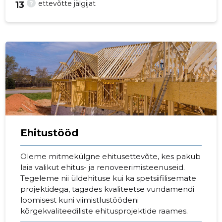
?
ettevõtte jälgijat
13
p
Ehitustööd
Oleme mitmekülgne ehitusettevõte, kes pakub
laia valikut ehitus- ja renoveerimisteenuseid.
Tegeleme nii üldehituse kui ka spetsiifilisemate
projektidega, tagades kvaliteetse vundamendi
loomisest kuni viimistlustöödeni
kõrgekvaliteediliste ehitusprojektide raames.