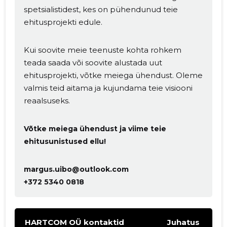
spetsialistidest, kes on pühendunud teie
Muuda pildi
ehitusprojekti edule.
kirjeldust
Kui soovite meie teenuste kohta rohkem
teada saada või soovite alustada uut
ehitusprojekti, võtke meiega ühendust. Oleme
valmis teid aitama ja kujundama teie visiooni
reaalsuseks.
Võtke meiega ühendust ja viime teie
ehitusunistused ellu!
MUUDA
margus.uibo@outlook.com
+372 5340 0818
HARTCOM OÜ kontaktid
Juhatus