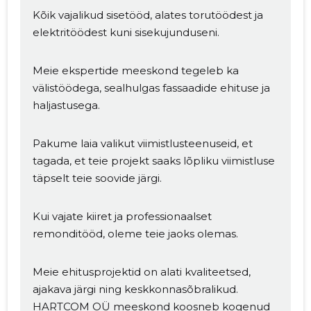
Kõik vajalikud sisetööd, alates torutöödest ja
elektritöödest kuni sisekujunduseni.
Meie ekspertide meeskond tegeleb ka
välistöödega, sealhulgas fassaadide ehituse ja
haljastusega.
Pakume laia valikut viimistlusteenuseid, et
tagada, et teie projekt saaks lõpliku viimistluse
täpselt teie soovide järgi.
Kui vajate kiiret ja professionaalset
remonditööd, oleme teie jaoks olemas.
Meie ehitusprojektid on alati kvaliteetsed,
ajakava järgi ning keskkonnasõbralikud.
HARTCOM OÜ meeskond koosneb kogenud