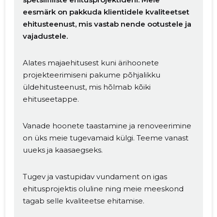
eesmärk on pakkuda klientidele kvaliteetset
ehitusteenust, mis vastab nende ootustele ja
vajadustele.
Alates majaehitusest kuni ärihoonete
projekteerimiseni pakume põhjalikku
üldehitusteenust, mis hõlmab kõiki
ehituseetappe.
Vanade hoonete taastamine ja renoveerimine
on üks meie tugevamaid külgi. Teeme vanast
uueks ja kaasaegseks.
Tugev ja vastupidav vundament on igas
ehitusprojektis oluline ning meie meeskond
tagab selle kvaliteetse ehitamise.