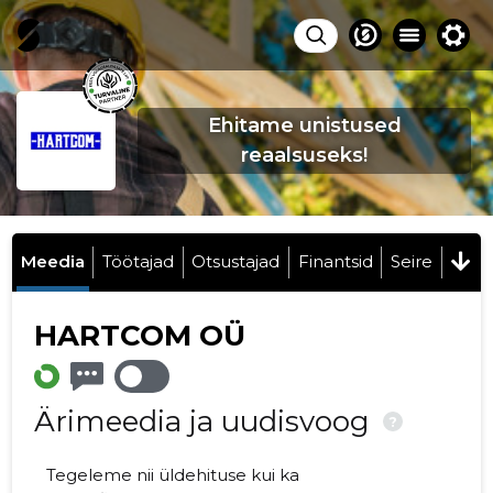
Ehitame unistused
reaalsuseks!
Meedia
Töötajad
Otsustajad
Finantsid
Seire
HARTCOM OÜ
Ärimeedia ja uudisvoog
?
Tegeleme nii üldehituse kui ka