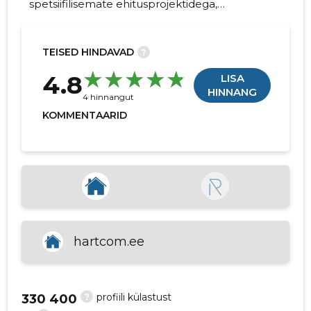
spetsiifilisemate ehitusprojektidega,
pakkudes kvaliteetset ehitust ja
renoveerimisteenust. Pühendume klientide
visioonide elluviimisele ehitusprojektide
TEISED HINDAVAD
?
kaudu.
28
4.8
LISA
HINNANG
4 hinnangut
KOMMENTAARID
hartcom.ee
?
profiili külastust
330 400