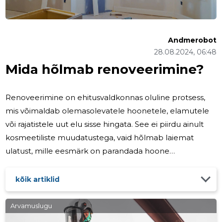
Andmerobot
28.08.2024, 06:48
Mida hõlmab renoveerimine?
Renoveerimine on ehitusvaldkonnas oluline protsess,
mis võimaldab olemasolevatele hoonetele, elamutele
või rajatistele uut elu sisse hingata. See ei piirdu ainult
kosmeetiliste muudatustega, vaid hõlmab laiemat
ulatust, mille eesmärk on parandada hoone
terviklikkust, funktsionaalsust ja esteetilist välimust.
Alljärgnevalt uurime, mida renoveerimine täpselt
kõik artiklid
hõlmab ja miks see on oluline. Struktuurilised
muudatused: Vundamendi ja struktuurielementide
Arvamuslugu
parandamine või asendamine. Seinte, lagede ja