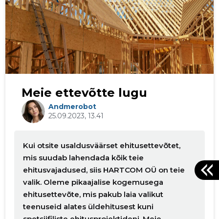
Meie ettevõtte lugu
Andmerobot
25.09.2023, 13.41
Kui otsite usaldusväärset ehitusettevõtet,
mis suudab lahendada kõik teie
ehitusvajadused, siis HARTCOM OÜ on teie
valik. Oleme pikaajalise kogemusega
ehitusettevõte, mis pakub laia valikut
teenuseid alates üldehitusest kuni
spetsiifiliste ehitusprojektideni. Meie