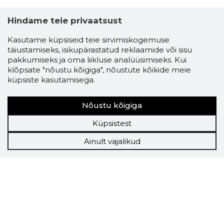
Hindame teie privaatsust
Kasutame küpsiseid teie sirvimiskogemuse
täiustamiseks, isikupärastatud reklaamide või sisu
pakkumiseks ja oma liikluse analüüsimiseks. Kui
klõpsate "nõustu kõigiga", nõustute kõikide meie
küpsiste kasutamisega.
Nõustu kõigiga
Küpsistest
Ainult vajalikud