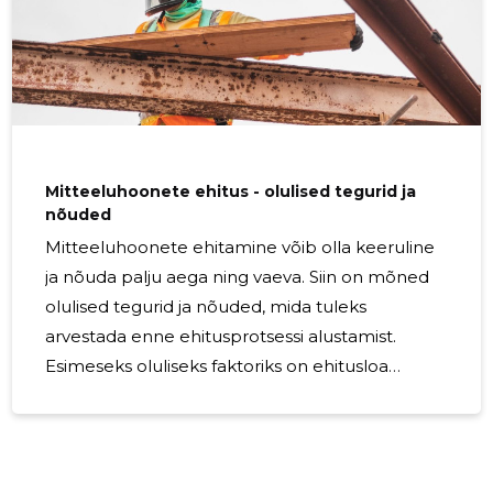
põrandate remont või vahetus. Katuste ja
kandekonstruktsioonide uuendamine. Akende ja uste
Mitteeluhoonete ehitus - olulised tegurid ja
nõuded
Mitteeluhoonete ehitamine võib olla keeruline
ja nõuda palju aega ning vaeva. Siin on mõned
olulised tegurid ja nõuded, mida tuleks
arvestada enne ehitusprotsessi alustamist.
Esimeseks oluliseks faktoriks on ehitusloa
saamine. Enne ehitusprojekti alustamist tuleb
kindlasti teha vajalikud taotlused ning saada
nõutavad load. See tagab, et kõik ehitustööd
vastavad kehtestatud nõuetele ja reeglitele.