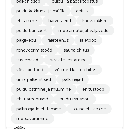
palkehitised
puidu- ja paberitööstus
puidu kokkuost ja müük
ehitus
ehitamine
harvesterid
kaevurakked
puidu transport
metsamaterjali väljavedu
palgivedu
raieteenus
raietööd
renoveerimistööd
sauna ehitus
suvemajad
suvilate ehitamine
võsaraie tööd
võtmed kätte ehitus
ümarpalkehitised
palkmajad
puidu ostmine ja müümine
ehitustööd
ehitusteenused
puidu transport
palkmajade ehitamine
sauna ehitamine
metsavarumine