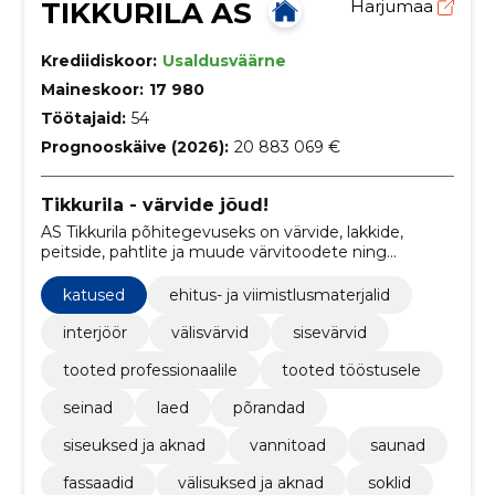
TIKKURILA AS
Harjumaa
Krediidiskoor:
Usaldusväärne
Maineskoor:
17 980
Töötajaid:
54
Prognooskäive (2026):
20 883 069 €
Tikkurila - värvide jõud!
AS Tikkurila põhitegevuseks on värvide, lakkide,
peitside, pahtlite ja muude värvitoodete ning
maalritarvete hulgimüük.
katused
ehitus- ja viimistlusmaterjalid
interjöör
välisvärvid
sisevärvid
tooted professionaalile
tooted tööstusele
seinad
laed
põrandad
siseuksed ja aknad
vannitoad
saunad
fassaadid
välisuksed ja aknad
soklid