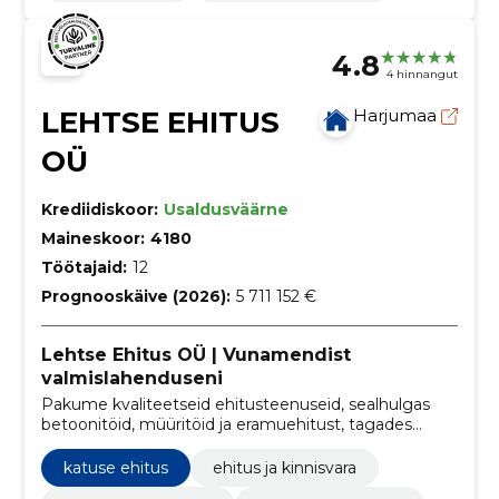
4.8
4 hinnangut
LEHTSE EHITUS
Harjumaa
OÜ
Krediidiskoor:
Usaldusväärne
Maineskoor:
4180
Töötajaid:
12
Prognooskäive (2026):
5 711 152 €
Lehtse Ehitus OÜ | Vunamendist
valmislahenduseni
Pakume kvaliteetseid ehitusteenuseid, sealhulgas
betoonitöid, müüritöid ja eramuehitust, tagades
klientidele professionaalse töö ning rahulolu.
katuse ehitus
ehitus ja kinnisvara