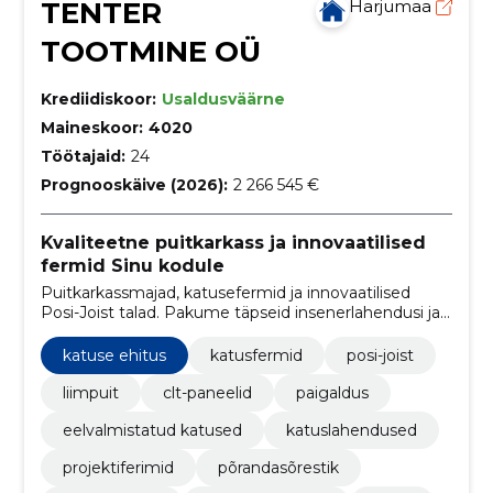
TENTER
Harjumaa
TOOTMINE OÜ
Krediidiskoor:
Usaldusväärne
Maineskoor:
4020
Töötajaid:
24
Prognooskäive (2026):
2 266 545 €
Kvaliteetne puitkarkass ja innovaatilised
fermid Sinu kodule
Puitkarkassmajad, katusefermid ja innovaatilised
Posi-Joist talad. Pakume täpseid insenerlahendusi ja
kiiret paigaldust. Ehita targalt ja säästvalt!
katuse ehitus
katusfermid
posi-joist
liimpuit
clt-paneelid
paigaldus
eelvalmistatud katused
katuslahendused
projektiferimid
põrandasõrestik