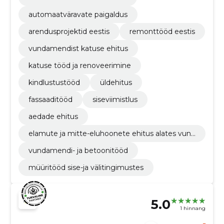
automaatväravate paigaldus
arendusprojektid eestis
remonttööd eestis
vundamendist katuse ehitus
katuse tööd ja renoveerimine
kindlustustööd
üldehitus
fassaaditööd
siseviimistlus
aedade ehitus
elamute ja mitte-eluhoonete ehitus alates vund
amendist katuseni.
vundamendi- ja betoonitööd
müüritööd sise-ja välitingimustes
5.0
1 hinnang