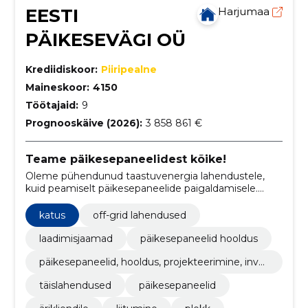
EESTI
Harjumaa
PÄIKESEVÄGI OÜ
Krediidiskoor:
Piiripealne
Maineskoor:
4150
Töötajaid:
9
Prognooskäive (2026):
3 858 861 €
Teame päikesepaneelidest kõike!
Oleme pühendunud taastuvenergia lahendustele,
kuid peamiselt päikesepaneelide paigaldamisele.
Meie müügi- ja paigaldusmeeskond koosneb
kogenud spetsialistidest, kes on olnud tegevad
katus
off-grid lahendused
päikeseenergeetika alal üle 10 aasta
laadimisjaamad
päikesepaneelid hooldus
päikesepaneelid, hooldus, projekteerimine, inver
terid
täislahendused
päikesepaneelid