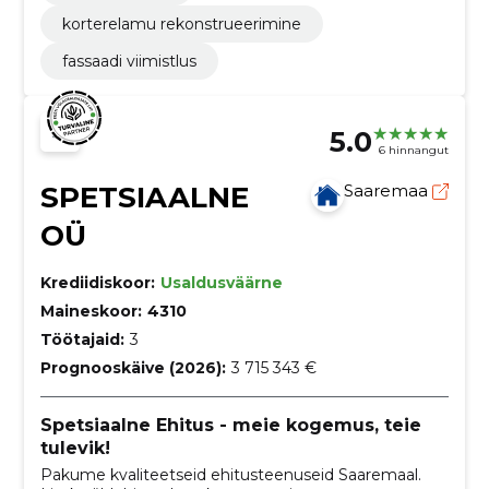
korterelamu rekonstrueerimine
fassaadi viimistlus
5.0
6 hinnangut
SPETSIAALNE
Saaremaa
OÜ
Krediidiskoor:
Usaldusväärne
Maineskoor:
4310
Töötajaid:
3
Prognooskäive (2026):
3 715 343 €
Spetsiaalne Ehitus - meie kogemus, teie
tulevik!
Pakume kvaliteetseid ehitusteenuseid Saaremaal.