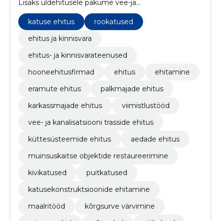
Lisaks üldehitusele pakume vee-ja
kanalisatsioonisüsteemide rajamist,
ventilatsiooni,kütte ja- jahutuse ehitust
katuse ehitus
rookatused
ehitus ja kinnisvara
ehitus- ja kinnisvarateenused
hooneehitusfirmad
ehitus
ehitamine
eramute ehitus
palkmajade ehitus
karkassmajade ehitus
viimistlustööd
vee- ja kanalisatsiooni trasside ehitus
küttesüsteemide ehitus
aedade ehitus
muinsuskaitse objektide restaureerimine
kivikatused
puitkatused
katusekonstruktsioonide ehitamine
maalritööd
kõrgsurve värvimine