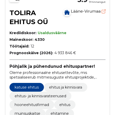
9 hinnangut
TOLIRA
Lääne-Virumaa
EHITUS OÜ
Krediidiskoor:
Usaldusväärne
Maineskoor:
4330
Töötajaid:
12
Prognooskäive (2026):
4 933 846 €
Põhjalik ja pühendunud ehituspartner!
Oleme professionaalne ehitusettevõte, mis
spetsialiseerub mitmesuguste ehitusprojektide,
sealhulgas korterelamute renoveerimistööde,
ühiskondlike hoonete ehitustööde ja tööstus- ning
katuse ehitus
ehitus ja kinnisvara
laohoonete ehitustööde teostamisel.
ehitus- ja kinnisvarateenused
hooneehitusfirmad
ehitus
muinsuskaitse
ehitamine