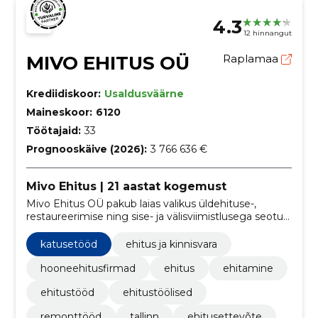
4.3
12 hinnangut
MIVO EHITUS OÜ
Raplamaa
Krediidiskoor:
Usaldusväärne
Maineskoor:
6120
Töötajaid:
33
Prognooskäive (2026):
3 766 636 €
Mivo Ehitus | 21 aastat kogemust
Mivo Ehitus OÜ pakub laias valikus üldehituse-,
restaureerimise ning sise- ja välisviimistlusega seotud
teenuseid.
katusetööd
ehitus ja kinnisvara
hooneehitusfirmad
ehitus
ehitamine
ehitustööd
ehitustöölised
remonttööd
tallinn
ehitusettevõte