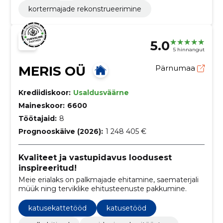
kortermajade rekonstrueerimine
5.0
5 hinnangut
MERIS OÜ
Pärnumaa
Krediidiskoor:
Usaldusväärne
Maineskoor:
6600
Töötajaid:
8
Prognooskäive (2026):
1 248 405 €
Kvaliteet ja vastupidavus loodusest
inspireeritud!
Meie erialaks on palkmajade ehitamine, saematerjali
müük ning terviklike ehitusteenuste pakkumine.
katusekattetööd
katusetööd