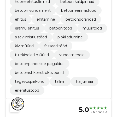
hooneehitusfirmad
betoon kaldpinnad
betoon vundament
betooneerimistööd
ehitus
ehitamine
betoonpõrandad
eramu ehitus
betoonitööd
müüritööd
siseviimistlustööd
plokiladumine
kivimüürid
fassaaditööd
tulekindlad müürid
vundamendid
betoonpaneelide paigaldus
betoonist konstruktsioonid
tegevuspiirkond
tallinn
harjumaa
eriehitustööd
5.0
5 hinnangut