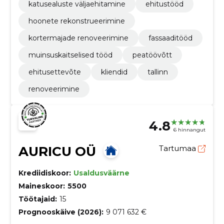
katusealuste väljaehitamine
ehitustööd
hoonete rekonstrueerimine
kortermajade renoveerimine
fassaaditööd
muinsuskaitselised tööd​
peatöövõtt
ehitusettevõte
kliendid
tallinn
renoveerimine
4.8
6 hinnangut
AURICU OÜ
Tartumaa
Krediidiskoor:
Usaldusväärne
Maineskoor:
5500
Töötajaid:
15
Prognooskäive (2026):
9 071 632 €