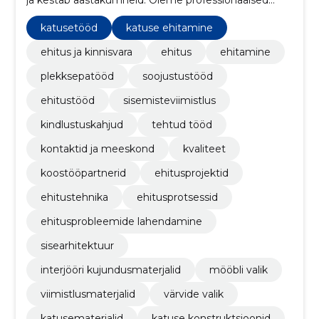
ja kestab aastakümneid. Oleme professionaalsed
ehitajad, katusepaigaldajad ja siseviimistlusega
spetsialistid, kes saavad hakkama ka kõige
katusetööd
katuse ehitamine
keerukamate projektidega.
ehitus ja kinnisvara
ehitus
ehitamine
plekksepatööd
soojustustööd
ehitustööd
sisemisteviimistlus
kindlustuskahjud
tehtud tööd
kontaktid ja meeskond
kvaliteet
koostööpartnerid
ehitusprojektid
ehitustehnika
ehitusprotsessid
ehitusprobleemide lahendamine
sisearhitektuur
interjööri kujundusmaterjalid
mööbli valik
viimistlusmaterjalid
värvide valik
katusematerjalid
katuse konstruktsioonid