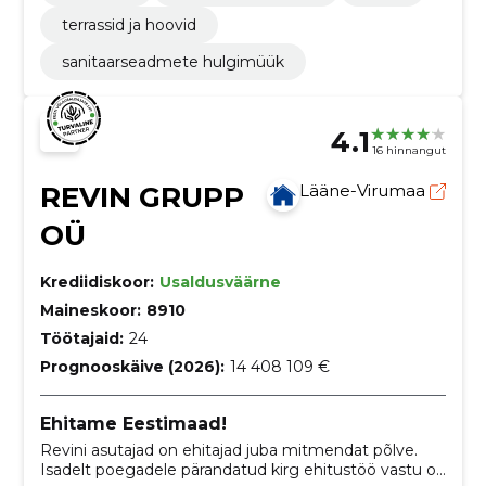
terrassid ja hoovid
sanitaarseadmete hulgimüük
4.1
16 hinnangut
REVIN GRUPP
Lääne-Virumaa
OÜ
Krediidiskoor:
Usaldusväärne
Maineskoor:
8910
Töötajaid:
24
Prognooskäive (2026):
14 408 109 €
Ehitame Eestimaad!
Revini asutajad on ehitajad juba mitmendat põlve.
Isadelt poegadele pärandatud kirg ehitustöö vastu on