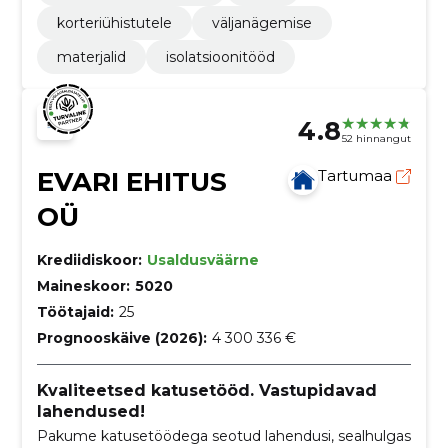
korteriühistutele
väljanägemise
materjalid
isolatsioonitööd
4.8
52 hinnangut
EVARI EHITUS
Tartumaa
OÜ
Krediidiskoor:
Usaldusväärne
Maineskoor:
5020
Töötajaid:
25
Prognooskäive (2026):
4 300 336 €
Kvaliteetsed katusetööd. Vastupidavad
lahendused!
Pakume katusetöödega seotud lahendusi, sealhulgas