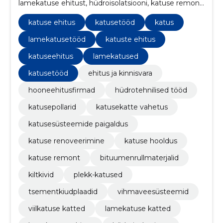
lamekatuse ehitust, hüdroisolatsiooni, katuse remonti
ja hooldust ning katusekatte vahetust.
katuse ehitus
katusetööd
katus
lamekatusetööd
katuste ehitus
katuseehitus
lamekatused
katusetööd
ehitus ja kinnisvara
hooneehitusfirmad
hüdrotehnilised tööd
katusepollarid
katusekatte vahetus
katusesüsteemide paigaldus
katuse renoveerimine
katuse hooldus
katuse remont
bituumenrullmaterjalid
kiltkivid
plekk-katused
tsementkiudplaadid
vihmaveesüsteemid
viilkatuse katted
lamekatuse katted