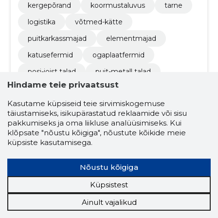
kergepõrand
koormustaluvus
tarne
logistika
võtmed-kätte
puitkarkassmajad
elementmajad
katusefermid
ogaplaatfermid
posi-joist talad
puit-metall talad
Hindame teie privaatsust
sarikad
liitsarikad
vahelaetalad
Kasutame küpsiseid teie sirvimiskogemuse
puitkonstruktsioonid
puitkarkassi tootmine
täiustamiseks, isikupärastatud reklaamide või sisu
energiatõhus ehitus
ehituslahendused
pakkumiseks ja oma liikluse analüüsimiseks. Kui
klõpsate "nõustu kõigiga", nõustute kõikide meie
projekteerimine
eritellimusel puitdetailid
küpsiste kasutamisega.
Nõustu kõigiga
5.0
1 hinnang
Küpsistest
MKO PLUSS OÜ
Harjumaa
Ainult vajalikud