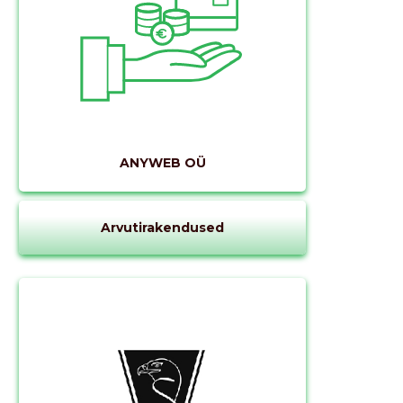
kirjeldust
ANYWEB OÜ
MUUDA
Arvutirakendused