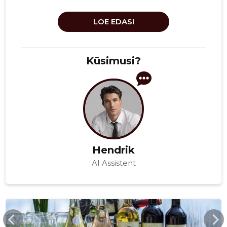
LOE EDASI
Küsimusi?
Hendrik
AI Assistent
UUESAALUSEVEINITALU.EE