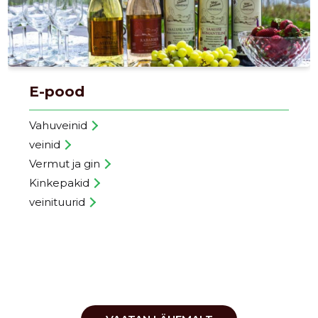
E-pood
Vahuveinid
veinid
Vermut ja gin
Kinkepakid
veinituurid