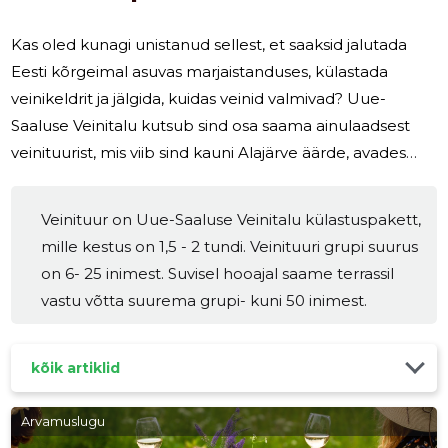
Kas oled kunagi unistanud sellest, et saaksid jalutada
Eesti kõrgeimal asuvas marjaistanduses, külastada
veinikeldrit ja jälgida, kuidas veinid valmivad? Uue-
Saaluse Veinitalu kutsub sind osa saama ainulaadsest
veinituurist, mis viib sind kauni Alajärve äärde, avades
uksed käsitööveinide maailma. See põnev ja hariv
elamus sobib nii veinisõpradele kui ka kõigile, kes
Veinituur on Uue-Saaluse Veinitalu külastuspakett,
soovivad avastada Eesti veinikultuuri saladusi. Uue-
mille kestus on 1,5 - 2 tundi. Veinituuri grupi suurus
Saaluse Veinituuri kestus on 1,5 kuni 2 tundi ja see on
on 6- 25 inimest. Suvisel hooajal saame terrassil
mõeldud gruppidele suurusega 6-25 inimest. Suvisel
vastu võtta suurema grupi- kuni 50 inimest.
hooajal on võimalik terrassil vastu võtta isegi kuni 50
inimest, kuid
kõik artiklid
Arvamuslugu