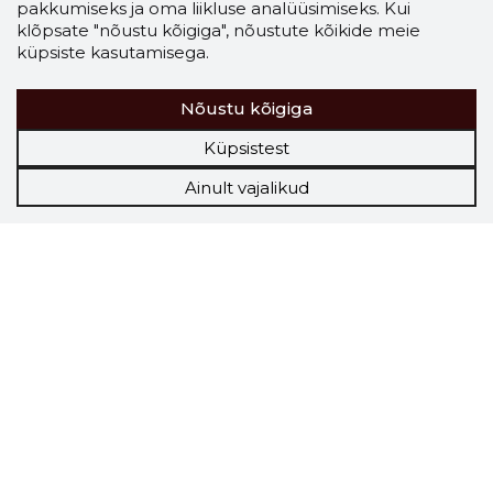
pakkumiseks ja oma liikluse analüüsimiseks. Kui
klõpsate "nõustu kõigiga", nõustute kõikide meie
küpsiste kasutamisega.
Nõustu kõigiga
Küpsistest
Ainult vajalikud
Storybook