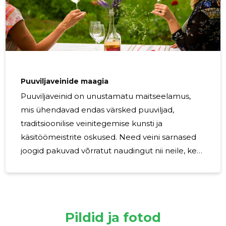
Puuviljaveinide maagia
Puuviljaveinid on unustamatu maitseelamus,
mis ühendavad endas värsked puuviljad,
traditsioonilise veinitegemise kunsti ja
käsitöömeistrite oskused. Need veini sarnased
joogid pakuvad võrratut naudingut nii neile, kes
armastavad klassikalisi veine, kui ka neile, kes
otsivad midagi uut ja eksklusiivset. Selles artiklis
sukeldume sügavamale maailma, kus
puuviljadest saab kunst ja kust leiad parimad
Pildid ja fotod
puuviljaveinid. Puuviljaveinide maailm on