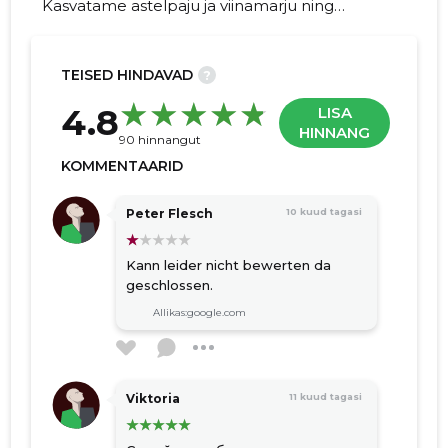
Kasvatame astelpaju ja viinamarju ning
valmistame käsitööveine. Veine saab osta nii
koha pealt kui ka e-poest ning pakume ka
võimalust meid külastada ja vaadata, kuidas
TEISED HINDAVAD
?
elu veinitalus käib!
23
4.8
LISA
HINNANG
90 hinnangut
KOMMENTAARID
Peter Flesch
10 kuud tagasi
Kann leider nicht bewerten da
geschlossen.
Allikas:google.com
Viktoria
11 kuud tagasi