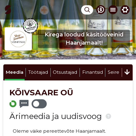
Kirega loodud käsitööveinid
Haanjamaalt!
Meedia
Töötajad
Otsustajad
Finantsid
Seire
KÕIVSAARE OÜ
Ärimeedia ja uudisvoog
?
Oleme väike pereettevõte Haanjamaalt.