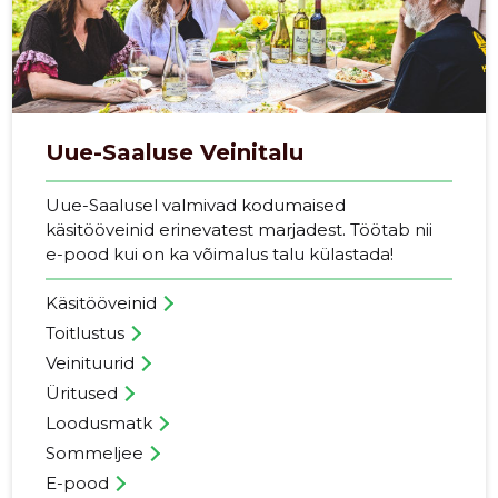
Allikas:google.com
VAATA ROHKEM
Uue-Saaluse Veinitalu
Uue-Saalusel valmivad kodumaised
käsitööveinid erinevatest marjadest. Töötab nii
e-pood kui on ka võimalus talu külastada!
Käsitööveinid
Toitlustus
Veinituurid
Üritused
Loodusmatk
Sommeljee
E-pood