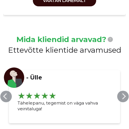
VAATAN LÄHEMALT
Mida kliendid arvavad?
?
Ettevõtte klientide arvamused
-
Ülle
Tähelepanu, tegemist on väga vahva
veinitaluga!