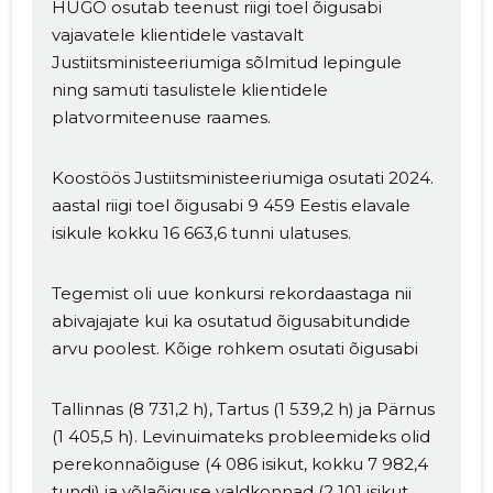
HUGO osutab teenust riigi toel õigusabi
vajavatele klientidele vastavalt
Justiitsministeeriumiga sõlmitud lepingule
ning samuti tasulistele klientidele
platvormiteenuse raames.
Koostöös Justiitsministeeriumiga osutati 2024.
aastal riigi toel õigusabi 9 459 Eestis elavale
isikule kokku 16 663,6 tunni ulatuses.
Tegemist oli uue konkursi rekordaastaga nii
abivajajate kui ka osutatud õigusabitundide
arvu poolest. Kõige rohkem osutati õigusabi
Tallinnas (8 731,2 h), Tartus (1 539,2 h) ja Pärnus
(1 405,5 h). Levinuimateks probleemideks olid
perekonnaõiguse (4 086 isikut, kokku 7 982,4
tundi) ja võlaõiguse valdkonnad (2 101 isikut,