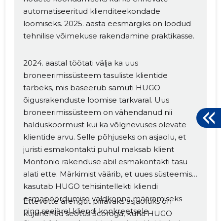
automatiseeritud klienditeekondade
loomiseks. 2025. aasta eesmärgiks on loodud
tehnilise võimekuse rakendamine praktikasse.
2024. aastal töötati välja ka uus
broneerimissüsteem tasuliste klientide
tarbeks, mis baseerub samuti HUGO
õigusrakenduste loomise tarkvaral. Uus
broneerimissüsteem on vähendanud nii
halduskoormust kui ka võlgnevuses olevate
klientide arvu. Selle põhjuseks on asjaolu, et
juristi esmakontakti puhul maksab klient
Montonio rakenduse abil esmakontakti tasu
alati ette. Märkimist väärib, et uues süsteemis
kasutab HUGO tehisintellekti kliendi
esmapöördumise valdkonna määramiseks
Ettevõtte arengut piiravaks asjaoluks on
ning seejärel kliendi konkreetsele
kujunenud seotus Scoroga, kuna HUGO