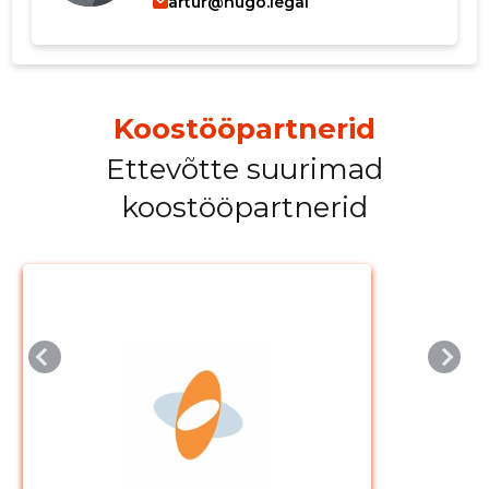
artur@hugo.legal
MUUDA
Koostööpartnerid
Ettevõtte suurimad
koostööpartnerid