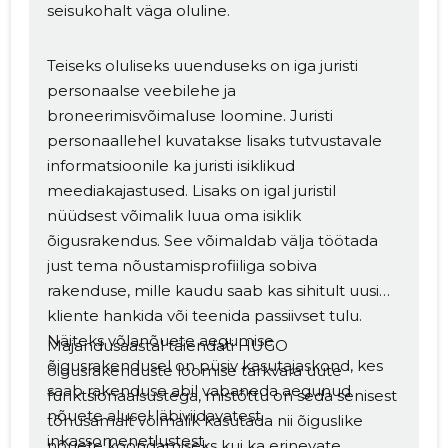
seisukohalt väga oluline.
Teiseks oluliseks uuenduseks on iga juristi
personaalse veebilehe ja
broneerimisvõimaluse loomine. Juristi
personaallehel kuvatakse lisaks tutvustavale
informatsioonile ka juristi isiklikud
meediakajastused. Lisaks on igal juristil
nüüdsest võimalik luua oma isiklik
õigusrakendus. See võimaldab välja töötada
just tema nõustamisprofiiliga sobiva
rakenduse, mille kaudu saab kas sihitult uusi
kliente hankida või teenida passiivset tulu.
Näiteks võlanõuete aegumise
Majandusaastal täiendati HUGO
õigusrakendusel on püsiv kasutajaskond, kes
õigusrakenduste loomise tarkvara uute
saab rakenduse abil vabaneda aegunud
funktsionaalsustega, mistõttu on seda senisest
nõuete alusel läbiviidavatest
tõhusamalt võimalik kasutada nii õiguslike
inkassomenetlustest.
nõuete koondamiseks kui ka erinevate