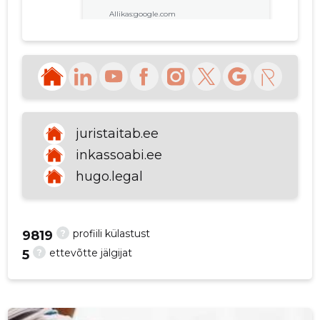
Allikas:google.com
Liza Liza
6 aastat tagasi
Allikas:google.com
juristaitab.ee
inkassoabi.ee
hugo.legal
VAATA ROHKEM
?
profiili külastust
9819
?
ettevõtte jälgijat
5