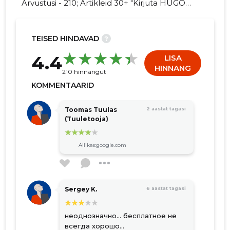
Arvustusi - 210; Artikleid 30+ "Kirjuta HUGO
OÜ kohta arvamuslugu!"
TEISED HINDAVAD
?
5
4.4
LISA
HINNANG
210 hinnangut
KOMMENTAARID
Toomas Tuulas
2 aastat tagasi
(Tuuletooja)
Allikas:google.com
Sergey K.
6 aastat tagasi
неоднозначно... бесплатное не
всегда хорошо...