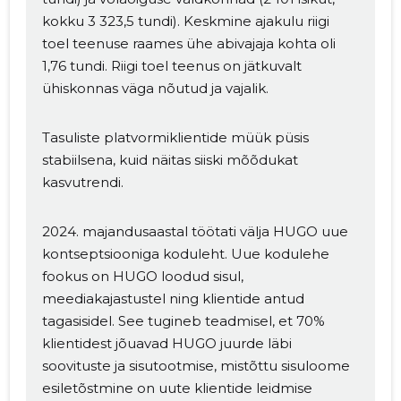
kokku 3 323,5 tundi). Keskmine ajakulu riigi
toel teenuse raames ühe abivajaja kohta oli
1,76 tundi. Riigi toel teenus on jätkuvalt
ühiskonnas väga nõutud ja vajalik.
Tasuliste platvormiklientide müük püsis
stabiilsena, kuid näitas siiski mõõdukat
kasvutrendi.
2024. majandusaastal töötati välja HUGO uue
kontseptsiooniga koduleht. Uue kodulehe
fookus on HUGO loodud sisul,
meediakajastustel ning klientide antud
tagasisidel. See tugineb teadmisel, et 70%
klientidest jõuavad HUGO juurde läbi
soovituste ja sisutootmise, mistõttu sisuloome
esiletõstmine on uute klientide leidmise