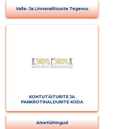
Valla- Ja Linnavalitsuste Tegevus
KOHTUTÄITURITE JA
PANKROTIHALDURITE KODA
Ametiühingud