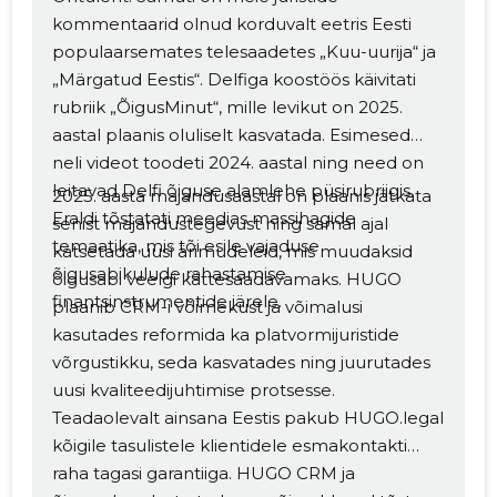
kommentaarid olnud korduvalt eetris Eesti
populaarsemates telesaadetes „Kuu-uurija“ ja
„Märgatud Eestis“. Delfiga koostöös käivitati
rubriik „ÕigusMinut“, mille levikut on 2025.
aastal plaanis oluliselt kasvatada. Esimesed
neli videot toodeti 2024. aastal ning need on
leitavad Delfi õiguse alamlehe püsirubriigis.
2025. aasta majandusaastal on plaanis jätkata
Eraldi tõstatati meedias massihagide
senist majandustegevust ning samal ajal
temaatika, mis tõi esile vajaduse
katsetada uusi ärimudeleid, mis muudaksid
õigusabikulude rahastamise
õigusabi veelgi kättesaadavamaks. HUGO
finantsinstrumentide järele.
plaanib CRM-i võimekust ja võimalusi
kasutades reformida ka platvormijuristide
võrgustikku, seda kasvatades ning juurutades
uusi kvaliteedijuhtimise protsesse.
Teadaolevalt ainsana Eestis pakub HUGO.legal
kõigile tasulistele klientidele esmakontakti
raha tagasi garantiiga. HUGO CRM ja