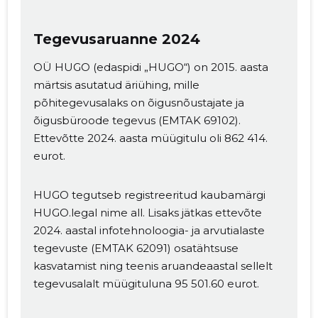
Tegevusaruanne 2024
OÜ HUGO (edaspidi „HUGO“) on 2015. aasta
märtsis asutatud äriühing, mille
põhitegevusalaks on õigusnõustajate ja
õigusbüroode tegevus (EMTAK 69102).
Ettevõtte 2024. aasta müügitulu oli 862 414.
eurot.
HUGO tegutseb registreeritud kaubamärgi
HUGO.legal nime all. Lisaks jätkas ettevõte
2024. aastal infotehnoloogia- ja arvutialaste
tegevuste (EMTAK 62091) osatähtsuse
kasvatamist ning teenis aruandeaastal sellelt
tegevusalalt müügituluna 95 501.60 eurot.