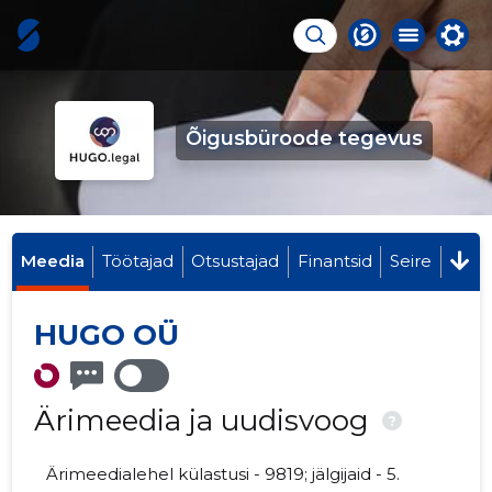
Õigusbüroode tegevus
Meedia
Töötajad
Otsustajad
Finantsid
Seire
HUGO OÜ
Ärimeedia ja uudisvoog
?
Ärimeedialehel külastusi - 9819; jälgijaid - 5.