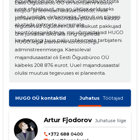
õigusrakenduste tarkvara võimaldavad tõsta
Eesti Õigusbüroo OÜ on kontserni kuuluv
juristi efektiivsust, mis on ühtlasi eelduseks
tööjõu- ja teenusehaldusettevõte, mille
uute juristide värbamiseks. Samuti on plaanis
põhieesmärk on koondada platvormi kaudu
alustada mitmete suuremate
tegutsevad õigusteenuse eraisikust pakkujad
koostööprojektidega, mis võimaldaksid HUGO
ühe juriidilise isiku alla ning tegeleda
kaubamärgi tuua palju rohkemate tarbijateni.
HUGO.legal platvormi kontorivõrgu
administreerimisega. Käesoleval
majandusaastal oli Eesti Õigusbüroo OÜ
käibeks 208 876 eurot. Uuel majandusaastal
Muuda pildi
olulisi muutusi tegevuses ei planeerita.
kirjeldust
HUGO OÜ kontaktid
Juhatus
Töötajad
Artur Fjodorov
Juhatuse liige
+372 688 0400