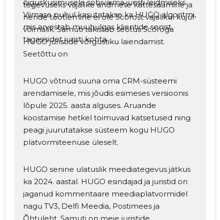
õigusküsimusele sobivaima juristi leidmiseks.
tegevuseks vajalike andmete kättesaamine ja
Viimase puhul kasutatakse ka HUGO algoritmi,
nende töötlemine ei ole Scorost vajalikul kujul
mis arvestab muuhulgas klientide senist
võimalik. Samuti takistab seotus Scoroga
tagasisidet juristi kohta.
HUGO juristide võrgustiku laiendamist.
Seetõttu on
HUGO võtnud suuna oma CRM-süsteemi
arendamisele, mis jõudis esimeses versioonis
lõpule 2025. aasta alguses. Aruande
koostamise hetkel toimuvad katsetused ning
peagi juurutatakse süsteem kogu HUGO
platvormiteenuse üleselt.
HUGO senine ulatuslik meediategevus jätkus
ka 2024. aastal. HUGO esindajad ja juristid on
jaganud kommentaare meediaplatvormidel
nagu TV3, Delfi Meedia, Postimees ja
Õhtuleht. Samuti on meie juristide