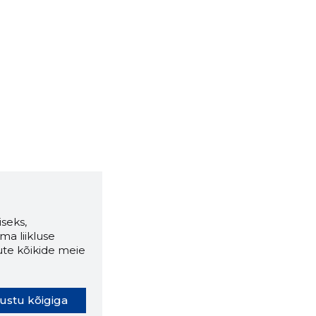
seks,
ma liikluse
ute kõikide meie
ustu kõigiga