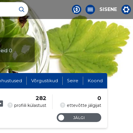
SISENE
leid 0
ohustused
Võrgustikud
Seire
Koond
282
0
?
?
profiili külastust
ettevõtte jälgijat
JÄLGI