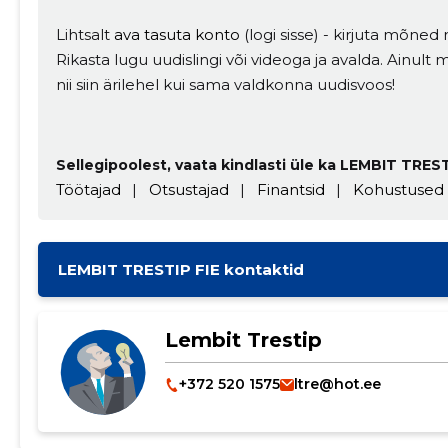
Lihtsalt
ava tasuta konto
(logi sisse) - kirjuta mõned r
Rikasta lugu uudislingi või videoga ja avalda. Ainul
nii siin ärilehel kui sama valdkonna uudisvoos!
Sellegipoolest, vaata kindlasti üle ka LEMBIT TRESTI
Töötajad
|
Otsustajad
|
Finantsid
|
Kohustused
LEMBIT TRESTIP FIE kontaktid
Lembit Trestip
+372 520 1575
ltre@hot.ee