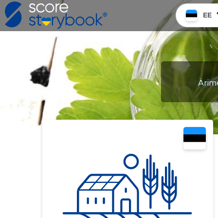
EE
Ärime