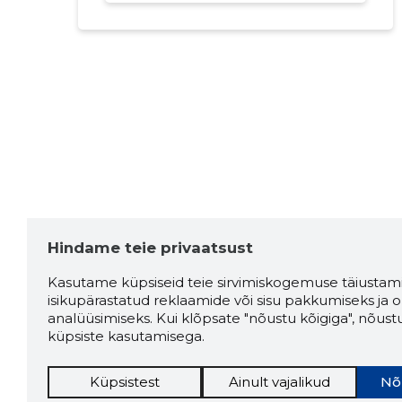
Hindame teie privaatsust
Kasutame küpsiseid teie sirvimiskogemuse täiustami
isikupärastatud reklaamide või sisu pakkumiseks ja o
analüüsimiseks. Kui klõpsate "nõustu kõigiga", nõust
küpsiste kasutamisega.
Küpsistest
Ainult vajalikud
Nõ