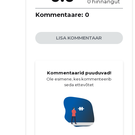
0 hinnangut
Kommentaare:
0
LISA KOMMENTAAR
Kommentaarid puuduvad!
Ole esimene, kes kommenteerib
seda ettevõtet