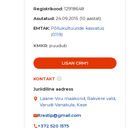
Registrikood:
12918648
Asutatud:
24.09.2015 (10 aastat)
EMTAK:
Põllukultuuride kasvatus
(0119)
KMKR
puudub
LISAN CRM'I
?
KONTAKT
Juriidiline aadress
Lääne-Viru maakond, Rakvere vald,
Varudi-Vanaküla, Kase
ltrestip@gmail.com
+372 520 1575