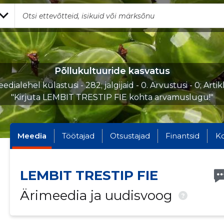
Põllukultuuride kasvatus
edialehel külastusi - 282; jälgijaid - 0. Arvustusi - 0; Artik
"Kirjuta LEMBIT TRESTIP FIE kohta arvamuslugu!"
Meedia
Töötajad
Otsustajad
Finantsid
K
LEMBIT TRESTIP FIE
Ärimeedia ja uudisvoog
?