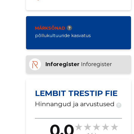
MÄRKSÕNAD
?
põllukultuuride kasvatus
Inforegister
Inforegister
LEMBIT TRESTIP FIE
Hinnangud ja arvustused
?
0.0