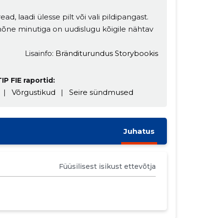
ead, laadi ülesse pilt või vali pildipangast.
t mõne minutiga on uudislugu kõigile nähtav
Lisainfo:
Bränditurundus Storybookis
P FIE raportid:
|
Võrgustikud
|
Seire sündmused
Juhatus
Füüsilisest isikust ettevõtja