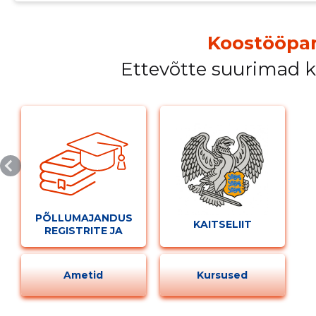
Koostööpar
Ettevõtte suurimad 
Muuda pildi kirjeldust
PÕLLUMAJANDUSE
KAITSELIIT
REGISTRITE JA
INFORMATSIOONI
MUUDA
AMET
Ametid
Kursused