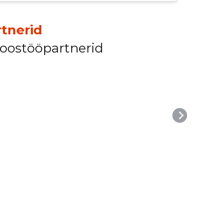
tnerid
koostööpartnerid