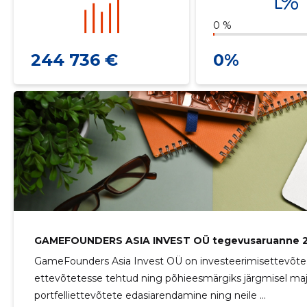
0 %
244 736 €
0%
GAMEFOUNDERS ASIA INVEST OÜ tegevusaruanne 
GameFounders Asia Invest OÜ on investeerimisettevõt
ettevõtetesse tehtud ning põhieesmärgiks järgmisel ma
portfelliettevõtete edasiarendamine ning neile ...