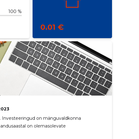
100 %
0.01 €
2023
e. Investeeringud on mänguvaldkonna
jandusaastal on olemasolevate