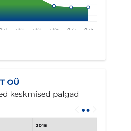
T OÜ
ed keskmised palgad
2018