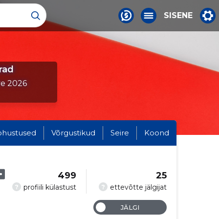
SISENE
rad
ve 2026
ohustused
Võrgustikud
Seire
Koond
499
25
?
?
profiili külastust
ettevõtte jälgijat
JÄLGI