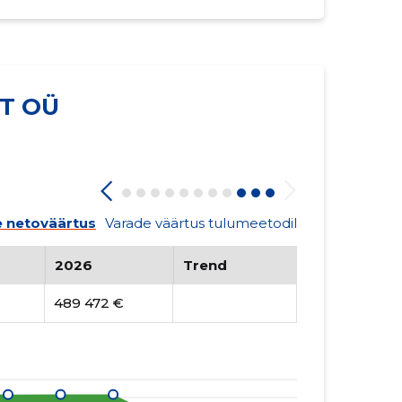
T OÜ
 netoväärtus
Varade väärtus tulumeetodil
2026
Trend
489 472 €