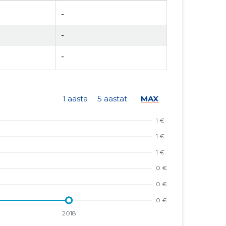
-
-
-
1 aasta
5 aastat
MAX