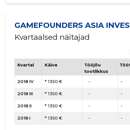
GAMEFOUNDERS ASIA INVES
Kvartaalsed näitajad
Kvartal
Käive
Tööjõu
Tööt
tootlikkus
2018 IV
* 1350 €
   -
-
2018 III
* 1350 €
   -
-
2018 II
* 1350 €
   -
-
2018 I
* 1350 €
   -
-