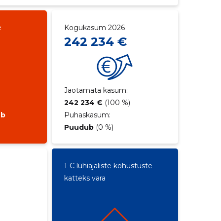
e
Kogukasum 2026
242 234 €
Jaotamata kasum:
242 234 €
(100 %)
ub
Puhaskasum:
Puudub
(0 %)
1 € lühiajaliste kohustuste
katteks vara