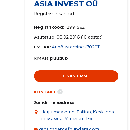
ASIA INVEST OÜ
Registrisse kantud
Registrikood:
12991562
Asutatud:
08.02.2016 (10 aastat)
EMTAK:
Ärinõustamine (70201)
KMKR
puudub
LISAN CRM'I
?
KONTAKT
Juriidiline aadress
Harju maakond, Tallinn, Kesklinna
linnaosa, J. Vilmsi tn 11-6
kadri@gamefounders.com