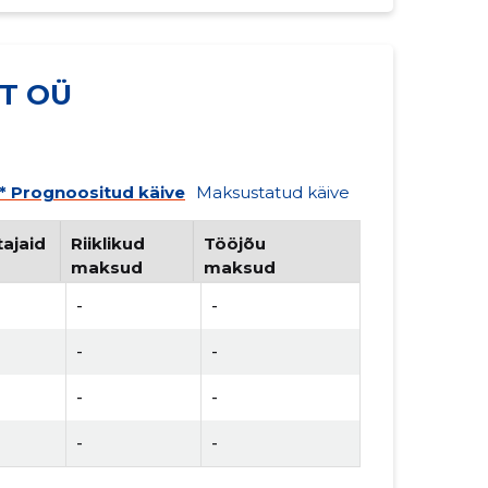
T OÜ
* Prognoositud käive
Maksustatud käive
ajaid
Riiklikud
Tööjõu
maksud
maksud
-
-
-
-
-
-
-
-