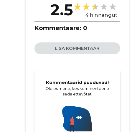
2.5
4 hinnangut
Kommentaare:
0
LISA KOMMENTAAR
Kommentaarid puuduvad!
Ole esimene, kes kommenteerib
seda ettevõtet