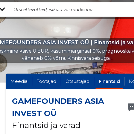
MEFOUNDERS ASIA INVEST OÜ | Finantsid ja va
skmine käive 0 EUR, kasumimarginaal 0%, prognooskäi
väheneb 0% võrra. Kinnisvara seisuga...
Meedia
Töötajad
Otsustajad
Finantsid
K
GAMEFOUNDERS ASIA
INVEST OÜ
Finantsid ja varad