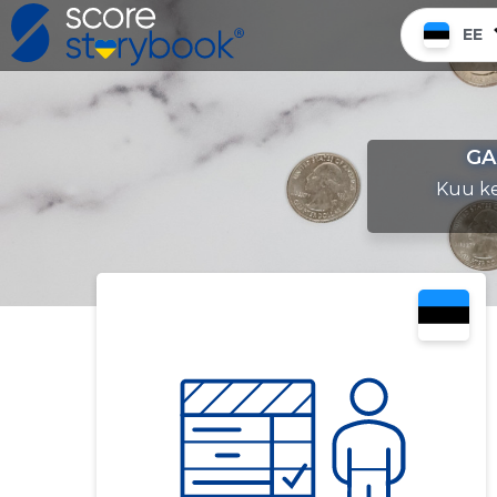
EE
GA
Kuu ke