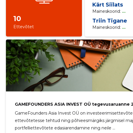
Kärt Siilats
Maineskoorid:
...
10
Triin Tigane
Ettevõtet
Maineskoorid:
...
GAMEFOUNDERS ASIA INVEST OÜ tegevusaruanne 
GameFounders Asia Invest OÜ on investeerimisettevõt
ettevõtetesse tehtud ning põhieesmärgiks järgmisel ma
portfelliettevõtete edasiarendamine ning neile ...