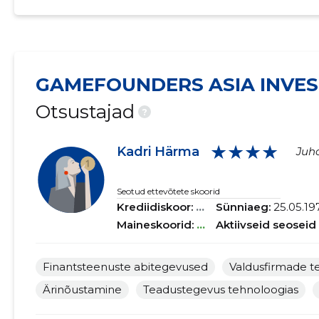
GAMEFOUNDERS ASIA INVES
Otsustajad
?
★★★★
Kadri Härma
Juha
Seotud ettevõtete skoorid
Krediidiskoor:
...
Sünniaeg:
25.05.19
Maineskoorid:
...
Aktiivseid seoseid
Finantsteenuste abitegevused
Valdusfirmade t
Ärinõustamine
Teadustegevus tehnoloogias