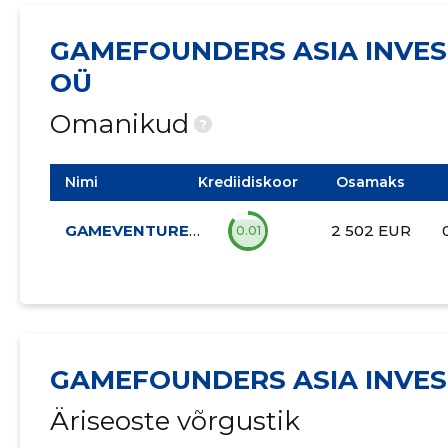
GAMEFOUNDERS ASIA INVES
OÜ
Omanikud
?
Nimi
Krediidiskoor
Osamaks
GAMEVENTURES OÜ
2 502 EUR
0.01
GAMEFOUNDERS ASIA INVES
Äriseoste võrgustik