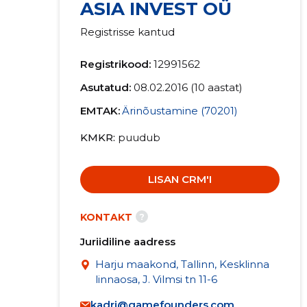
ASIA INVEST OÜ
Registrisse kantud
Registrikood:
12991562
Asutatud:
08.02.2016 (10 aastat)
EMTAK:
Ärinõustamine (70201)
KMKR
puudub
LISAN CRM'I
?
KONTAKT
Juriidiline aadress
Harju maakond, Tallinn, Kesklinna
linnaosa, J. Vilmsi tn 11-6
kadri@gamefounders.com