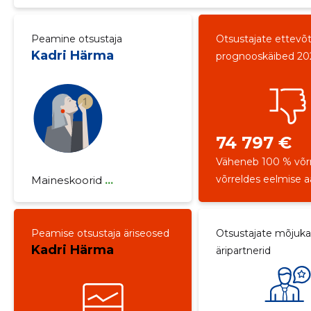
Peamine otsustaja
Otsustajate ettevõ
Kadri Härma
prognooskäibed 20
74 797 €
Väheneb 100 % võr
võrreldes eelmise 
Maineskoorid
...
Peamise otsustaja äriseosed
Otsustajate mõjuk
Kadri Härma
äripartnerid