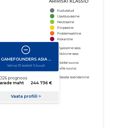
ÄRIRISKI KLASSID
Kustutatud
Usaldusväärne
Neutraalne
Piiripealne
Problemaatiline
Riskantne
Ajalooline seos
Aktiivne seos
käibe suurus
võla suurus
Seoste laiendamine