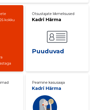
tete
Otsustajate liikmelisused
Kadri Härma
26 kokku
Puuduvad
ra
aastaga
aimad
Peamine kasusaaja
Kadri Härma