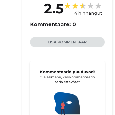
2.5
4 hinnangut
Kommentaare:
0
LISA KOMMENTAAR
Kommentaarid puuduvad!
Ole esimene, kes kommenteerib
seda ettevõtet