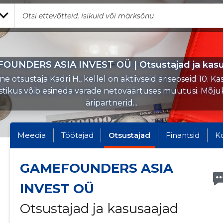
OUNDERS ASIA INVEST OÜ | Otsustajad ja kasu
e otsustaja Kadri H., kellel on aktiivseid äriseoseid 10. Ka
stikus võib esineda varade netoväärtuses muutusi. Mõj
äripartnerid...
Meedia
Töötajad
Otsustajad
Finantsid
K
GAMEFOUNDERS ASIA
INVEST OÜ
Otsustajad ja kasusaajad