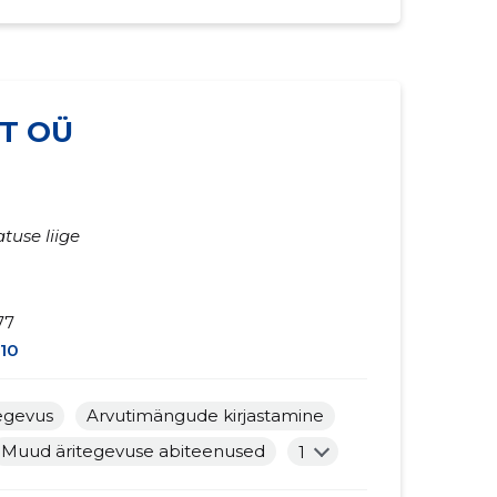
T OÜ
tuse liige
77
10
egevus
Arvutimängude kirjastamine
Muud äritegevuse abiteenused
1