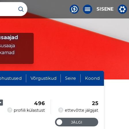
SISENE
saajad
susaaja
ukamad
ohustused
Võrgustikud
Seire
Koond
496
25
?
?
profiili külastust
ettevõtte jälgijat
JÄLGI