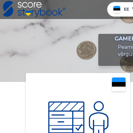
EE
GAMEF
Peamin
võrgu