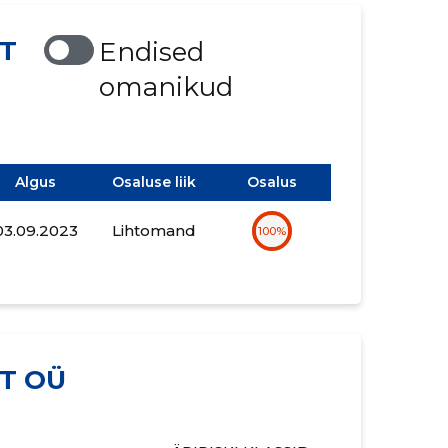
T
Endised
omanikud
Algus
Osaluse liik
Osalus
03.09.2023
Lihtomand
100%
T OÜ