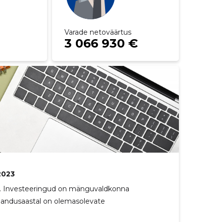
Varade netoväärtus
3 066 930 €
2023
e. Investeeringud on mänguvaldkonna
jandusaastal on olemasolevate