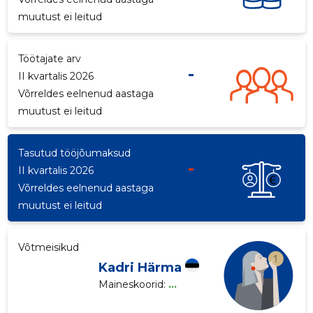
muutust ei leitud
p
Töötajate arv
-
II kvartalis 2026
Võrreldes eelnenud aastaga
muutust ei leitud
Tasutud tööjõumaksud
-
II kvartalis 2026
Võrreldes eelnenud aastaga
muutust ei leitud
Võtmeisikud
Kadri Härma
Maineskoorid:
...