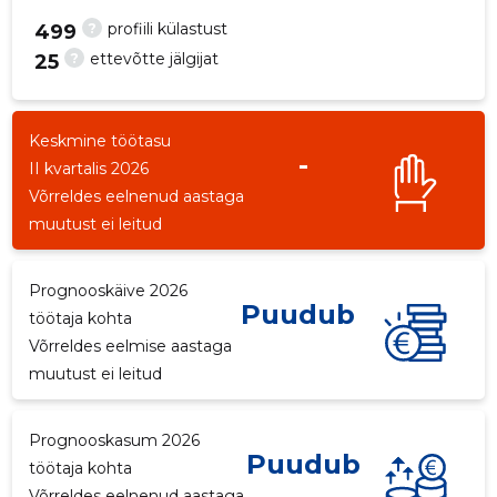
?
profiili külastust
499
?
ettevõtte jälgijat
25
1
Keskmine töötasu
-
II kvartalis 2026
Võrreldes eelnenud aastaga
muutust ei leitud
Prognooskäive 2026
Puudub
töötaja kohta
Võrreldes eelmise aastaga
muutust ei leitud
Prognooskasum 2026
Puudub
töötaja kohta
Võrreldes eelnenud aastaga