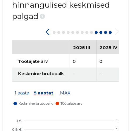
hinnangulised keskmised
palgad
?
2025 III
2025 IV
2
Töötajate arv
0
0
0
Keskmine brutopalk
-
-
-
1 aasta
5 aastat
MAX