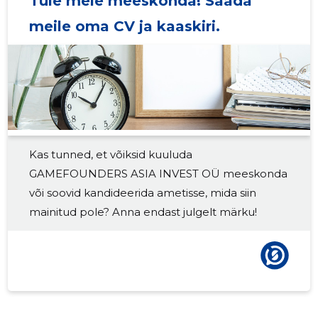
Tule meie meeskonda! Saada
2018 III
-
-
meile oma CV ja kaaskiri.
2018 II
-
-
2018 I
-
-
2017 IV
-
-
2017 III
-
-
Kas tunned, et võiksid kuuluda
2017 II
-
-
GAMEFOUNDERS ASIA INVEST OÜ meeskonda
2017 I
-
-
või soovid kandideerida ametisse, mida siin
mainitud pole? Anna endast julgelt märku!
2016 IV
-
-
2016 III
-
-
2016 II
-
-
2016 I
-
-