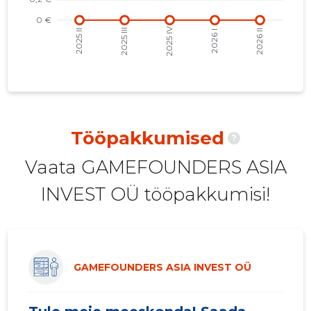
2021 II
-
-
2021 I
-
-
2020 IV
-
-
2020 III
-
-
2020 II
-
-
Tööpakkumised
?
2020 I
-
-
Vaata GAMEFOUNDERS ASIA
2019 IV
-
-
INVEST OÜ tööpakkumisi!
2019 III
-
-
2019 II
-
-
2019 I
-
-
GAMEFOUNDERS ASIA INVEST OÜ
2018 IV
-
-