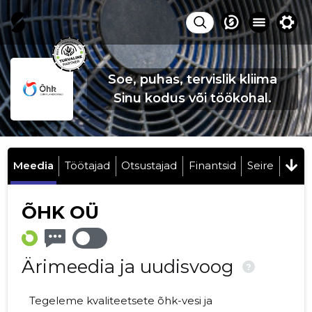
Soe, puhas, tervislik kliima
Sinu kodus või töökohal.
Meedia
Töötajad
Otsustajad
Finantsid
Seire
ÕHK OÜ
Ärimeedia ja uudisvoog
?
Tegeleme kvaliteetsete õhk-vesi ja