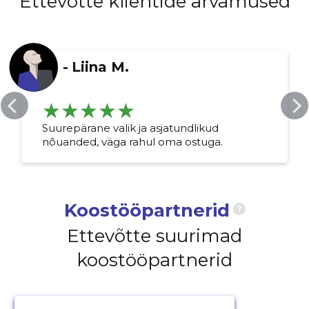
Ettevõtte klientide arvamused
-
Liina M.
Suurepärane valik ja asjatundlikud
nõuanded, väga rahul oma ostuga.
Koostööpartnerid
?
Ettevõtte suurimad
koostööpartnerid