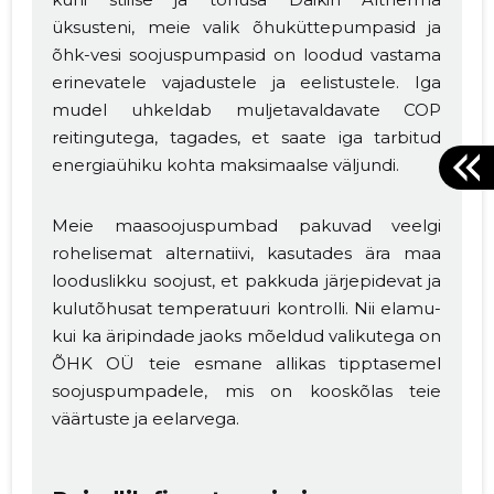
üksusteni, meie valik õhuküttepumpasid ja
õhk-vesi soojuspumpasid on loodud vastama
erinevatele vajadustele ja eelistustele. Iga
mudel uhkeldab muljetavaldavate COP
reitingutega, tagades, et saate iga tarbitud
energiaühiku kohta maksimaalse väljundi.
Meie maasoojuspumbad pakuvad veelgi
rohelisemat alternatiivi, kasutades ära maa
looduslikku soojust, et pakkuda järjepidevat ja
kulutõhusat temperatuuri kontrolli. Nii elamu-
kui ka äripindade jaoks mõeldud valikutega on
ÕHK OÜ teie esmane allikas tipptasemel
soojuspumpadele, mis on kooskõlas teie
väärtuste ja eelarvega.