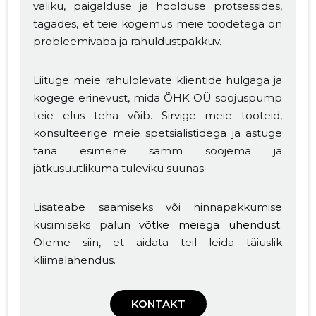
valiku, paigalduse ja hoolduse protsessides,
tagades, et teie kogemus meie toodetega on
probleemivaba ja rahuldustpakkuv.
Liituge meie rahulolevate klientide hulgaga ja
kogege erinevust, mida ÕHK OÜ soojuspump
teie elus teha võib. Sirvige meie tooteid,
konsulteerige meie spetsialistidega ja astuge
täna esimene samm soojema ja
jätkusuutlikuma tuleviku suunas.
Lisateabe saamiseks või hinnapakkumise
küsimiseks palun
võtke meiega ühendust
.
Oleme siin, et aidata teil leida täiuslik
kliimalahendus.
KONTAKT