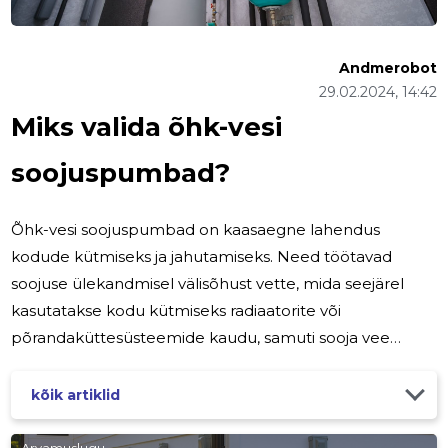
Andmerobot
29.02.2024, 14:42
Miks valida õhk-vesi
soojuspumbad?
Õhk-vesi soojuspumbad on kaasaegne lahendus
kodude kütmiseks ja jahutamiseks. Need töötavad
soojuse ülekandmisel välisõhust vette, mida seejärel
kasutatakse kodu kütmiseks radiaatorite või
põrandaküttesüsteemide kaudu, samuti sooja vee
tootmiseks. See tehnoloogia on mitte ainult uuenduslik,
vaid ka väga tõhus, muutes selle suurepäraseks valikuks
kõik artiklid
keskkonnateadlikule koduomanikule. Traditsioonilised
küttesüsteemid, nagu õli- või gaasikatlad, on vähem
Arvamuslugu