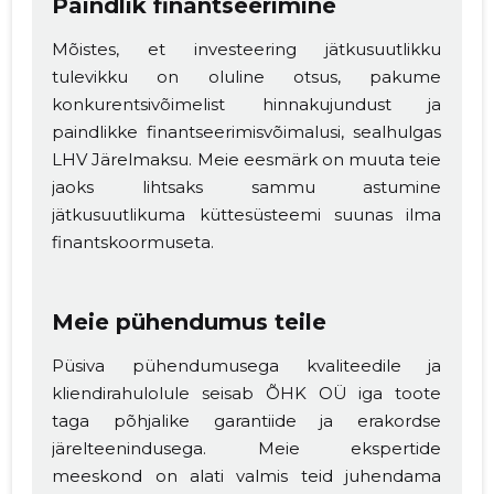
Paindlik finantseerimine
Mõistes, et investeering jätkusuutlikku
tulevikku on oluline otsus, pakume
konkurentsivõimelist hinnakujundust ja
paindlikke finantseerimisvõimalusi, sealhulgas
LHV Järelmaksu. Meie eesmärk on muuta teie
jaoks lihtsaks sammu astumine
jätkusuutlikuma küttesüsteemi suunas ilma
finantskoormuseta.
Meie pühendumus teile
Püsiva pühendumusega kvaliteedile ja
kliendirahulolule seisab ÕHK OÜ iga toote
taga põhjalike garantiide ja erakordse
järelteenindusega. Meie ekspertide
meeskond on alati valmis teid juhendama