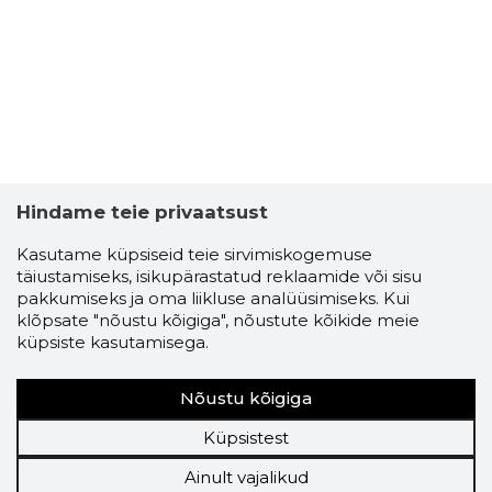
Hindame teie privaatsust
Kasutame küpsiseid teie sirvimiskogemuse
täiustamiseks, isikupärastatud reklaamide või sisu
pakkumiseks ja oma liikluse analüüsimiseks. Kui
klõpsate "nõustu kõigiga", nõustute kõikide meie
küpsiste kasutamisega.
Nõustu kõigiga
Küpsistest
Ainult vajalikud