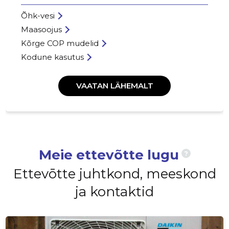
Õhk-vesi
Maasoojus
Kõrge COP mudelid
Kodune kasutus
VAATAN LÄHEMALT
Meie ettevõtte lugu
?
Ettevōtte juhtkond, meeskond
ja kontaktid