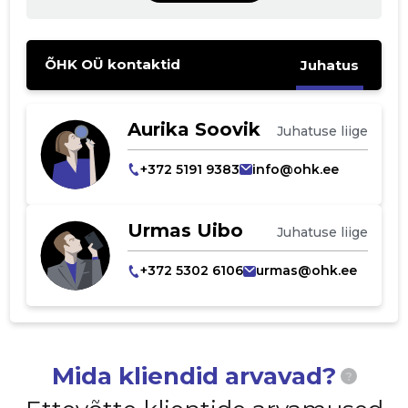
ÕHK OÜ kontaktid
Juhatus
Muuda pildi
kirjeldust
Aurika Soovik
Juhatuse liige
+372 5191 9383
info@ohk.ee
Urmas Uibo
Juhatuse liige
+372 5302 6106
urmas@ohk.ee
MUUDA
Mida kliendid arvavad?
?