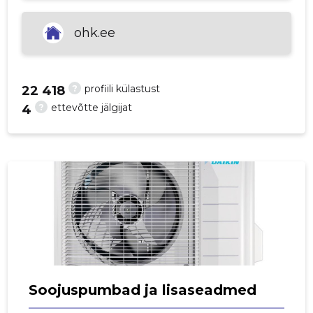
ohk.ee
?
profiili külastust
22 418
?
ettevõtte jälgijat
4
Soojuspumbad ja lisaseadmed