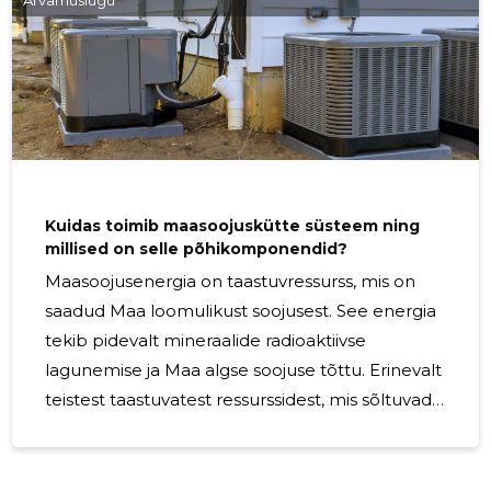
tõhusad ja sõltuvad fossiilkütuste põletamisest, mis aitab
kaasa kasvuhoonegaaside heitkogustele. Seevastu õhk-
vesi soojuspumbad kasutavad
Kuidas toimib maasoojuskütte süsteem ning
millised on selle põhikomponendid?
Maasoojusenergia on taastuvressurss, mis on
saadud Maa loomulikust soojusest. See energia
tekib pidevalt mineraalide radioaktiivse
lagunemise ja Maa algse soojuse tõttu. Erinevalt
teistest taastuvatest ressurssidest, mis sõltuvad
päikesest või tuulest, on maasoojusenergia
kättesaadav 24/7, pakkudes järjepidevat ja
usaldusväärset energiavarustust.