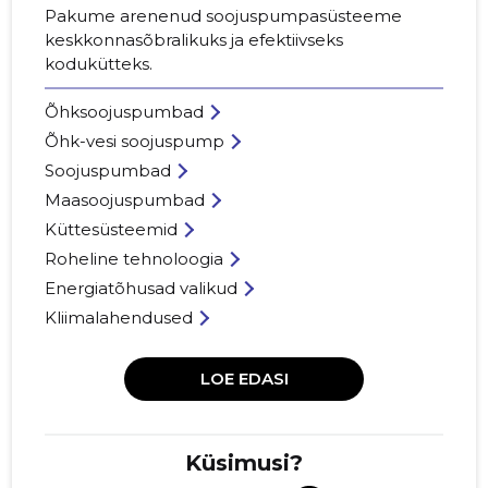
Pakume arenenud soojuspumpasüsteeme
keskkonnasõbralikuks ja efektiivseks
kodukütteks.
Õhksoojuspumbad
Õhk-vesi soojuspump
Soojuspumbad
Maasoojuspumbad
Küttesüsteemid
Roheline tehnoloogia
Energiatõhusad valikud
Kliimalahendused
LOE EDASI
Küsimusi?