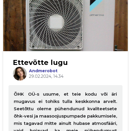
Ettevõtte lugu
Andmerobot
29.02.2024, 14.34
ÕHK OÜ-s usume, et teie kodu või äri
mugavus ei tohiks tulla keskkonna arvelt.
Seetõttu oleme pühendunud kvaliteetsete
õhk-vesi ja maasoojuspumpade pakkumisele,
mis tagavad mitte ainult hubase atmosfääri,
vaid hoiavad ka meie pühendumust