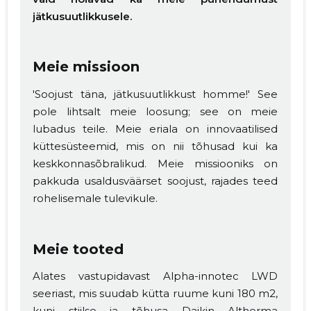
jätkusuutlikkusele.
Meie missioon
'Soojust täna, jätkusuutlikkust homme!' See
pole lihtsalt meie loosung; see on meie
lubadus teile. Meie eriala on innovaatilised
küttesüsteemid, mis on nii tõhusad kui ka
keskkonnasõbralikud. Meie missiooniks on
pakkuda usaldusväärset soojust, rajades teed
rohelisemale tulevikule.
Meie tooted
Alates vastupidavast Alpha-innotec LWD
seeriast, mis suudab kütta ruume kuni 180 m2,
kuni stiilse ja tõhusa Daikin Altherma