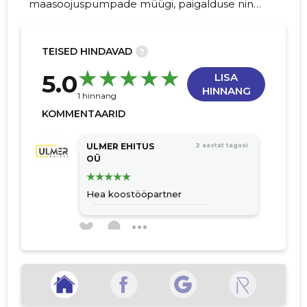
maasoojuspumpade müügi, paigalduse ning
hooldusega, pakkudes klientidele
energiatõhusaid ja keskkonnasõbralikke
kliimalahendusi.
TEISED HINDAVAD
?
29
5.0
LISA
HINNANG
1 hinnang
KOMMENTAARID
ULMER EHITUS
2 aastat tagasi
OÜ
Hea koostööpartner