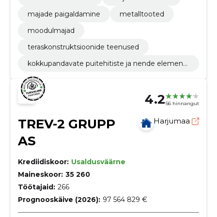
majade paigaldamine
metalltooted
moodulmajad
teraskonstruktsioonide teenused
kokkupandavate puitehitiste ja nende elementi
de tootmine
4.2
56 hinnangut
TREV-2 GRUPP
Harjumaa
AS
Krediidiskoor:
Usaldusväärne
Maineskoor:
35 260
Töötajaid:
266
Prognooskäive (2026):
97 564 829 €