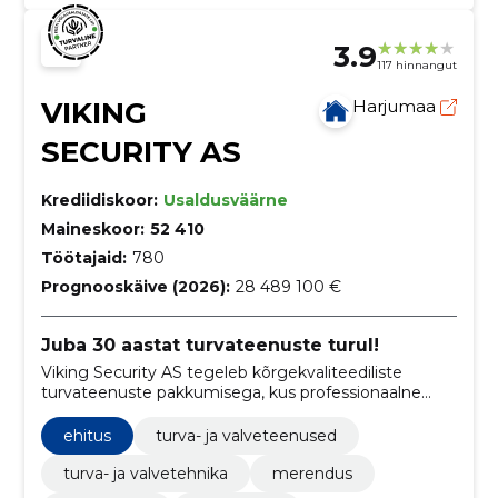
3.9
117 hinnangut
VIKING
Harjumaa
SECURITY AS
Krediidiskoor:
Usaldusväärne
Maineskoor:
52 410
Töötajaid:
780
Prognooskäive (2026):
28 489 100 €
Juba 30 aastat turvateenuste turul!
Viking Security AS tegeleb kõrgekvaliteediliste
turvateenuste pakkumisega, kus professionaalne
meeskond tagab klientidele tipptasemel turvalisuse,
toetudes pidevale töötajate arengule ja koolitamisele.
ehitus
turva- ja valveteenused
turva- ja valvetehnika
merendus