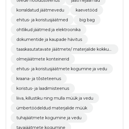
teede hooldusteenus
jäätmejaamad
korraldatud jäätmevedu
kaevetööd
ehitus- ja koristusjäätmed
big bag
ohtlikud jäätmed ja elektroonika
dokumentide ja kaupade hävitus
taaskasutatavate jäätmete/ materjalide kokkuo
st
olmejäätmete konteinerid
ehitus- ja koristusjäätmete kogumine ja vedu
kraana- ja tõsteteenus
koristus- ja laadimisteenus
liiva, killustiku ning mulla müük ja vedu
ümbertöödeldud materjalide müük
tuhajäätmete kogumine ja vedu
tavajäätmete kogumine