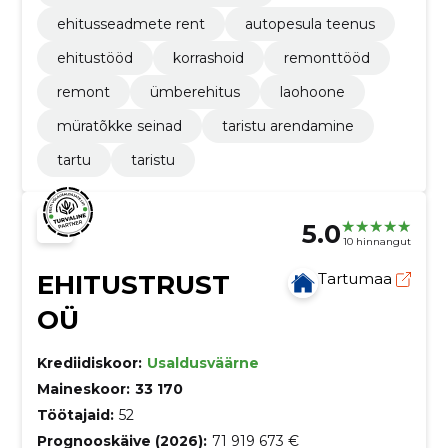
ehitusseadmete rent
autopesula teenus
ehitustööd
korrashoid
remonttööd
remont
ümberehitus
laohoone
müratõkke seinad
taristu arendamine
tartu
taristu
5.0
10 hinnangut
EHITUSTRUST
Tartumaa
OÜ
Krediidiskoor:
Usaldusväärne
Maineskoor:
33 170
Töötajaid:
52
Prognooskäive (2026):
71 919 673 €