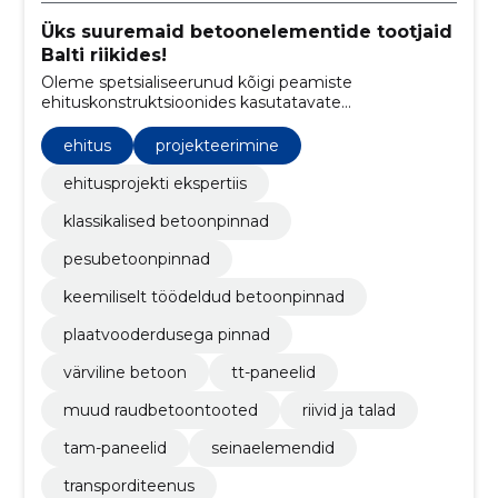
Üks suuremaid betoonelementide tootjaid
Balti riikides!
Oleme spetsialiseerunud kõigi peamiste
ehituskonstruktsioonides kasutatavate
betoonelementide tootmisele, pakkudes tipptasemel
lahendusi ehitusprojektidele Baltimaades ja
ehitus
projekteerimine
Skandinaavias.
ehitusprojekti ekspertiis
klassikalised betoonpinnad
pesubetoonpinnad
keemiliselt töödeldud betoonpinnad
plaatvooderdusega pinnad
värviline betoon
tt-paneelid
muud raudbetoontooted
riivid ja talad
tam-paneelid
seinaelemendid
transporditeenus