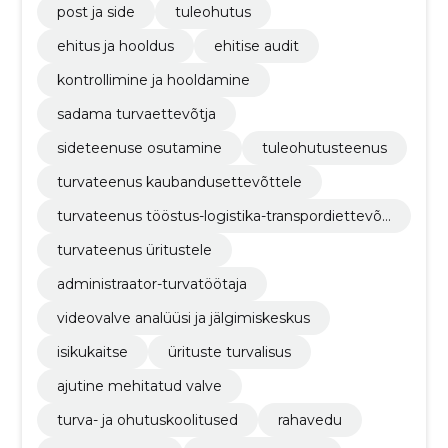
post ja side
tuleohutus
ehitus ja hooldus
ehitise audit
kontrollimine ja hooldamine
sadama turvaettevõtja
sideteenuse osutamine
tuleohutusteenus
turvateenus kaubandusettevõttele
turvateenus tööstus-logistika-transpordiettevõt
tele
turvateenus üritustele
administraator-turvatöötaja
videovalve analüüsi ja jälgimiskeskus
isikukaitse
ürituste turvalisus
ajutine mehitatud valve
turva- ja ohutuskoolitused
rahavedu