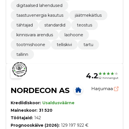
digitaalsed lahendused
taastuvenergia kasutus
jäätmekäitlus
tähtajad
standardid
teostus
kinnisvara arendus
laohoone
tootmishoone
telliskivi
tartu
tallinn
4.2
52 hinnangut
NORDECON AS
Harjumaa
Krediidiskoor:
Usaldusväärne
Maineskoor:
31 520
Töötajaid:
142
Prognooskäive (2026):
129 197 922 €