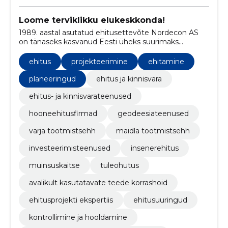
Loome terviklikku elukeskkonda!
1989. aastal asutatud ehitusettevõte Nordecon AS
on tänaseks kasvanud Eesti üheks suurimaks
ehituskontserniks.
ehitus
projekteerimine
ehitamine
planeeringud
ehitus ja kinnisvara
ehitus- ja kinnisvarateenused
hooneehitusfirmad
geodeesiateenused
varja tootmistsehh
maidla tootmistsehh
investeerimisteenused
insenerehitus
muinsuskaitse
tuleohutus
avalikult kasutatavate teede korrashoid
ehitusprojekti ekspertiis
ehitusuuringud
kontrollimine ja hooldamine