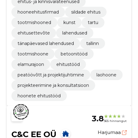
ehitus- ja kinnisvarateenused
hooneehitusfirmad
sildade ehitus
tootmishooned
kunst
tartu
ehitusettevõte
lahendused
tänapäevased lahendused
tallinn
tootmishoone
betoonitööd
elamurajoon
ehitustööd
peatöövõtt ja projektijuhtimine
laohoone
projekteerimine ja konsultatsioon
hoonete ehitustööd
3.8
365 hinnangut
C&C EE OÜ
Harjumaa