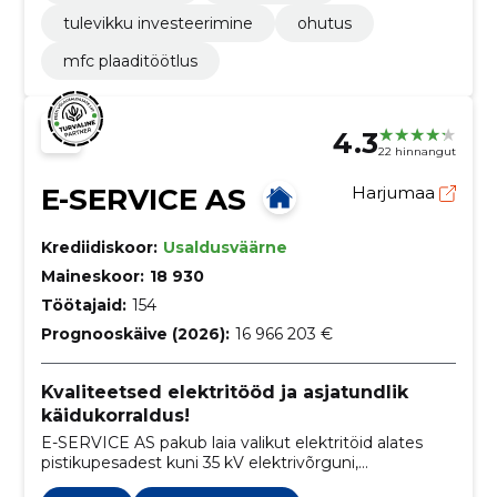
tulevikku investeerimine
ohutus
mfc plaaditöötlus
4.3
22 hinnangut
E-SERVICE AS
Harjumaa
Krediidiskoor:
Usaldusväärne
Maineskoor:
18 930
Töötajaid:
154
Prognooskäive (2026):
16 966 203 €
Kvaliteetsed elektritööd ja asjatundlik
käidukorraldus!
E-SERVICE AS pakub laia valikut elektritöid alates
pistikupesadest kuni 35 kV elektrivõrguni,
keskendudes rohelisele mõtteviisile ja päikeseenergia