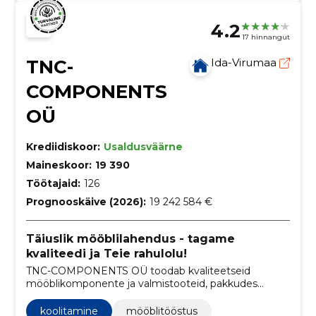
4.2
17 hinnangut
TNC-
Ida-Virumaa
COMPONENTS
OÜ
Krediidiskoor:
Usaldusväärne
Maineskoor:
19 390
Töötajaid:
126
Prognooskäive (2026):
19 242 584 €
Täiuslik mööblilahendus - tagame
kvaliteedi ja Teie rahulolu!
TNC-COMPONENTS OÜ toodab kvaliteetseid
mööblikomponente ja valmistooteid, pakkudes
usaldusväärset tarnet, konkurentsivõimelisi hindu
ning kliendipõhist lähenemist.
koolitamine
mööblitööstus