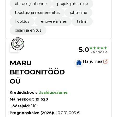
ehituse juhtimine
projektijuhtimine
tööstus- ja insenerehitus
juhtimine
hooldus
renoveerimine
tallinn
disain ja ehitus
5.0
6 hinnangut
MARU
Harjumaa
BETOONITÖÖD
OÜ
Krediidiskoor:
Usaldusväärne
Maineskoor:
19 620
Töötajaid:
116
Prognooskäive (2026):
46 001 005 €