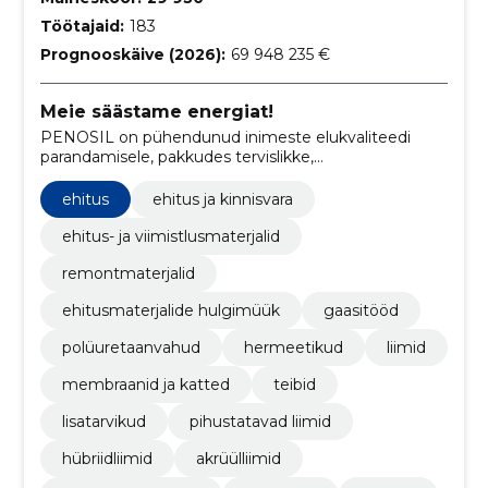
Töötajaid:
183
Prognooskäive (2026):
69 948 235 €
Meie säästame energiat!
PENOSIL on pühendunud inimeste elukvaliteedi
parandamisele, pakkudes tervislikke,
energiasäästlikke ja keskkonnasõbralikke
ehituslahendusi.
ehitus
ehitus ja kinnisvara
ehitus- ja viimistlusmaterjalid
remontmaterjalid
ehitusmaterjalide hulgimüük
gaasitööd
polüuretaanvahud
hermeetikud
liimid
membraanid ja katted
teibid
lisatarvikud
pihustatavad liimid
hübriidliimid
akrüülliimid