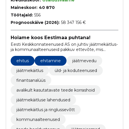
Maineskoor:
40 870
Töötajaid:
556
Prognooskäive (2026):
58 347 156 €
Hoiame koos Eestimaa puhtana!
Eesti Keskkonnateenused AS on juhtiv jäätmekäitlus-
ja kommunaalteenuseid pakkuv ettevõte, mis
spetsialiseerub olmejäätmete kogumisele,
ehitusjäätmete käitlemisele, taaskasutatavate
ehitus
ehitamine
jäätmevedu
jäätmete kokkuostule ning mitmetele muudele
keskkonnahoidlikele teenustele.
jäätmekäitlus
üld- ja koduteenused
finantsanalüüs
avalikult kasutatavate teede korrashoid
jäätmekäitluse lahendused
jäätmekäitlus ja ringlussevõtt
kommunaalteenused