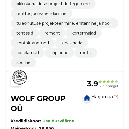
liikluskorralduse projektide tegemine
renttööjõu vahendamine
tuleohutuse projekteerimine, ehitamine ja hool
damine
terrassid
remont
kortermajad
kontaktandmed
terviserada
ridaelamud
äripinnad
rootsi
soome
3.9
81 hinnangut
WOLF GROUP
Harjumaa
OÜ
Krediidiskoor:
Usaldusväärne
Maineskoor:
29 950