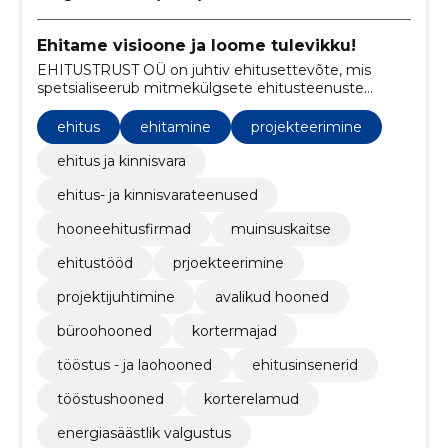
Ehitame visioone ja loome tulevikku!
EHITUSTRUST OÜ on juhtiv ehitusettevõte, mis
spetsialiseerub mitmekülgsete ehitusteenuste
pakkumisele alates tööstushoonetest ja avalikest
hoonetest kuni büroohoonete ning korterelamuteni.
ehitus
ehitamine
projekteerimine
ehitus ja kinnisvara
ehitus- ja kinnisvarateenused
hooneehitusfirmad
muinsuskaitse
ehitustööd
prjoekteerimine
projektijuhtimine
avalikud hooned
büroohooned
kortermajad
tööstus - ja laohooned
ehitusinsenerid
tööstushooned
korterelamud
energiasäästlik valgustus