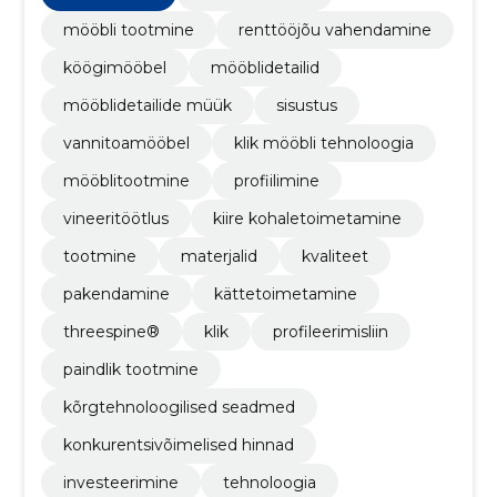
mööbli tootmine
renttööjõu vahendamine
köögimööbel
mööblidetailid
mööblidetailide müük
sisustus
vannitoamööbel
klik mööbli tehnoloogia
mööblitootmine
profiilimine
vineeritöötlus
kiire kohaletoimetamine
tootmine
materjalid
kvaliteet
pakendamine
kättetoimetamine
threespine®
klik
profileerimisliin
paindlik tootmine
kõrgtehnoloogilised seadmed
konkurentsivõimelised hinnad
investeerimine
tehnoloogia