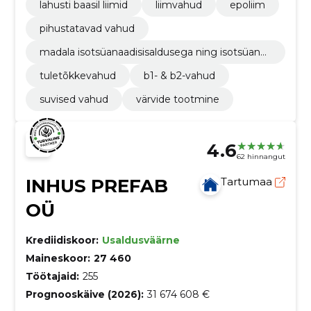
lahusti baasil liimid
liimvahud
epoliim
pihustatavad vahud
madala isotsüanaadisisaldusega ning isotsüanaa
divabad vahud
tuletõkkevahud
b1- & b2-vahud
suvised vahud
värvide tootmine
4.6
62 hinnangut
INHUS PREFAB
Tartumaa
OÜ
Krediidiskoor:
Usaldusväärne
Maineskoor:
27 460
Töötajaid:
255
Prognooskäive (2026):
31 674 608 €