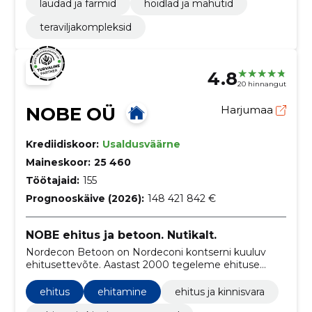
laudad ja farmid
hoidlad ja mahutid
teraviljakompleksid
4.8
20 hinnangut
NOBE OÜ
Harjumaa
Krediidiskoor:
Usaldusväärne
Maineskoor:
25 460
Töötajaid:
155
Prognooskäive (2026):
148 421 842 €
NOBE ehitus ja betoon. Nutikalt.
Nordecon Betoon on Nordeconi kontserni kuuluv
ehitusettevõte. Aastast 2000 tegeleme ehituse
peatöövõtu ja betoonitöödega.
ehitus
ehitamine
ehitus ja kinnisvara