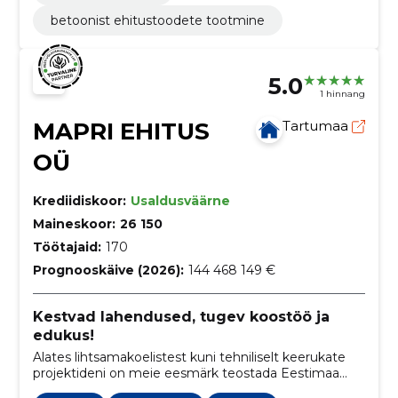
betoonist ehitustoodete tootmine
5.0
1 hinnang
MAPRI EHITUS
Tartumaa
OÜ
Krediidiskoor:
Usaldusväärne
Maineskoor:
26 150
Töötajaid:
170
Prognooskäive (2026):
144 468 149 €
Kestvad lahendused, tugev koostöö ja
edukus!
Alates lihtsamakoelistest kuni tehniliselt keerukate
projektideni on meie eesmärk teostada Eestimaa
pinnal kestvaid lahendusi. Kogu projektitsükli vältel