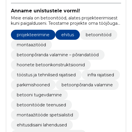
Anname unistustele vormi!
Meie eriala on betoonitööd, alates projekteerimisest
kuni paigalduseni. Teostame projekte oma tööjõuga
tuginedes aastatepikkusele erialasele kompetentsile
ning kogemusele.
projekteerimine
ehitus
betoonitööd
montaazitööd
betoonpõranda valamine – põrandatööd
hoonete betoonkonstruktsioonid
tööstus ja tehnilised rajatised
infra rajatised
parkimishooned
betoonpõranda valamine
betooni tugevdamine
betoonitööde teenused
montaažitööde spetsialistid
ehitusdisaini lahendused