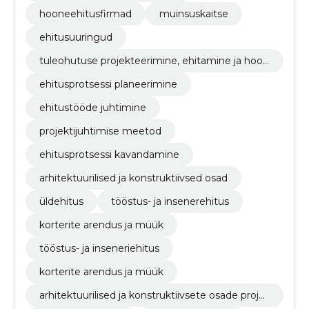
hooneehitusfirmad
muinsuskaitse
ehitusuuringud
tuleohutuse projekteerimine, ehitamine ja hool
damine
ehitusprotsessi planeerimine
ehitustööde juhtimine
projektijuhtimise meetod
ehitusprotsessi kavandamine
arhitektuurilised ja konstruktiivsed osad
üldehitus
tööstus- ja insenerehitus
korterite arendus ja müük
tööstus- ja inseneriehitus
korterite arendus ja müük
arhitektuurilised ja konstruktiivsete osade proje
kteerimine