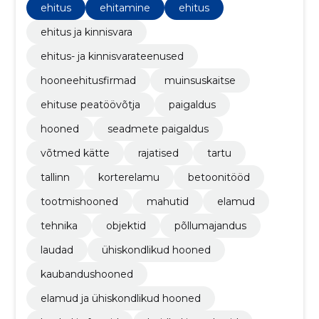
toimub tihe koostöö tellijaga. Selline lähenemine
ehitus
ehitamine
ehitus
eeldab meie meeskonnalt laitmatut kompetentsi
erinevates ehitusvaldkondades.
ehitus ja kinnisvara
ehitus- ja kinnisvarateenused
hooneehitusfirmad
muinsuskaitse
ehituse peatöövõtja
paigaldus
hooned
seadmete paigaldus
võtmed kätte
rajatised
tartu
tallinn
korterelamu
betoonitööd
tootmishooned
mahutid
elamud
tehnika
objektid
põllumajandus
laudad
ühiskondlikud hooned
kaubandushooned
elamud ja ühiskondlikud hooned