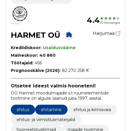
4.4
70 hinnangut
HARMET OÜ
Harjumaa
Krediidiskoor:
Usaldusväärne
Maineskoor:
40 860
Töötajaid:
456
Prognooskäive (2026):
82 270 258 €
Otsetee ideest valmis hooneteni!
OÜ Harmet moodulmajade s.t ruumelementide
tootmine on alguse saanud juba 1997. aastal.
ehitus
ehitamine
ehitus ja kinnisvara
ehitus- ja viimistlusmaterjalid
hooneehitusfirmad
majade tootmine