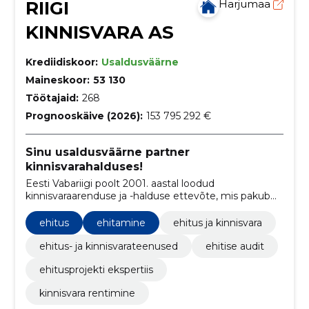
RIIGI
Harjumaa
KINNISVARA AS
Krediidiskoor:
Usaldusväärne
Maineskoor:
53 130
Töötajaid:
268
Prognooskäive (2026):
153 795 292 €
Sinu usaldusväärne partner
kinnisvarahalduses!
Eesti Vabariigi poolt 2001. aastal loodud
kinnisvaraarenduse ja -halduse ettevõte, mis pakub
tõhusaid teenuseid peamiselt riigiasutustele ja
avalikele teenuste pakkujatele.
ehitus
ehitamine
ehitus ja kinnisvara
ehitus- ja kinnisvarateenused
ehitise audit
ehitusprojekti ekspertiis
kinnisvara rentimine