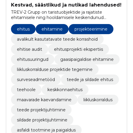
Kestvad, säästlikud ja nutikad lahendused!
TREV-2 Grupp on taristuobjektide ja rajatiste
ehitamisele ning hooldamisele keskendunud
ettevõte.
ehitus
ehitamine
projekteerimine
avalikult kasutatavate teede korrashoid
ehitise audit
ehitusprojekti ekspertiis
ehitusuuringud
gaasipaigaldise ehitamine
liikluskorralduse projektide tegemine
surveseadmetööd
teede ja sildade ehitus
teehoole
keskkonnaehitus
maavarade kaevandamine
liikluskorraldus
teede projektijuhtimine
sildade projektijuhtimine
asfaldi tootmine ja paigaldus