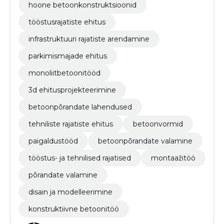
hoone betoonkonstruktsioonid
tööstusrajatiste ehitus
infrastruktuuri rajatiste arendamine
parkimismajade ehitus
monoliitbetoonitööd
3d ehitusprojekteerimine
betoonpõrandate lahendused
tehniliste rajatiste ehitus
betoonvormid
paigaldustööd
betoonpõrandate valamine
tööstus- ja tehnilised rajatised
montaažitöö
põrandate valamine
disain ja modelleerimine
konstruktiivne betoonitöö