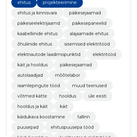
ning elektriauto laadijate lahendustele.
ehitus
projekteerimine
ehitus ja kinnisvara
päikesejaamad
päikeseelektrijaamd
päikesepaneelid
kaabelliinide ehitus
alajaamade ehitus
õhuliinide ehitus
sisemised elektritööd
elektriautode laadimispunktid
elektritööd
käit ja hooldus
päikesejaamad
autolaadijad
mõõtelabor
raamlepingute tööd
muud teenused
võtmed kätte
hooldus
üle eesti
hooldus ja käit
käit
käidukava koostamine
tallinn
puusepad
ehituspuusepa tööd