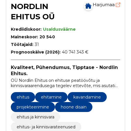
NORDLIN
Harjumaa
EHITUS OÜ
Krediidiskoor:
Usaldusväärne
Maineskoor:
20 540
Töötajaid:
31
Prognooskäive (2026):
40 741 343 €
Kvaliteet, Pühendumus, Tipptase - Nordlin
Ehitus.
OÜ Nordlin Ehitus on ehituse peatöövõtu ja
kinnisvaraarendusega tegelev ettevõte, mis asutati
2010. aastal. Neljateistkümne tegutsemisaasta
jooksul oleme kasvanud üheks turu juhtivaks
ehitus
ehitamine
kavandamine
ettevõtteks Eestis.
projekteerimine
hoone disain
ehitus ja kinnisvara
ehitus- ja kinnisvarateenused