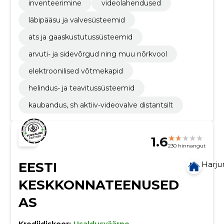
inventeerimine
videolahendused
läbipääsu ja valvesüsteemid
ats ja gaaskustutussüsteemid
arvuti- ja sidevõrgud ning muu nõrkvool
elektroonilised võtmekapid
helindus- ja teavitussüsteemid
kaubandus, sh aktiiv-videovalve distantsilt
1.6
230 hinnangut
EESTI
Harj
KESKKONNATEENUSED
AS
Krediidiskoor:
Usaldusväärne