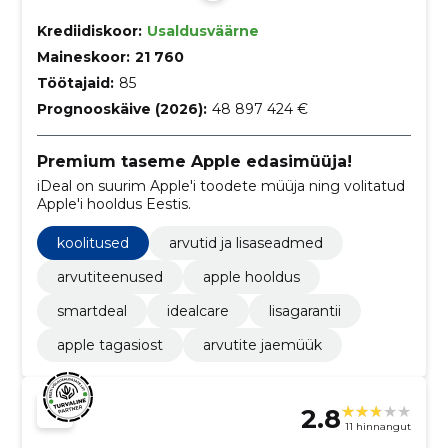
Krediidiskoor:
Usaldusväärne
Maineskoor:
21 760
Töötajaid:
85
Prognooskäive (2026):
48 897 424 €
Premium taseme Apple edasimüüja!
iDeal on suurim Apple'i toodete müüja ning volitatud
Apple'i hooldus Eestis.
koolitused
arvutid ja lisaseadmed
arvutiteenused
apple hooldus
smartdeal
idealcare
lisagarantii
apple tagasiost
arvutite jaemüük
2.8
11 hinnangut