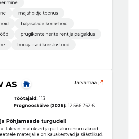
eerimine
ine
majahoidja teenus
hoid
haljasalade korrashoid
tööd
prügikonteinerite rent ja paigaldus
ine
hooajalised koristustööd
W AS
Järvamaa
Töötajaid:
113
Prognooskäive (2026):
12 586 762 €
 ja Põhjamaade turgudel!
itaknad, puituksed ja puit-alumiinium aknad
etsele materjalile on kauakestvad ja säästlikud.