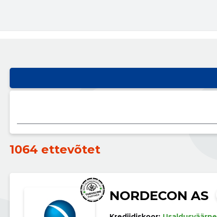
1064 ettevõtet
NORDECON AS
Krediidiskoor:
Usaldusväärne