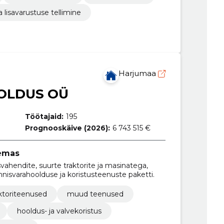
 lisavarustuse tellimine
Harjumaa
OLDUS OÜ
Töötajaid:
195
Prognooskäive (2026):
6 743 515 €
lemas
ahendite, suurte traktorite ja masinatega,
innisvarahoolduse ja koristusteenuste paketti.
ktoriteenused
muud teenused
hooldus- ja valvekoristus