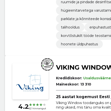
ruumide ja pindade desinfits
hügieenitarvetega varustam
parklate ja kõnniteede korras
talihooldus
eripuhastus
korvtõstukilt tööde teostam
hoonete üldpuhastus
VIKING WINDO
Krediidiskoor:
Usaldusväärne
Maineskoor:
13 310
25 aastat kogemust Eesti
Viking Window toodanguks on pu
4.2
ning uksed, mis tänu oma kvalite
62 hinnangut