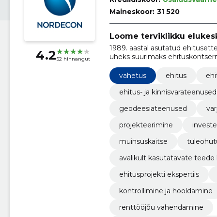
Maineskoor:
31 520
Loome terviklikku elukes
1989. aastal asutatud ehitusettevõte Nordecon AS on tänaseks kasvanud Eesti
4.2
üheks suurimaks ehituskontsern
52 hinnangut
vahetus
ehitus
ehi
ehitus- ja kinnisvarateenused
geodeesiateenused
var
projekteerimine
invest
muinsuskaitse
tuleohut
avalikult kasutatavate teede
ehitusprojekti ekspertiis
kontrollimine ja hooldamine
renttööjõu vahendamine