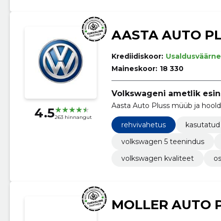
AASTA AUTO PL
Krediidiskoor:
Usaldusväärne
Maineskoor:
18 330
Volkswageni ametlik esin
Aasta Auto Pluss m
4.5
263 hinnangut
rehvivahetus
kasutatud
volkswagen 5 teenindus
volkswagen kvaliteet
os
MOLLER AUTO 