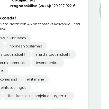
Töötajaid:
142
Prognooskäive (2026):
129 197 922 €
kkonda!
iks.
tus ja kinnisvara
hooneehitusfirmad
ja tootmistsehh
maidla tootmistsehh
eerimisteenused
insenerehitus
us
 korrashoid
ehitamine
ehitusuuringud
liikluskorralduse projektide tegemine