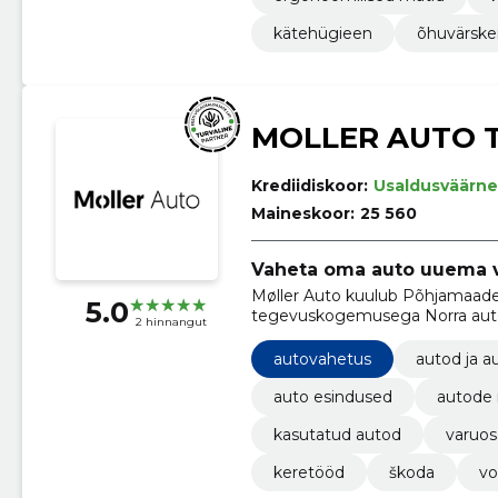
kätehügieen
õhuvärsk
MOLLER AUTO 
Krediidiskoor:
Usaldusväärne
Maineskoor:
25 560
Vaheta oma auto uuema vas
Møller Auto kuulub Põhjamaade
5.0
tegevuskogemusega Norra auto
2 hinnangut
Group.
autovahetus
autod ja a
auto esindused
autode
kasutatud autod
varuosa
keretööd
škoda
vo