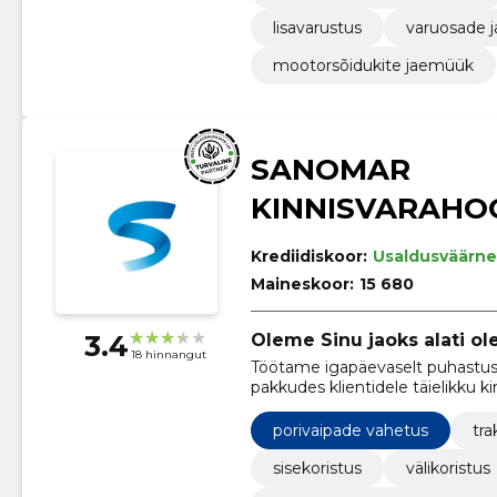
lisavarustus
varuosade ja
mootorsõidukite jaemüük
SANOMAR
KINNISVARAHO
Krediidiskoor:
Usaldusväärne
Maineskoor:
15 680
3.4
Oleme Sinu jaoks alati o
18 hinnangut
Töötame igapäevaselt puhastusv
pakkudes klientidele täielikku k
porivaipade vahetus
tra
sisekoristus
välikoristus