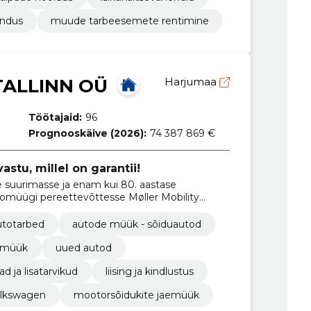
endus
muude tarbeesemete rentimine
TALLINN OÜ
Harjumaa
Töötajaid:
96
Prognooskäive (2026):
74 387 869 €
tu, millel on garantii!
 suurimasse ja enam kui 80. aastase
müügi pereettevõttesse Møller Mobility
utotarbed
autode müük - sõiduautod
 müük
uued autod
d ja lisatarvikud
liising ja kindlustus
lkswagen
mootorsõidukite jaemüük