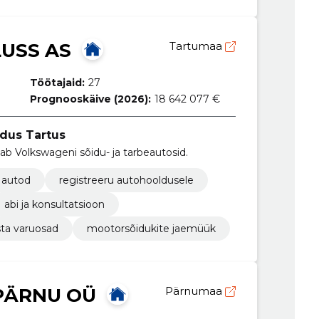
USS AS
Tartumaa
Töötajaid:
27
Prognooskäive (2026):
18 642 077 €
dus Tartus
üüb ja hooldab Volkswageni sõidu- ja tarbeautosid.
 autod
registreeru autohooldusele
abi ja konsultatsioon
ta varuosad
mootorsõidukite jaemüük
PÄRNU OÜ
Pärnumaa