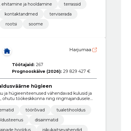
, ehitamine ja hooldamine
terrassid
kontaktandmed
terviserada
rootsi
soome
Harjumaa
Töötajaid:
267
Prognooskäive (2026):
29 829 427 €
usaldusväärne hügieen
esu ja hügieeniteenused vähendavad kulusid ja
, ohutu töökeskkonna ning ringmajandusele
ematid
töörõivad
tualetihooldus
oldusteenus
disainmatid
aipade hooldus
isikukaitsevahendid