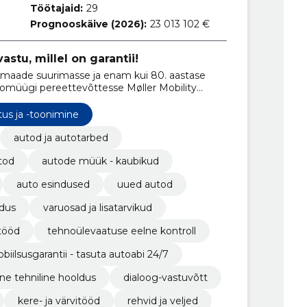
Töötajaid:
29
Prognooskäive (2026):
23 013 102 €
tu, millel on garantii!
amaade suurimasse ja enam kui 80. aastase
müügi pereettevõttesse Møller Mobility
tus ja -toonimine
autod ja autotarbed
tod
autode müük - kaubikud
auto esindused
uued autod
dus
varuosad ja lisatarvikud
tööd
tehnoülevaatuse eelne kontroll
biilsusgarantii - tasuta autoabi 24/7
ne tehniline hooldus
dialoog-vastuvõtt
kere- ja värvitööd
rehvid ja veljed