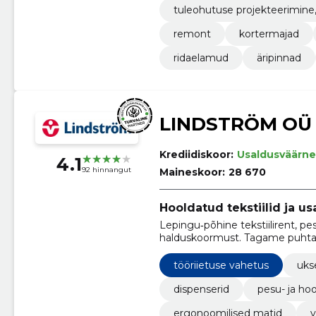
tuleohutuse projekteerimine
remont
kortermajad
ridaelamud
äripinnad
LINDSTRÖM OÜ
Krediidiskoor:
Usaldusväärne
4.1
92 hinnangut
Maineskoor:
28 670
Hooldatud tekstiilid ja 
Lepingu‑põhine tekstiilirent, p
halduskoormust. Tagame puhta
suunatud lahendused.
tööriietuse vahetus
uks
dispenserid
pesu- ja ho
ergonoomilised matid
v