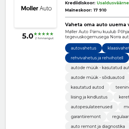
Krediidiskoor:
Usaldusväärne
Maineskoor:
17 910
Vaheta oma auto uuema vas
Møller Auto Pärnu kuulub Põhj
5.0
tegevuskogemusega Norra auto
2 hinnangut
Group.
autovahetus
klaasivahe
rehvivahetus ja rehvihotell
autode müük - kasutatud au
autode müük - sõiduautod
kasutatud autod
teenin
liising ja kindlustus
kere
autopesulateenused
mo
garantiiremont
regulaar
auto remont ja diagnostika