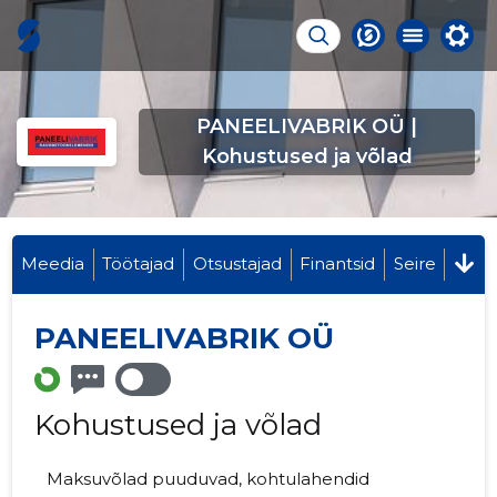
PANEELIVABRIK OÜ |
Kohustused ja võlad
Meedia
Töötajad
Otsustajad
Finantsid
Seire
PANEELIVABRIK OÜ
Kohustused ja võlad
Maksuvõlad puuduvad, kohtulahendid