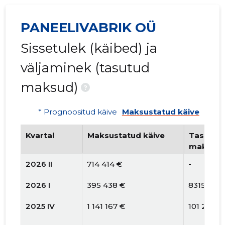
PANEELIVABRIK OÜ
Sissetulek (käibed) ja
väljaminek (tasutud
maksud)
?
* Prognoositud käive
Maksustatud käive
Kvartal
Maksustatud käive
Tasutud 
maksud
2026 II
714 414 €
-
2026 I
395 438 €
8315 €
2025 IV
1 141 167 €
101 267 €