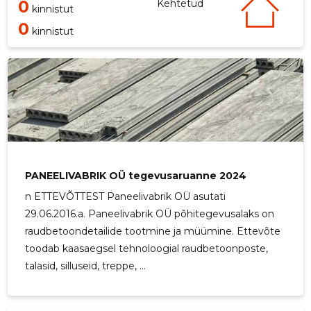
0
Kehtetud
kinnistut
0
kinnistut
PANEELIVABRIK OÜ tegevusaruanne 2024
n ETTEVÕTTEST Paneelivabrik OÜ asutati
29.06.2016.a. Paneelivabrik OÜ põhitegevusalaks on
raudbetoondetailide tootmine ja müümine. Ettevõte
toodab kaasaegsel tehnoloogial raudbetoonposte,
talasid, silluseid, treppe, ...