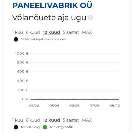
PANEELIVABRIK OÜ
Võlanõuete ajalugu
?
1 kuu
6 kuud
12 kuud
5 aastat
MAX
1 kuu
6 kuud
12 kuud
5 aastat
MAX