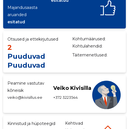
esitatud
Majandusaasta
p
aruanded
esitatud
Kohtumäärused:
Otsused ja ettekirjutused
2
Kohtulahendid:
Puuduvad
Täitemenetlused:
Puuduvad
Peamine vastutav
Veiko Kivisilla
kõneisik
veiko@kivisillus.ee
+372 3223544
Kehtivad
Kinnistud ja hüpoteegid