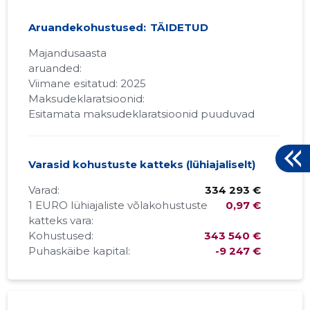
Aruandekohustused:
TÄIDETUD
Majandusaasta
aruanded:
Viimane esitatud: 2025
Maksudeklaratsioonid:
Esitamata maksudeklaratsioonid puuduvad
Varasid kohustuste katteks (lühiajaliselt)
Varad:
334 293 €
1 EURO lühiajaliste võlakohustuste
0,97 €
katteks vara:
Kohustused:
343 540 €
Puhaskäibe kapital:
-9 247 €