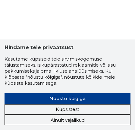
Hindame teie privaatsust
Kasutame küpsiseid teie sirvimiskogemuse
täiustamiseks, isikupärastatud reklaamide või sisu
pakkumiseks ja oma liikluse analüüsimiseks. Kui
klõpsate "nõustu kõigiga", nõustute kõikide meie
küpsiste kasutamisega.
Nõustu kõigiga
Küpsistest
Ainult vajalikud