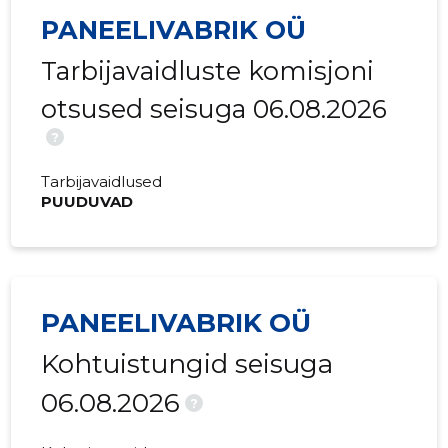
2017 III
197 973 €
11 591 €
PANEELIVABRIK OÜ
2017 II
93 847 €
4411 €
Tarbijavaidluste komisjoni
2017 I
74 075 €
1594 €
otsused seisuga 06.08.2026
2016 IV
135 559 €
288 €
?
2016 III
-
-
Tarbijavaidlused
PUUDUVAD
PANEELIVABRIK OÜ
Kohtuistungid seisuga
06.08.2026
?