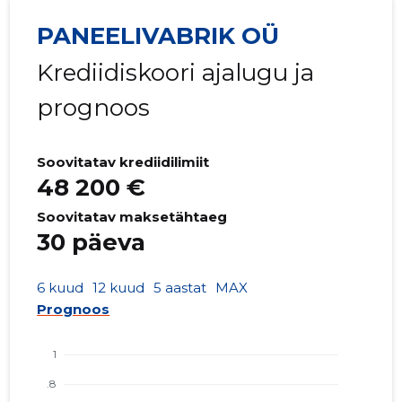
PANEELIVABRIK OÜ
Krediidiskoori ajalugu ja
prognoos
Soovitatav krediidilimiit
48 200 €
Soovitatav maksetähtaeg
30 päeva
6 kuud
12 kuud
5 aastat
MAX
Prognoos