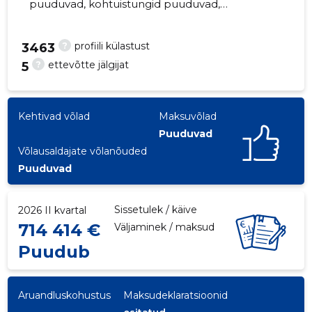
puuduvad, kohtuistungid puuduvad,
majandusaasta aruanded esitatud. Peamine
vastutav kõneisik, veiko@kivisillus.ee, +372
?
profiili külastust
3463
3223544
?
ettevõtte jälgijat
5
7
Kehtivad võlad
Maksuvõlad
Puuduvad
Võlausaldajate võlanõuded
Puuduvad
Sissetulek / käive
2026 II kvartal
714 414 €
Väljaminek / maksud
Puudub
Aruandluskohustus
Maksudeklaratsioonid