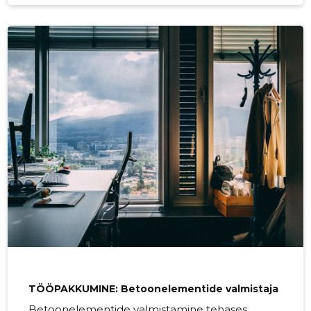
ettevalmistamine, ehitamine ja
remontimine;betoonelementide vormide
ehitamine, armeerimine,valamine
(betooneerimine);betoonpindade silumine ja
viimistlemine;betoonelementide
ettevalmistamine transportimiseks.
TÖÖPAKKUMINE: Betoonelementide valmistaja
Betoonelementide valmistamine tehases