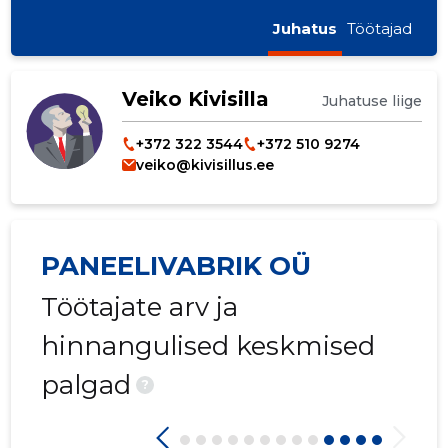
Juhatus
Töötajad
Veiko Kivisilla
Juhatuse liige
+372 322 3544
+372 510 9274
veiko@kivisillus.ee
PANEELIVABRIK OÜ
Töötajate arv ja
hinnangulised keskmised
palgad
?