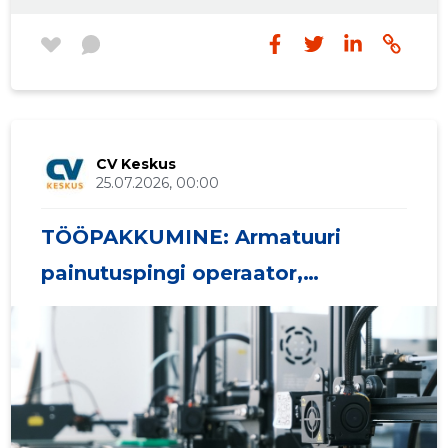
CV Keskus
25.07.2026, 00:00
TÖÖPAKKUMINE: Armatuuri
painutuspingi operaator,
armatuurkarkasside koostaja