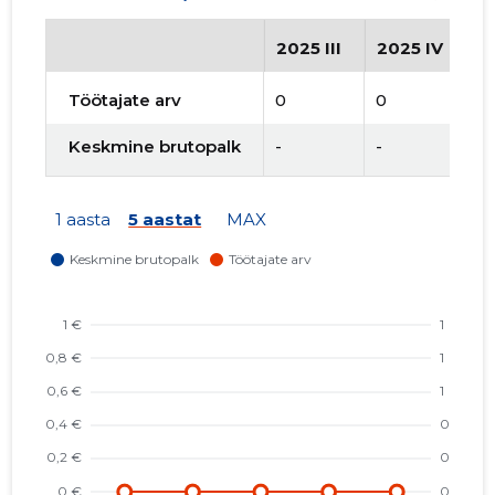
2025 III
2025 IV
2
Töötajate arv
0
0
0
Keskmine brutopalk
-
-
-
1 aasta
5 aastat
MAX