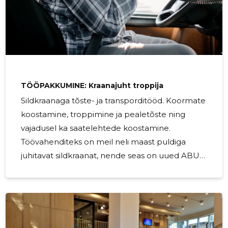
TÖÖPAKKUMINE: Kraanajuht troppija
Sildkraanaga tõste- ja transporditööd. Koormate
koostamine, troppimine ja pealetõste ning
vajadusel ka saatelehtede koostamine.
Töövahenditeks on meil neli maast puldiga
juhitavat sildkraanat, nende seas on uued ABUS
sildkraanad (sisekraana tõstevõimega 14 tonni
ning välilaoplatsi sildkraana 18 tonni
tõstevõimega), samuti 2 nõukogudeaegset
sildkraanat tõstevõimega 5 tonni.Lisaks on töö
sisu ka betoonelementide valmistajate ja