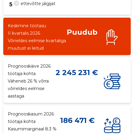
?
ettevõtte jälgijat
5
Keskmine töötasu
Puudub
7
II kvartalis 2026
Võrreldes eelmise kvartaliga
muutust ei leitud
Prognooskäive 2026
2 245 231 €
töötaja kohta
Väheneb 26 % võrra
võrreldes eelmise
aastaga
Prognooskasum 2026
186 471 €
töötaja kohta
Kasumimarginaal 8.3 %