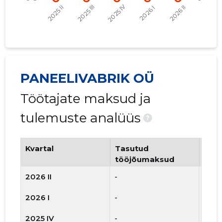
PANEELIVABRIK OÜ
Töötajate maksud ja
tulemuste analüüs
?
Kvartal
Tasutud
Tööt
tööjõumaksud
arv
2026 II
-
-
2026 I
-
-
2025 IV
-
-