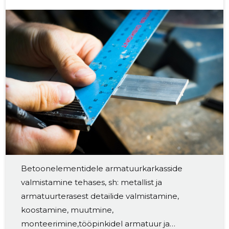
armatuurkarkasside koostaja
Betoonelementidele armаtuurkarkasside
valmistamine tehases, sh: metallist ja
armatuurterasest detailide valmistamine,
koostamine, muutmine,
monteerimine,tööpinkidel armatuur ja