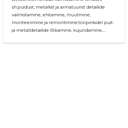
sh:puidust, metallist ja armatuurist detailide
valmistamine, ehitamine, muutmine,
monteerimine ja remontimine;tööpinkidel puit-
ja metalldetailide lõikamine, kujundamine,
monteerimine ja sobitamine;valuraketise
ettevalmistamine, ehitamine ja
remontimine;betoonelementide vormide
ehitamine, armeerimine,valamine
(betooneerimine);betoonpindade silumine ja
viimistlemine;betoonelementide
ettevalmistamine transportimiseks.