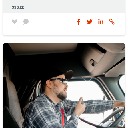
metalldetailide lõikamine, painutamine,
SSB.EE
monteerimine ja sobitamine.