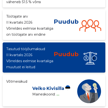
väheneb 51.5 % võrra
p
Töötajate arv
Puudub
II kvartalis 2026
Võrreldes eelmise kvartaliga
on töötajate arv endine
Tasutud tööjõumaksud
Puudub
II kvartalis 2026
Võrreldes eelmise kvartaliga
muutust ei leitud
Võtmeisikud
Veiko Kivisilla
Maineskoorid:
...