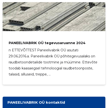
Saaja e-mail
Saaja e-mail
Sinu nimi
Sinu nimi
Saaja e-mail
Saaja e-mail
PANEELIVABRIK OÜ tegevusaruanne 2024
Sinu kommentaar
n ETTEVÕTTEST Paneelivabrik OÜ asutati
Sinu kommentaar
29.06.2016.a. Paneelivabrik OÜ põhitegevusalaks on
Sinu nimi
Sinu nimi
raudbetoondetailide tootmine ja müümine. Ettevõte
toodab kaasaegsel tehnoloogial raudbetoonposte,
Sinu kommentaar
Sinu kommentaar
talasid, silluseid, treppe, ...
PANEELIVABRIK OÜ kontaktid