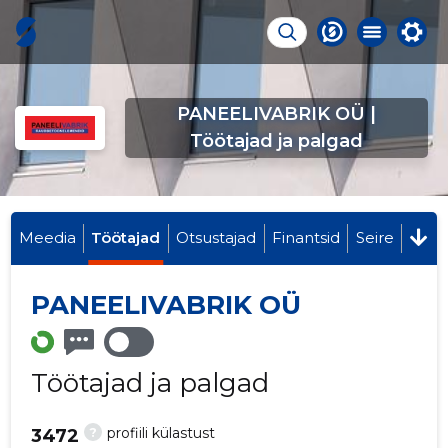
PANEELIVABRIK OÜ |
Töötajad ja palgad
Meedia
Töötajad
Otsustajad
Finantsid
Seire
PANEELIVABRIK OÜ
Töötajad ja palgad
?
profiili külastust
3472