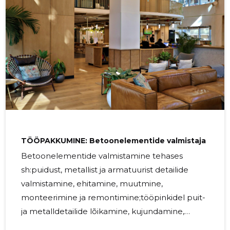
puuseppade abistamine nende töös ning
üldine tsehhi korrashoid ja toodete ning
tarvikute paigutus.
TÖÖPAKKUMINE: Betoonelementide valmistaja
Betoonelementide valmistamine tehases
sh:puidust, metallist ja armatuurist detailide
valmistamine, ehitamine, muutmine,
monteerimine ja remontimine;tööpinkidel puit-
ja metalldetailide lõikamine, kujundamine,
monteerimine ja sobitamine;valuraketise