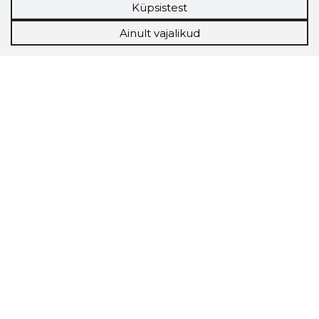
Küpsistest
Ainult vajalikud
Storybook
Chrome laiendus
Storybooki laiendus ütleb Sulle, mis firma
veebilehel Sa parajasti viibid ja kui usaldusväärne
see firma täna on.
LAADI LAIENDUS ALLA