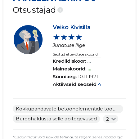
Otsustajad
?
Veiko Kivisilla
★★★★
Juhatuse liige
Seotud ettevõtete skoorid
Krediidiskoor:
...
Maineskoorid:
...
Sünniaeg:
10.11.1971
Aktiivseid seoseid
4
Kokkupandavate betoonelementide tootmine
Büroohaldus ja selle abitegevused
2
*Osaühingut võib kõikide tehingute tegemisel esindada iga