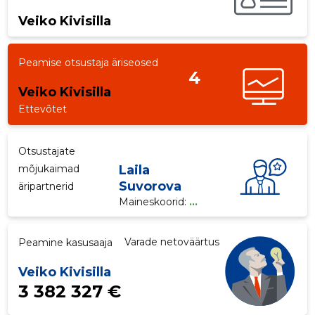
Veiko Kivisilla
p
Peamise otsustaja äriseosed
4
Veiko Kivisilla
Ettevõtet
Otsustajate
mõjukaimad
Laila
Suvorova
äripartnerid
Maineskoorid:
...
Varade netoväärtus
Peamine kasusaaja
Veiko Kivisilla
3 382 327 €