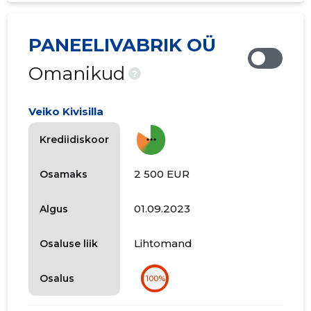
PANEELIVABRIK OÜ
Omanikud
?
Veiko Kivisilla
more_horiz
Krediidiskoor
2 500 EUR
Osamaks
01.09.2023
Algus
Lihtomand
Osaluse liik
Osalus
100%