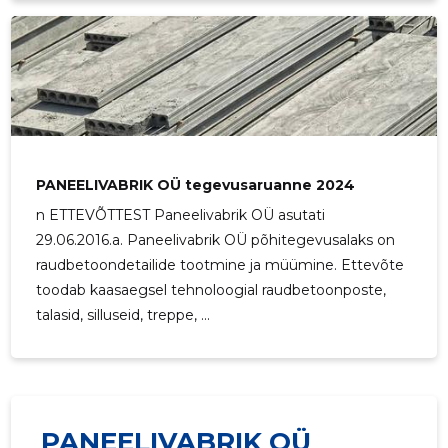
PANEELIVABRIK OÜ tegevusaruanne 2024
n ETTEVÕTTEST Paneelivabrik OÜ asutati
29.06.2016.a. Paneelivabrik OÜ põhitegevusalaks on
raudbetoondetailide tootmine ja müümine. Ettevõte
toodab kaasaegsel tehnoloogial raudbetoonposte,
talasid, silluseid, treppe, ...
PANEELIVABRIK OÜ