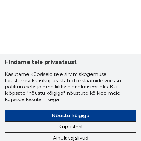
Hindame teie privaatsust
Kasutame küpsiseid teie sirvimiskogemuse
täiustamiseks, isikupärastatud reklaamide või sisu
pakkumiseks ja oma liikluse analüüsimiseks. Kui
klõpsate "nõustu kõigiga", nõustute kõikide meie
küpsiste kasutamisega.
Nõustu kõigiga
Küpsistest
Ainult vajalikud