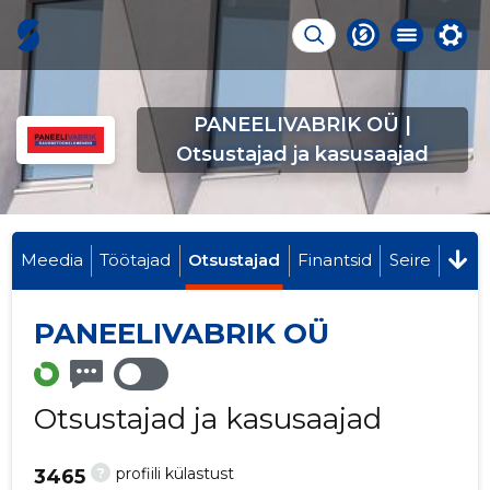
PANEELIVABRIK OÜ |
Otsustajad ja kasusaajad
Meedia
Töötajad
Otsustajad
Finantsid
Seire
PANEELIVABRIK OÜ
Otsustajad ja kasusaajad
?
profiili külastust
3465