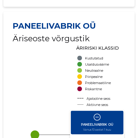
PANEELIVABRIK OÜ
Äriseoste võrgustik
ÄRIRISKI KLASSID
Kustutatud
Usaldusväärne
Neutraalne
Piiripealne
Problemaatiline
Riskantne
Ajalooline seos
Aktiivne seos
käibe suurus
võla suurus
Seoste laiendamine