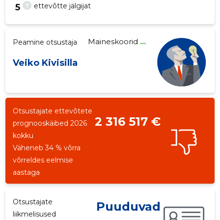
?
ettevõtte jälgijat
5
Maineskoorid
...
Peamine otsustaja
7
Veiko Kivisilla
Otsustajate ettevõtete
2 316 517 €
prognooskäibed 2026
kokku
Väheneb 34 % võrra
võrreldes eelmise
aastaga
Otsustajate
Puuduvad
liikmelisused