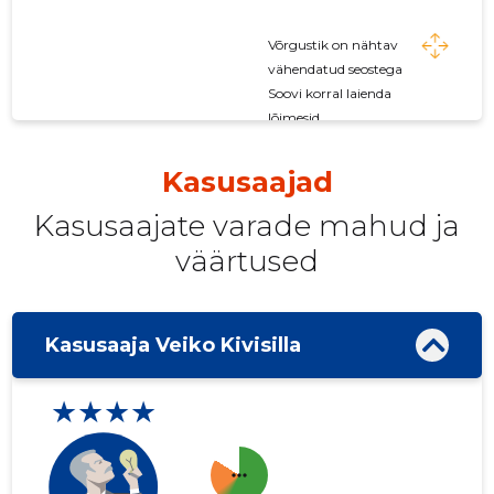
Võrgustik on nähtav
vähendatud seostega
Soovi korral laienda
lõimesid
Kasusaajad
Kasusaajate varade mahud ja
väärtused
Kasusaaja Veiko Kivisilla
★★★★
more_horiz