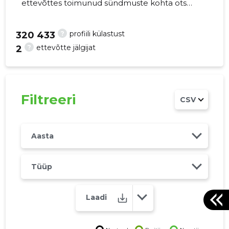
ettevõttes toimunud sündmuste kohta otse
oma mobiili, veebi või emailile. Õiged otsused
õigel ajal!
?
profiili külastust
320 433
?
ettevõtte jälgijat
2
44
Filtreeri
CSV
Aasta
Tüüp
Laadi