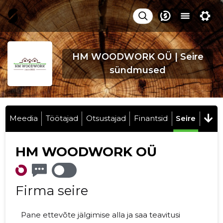
HM WOODWORK OÜ | Seire
sündmused
Meedia
Töötajad
Otsustajad
Finantsid
Seire
HM WOODWORK OÜ
Firma seire
Pane ettevõte jälgimise alla ja saa teavitusi