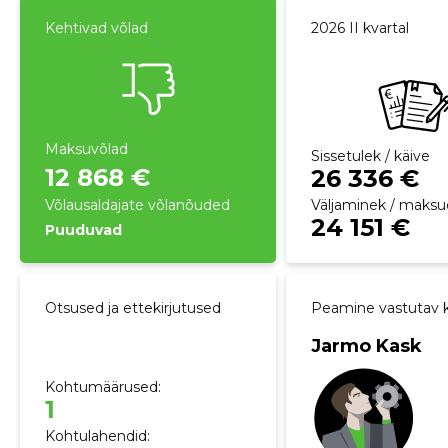
Kehtivad võlad
2026 II kvartal
Maksuvõlad
Sissetulek / käive
12 868 €
26 336 €
Võlausaldajate võlanõuded
Väljaminek / maksu
24 151 €
Puuduvad
Otsused ja ettekirjutused
Peamine vastutav k
Jarmo Kask
Kohtumäärused:
1
Kohtulahendid: