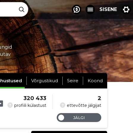
SISENE
ungid
tutav
hustused
Võrgustikud
Seire
Koond
320 433
2
?
?
profiili külastust
ettevõtte jälgijat
JÄLGI