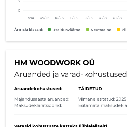
Äririski klassid:
Usaldusväärne
Neutraalne
Pi
HM WOODWORK OÜ
Aruanded ja varad-kohustused
Aruandekohustused:
TÄIDETUD
Majandusaasta aruanded:
Viimane esitatud: 2025
Maksudeklaratsioonid:
Esitamata maksudekla
Varasid kohustuste katteks (lühiajaliselt)