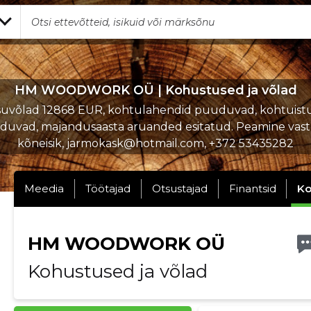
HM WOODWORK OÜ | Kohustused ja võlad
uvõlad 12868 EUR, kohtulahendid puuduvad, kohtuist
uvad, majandusaasta aruanded esitatud. Peamine vas
kõneisik, jarmokask@hotmail.com, +372 53435282
Meedia
Töötajad
Otsustajad
Finantsid
Ko
HM WOODWORK OÜ
Kohustused ja võlad