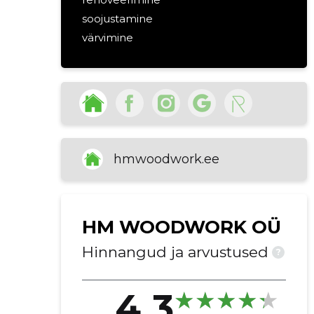
soojustamine
värvimine
palkamajade renoveerimine
viimistlustööd
ehituslahendused
üldehitus
vundamenditööd
fassaaditööd
hmwoodwork.ee
hoonete ehitustööd
HM WOODWORK OÜ
Hinnangud ja arvustused
?
4.3