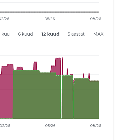
1 kuu
6 kuud
12 kuud
5 aastat
MAX