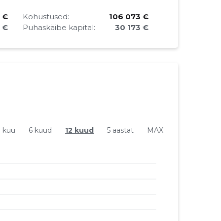
 €
Kohustused:
106 073 €
2 €
Puhaskäibe kapital:
30 173 €
1 kuu
6 kuud
12 kuud
5 aastat
MAX