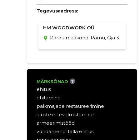
Tegevusaadress:
HM WOODWORK OÜ
Pärnu maakond, Pärnu, Oja 3
MÄRKSÕNAD
?
ehitus
ehitamine
palkmajade restaureerimine
aluste ettevalmistamine
armeerimistööd
vundamendi talla ehitus
renoveerimine