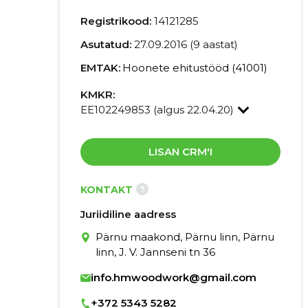
Registrikood:
14121285
Asutatud:
27.09.2016 (9 aastat)
EMTAK:
Hoonete ehitustööd (41001)
KMKR:
EE102249853 (algus 22.04.20)
LISAN CRM'I
?
KONTAKT
Juriidiline aadress
Pärnu maakond, Pärnu linn, Pärnu
linn, J. V. Jannseni tn 36
info.hmwoodwork@gmail.com
+372 5343 5282