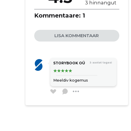
3 hinnangut
Kommentaare:
1
LISA KOMMENTAAR
STORYBOOK OÜ
3 aastat tagasi
Meeldiv kogemus