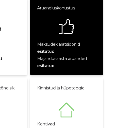
Aruandluskohustus
Maksudeklaratsioonid
esitatud
d
Majandusaasta aruanded
esitatud
õneisik
Kinnistud ja hüpoteegid
Kehtivad