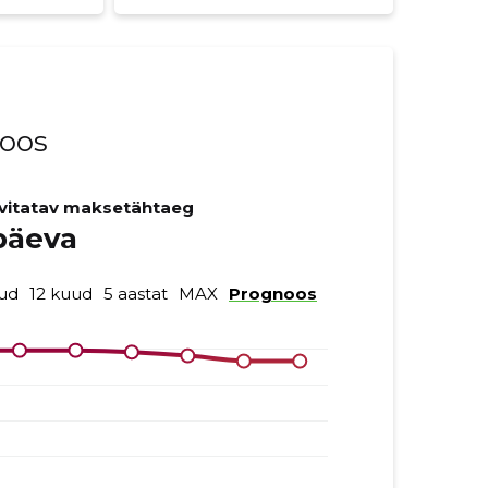
noos
vitatav maksetähtaeg
päeva
ud
12 kuud
5 aastat
MAX
Prognoos