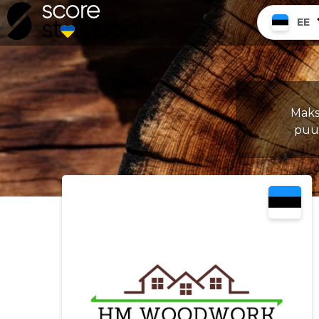
EE
Maks
puud