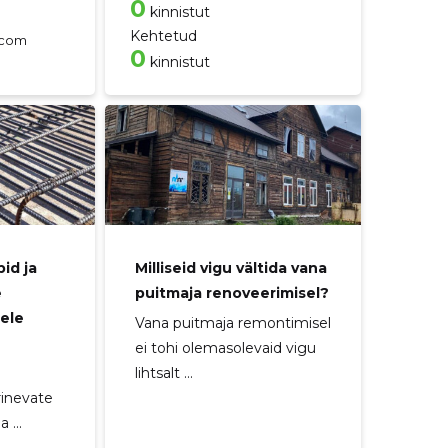
0
kinnistut
Kehtetud
.com
0
kinnistut
id ja
Milliseid vigu vältida vana
e
puitmaja renoveerimisel?
ele
Vana puitmaja remontimisel
ei tohi olemasolevaid vigu
lihtsalt ...
rinevate
 ...