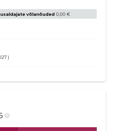
ausaldajate võlanõuded
0,00 €
027 )
6
?