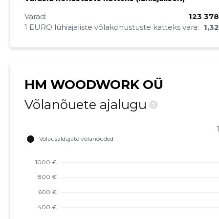
Varad:
123 378
1 EURO lühiajaliste võlakohustuste katteks vara:
1,3
HM WOODWORK OÜ
Võlanõuete ajalugu
?