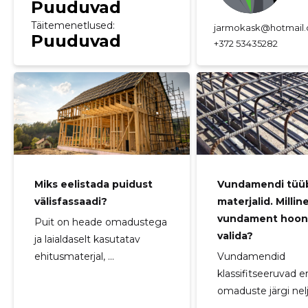
Puuduvad
Täitemenetlused:
jarmokask@hotmail
Puuduvad
+372 53435282
Miks eelistada puidust
Vundamendi tüüb
välisfassaadi?
materjalid. Millin
vundament hoon
Puit on heade omadustega
valida?
ja laialdaselt kasutatav
ehitusmaterjal, ...
Vundamendid
klassifitseeruvad e
omaduste järgi nelja