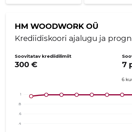
HM WOODWORK OÜ
Krediidiskoori ajalugu ja prog
Soovitatav krediidilimiit
Soo
300 €
7 
6 ku