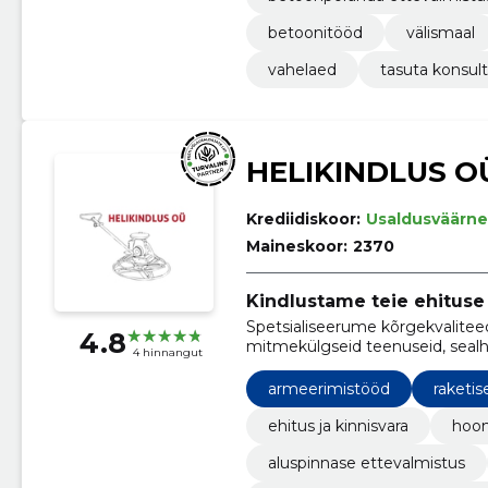
betoonitööd
välismaal
vahelaed
tasuta konsul
HELIKINDLUS O
Krediidiskoor:
Usaldusväärne
Maineskoor:
2370
Kindlustame teie ehituse 
Spetsialiseerume kõrgekvalitee
4.8
mitmekülgseid teenuseid, seal
4 hinnangut
rajamist, betoontreppide paigald
armeerimistööd
raketi
ehitus ja kinnisvara
hoon
aluspinnase ettevalmistus