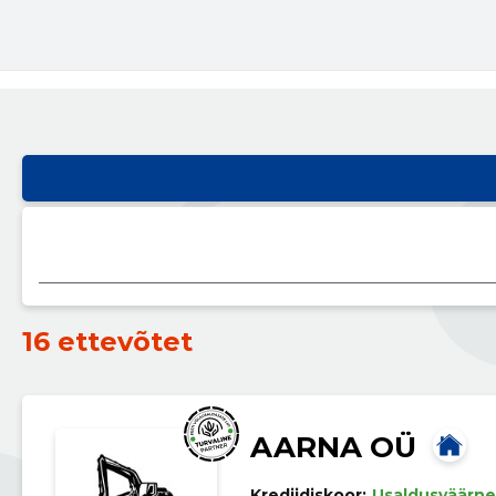
16 ettevõtet
AARNA OÜ
Krediidiskoor:
Usaldusväärne