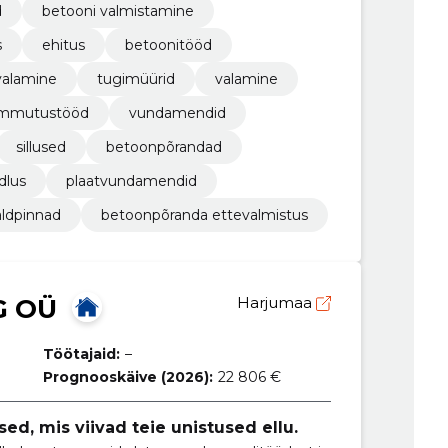
d
betooni valmistamine
s
ehitus
betoonitööd
valamine
tugimüürid
valamine
ammutustööd
vundamendid
sillused
betoonpõrandad
dlus
plaatvundamendid
aldpinnad
betoonpõranda ettevalmistus
G OÜ
Harjumaa
Töötajaid:
–
Prognooskäive (2026):
22 806 €
ed, mis viivad teie unistused ellu.