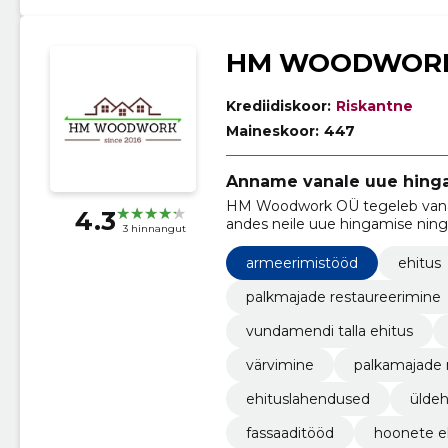
HM WOODWOR
Krediidiskoor:
Riskantne
Maineskoor:
447
Anname vanale uue hing
HM Woodwork OÜ tegeleb vanad
4.3
andes neile uue hingamise nin
3 hinnangut
ehitusprojektide lahendamisel.
armeerimistööd
ehitus
palkmajade restaureerimine
vundamendi talla ehitus
värvimine
palkamajade 
ehituslahendused
üldeh
fassaaditööd
hoonete e