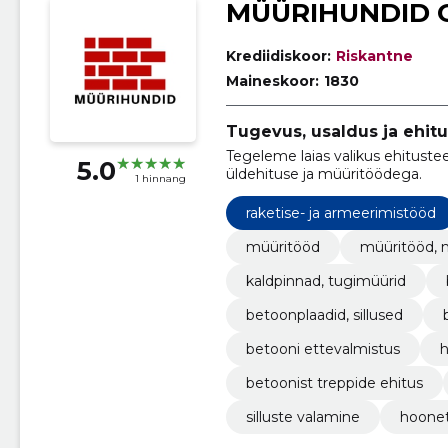
MÜÜRIHUNDID 
Krediidiskoor:
Riskantne
Maineskoor:
1830
Tugevus, usaldus ja ehitu
Tegeleme laias valikus ehitust
5.0
üldehituse ja müüritöödega.
1 hinnang
raketise- ja armeerimistööd
müüritööd
müüritööd, 
kaldpinnad, tugimüürid
betoonplaadid, sillused
betooni ettevalmistus
h
betoonist treppide ehitus
silluste valamine
hoonet