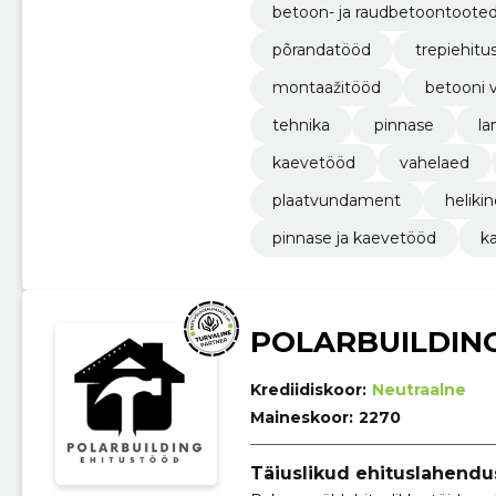
betoon- ja raudbetoontoote
põrandatööd
trepiehitu
montaažitööd
betooni 
tehnika
pinnase
l
kaevetööd
vahelaed
plaatvundament
helikin
pinnase ja kaevetööd
k
POLARBUILDIN
Krediidiskoor:
Neutraalne
Maineskoor:
2270
Täiuslikud ehituslahendus