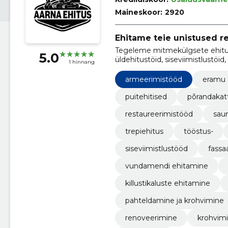
Maineskoor:
2920
Ehitame teie unistused r
Tegeleme mitmekülgsete ehitu
5.0
üldehitustöid, siseviimistlustöid
1 hinnang
santehnilisi töid, elektritöid nin
armeerimistööd
eramu 
puitehitised
põrandakat
restaureerimistööd
sau
trepiehitus
tööstus-
siseviimistlustööd
fassa
vundamendi ehitamine
killustikaluste ehitamine
pahteldamine ja krohvimine
renoveerimine
krohvim