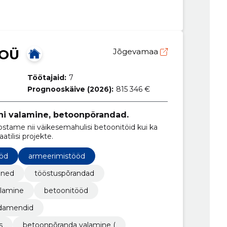
 OÜ
Jõgevamaa
Töötajaid:
7
Prognooskäive (2026):
815 346 €
ni valamine, betoonpõrandad.
teostame nii väikesemahulisi betoonitöid kui ka
tilisi projekte.
ööd
armeerimistööd
oned
tööstuspõrandad
alamine
betoonitööd
damendid
s
betoonpõranda valamine (