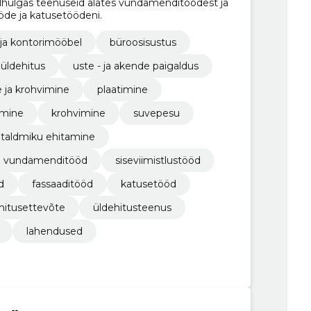
alhulgas teenuseid alates vundamenditöödest ja
ööde ja katusetöödeni.
 ja kontorimööbel
büroosisustus
üldehitus
uste - ja akende paigaldus
 ja krohvimine
plaatimine
imine
krohvimine
suvepesu
taldmiku ehitamine
vundamenditööd
siseviimistlustööd
d
fassaaditööd
katusetööd
hitusettevõte
üldehitusteenus
lahendused