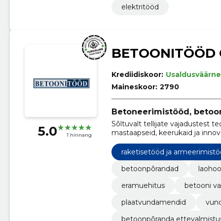
elektritööd
BETOONITÖÖD
Krediidiskoor:
Usaldusväärne
Maineskoor:
2790
Betoneerimistööd, betoo
Sõltuvalt tellijate vajadustest 
5.0
mastaapseid, keerukaid ja innovaa
1 hinnang
raketisetööd ja armeerimist
betoonpõrandad
laoho
eramuehitus
betooni v
plaatvundamendid
vun
betoonpõranda ettevalmistu