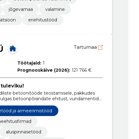
jõgevamaa
valamine
tatsioon
eriehitustööd
Ü
Tartumaa
Töötajaid:
1
Prognooskäive (2026):
121 766 €
tuleviku!
diliste betoonitööde teostamisele, pakkudes
hulgas betoonpõrandate ehitust, vundamentide
ust ning pinnase- ja kaevetöid.
setööd ja armeerimistööd
eehitusfirmad
aluspinnasetööd