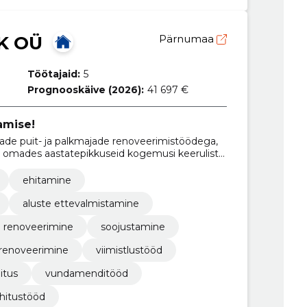
K OÜ
Pärnumaa
Töötajaid:
5
Prognooskäive (2026):
41 697 €
amise!
e puit- ja palkmajade renoveerimistöödega,
g omades aastatepikkuseid kogemusi keeruliste
ehitamine
aluste ettevalmistamine
renoveerimine
soojustamine
renoveerimine
viimistlustööd
itus
vundamenditööd
hitustööd