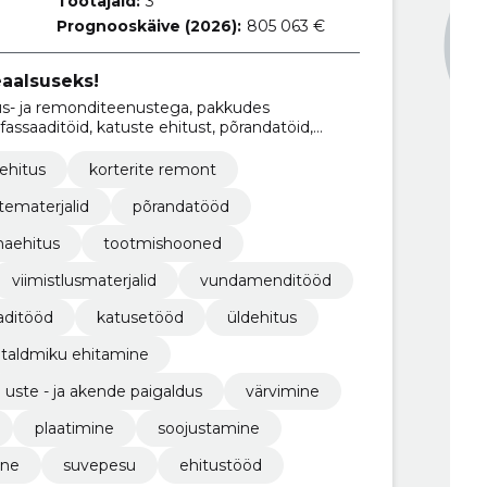
Töötajaid:
3
Prognooskäive (2026):
805 063 €
eaalsuseks!
s- ja remonditeenustega, pakkudes
, fassaaditöid, katuste ehitust, põrandatöid,
g renoveerimist.
ehitus
korterite remont
tematerjalid
põrandatööd
naehitus
tootmishooned
viimistlusmaterjalid
vundamenditööd
aditööd
katusetööd
üldehitus
taldmiku ehitamine
uste - ja akende paigaldus
värvimine
plaatimine
soojustamine
ine
suvepesu
ehitustööd