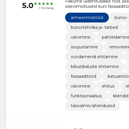
Pakume üldehituslikke töid, se
5.0
siseviimistlusest kuni fassaadit
1 hinnang
armeerimistööd
büroo-
bürootehnika ja -tarbed
värvimine
pahteldamine
soojustamine
renoveer
vundamendi ehitamine
killustikaluste ehitamine
fassaaditööd
katusetöö
värvimine
ehitus
e
funktsionaalsus
kliendid
täisvalmis lahendused