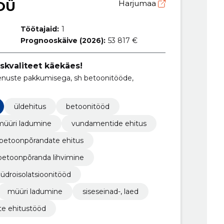
OÜ
Harjumaa
Töötajaid:
1
Prognooskäive (2026):
53 817 €
skvaliteet käekäes!
eenuste pakkumisega, sh betoonitööde,
üldehitus
betoonitööd
müüri ladumine
vundamentide ehitus
betoonpõrandate ehitus
betoonpõranda lihvimine
üdroisolatsioonitööd
müüri ladumine
siseseinad-, laed
e ehitustööd