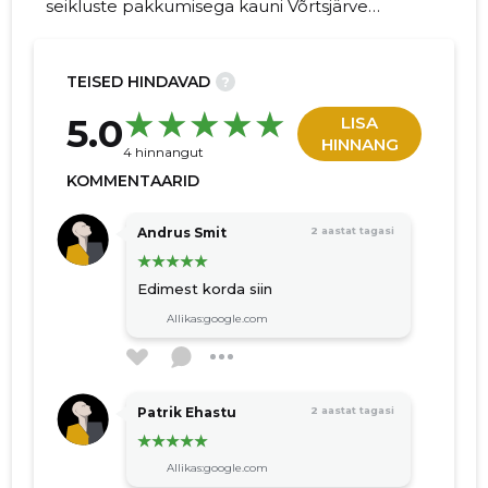
seikluste pakkumisega kauni Võrtsjärve
ääres.
TEISED HINDAVAD
?
21
5.0
LISA
HINNANG
4 hinnangut
KOMMENTAARID
Andrus Smit
2 aastat tagasi
Edimest korda siin
Allikas:google.com
Patrik Ehastu
2 aastat tagasi
Allikas:google.com