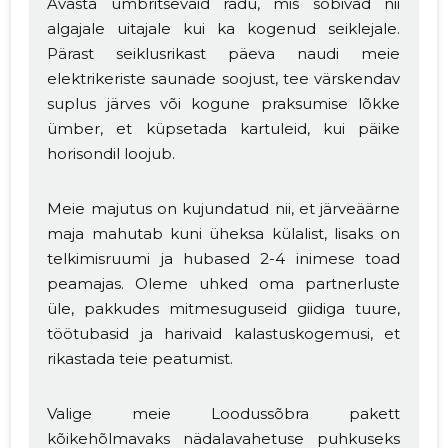
Avasta ümbritsevaid radu, mis sobivad nii
algajale uitajale kui ka kogenud seiklejale.
Pärast seiklusrikast päeva naudi meie
elektrikeriste saunade soojust, tee värskendav
suplus järves või kogune praksumise lõkke
ümber, et küpsetada kartuleid, kui päike
horisondil loojub.
Meie majutus on kujundatud nii, et järveäärne
maja mahutab kuni üheksa külalist, lisaks on
telkimisruumi ja hubased 2-4 inimese toad
peamajas. Oleme uhked oma partnerluste
üle, pakkudes mitmesuguseid giidiga tuure,
töötubasid ja harivaid kalastuskogemusi, et
rikastada teie peatumist.
Valige meie Loodussõbra pakett
kõikehõlmavaks nädalavahetuse puhkuseks