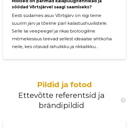
Millised on parimad kalapüügitehnikad ja
söödad Võrtsjärvel saagi saamiseks?
Eesti südames asuv Võrtsjärv on riigi teine
suurim järv ja tõeline pärl kalastushuvilistele.
Selle lai veepeegel ja rikas bioloogiline
mitmekesisus teevad sellest ideaalse sihtkoha
neile, kes otsivad rahulikku ja rikkalikku
kalapüügikogemust. Kalapüük on olnud
kohaliku kultuuri ja majanduse lahutamatu osa
sajandeid, traditsioonilisi meetodeid on põlvest
põlve edasi antud. Tänapäeval meelitab
Pildid ja fotod
Võrtsjärv endiselt neid, kes hindavad järve
ajaloolist tähtsust ja selle rolli kohalike
Ettevõtte referentsid ja
?
kogukondade toetamisel. Kalapüük Võrtsjärvel
brändipildid
Järves leidub mitmesuguseid kalaliike,
sealhulgas haug, ahven,