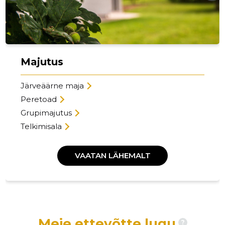
Majutus
Järveäärne maja
Peretoad
Grupimajutus
Telkimisala
VAATAN LÄHEMALT
Meie ettevõtte lugu
?