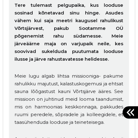
Tere tulemast pelgupaika, kus looduse
sosinad kõnetavad sinu hinge. Asudes
vähem kui saja meetri kaugusel rahulikust
Võrtsjärvest, pakub Sootamme OÜ
põgenemist rahu südamesse. Meie
järveäärne maja on varjupaik neile, kes
soovivad sukelduda puutumata looduse
ilusse ja järve rahustavatesse helidesse.
Meie lugu algab lihtsa missiooniga- pakume
rahulikku majutust, kalastuskogemusi ja ehtsat
sauna lõõgastust kauni Võrtsjärve ääres. See
missioon on juhtinud meid looma taandumist,
mis on harmoonias keskkonnaga, pakkudes
ruumi peredele, sõpradele ja kolleegidele, et
taasühenduda looduse ja teineteisega.