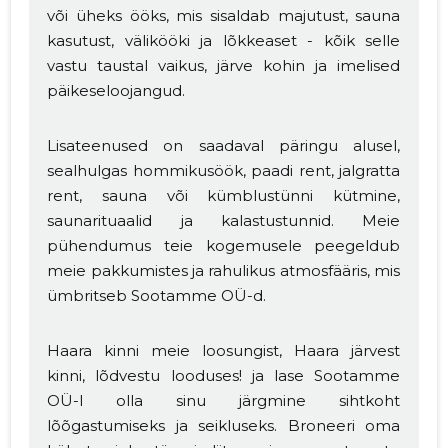
või üheks ööks, mis sisaldab majutust, sauna
kasutust, välikööki ja lõkkeaset - kõik selle
vastu taustal vaikus, järve kohin ja imelised
päikeseloojangud.
Lisateenused on saadaval päringu alusel,
sealhulgas hommikusöök, paadi rent, jalgratta
rent, sauna või kümblustünni kütmine,
saunarituaalid ja kalastustunnid. Meie
pühendumus teie kogemusele peegeldub
meie pakkumistes ja rahulikus atmosfääris, mis
ümbritseb Sootamme OÜ-d.
Haara kinni meie loosungist, Haara järvest
kinni, lõdvestu looduses! ja lase Sootamme
OÜ-l olla sinu järgmine sihtkoht
lõõgastumiseks ja seikluseks. Broneeri oma