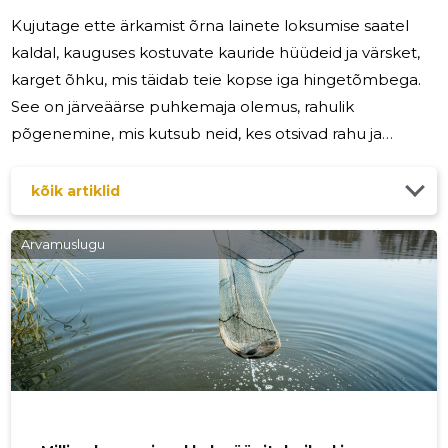
Kujutage ette ärkamist õrna lainete loksumise saatel
kaldal, kauguses kostuvate kauride hüüdeid ja värsket,
karget õhku, mis täidab teie kopse iga hingetõmbega.
See on järveäärse puhkemaja olemus, rahulik
põgenemine, mis kutsub neid, kes otsivad rahu ja
naasmist looduse juurde. Võrdlematu rahu ja vaikus
Linnainimestele võib pidev linnamelu olla ülekohtune.
kõik artiklid
Järveäärne maja pakub rahulikku pelgupaika, kus ainus
helitaust on looduse sümfoonia. Liikluse, sireenide ja
Arvamuslugu
igapäevase rutiini puudumine võimaldab teil lõõgastuda
ja taastuda rahulikus keskkonnas. Vee, metsade ja
metsloomade ümbritsetud