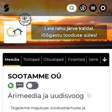
Leia rahu järve kaldal,
lõõgastu looduse süles!
Meedia
Töötajad
Otsustajad
Finantsid
Seire
SOOTAMME OÜ
Ärimeedia ja uudisvoog
?
Tegeleme majutuse, looduselamuste ja