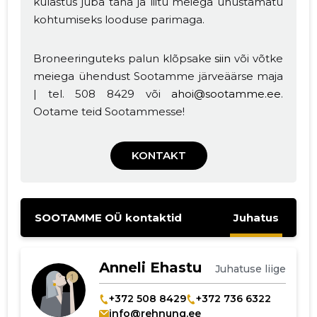
külastus juba täna ja liitu meiega unustamatu
kohtumiseks looduse parimaga.
Broneeringuteks palun klõpsake
siin
või võtke
meiega ühendust Sootamme järveäärse maja
| tel. 508 8429 või
ahoi@sootamme.ee
.
Ootame teid Sootammesse!
Muuda pildi
KONTAKT
kirjeldust
SOOTAMME OÜ kontaktid
Juhatus
Anneli Ehastu
Juhatuse liige
+372 508 8429
+372 736 6322
info@rehnung.ee