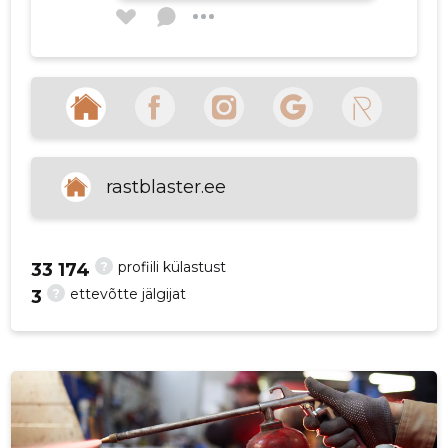
tairo koiv
4 aastat tagasi
Allikas:google.com
rastblaster.ee
VAATA ROHKEM
?
profiili külastust
33 174
?
ettevõtte jälgijat
3