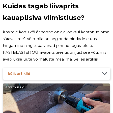
Kuidas tagab liivaprits
kauapüsiva viimistluse?
Kas teie kodu või ärihoone on aja jooksul kaotanud oma
särava ilme? Võib-olla on aeg anda pindadele uus
hingamine ning tuua vanad pinnad tagasi elule.
RASTBLASTER OÜ liivapritsiteenus on just see võti, mis
avab ukse uute võimaluste maailma. Selles artiklis
sukeldume sügavamale liivapritsi võlumaailma ja
avastame, kuidas see võimas tehnika suudab vanadele
kõik artiklid
pindadele anda täiesti uue välimuse ja tekstuuri.
Liivapritsiga töötlemine on tõhus viis vabaneda vanast
Arvamuslugu
värvist, roostest ning muudest pindade defektidest.
Tavalised puhastusmeetodid võivad jääda puudulikuks,
kuid liivapritsi abil saame