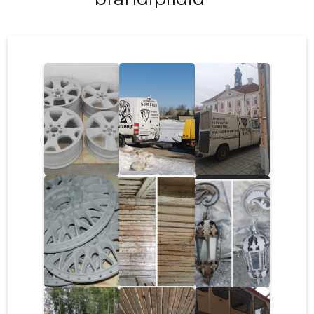
puurpeasid, et lõigata läbi erinevaid materjale.
Teemantide ülitugevad omadused võimaldavad