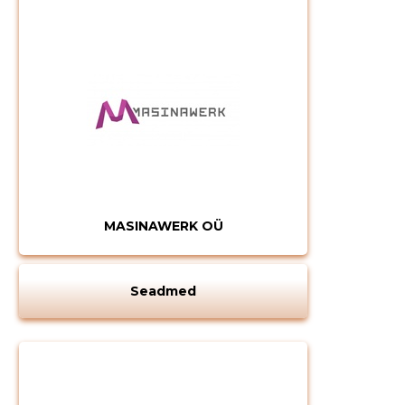
MASINAWERK OÜ
Seadmed
Muuda pildi
kirjeldust