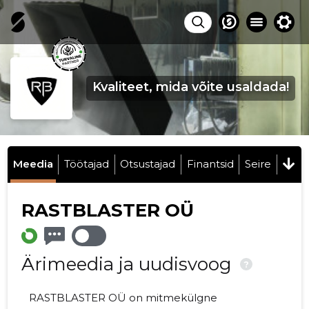
Kvaliteet, mida võite usaldada!
Meedia
Töötajad
Otsustajad
Finantsid
Seire
RASTBLASTER OÜ
Ärimeedia ja uudisvoog
?
RASTBLASTER OÜ on mitmekülgne