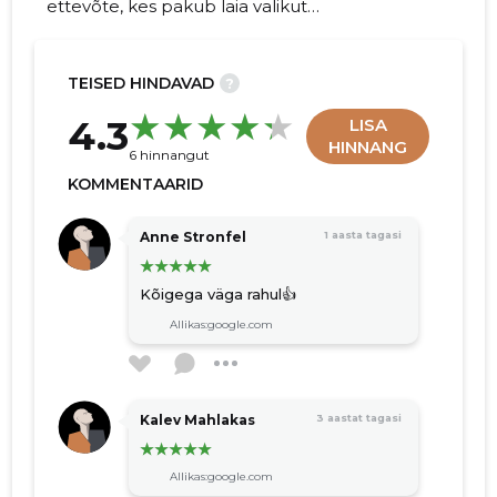
ettevõte, kes pakub laia valikut
professionaalseid puhastus- ja
renoveerimisteenuseid, sealhulgas alates
aiamajade soodapritsitöödest ja
TEISED HINDAVAD
?
alumiiniumvelgede puhastusest kuni
22
4.3
LISA
autokere ja fassaadide puhastuseni.
HINNANG
6 hinnangut
KOMMENTAARID
Anne Stronfel
1 aasta tagasi
Kõigega väga rahul👍
Allikas:google.com
Kalev Mahlakas
3 aastat tagasi
Allikas:google.com