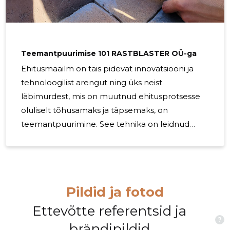
Teemantpuurimise 101 RASTBLASTER OÜ-ga
Ehitusmaailm on täis pidevat innovatsiooni ja
tehnoloogilist arengut ning üks neist
läbimurdest, mis on muutnud ehitusprotsesse
oluliselt tõhusamaks ja täpsemaks, on
teemantpuurimine. See tehnika on leidnud
laialdast kasutust mitmesugustes
ehitusprojektides, olles hädavajalik erinevate
materjalide töötlemisel. Selles artiklis avastame
teemantpuurimise eelised, rakendused ja selle
Pildid ja fotod
mõju ehitustööstusele. Teemantpuurimine on
arenenud puurimismeetod, mis kasutab
Ettevõtte referentsid ja
?
teemantelementidega varustatud spetsiaalseid
brändipildid