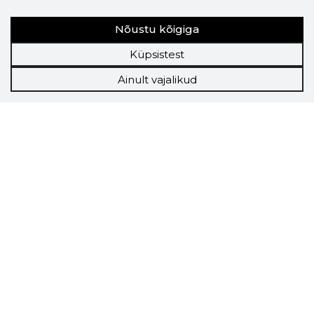
Nõustu kõigiga
Küpsistest
Ainult vajalikud
Storybook
Chrome laiendus