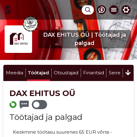
DAX EHITUS OÜ | Töötajad ja
palgad
Meedia
Töötajad
Otsustajad
Finantsid
Seire
DAX EHITUS OÜ
Töötajad ja palgad
Keskmine töötasu suurenes 65 EUR võrra -