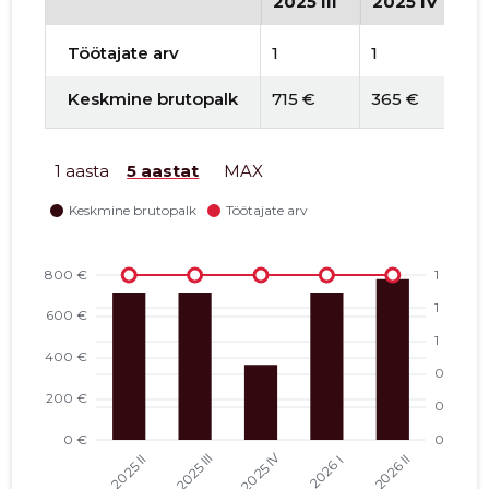
2025 III
2025 IV
2
Töötajate arv
1
1
1
Keskmine brutopalk
715 €
365 €
7
1 aasta
5 aastat
MAX