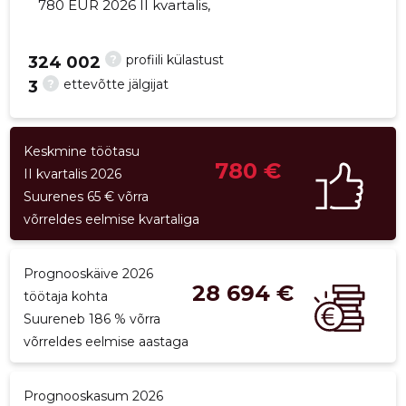
780 EUR 2026 II kvartalis,
?
profiili külastust
324 002
?
ettevõtte jälgijat
3
22
Keskmine töötasu
780 €
II kvartalis 2026
Suurenes 65 € võrra
võrreldes eelmise kvartaliga
Prognooskäive 2026
28 694 €
töötaja kohta
Suureneb 186 % võrra
võrreldes eelmise aastaga
Prognooskasum 2026