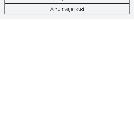
Ainult vajalikud
Storybook
Chrome laiendus
Storybooki laiendus ütleb Sulle, mis firma
veebilehel Sa parajasti viibid ja kui usaldusväärne
see firma täna on.
LAADI LAIENDUS ALLA