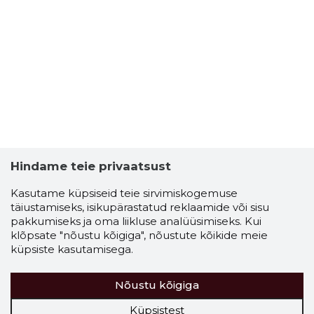
Hindame teie privaatsust
Kasutame küpsiseid teie sirvimiskogemuse
täiustamiseks, isikupärastatud reklaamide või sisu
pakkumiseks ja oma liikluse analüüsimiseks. Kui
klõpsate "nõustu kõigiga", nõustute kõikide meie
küpsiste kasutamisega.
Nõustu kõigiga
Küpsistest