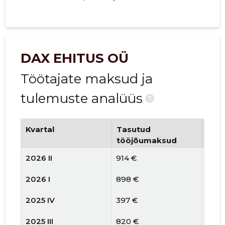
DAX EHITUS OÜ
Töötajate maksud ja
tulemuste analüüs
?
Kvartal
Tasutud
Tööt
tööjõumaksud
arv
2026 II
914 €
1
2026 I
898 €
1
2025 IV
397 €
1
2025 III
820 €
1