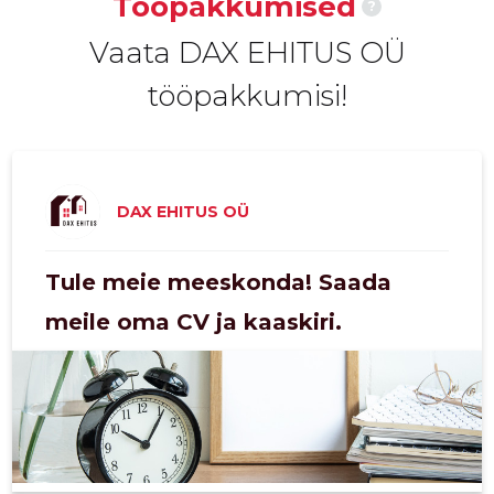
Tööpakkumised
?
2020 I
414 €
1
Vaata DAX EHITUS OÜ
2019 IV
-
-
tööpakkumisi!
2019 III
-
-
2019 II
-
-
2019 I
320 €
1
DAX EHITUS OÜ
2018 IV
465 €
1
Tule meie meeskonda! Saada
2018 III
465 €
1
meile oma CV ja kaaskiri.
2018 II
-
1