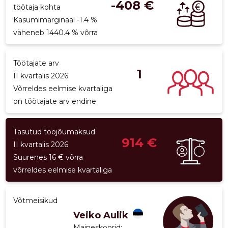
-408 €
töötaja kohta
p
Kasumimarginaal -1.4 %
väheneb 1440.4 % võrra
Töötajate arv
1
II kvartalis 2026
Võrreldes eelmise kvartaliga
on töötajate arv endine
Tasutud tööjõumaksud
914 €
II kvartalis 2026
Suurenes 16 € võrra
võrreldes eelmise kvartaliga
Võtmeisikud
Veiko Aulik
Maineskoorid:
...