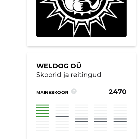
WELDOG OÜ
Skoorid ja reitingud
2470
?
MAINESKOOR
Saaja e-mail
Sinu kommen