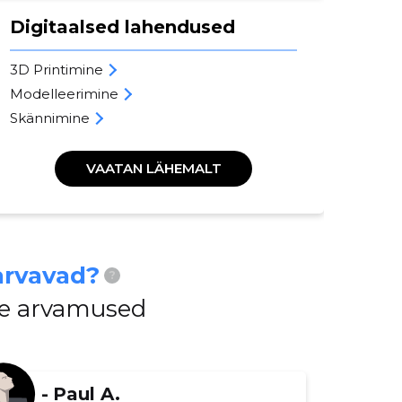
Digitaalsed lahendused
Te
3D Printimine
Vär
Modelleerimine
Moo
Skännimine
Lis
VAATAN LÄHEMALT
arvavad?
?
ide arvamused
-
Paul A.