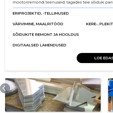
mootoriremondi teenuseid, tagades teie sõiduki pari
ERIPROJEKTID, -TELLIMUSED
VÄRVIMINE, MAALRITÖÖD
KERE-, PLEK
SÕIDUKITE REMONT JA HOOLDUS
DIGITAALSED LAHENDUSED
LOE EDAS
WELDOG.EE