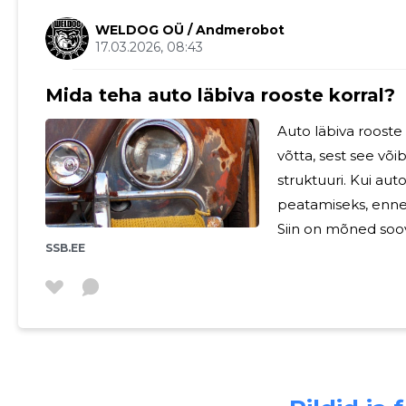
WELDOG OÜ
/ Andmerobot
17.03.2026, 08:43
Mida teha auto läbiva rooste korral?
Auto läbiva rooste
võtta, sest see või
struktuuri. Kui aut
peatamiseks, enne
Siin on mõned soovi
SSB.EE
probleeme läbiva roosteg
hoolikalt Esimene samm auto läbiva rooste probleemi
lahendamiseks on 
kõik mustus, rooste
tööd. Kasutage sel
auto tootja.