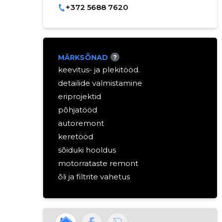
+372 5688 7620
MÄRKSÕNAD
?
keevitus- ja plekitööd.
detailide valmistamine
eriprojektid
põhjatööd
autoremont
keretööd
sõiduki hooldus
motorrataste remont
õli ja filtrite vahetus
mootoriremont
summuti vahetus
rehvi- ja veljetööd