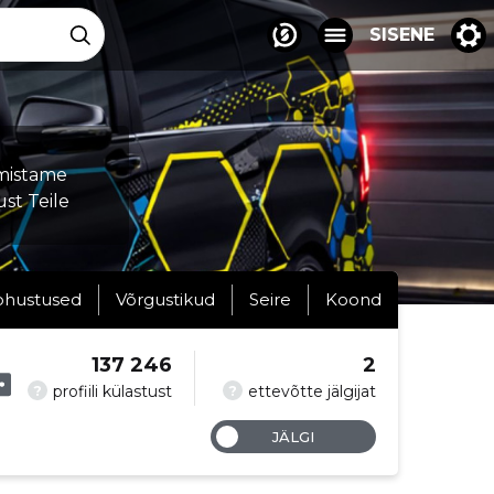
SISENE
lmistame
st Teile
ohustused
Võrgustikud
Seire
Koond
137 246
2
?
?
profiili külastust
ettevõtte jälgijat
JÄLGI