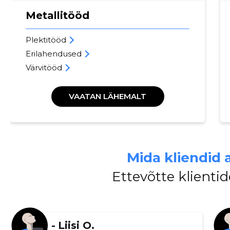
Metallitööd
Plektitööd
Erilahendused
Värvitööd
VAATAN LÄHEMALT
Mida kliendid 
Ettevõtte klient
-
Liisi O.