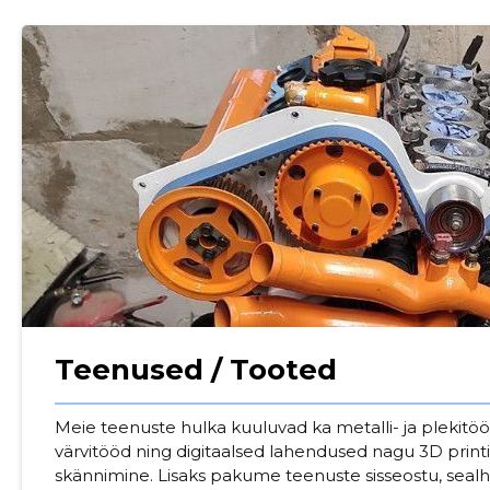
Teenused / Tooted
Sinu nimi
Meie teenuste hulka kuuluvad ka metalli- ja plekitöö
taar
värvitööd ning digitaalsed lahendused nagu 3D print
skännimine. Lisaks pakume teenuste sisseostu, sealh