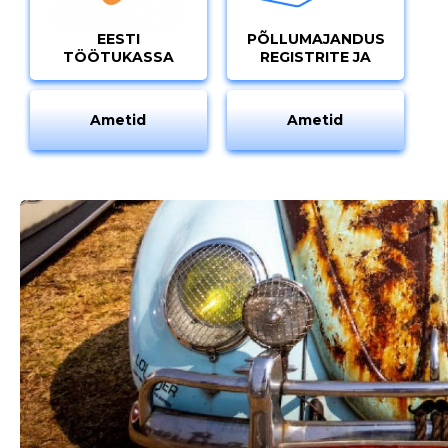
EESTI
PÕLLUMAJANDUSE
TÖÖTUKASSA
REGISTRITE JA
INFORMATSIOONI
AMET
MUUDA
Ametid
Ametid