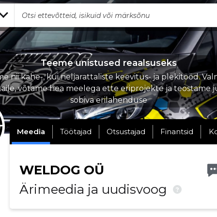
Teeme unistused reaalsuseks
e nii kahe-, kui neljarattaliste keevitus- ja plekitööd. Va
aile, võtame hea meelega ette eriprojekte ja teostame ju
sobiva erilahenduse
Meedia
Töötajad
Otsustajad
Finantsid
K
WELDOG OÜ
Ärimeedia ja uudisvoog
?