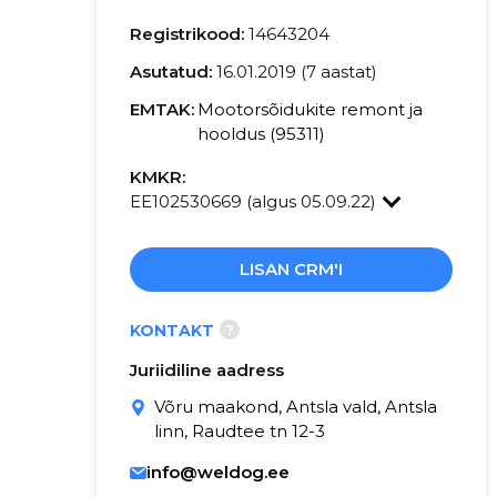
Registrikood:
14643204
Asutatud:
16.01.2019 (7 aastat)
EMTAK:
Mootorsõidukite remont ja
hooldus (95311)
KMKR:
EE102530669 (algus 05.09.22)
LISAN CRM'I
?
KONTAKT
Juriidiline aadress
Võru maakond, Antsla vald, Antsla
linn, Raudtee tn 12-3
info@weldog.ee