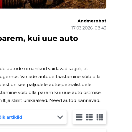
Andmerobot
17.03.2026, 08:43
parem, kui uue auto
ade autode omanikud väidavad sageli, et
ogemus. Vanade autode taastamine võib olla
lest on see paljudele autospetsialistidele
stamine võib olla parem kui uue auto ostmise.
 värvilahendused ja disainidetailid on
ik artiklid