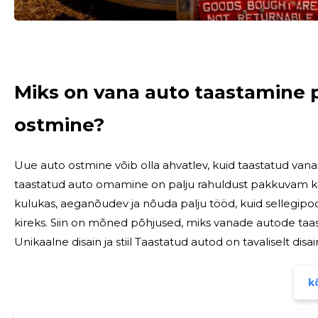
Miks on vana auto taastamine 
ostmine?
Uue auto ostmine võib olla ahvatlev, kuid taastatud van
taastatud auto omamine on palju rahuldust pakkuvam k
kulukas, aeganõudev ja nõuda palju tööd, kuid sellegipoo
kireks. Siin on mõned põhjused, miks vanade autode taa
Unikaalne disain ja stiil Taastatud autod on tavaliselt disainilt ja stiililt unikaalsed. Need autod kannavad
sageli endas ajalugu ning nende klassikalised kujundused,
kõ