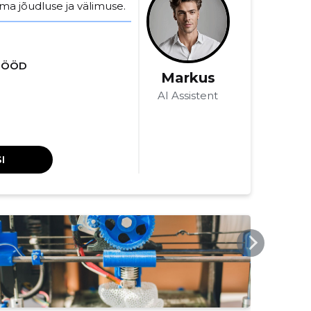
ma jõudluse ja välimuse.
ITÖÖD
Markus
AI Assistent
I
WELDOG.EE
WEL