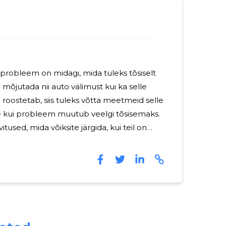
 probleem on midagi, mida tuleks tõsiselt
b mõjutada nii auto välimust kui ka selle
o roostetab, siis tuleks võtta meetmeid selle
 kui probleem muutub veelgi tõsisemaks.
tused, mida võiksite järgida, kui teil on
a oma autos: Puhastage auto
auto põhjalik puhastamine. Eemaldage
 ja mustus, mis võivad takistada edasist
leks puhastusvahendit, mida soovitab teie