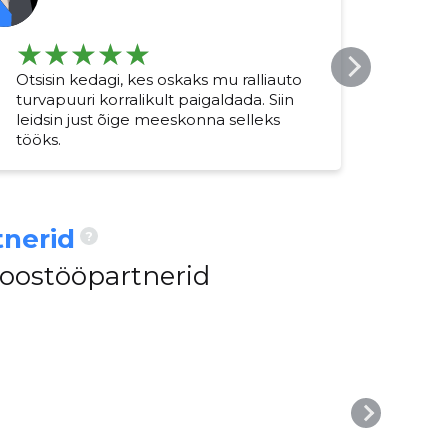
Otsisin kedagi, kes oskaks mu ralliauto
Tänu
turvapuuri korralikult paigaldada. Siin
vana
leidsin just õige meeskonna selleks
töö 
tööks.
nerid
?
koostööpartnerid