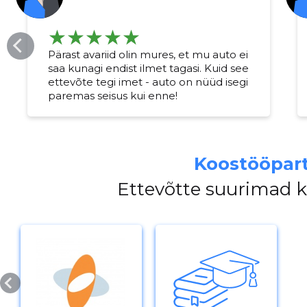
Pärast avariid olin mures, et mu auto ei
saa kunagi endist ilmet tagasi. Kuid see
ettevõte tegi imet - auto on nüüd isegi
paremas seisus kui enne!
Koostööpart
Ettevõtte suurimad 
Muuda pildi kirjeldust