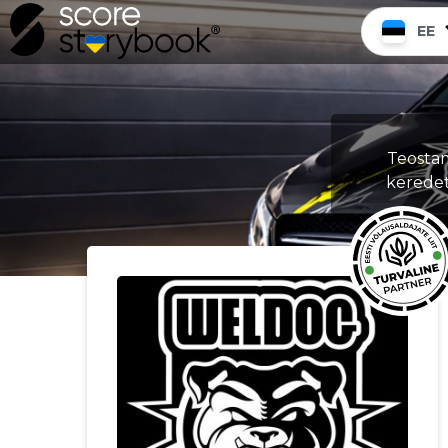
EE
Teostam
keredet