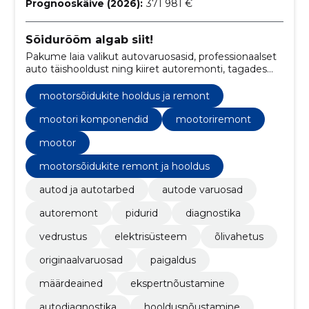
Prognooskäive (2026):
371 981 €
Sõidurõõm algab siit!
Pakume laia valikut autovaruosasid, professionaalset
auto täishooldust ning kiiret autoremonti, tagades
sõidukite sujuva toimimise ja pikaealisuse.
mootorsõidukite hooldus ja remont
mootori komponendid
mootoriremont
mootor
mootorsõidukite remont ja hooldus
autod ja autotarbed
autode varuosad
autoremont
pidurid
diagnostika
vedrustus
elektrisüsteem
õlivahetus
originaalvaruosad
paigaldus
määrdeained
ekspertnõustamine
autodiagnostika
hooldusnõustamine