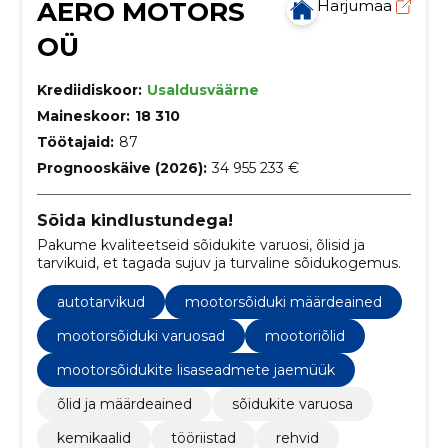
AERO MOTORS
Harjumaa
OÜ
Krediidiskoor:
Usaldusväärne
Maineskoor:
18 310
Töötajaid:
87
Prognooskäive (2026):
34 955 233 €
Sõida kindlustundega!
Pakume kvaliteetseid sõidukite varuosi, õlisid ja
tarvikuid, et tagada sujuv ja turvaline sõidukogemus.
autotarvikud
mootorsõiduki määrdeained
mootorsõiduki varuosad
mootoriõlid
mootorsõidukite lisaseadmete jaemüük
õlid ja määrdeained
sõidukite varuosa
kemikaalid
tööriistad
rehvid