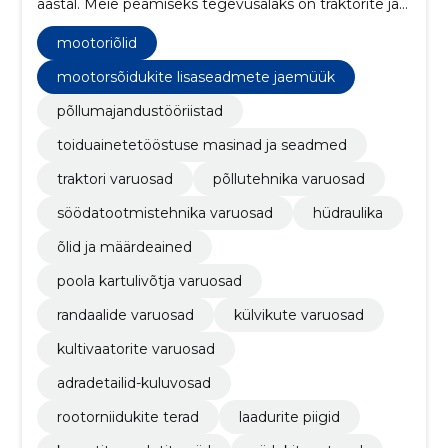
aastal. Meie peamiseks tegevusalaks on traktorite ja
põllumajandusmasinate varuosade müük.
mootoriõlid
mootorsõidukite lisaseadmete jaemüük
põllumajandustööriistad
toiduainetetööstuse masinad ja seadmed
traktori varuosad
põllutehnika varuosad
söödatootmistehnika varuosad
hüdraulika
õlid ja määrdeained
poola kartulivõtja varuosad
randaalide varuosad
külvikute varuosad
kultivaatorite varuosad
adradetailid-kuluvosad
rootorniidukite terad
laadurite piigid