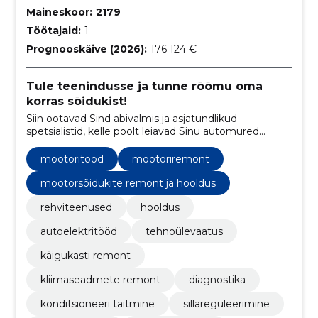
Maineskoor:
2179
Töötajaid:
1
Prognooskäive (2026):
176 124 €
Tule teenindusse ja tunne rõõmu oma
korras sõidukist!
Siin ootavad Sind abivalmis ja asjatundlikud
spetsialistid, kelle poolt leiavad Sinu automured
lahenduse. Oleme kindlad, et suudame leida mure
põhjuse ja anname endast parima, et jõuda Sind
mootoritööd
mootoriremont
rahuldava lahenduseni.
mootorsõidukite remont ja hooldus
rehviteenused
hooldus
autoelektritööd
tehnoülevaatus
käigukasti remont
kliimaseadmete remont
diagnostika
konditsioneeri täitmine
sillareguleerimine