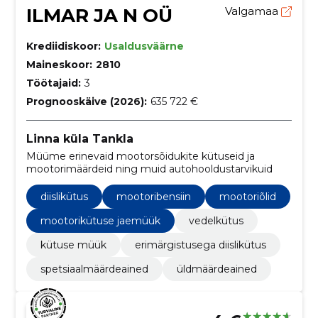
ILMAR JA N OÜ
Valgamaa
Krediidiskoor:
Usaldusväärne
Maineskoor:
2810
Töötajaid:
3
Prognooskäive (2026):
635 722 €
Linna küla Tankla
Müüme erinevaid mootorsõidukite kütuseid ja
mootorimäärdeid ning muid autohooldustarvikuid
diislikütus
mootoribensiin
mootoriõlid
mootorikütuse jaemüük
vedelkütus
kütuse müük
erimärgistusega diislikütus
spetsiaalmäärdeained
üldmäärdeained