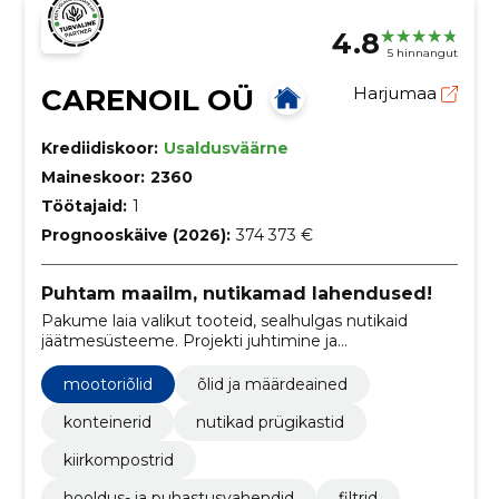
4.8
5 hinnangut
CARENOIL OÜ
Harjumaa
Krediidiskoor:
Usaldusväärne
Maineskoor:
2360
Töötajaid:
1
Prognooskäive (2026):
374 373 €
Puhtam maailm, nutikamad lahendused!
Pakume laia valikut tooteid, sealhulgas nutikaid
jäätmesüsteeme. Projekti juhtimine ja
merendusalased konsultatsioonid.
mootoriõlid
õlid ja määrdeained
konteinerid
nutikad prügikastid
kiirkompostrid
hooldus- ja puhastusvahendid
filtrid