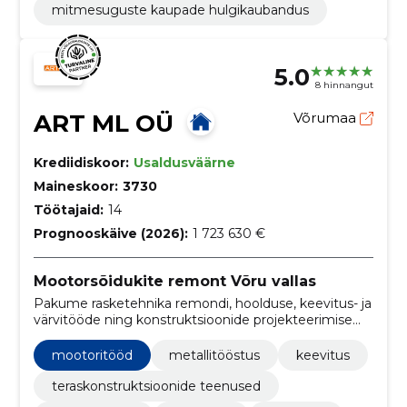
mitmesuguste kaupade hulgikaubandus
5.0
8 hinnangut
ART ML OÜ
Võrumaa
Krediidiskoor:
Usaldusväärne
Maineskoor:
3730
Töötajaid:
14
Prognooskäive (2026):
1 723 630 €
Mootorsõidukite remont Võru vallas
Pakume rasketehnika remondi, hoolduse, keevitus- ja
värvitööde ning konstruktsioonide projekteerimise
teenuseid era- ja äriklientidel
mootoritööd
metallitööstus
keevitus
teraskonstruktsioonide teenused