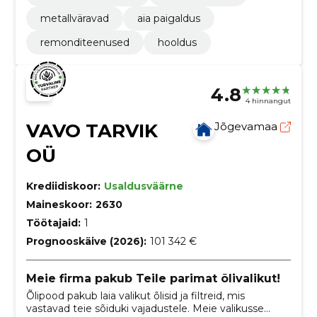
metallväravad
aia paigaldus
remonditeenused
hooldus
4.8
4 hinnangut
VAVO TARVIK
Jõgevamaa
OÜ
Krediidiskoor:
Usaldusväärne
Maineskoor:
2630
Töötajaid:
1
Prognooskäive (2026):
101 342 €
Meie firma pakub Teile parimat õlivalikut!
Õlipood pakub laia valikut õlisid ja filtreid, mis
vastavad teie sõiduki vajadustele. Meie valikusse