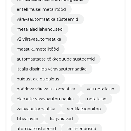
eritellimusel metallitööd
väravaautomaatika süsteemid
metallaiad lahendused
v2 väravaautomaatika
maastikumetallitööd
automaatsete tõkkepuude süsteemid
itaalia disainiga väravaautomaatika
puidust aia paigaldus
pöörleva värava automaatika
välimetallaiad
elamute väravaautomaatika
metallaiad
väravaautomaatika
ventilatsioonitöö
tiibväravad
liugväravad
atomaatsüsteemid
erilahendused