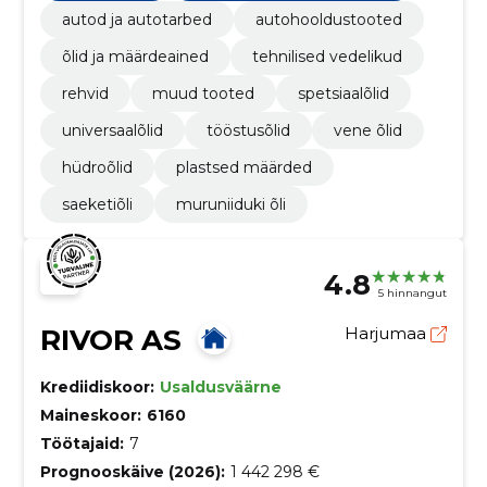
autod ja autotarbed
autohooldustooted
õlid ja määrdeained
tehnilised vedelikud
rehvid
muud tooted
spetsiaalõlid
universaalõlid
tööstusõlid
vene õlid
hüdroõlid
plastsed määrded
saeketiõli
muruniiduki õli
4.8
5 hinnangut
RIVOR AS
Harjumaa
Krediidiskoor:
Usaldusväärne
Maineskoor:
6160
Töötajaid:
7
Prognooskäive (2026):
1 442 298 €