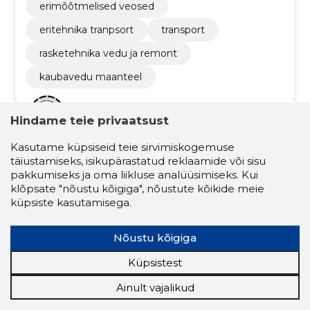
erimõõtmelised veosed
eritehnika tranpsort
transport
rasketehnika vedu ja remont
kaubavedu maanteel
Hindame teie privaatsust
4.7
2855 hinnangut
Kasutame küpsiseid teie sirvimiskogemuse
AMSERV AUTO OÜ
täiustamiseks, isikupärastatud reklaamide või sisu
pakkumiseks ja oma liikluse analüüsimiseks. Kui
klõpsate "nõustu kõigiga", nõustute kõikide meie
Krediidiskoor:
Usaldusväärne
küpsiste kasutamisega.
Maineskoor:
37 690
Töötajaid:
242
Nõustu kõigiga
Prognooskäive (2026):
86 991 953 €
Küpsistest
Oleme hoolivad, avatud, kogenud ja ühtne
Ainult vajalikud
pere!