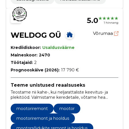
5.0
1 hinnang
WELDOG OÜ
Võrumaa
Krediidiskoor:
Usaldusväärne
Maineskoor:
2470
Töötajaid:
2
Prognooskäive (2026):
17 790 €
Teeme unistused reaalsuseks
Teostame nii kahe-, kui neljarattaliste keevitus- ja
plekitööd. Valmistame keredetaile, võtame hea
meelega ette eriprojekte ja teostame just Teile
sobiva erilahenduse
mootoriremont
mootor
mootoriremont ja hooldus
mootorsõidukite remont ja hooldus