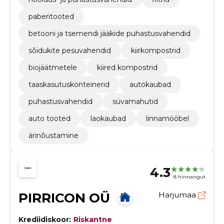
paberitooted
betooni ja tsemendi jääkide puhastusvahendid
sõidukite pesuvahendid
kiirkompostrid
biojäätmetele
kiired kompostrid
taaskasutuskonteinerid
autokaubad
puhastusvahendid
süvamahutid
auto tooted
laokaubad
linnamööbel
ärinõustamine
4.3
8 hinnangut
PIRRICON OÜ
Harjumaa
Krediidiskoor:
Riskantne