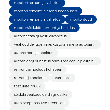
mootori remont ja vahetus
mootori remont ja asendusteenused
mootori remont ja vahetus
mootoritööd
mootorsõidukite remont ja hooldus
automaatkäigukasti õlivahetus
veakoodide lugemine/kustutamine ja autodiag
nostika
autoremont ja hooldus
autosalongi puhastus tolmuimejaga ja plastpind
ade ning klaaside puhastus
remont ja hooldus kohapeal
remont ja hooldus
varuosad
tõstukite müük
sõiduki veakoodide diagnostika
auto sisepuhastuse teenused