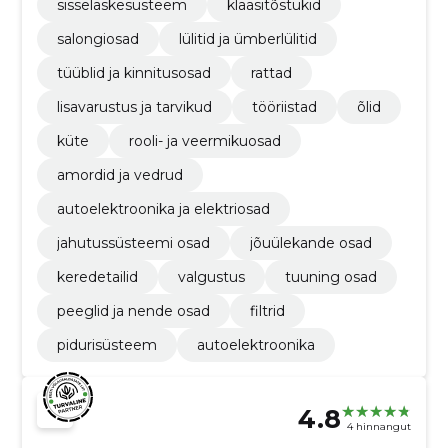
sisselaskesüsteem
klaasitõstukid
salongiosad
lülitid ja ümberlülitid
tüüblid ja kinnitusosad
rattad
lisavarustus ja tarvikud
tööriistad
õlid
küte
rooli- ja veermikuosad
amordid ja vedrud
autoelektroonika ja elektriosad
jahutussüsteemi osad
jõuülekande osad
keredetailid
valgustus
tuuning osad
peeglid ja nende osad
filtrid
pidurisüsteem
autoelektroonika
4.8
4 hinnangut