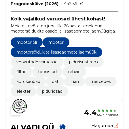
Prognooskäive (2026):
1 442 561 €
Kõik vajalikud varuosad ühest kohast!
Meie ettevõte on juba üle 26 aasta tegelenud
mootorsõidukite osade ja lisaseadmete jaemüügiga
ning oleme tuntud just oma kvaliteetsete toodete ja
suurepärase klienditeeninduse poolest. Meie
mootoriõli
mootor
eesmärgiks on pakkuda klientidele parimaid
võimalikke lahendusi, kui nad vajavad uusi osi või
mootorsõidukite lisaseadmete jaemüük
lisaseadmeid oma sõidukisse.
veoautode varuosad
pidurisüsteem
filtrid
tööriistad
rehvid
autokaubad
daf
man
mercedes
elekter
piduriosad
4.4
326 hinnangut
ALVADI OÜ
Harjumaa