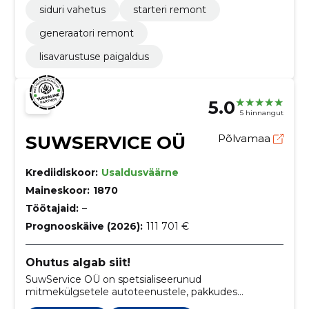
siduri vahetus
starteri remont
generaatori remont
lisavarustuse paigaldus
5.0
5 hinnangut
SUWSERVICE OÜ
Põlvamaa
Krediidiskoor:
Usaldusväärne
Maineskoor:
1870
Töötajaid:
–
Prognooskäive (2026):
111 701 €
Ohutus algab siit!
SuwService OÜ on spetsialiseerunud
mitmekülgsetele autoteenustele, pakkudes
rehvivahetust, veermikuremonti, diagnostikat ning