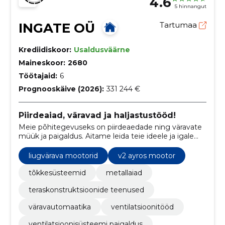
4.6
5 hinnangut
INGATE OÜ
Tartumaa
Krediidiskoor:
Usaldusväärne
Maineskoor:
2680
Töötajaid:
6
Prognooskäive (2026):
331 244 €
Piirdeaiad, väravad ja haljastustööd!
Meie põhitegevuseks on piirdeaedade ning väravate
müük ja paigaldus. Aitame leida teie ideele ja igale
konkreetsele aiale parima lahenduse.
liugvärava mootorid
v2 ayros mootor
tõkkesüsteemid
metallaiad
teraskonstruktsioonide teenused
väravautomaatika
ventilatsioonitööd
ventilatsioonisüsteemi paigaldus