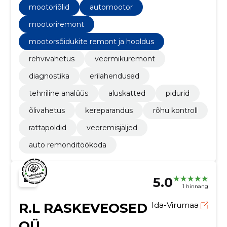
erilahendusi.
mootoriõlid
automootor
mootoriremont
mootorsõidukite remont ja hooldus
rehvivahetus
veermikuremont
diagnostika
erilahendused
tehniline analüüs
aluskatted
pidurid
õlivahetus
kereparandus
rõhu kontroll
rattapoldid
veeremisjäljed
auto remonditöökoda
5.0
1 hinnang
R.L RASKEVEOSED
Ida-Virumaa
OÜ