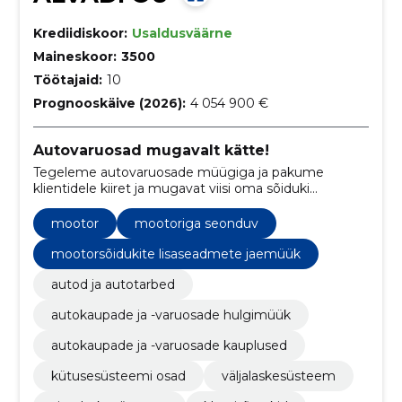
Krediidiskoor:
Usaldusväärne
Maineskoor:
3500
Töötajaid:
10
Prognooskäive (2026):
4 054 900 €
Autovaruosad mugavalt kätte!
Tegeleme autovaruosade müügiga ja pakume
klientidele kiiret ja mugavat viisi oma sõiduki
hooldamiseks ning tuunimiseks.
mootor
mootoriga seonduv
mootorsõidukite lisaseadmete jaemüük
autod ja autotarbed
autokaupade ja -varuosade hulgimüük
autokaupade ja -varuosade kauplused
kütusesüsteemi osad
väljalaskesüsteem