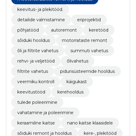
keevitus- ja plekitööd.
detailide valmistamine
eriprojektid
põhjatööd
autoremont
keretööd
sõiduki hooldus
motorrataste remont
õli ja filtrite vahetus
summuti vahetus
rehvi- ja veljetööd
õlivahetus
filtrite vahetus
pidurisüsteemide hooldus
veermiku kontroll
käigukast
keevitustööd
kerehooldus
tulede poleerimine
vahatamine ja poleerimine
keraamiline kaitse
nano kaitse klaasidele
sõiduki remont ja hooldus
kere-, plekitööd