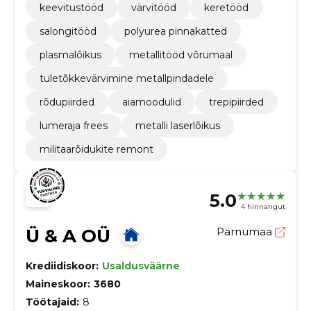
keevitustööd
värvitööd
keretööd
salongitööd
polyurea pinnakatted
plasmalõikus
metallitööd võrumaal
tuletõkkevärvimine metallpindadele
rõdupiirded
aiamoodulid
trepipiirded
lumeraja frees
metalli laserlõikus
militaarõidukite remont
5.0
4 hinnangut
Ü & A OÜ
Pärnumaa
Krediidiskoor:
Usaldusväärne
Maineskoor:
3680
Töötajaid:
8