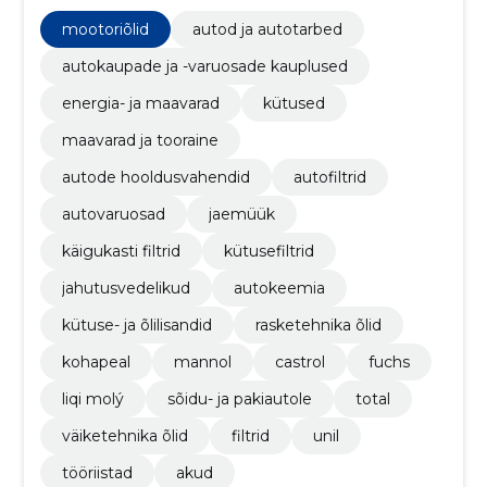
kuuluvad MANNOL õlid ja jahutusvedelikud, Castrol,
Total, Fuchs ja LIQUI MOLY õlid, YACCO, MOTUL ja
mootoriõlid
autod ja autotarbed
MANNOL õlid sõiduautodele ning masinapargile
akud, määrded, autokeemia ja kütuselisandid.
autokaupade ja -varuosade kauplused
energia- ja maavarad
kütused
maavarad ja tooraine
autode hooldusvahendid
autofiltrid
autovaruosad
jaemüük
käigukasti filtrid
kütusefiltrid
jahutusvedelikud
autokeemia
kütuse- ja õlilisandid
rasketehnika õlid
kohapeal
mannol
castrol
fuchs
liqi molý
sõidu- ja pakiautole
total
väiketehnika õlid
filtrid
unil
tööriistad
akud