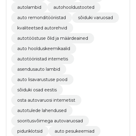
autolambid
autohooldustooted
auto remonditööriistad
sõiduki varuosad
kvaliteetsed autorehvid
autotööstuse õlid ja määrdeained
auto hoolduskeemikaalid
autotööriistad internetis
asendusauto lambid
auto lisavarustuse pood
sõiduki osad eestis
osta autovaruosi internetist
autotulede lahendused
sooritusvõimega autovaruosad
piduriklotsid
auto pesukeemiad