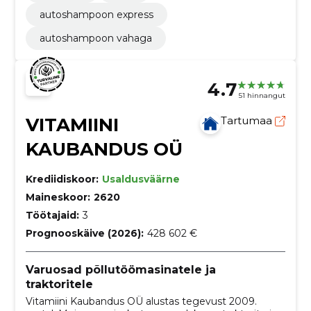
autoshampoon express
autoshampoon vahaga
4.7
51 hinnangut
VITAMIINI
Tartumaa
KAUBANDUS OÜ
Krediidiskoor:
Usaldusväärne
Maineskoor:
2620
Töötajaid:
3
Prognooskäive (2026):
428 602 €
Varuosad põllutöömasinatele ja
traktoritele
Vitamiini Kaubandus OÜ alustas tegevust 2009.