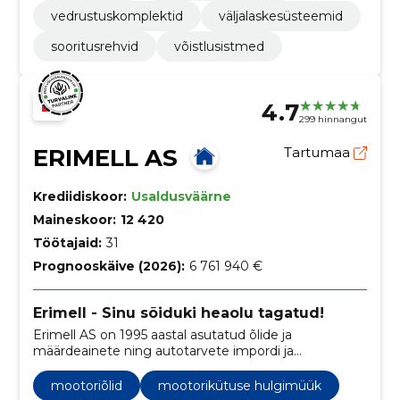
vedrustuskomplektid
väljalaskesüsteemid
sooritusrehvid
võistlusistmed
4.7
299 hinnangut
ERIMELL AS
Tartumaa
Krediidiskoor:
Usaldusväärne
Maineskoor:
12 420
Töötajaid:
31
Prognooskäive (2026):
6 761 940 €
Erimell - Sinu sõiduki heaolu tagatud!
Erimell AS on 1995 aastal asutatud õlide ja
määrdeainete ning autotarvete impordi ja
hulgimüügi firma.
mootoriõlid
mootorikütuse hulgimüük