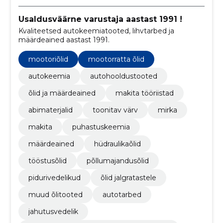
Usaldusväärne varustaja aastast 1991 !
Kvaliteetsed autokeemiatooted, lihvtarbed ja
määrdeained aastast 1991.
mootoriõlid
mootorratta õlid
autokeemia
autohooldustooted
õlid ja määrdeained
makita tööriistad
abimaterjalid
toonitav värv
mirka
makita
puhastuskeemia
määrdeained
hüdraulikaõlid
tööstusõlid
põllumajandusõlid
pidurivedelikud
õlid jalgratastele
muud õlitooted
autotarbed
jahutusvedelik