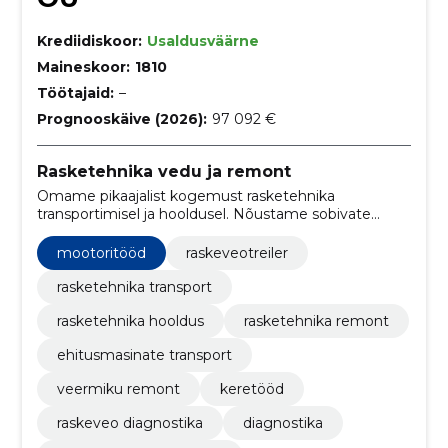
Krediidiskoor:
Usaldusväärne
Maineskoor:
1810
Töötajaid:
–
Prognooskäive (2026):
97 092 €
Rasketehnika vedu ja remont
Omame pikaajalist kogemust rasketehnika
transportimisel ja hooldusel. Nõustame sobivate
marsruutide leidmisel.
mootoritööd
raskeveotreiler
rasketehnika transport
rasketehnika hooldus
rasketehnika remont
ehitusmasinate transport
veermiku remont
keretööd
raskeveo diagnostika
diagnostika