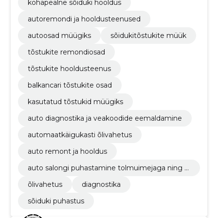
kohapealne sõiduki hooldus
autoremondi ja hooldusteenused
autoosad müügiks
sõidukitõstukite müük
tõstukite remondiosad
tõstukite hooldusteenus
balkancari tõstukite osad
kasutatud tõstukid müügiks
auto diagnostika ja veakoodide eemaldamine
automaatkäigukasti õlivahetus
auto remont ja hooldus
auto salongi puhastamine tolmuimejaga ning pl
astpindade ja klaaside puhastamine
õlivahetus
diagnostika
sõiduki puhastus