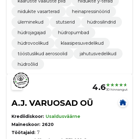
kaarutite vaalutite piid
niidukite y-terad
niidukite vasarterad
heinapressinöörid
üleminekud
stutserid
hüdrosilindrid
hüdrojagajad
hüdropumbad
hüdrovoolikud
klaasipesuvedelikud
tööstuslikud aerosoolid
jahutusvedelikud
hüdroõlid
4.6
30 hinnangut
A.J. VARUOSAD OÜ
Krediidiskoor:
Usaldusväärne
Maineskoor:
2620
Töötajaid:
7