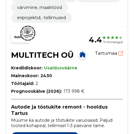
värvimine, maalritööd
eriprojektid, -tellimused
4.4
11 hinnangut
MULTITECH OÜ
Tartumaa
Krediidiskoor:
Usaldusväärne
Maineskoor:
2430
Töötajaid:
2
Prognooskäive (2026):
173 998 €
Autode ja tõstukite remont - hooldus
Tartus
Müüme ka autode ja tõstukite varuosasid. Paljud
tooted kohapeal, tellimisel 1-3 päevane tarne.