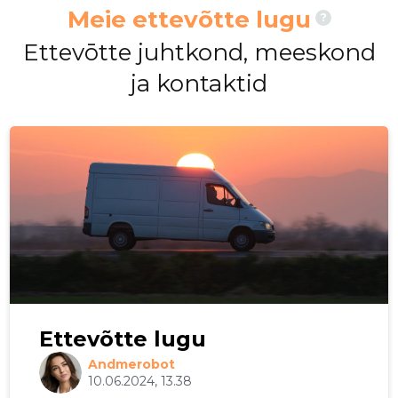
Meie ettevõtte lugu
?
Ettevōtte juhtkond, meeskond
ja kontaktid
Ettevõtte lugu
Andmerobot
10.06.2024, 13.38