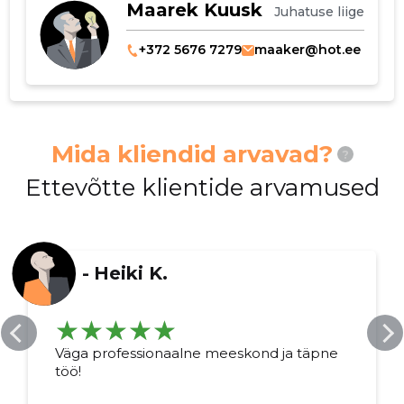
Maarek Kuusk
Juhatuse liige
+372 5676 7279
maaker@hot.ee
Mida kliendid arvavad?
?
Ettevõtte klientide arvamused
-
Heiki K.
Väga professionaalne meeskond ja täpne
töö!