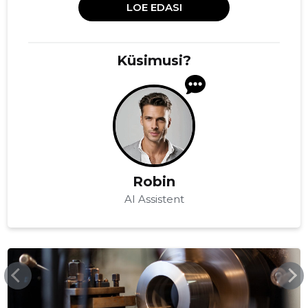
LOE EDASI
Küsimusi?
Robin
AI Assistent
XN--OTEKLA-3YA.EE