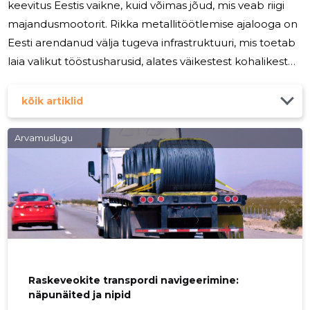
keevitus Eestis vaikne, kuid võimas jõud, mis veab riigi
majandusmootorit. Rikka metallitöötlemise ajalooga on
Eesti arendanud välja tugeva infrastruktuuri, mis toetab
laia valikut tööstusharusid, alates väikestest kohalikest
ettevõtetest kuni suurte rahvusvaheliste
korporatsioonideni. Eesti keevitustööstust iseloomustab
kõik artiklid
oskuslik tööjõud, kõrgtehnoloogiliste lahenduste
kasutuselevõtt ja tugev ekspordile orienteeritus. Sektor
Arvamuslugu
on pidevalt kasvanud, nõudlus kvaliteetsete
keevituslahenduste järele nii kodu- kui ka
rahvusvahelistel
Raskeveokite transpordi navigeerimine:
näpunäited ja nipid