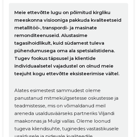
Meie ettevõtte lugu on põimitud kirgliku
meeskonna visiooniga pakkuda kvaliteetseid
metallitöö-, transpordi- ja masinate
Muuda pildi
remonditeenuseid. Alustasime
tagasihoidlikult, kuid südamest tuleva
kirjeldust
pühendumusega oma ala spetsialistidena.
Tugev fookus täpsusel ja klientide
individuaalsetel vajadustel on olnud meie
teejuht kogu ettevõtte eksisteerimise vältel.
Alates esimestest sammudest oleme
panustanud mitmekülgsetesse oskustesse ja
teadmistesse, mis on võimaldanud meil
areneda usaldusväärseks partneriks Viljandi
MUUDA
maakonnas ja Mulgi vallas. Oleme loonud
tugeva kliendisuhte, tuginedes vastastikusele
usaldusele ja pidevale kvaliteedile.