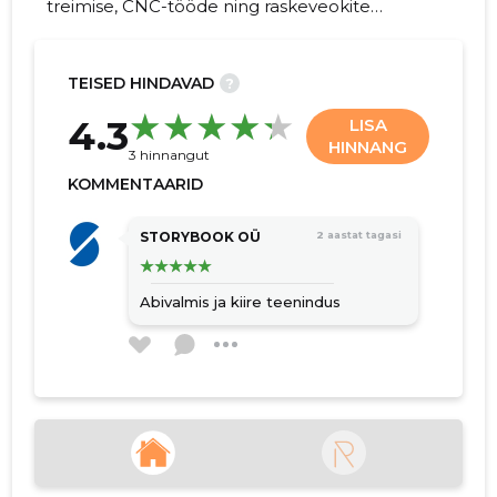
treimise, CNC-tööde ning raskeveokite
transpordiga, tagades täpsed ja
usaldusväärsed lahendused vastavalt
klientide vajadustele.
TEISED HINDAVAD
?
24
4.3
LISA
HINNANG
3 hinnangut
KOMMENTAARID
STORYBOOK OÜ
2 aastat tagasi
Abivalmis ja kiire teenindus