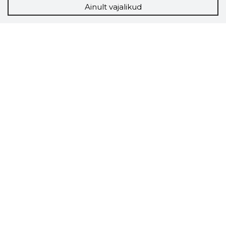
Ainult vajalikud
Storybook
Chrome laiendus
Storybooki laiendus ütleb Sulle, mis firma
veebilehel Sa parajasti viibid ja kui usaldusväärne
see firma täna on.
LAADI LAIENDUS ALLA