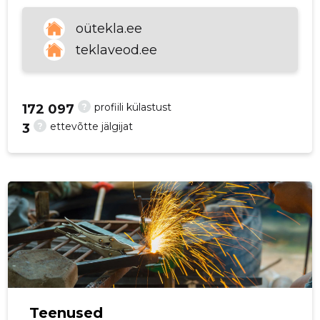
p
oütekla.ee
teklaveod.ee
?
profiili külastust
172 097
?
ettevõtte jälgijat
3
Teenused