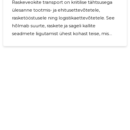
Raskeveokite transport on kriitilise tähtsusega
ülesanne tootmis- ja ehitusettevõtetele,
rasketööstusele ning logistikaettevõtetele. See
hõlmab suurte, raskete ja sageli kallite
seadmete liigutamist ühest kohast teise, mis
võib olla keeruline ja riskantne ettevõtmine.
Selliste operatsioonide edukus on oluline
projektide õigeaegseks ja tõhusaks
lõpuleviimiseks. Raskeveokite transport toob
endaga kaasa omaette väljakutsed, sealhulgas
logistilised keerukused, regulatiivne vastavus
ning vajadus spetsialiseeritud seadmete ja
oskusteabe järele. Nende väljakutsete
mõistmine on eduka