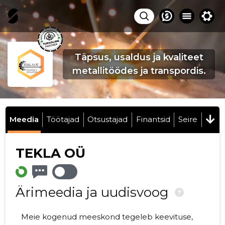
Täpsus, usaldus ja kvaliteet
metallitöödes ja transpordis.
Meedia
Töötajad
Otsustajad
Finantsid
Seire
TEKLA OÜ
Ärimeedia ja uudisvoog
?
Meie kogenud meeskond tegeleb keevituse,