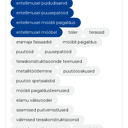
eritellimusel puidudisainid
eritellimusel puusepatööd
eritellimusel mööbli paigaldus
eritellimusel mööbel
tisler
terassid
eramaja fassaadid
mööbli paigaldus
puutööd
puusepatööd
teraskonstruktsioonide teenused
metallitöötlemine
puutööoskused
puutöö spetsialistid
mööbli paigaldusteenused
elamu välisvooder
sisemised puitviimistlused
välimised teraskonstruktsioonid