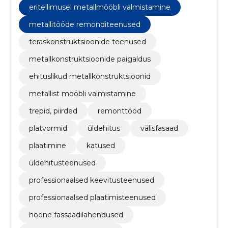
eritellimusel metallmööbli valmistamine
metallitööde remonditeenused
teraskonstruktsioonide teenused
metallkonstruktsioonide paigaldus
ehituslikud metallkonstruktsioonid
metallist mööbli valmistamine
trepid, piirded
remonttööd
platvormid
üldehitus
välisfasaad
plaatimine
katused
üldehitusteenused
professionaalsed keevitusteenused
professionaalsed plaatimisteenused
hoone fassaadilahendused