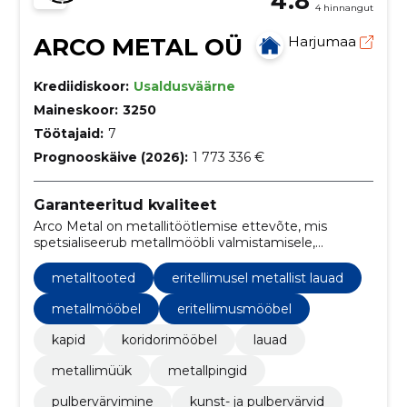
4.8
4 hinnangut
ARCO METAL OÜ
Harjumaa
Krediidiskoor:
Usaldusväärne
Maineskoor:
3250
Töötajaid:
7
Prognooskäive (2026):
1 773 336 €
Garanteeritud kvaliteet
Arco Metal on metallitöötlemise ettevõte, mis
spetsialiseerub metallmööbli valmistamisele,
metallpindade viimistlemisele, toru laserlõikuse
teenustele ja torumaterjali müügile.
metalltooted
eritellimusel metallist lauad
metallmööbel
eritellimusmööbel
kapid
koridorimööbel
lauad
metallimüük
metallpingid
pulbervärvimine
kunst- ja pulbervärvid