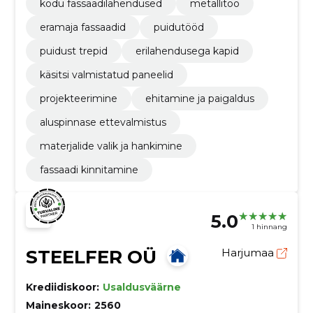
kodu fassaadilahendused
metallitöö
eramaja fassaadid
puidutööd
puidust trepid
erilahendusega kapid
käsitsi valmistatud paneelid
projekteerimine
ehitamine ja paigaldus
aluspinnase ettevalmistus
materjalide valik ja hankimine
fassaadi kinnitamine
5.0
1 hinnang
STEELFER OÜ
Harjumaa
Krediidiskoor:
Usaldusväärne
Maineskoor:
2560