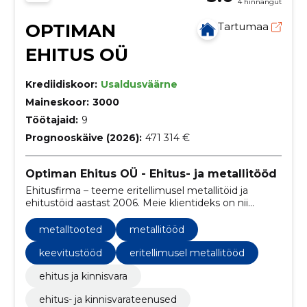
4 hinnangut
OPTIMAN
Tartumaa
EHITUS OÜ
Krediidiskoor:
Usaldusväärne
Maineskoor:
3000
Töötajaid:
9
Prognooskäive (2026):
471 314 €
Optiman Ehitus OÜ - Ehitus- ja metallitööd
Ehitusfirma – teeme eritellimusel metallitöid ja
ehitustöid aastast 2006. Meie klientideks on nii
eraisikud, korteriühistud kui ettevõtted.
metalltooted
metallitööd
keevitustööd
eritellimusel metallitööd
ehitus ja kinnisvara
ehitus- ja kinnisvarateenused