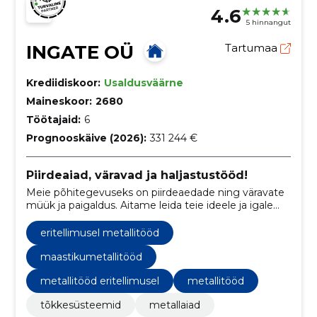
4.6
5 hinnangut
INGATE OÜ
Tartumaa
Krediidiskoor:
Usaldusväärne
Maineskoor:
2680
Töötajaid:
6
Prognooskäive (2026):
331 244 €
Piirdeaiad, väravad ja haljastustööd!
Meie põhitegevuseks on piirdeaedade ning väravate
müük ja paigaldus. Aitame leida teie ideele ja igale
konkreetsele aiale parima lahenduse.
eritellimusel metallitööd
maastikumetallitööd
metallitööd eritellimusel
metallitööd
tõkkesüsteemid
metallaiad