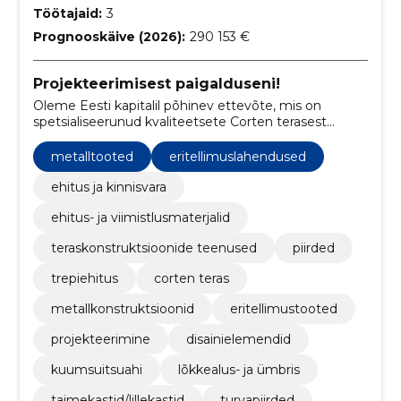
Töötajaid:
3
Prognooskäive (2026):
290 153 €
Projekteerimisest paigalduseni!
Oleme Eesti kapitalil põhinev ettevõte, mis on
spetsialiseerunud kvaliteetsete Corten terasest
toodete tootmisele ja paigaldamisele.
metalltooted
eritellimuslahendused
ehitus ja kinnisvara
ehitus- ja viimistlusmaterjalid
teraskonstruktsioonide teenused
piirded
trepiehitus
corten teras
metallkonstruktsioonid
eritellimustooted
projekteerimine
disainielemendid
kuumsuitsuahi
lõkkealus- ja ümbris
taimekastid/lillekastid
turvapiirded