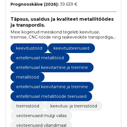
Prognooskäive (2026):
39 639 €
Täpsus, usaldus ja kvaliteet metallitöödes
ja transpordis.
Meie kogenud meeskond tegeleb keevituse,
treimise, CNC-tööde ning raskeveokite transpordiga,
tagades täpsed ja usaldusväärsed lahendused
vastavalt klientide vajadustele.
keevitustööd
keevitusteenused
eritellimusel metallitööd
eritellimusel keevitamine ja treimine
metallitööd
eritellimusel keevitamine ja treimine
eritellimusel metallitööde teenused
treimistööd
keevitus- ja treimistööd
veoteenused mulgi vallas
veoteenused viljandimaal