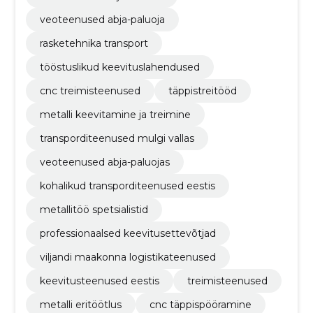
veoteenused abja-paluoja
rasketehnika transport
tööstuslikud keevituslahendused
cnc treimisteenused
täppistreitööd
metalli keevitamine ja treimine
transporditeenused mulgi vallas
veoteenused abja-paluojas
kohalikud transporditeenused eestis
metallitöö spetsialistid
professionaalsed keevitusettevõtjad
viljandi maakonna logistikateenused
keevitusteenused eestis
treimisteenused
metalli eritöötlus
cnc täppispööramine