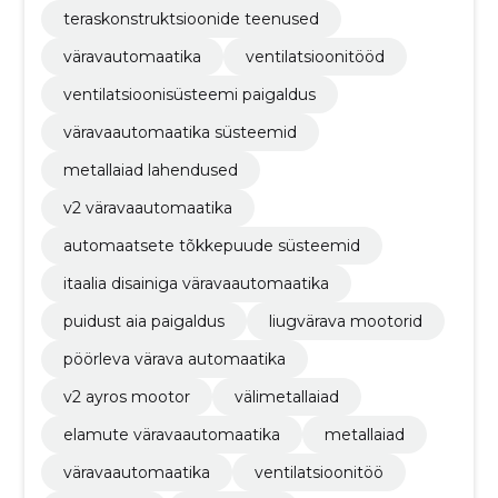
teraskonstruktsioonide teenused
väravautomaatika
ventilatsioonitööd
ventilatsioonisüsteemi paigaldus
väravaautomaatika süsteemid
metallaiad lahendused
v2 väravaautomaatika
automaatsete tõkkepuude süsteemid
itaalia disainiga väravaautomaatika
puidust aia paigaldus
liugvärava mootorid
pöörleva värava automaatika
v2 ayros mootor
välimetallaiad
elamute väravaautomaatika
metallaiad
väravaautomaatika
ventilatsioonitöö