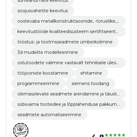
surveanumate keevitus
soojusvahetite keevitus
oostevaba metallkonstruktsioonide, -torustike, -
seadmete, keevitamine tig (141), mig/mag( 135)
keevitustööde kvaliteedisüsteem sertifitseeritu
d vastavalt en iso 3834-3 nõuetele
tööstus- ja tootmsseadmete ümberkolimine
3d mudelite modelleerimine
ostutoodete valimine vastavalt tehnilisele ülesa
ndele
tööjooniste koostamine
ehitamine
programmeerimine
siemens toodang
olemasolevate seadmete arendamine ja täiusta
mine vastavalt kliendi vajadustele
sobivaima tooteidee ja lõpplahenduse pakkumi
ne
seadmete automatiseerimine