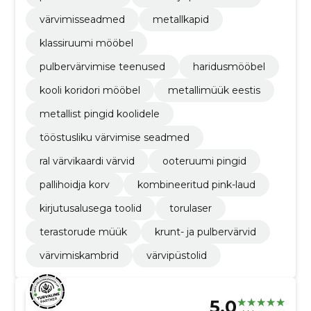
värvimisseadmed
metallkapid
klassiruumi mööbel
pulbervärvimise teenused
haridusmööbel
kooli koridori mööbel
metallimüük eestis
metallist pingid koolidele
tööstusliku värvimise seadmed
ral värvikaardi värvid
ooteruumi pingid
pallihoidja korv
kombineeritud pink-laud
kirjutusalusega toolid
torulaser
terastorude müük
krunt- ja pulbervärvid
värvimiskambrid
värvipüstolid
5.0