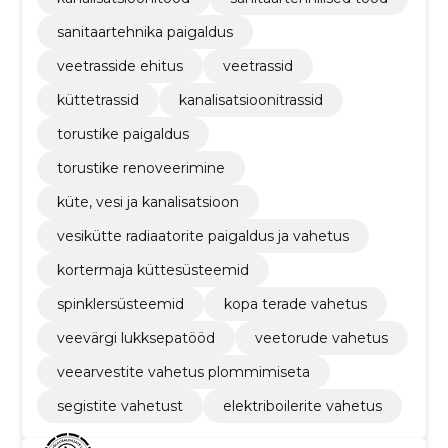
sanitaartehnika paigaldus
veetrasside ehitus
veetrassid
küttetrassid
kanalisatsioonitrassid
torustike paigaldus
torustike renoveerimine
küte, vesi ja kanalisatsioon
vesikütte radiaatorite paigaldus ja vahetus
kortermaja küttesüsteemid
spinklersüsteemid
kopa terade vahetus
veevärgi lukksepatööd
veetorude vahetus
veearvestite vahetus plommimiseta
segistite vahetust
elektriboilerite vahetus