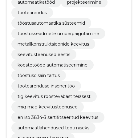
automaatikatööd
projekteerimine
tootearendus
tööstusautomaatika süsteemid
tööstusseadmete ümberpaigutamine
metallkonstruktsioonide keevitus
keevitusteenused eestis
koostetööde automatiseerimine
tööstusdisain tartus
tootearenduse inseneritöö
tig keevitus roostevabast terasest
mig mag keevitusteenused
en iso 3834-3 sertifitseeritud keevitus
automaatlahendused tootmiseks