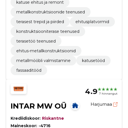
katuse ehitus ja remont
metallkonstruktsioonide teenused
terasest trepid ja piirded
ehitusplatvormid
konstruktsiooniterase teenused
terasetöö teenused
ehitus-metallkonstruktsioonid
metallmööbli valmistamine
katusetööd
fassaaditööd
4.9
7 hinnangut
INTAR MW OÜ
Harjumaa
Krediidiskoor:
Riskantne
Maineskoor:
-4716