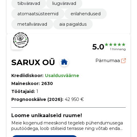
tiibväravad
liugväravad
atomaatsüsteemid
erilahendused
metallväravad
aia paigaldus
5.0
1 hinnang
SARUX OÜ
Pärnumaa
Krediidiskoor:
Usaldusväärne
Maineskoor:
2630
Töötajaid:
1
Prognooskäive (2026):
42 950 €
Loome unikaalseid ruume!
Meie kogenud meeskond tegeleb pühendumusega
puutöödega, loob stiilseid terrasse ning võtab enda
hoole alla ka fassaadide kujundamise.