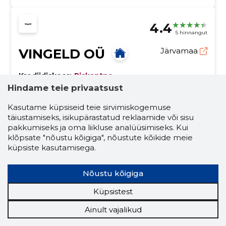
4.4
5 hinnangut
VINGELD OÜ
Järvamaa
Krediidiskoor:
Riskantne
Hindame teie privaatsust
Maineskoor:
-16 000
Töötajaid:
23
Kasutame küpsiseid teie sirvimiskogemuse
Prognooskäive (2026):
907 355 €
täiustamiseks, isikupärastatud reklaamide või sisu
pakkumiseks ja oma liikluse analüüsimiseks. Kui
klõpsate "nõustu kõigiga", nõustute kõikide meie
Vastupidav mööbel, vastupidav viimistlus.
küpsiste kasutamisega.
Ettevõte tegeleb mööblitootmise ja metalltöödega,
pakkudes ka pulbervärvimist ja pinnatöötlust. Meie
eesmärk on tagada vastupidav ja esteetiline tulemus,
Nõustu kõigiga
mis pikendab toodete eluiga.
metallitööd
eritellimusel metallitööd
Küpsistest
metallitööde disain ja remont
metallitöö
Ainult vajalikud
keevitusteenused
pulbervärvimine