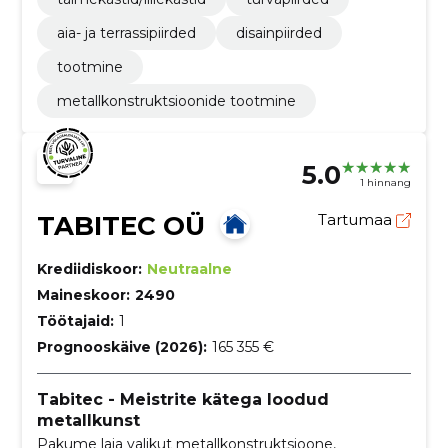
aia- ja terrassipiirded
disainpiirded
tootmine
metallkonstruktsioonide tootmine
5.0
1 hinnang
TABITEC OÜ
Tartumaa
Krediidiskoor:
Neutraalne
Maineskoor:
2490
Töötajaid:
1
Prognooskäive (2026):
165 355 €
Tabitec - Meistrite kätega loodud
metallkunst
Pakume laia valikut metallkonstruktsioone,