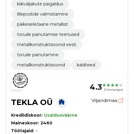
kiikväljakute paigaldus
lillepostide valmistamine
päikeseležaane metallist
torude painutamise teenused
metallkonstruktsioonid eesti
torude painutamine
metallkonstruktsioonid
kaldteed
4.3
3 hinnangut
TEKLA OÜ
Viljandimaa
Krediidiskoor:
Usaldusväärne
Maineskoor:
2460
Töötajaid:
–