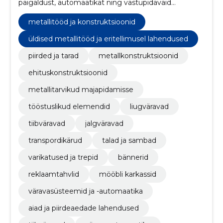
paigaldust, automaatikat ning vastupidavaid
metallkonstruktsioone. Meie keevitustööd ja
eritellimuslahendused tagavad turvalisuse ja
metallitööd ja konstruktsioonid
kvaliteedi igale objektile.
üldised metallitööd ja eritellimusel lahendused
piirded ja tarad
metallkonstruktsioonid
ehituskonstruktsioonid
metallitarvikud majapidamisse
tööstuslikud elemendid
liugväravad
tiibväravad
jalgväravad
transpordikärud
talad ja sambad
varikatused ja trepid
bännerid
reklaamtahvlid
mööbli karkassid
väravasüsteemid ja -automaatika
aiad ja piirdeaedade lahendused