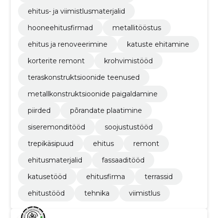
ehitus- ja viimistlusmaterjalid
hooneehitusfirmad
metallitööstus
ehitus ja renoveerimine
katuste ehitamine
korterite remont
krohvimistööd
teraskonstruktsioonide teenused
metallkonstruktsioonide paigaldamine
piirded
põrandate plaatimine
siseremonditööd
soojustustööd
trepikäsipuud
ehitus
remont
ehitusmaterjalid
fassaaditööd
katusetööd
ehitusfirma
terrassid
ehitustööd
tehnika
viimistlus