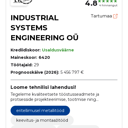
4.8
4 hinnangut
INDUSTRIAL
Tartumaa
SYSTEMS
ENGINEERING OÜ
Krediidiskoor:
Usaldusväärne
Maineskoor:
6420
Töötajaid:
29
Prognooskäive (2026):
5 456 797 €
Loome tehnilisi lahendusi!
Tegeleme kvaliteetsete tööstusseadmete ja
protsesside projekteerimise, tootmise ning
automatiseerimisega, spetsialiseerudes roostevaba
metalli keevitamisele ja lõikamisele.
eritellimusel metallitööd
keevitus- ja montaažitööd