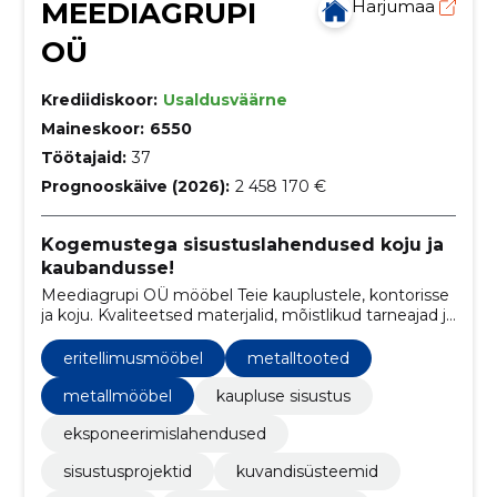
MEEDIAGRUPI
Harjumaa
OÜ
Krediidiskoor:
Usaldusväärne
Maineskoor:
6550
Töötajaid:
37
Prognooskäive (2026):
2 458 170 €
Kogemustega sisustuslahendused koju ja
kaubandusse!
Meediagrupi OÜ mööbel Teie kauplustele, kontorisse
ja koju. Kvaliteetsed materjalid, mõistlikud tarneajad ja
asjatundlik meeskond.
eritellimusmööbel
metalltooted
metallmööbel
kaupluse sisustus
eksponeerimislahendused
sisustusprojektid
kuvandisüsteemid