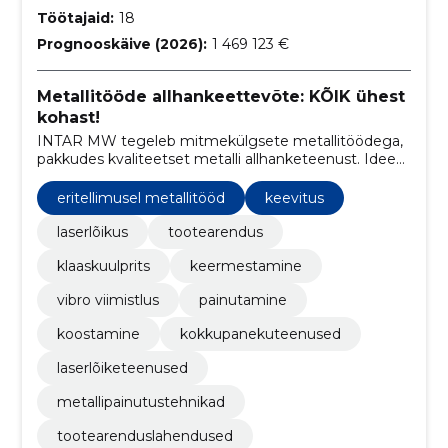
Töötajaid:
18
Prognooskäive (2026):
1 469 123 €
Metallitööde allhankeettevõte: KÕIK ühest
kohast!
INTAR MW tegeleb mitmekülgsete metallitöödega,
pakkudes kvaliteetset metalli allhanketeenust. Ideest
lõpptooteni! Personaalne lähenemine ja pikaajaline
koostöö.
eritellimusel metallitööd
keevitus
laserlõikus
tootearendus
klaaskuulprits
keermestamine
vibro viimistlus
painutamine
koostamine
kokkupanekuteenused
laserlõiketeenused
metallipainutustehnikad
tootearenduslahendused