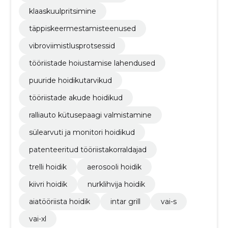
klaaskuulpritsimine
täppiskeermestamisteenused
vibroviimistlusprotsessid
tööriistade hoiustamise lahendused
puuride hoidikutarvikud
tööriistade akude hoidikud
ralliauto kütusepaagi valmistamine
sülearvuti ja monitori hoidikud
patenteeritud tööriistakorraldajad
trelli hoidik
aerosooli hoidik
kiivri hoidik
nurklihvija hoidik
aiatööriista hoidik
intar grill
vai-s
vai-xl