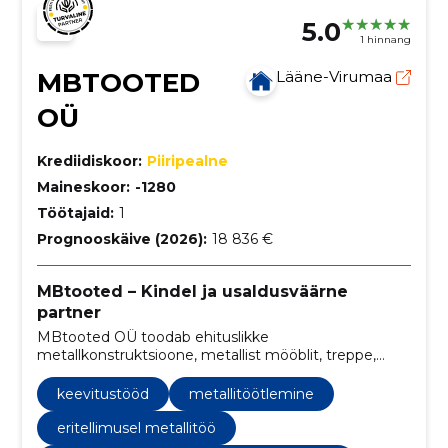
5.0
1 hinnang
MBTOOTED
Lääne-Virumaa
OÜ
Krediidiskoor:
Piiripealne
Maineskoor:
-1280
Töötajaid:
1
Prognooskäive (2026):
18 836 €
MBtooted – Kindel ja usaldusväärne
partner
MBtooted OÜ toodab ehituslikke
metallkonstruktsioone, metallist mööblit, treppe,
piirdeid, konveiereid ning platvorme. Teostame ka
remonttöid, keevitustöid.
keevitustööd
metallitöötlemine
eritellimusel metallitöö