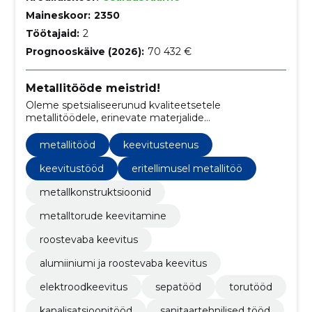
Maineskoor:
2350
Töötajaid:
2
Prognooskäive (2026):
70 432 €
Metallitööde meistrid!
Oleme spetsialiseerunud kvaliteetsetele
metallitöödele, erinevate materjalide
keevitusteenustele ja põhjalikele
torustikulahendustele, tagades, et iga projekt vastab
metallitööd
keevitusteenus
kõrgeimatele käsitöö ja vastupidavuse standarditele.
keevitustööd
eritellimusel metallitöö
metallkonstruktsioonid
metalltorude keevitamine
roostevaba keevitus
alumiiniumi ja roostevaba keevitus
elektroodkeevitus
sepatööd
torutööd
kanalisatsioonitööd
sanitaartehnilised tööd