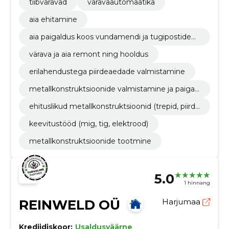
tiibväravad
väravaautomaatika
aia ehitamine
aia paigaldus koos vundamendi ja tugipostideg
a
värava ja aia remont ning hooldus
erilahendustega piirdeaedade valmistamine
metallkonstruktsioonide valmistamine ja paigal
dus
ehituslikud metallkonstruktsioonid (trepid, piirde
d jms)
keevitustööd (mig, tig, elektrood)
metallkonstruktsioonide tootmine
5.0
1 hinnang
REINWELD OÜ
Harjumaa
Krediidiskoor:
Usaldusväärne