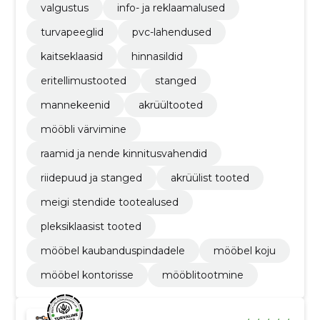
valgustus
info- ja reklaamalused
turvapeeglid
pvc-lahendused
kaitseklaasid
hinnasildid
eritellimustooted
stanged
mannekeenid
akrüültooted
mööbli värvimine
raamid ja nende kinnitusvahendid
riidepuud ja stanged
akrüülist tooted
meigi stendide tootealused
pleksiklaasist tooted
mööbel kaubanduspindadele
mööbel koju
mööbel kontorisse
mööblitootmine