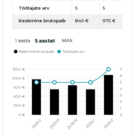
Töötajate arv
5
5
5
Keskmine brutopalk
840 €
975 €
8
1 aasta
5 aastat
MAX