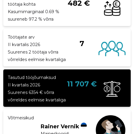
482 €
töötaja kohta
p
Kasumimarginaal 0.69 %
suureneb 97.2 % võrra
Töötajate arv
7
II kvartalis 2026
Suurenes 2 töötaja võrra
võrreldes eelmise kvartaliga
Tasutud tööjõumaksud
11 707 €
II kvartalis 2026
Suurenes 6354 € võrra
võrreldes eelmise kvartaliga
Võtmeisikud
Rainer Vernik
Maineskoorid:
...