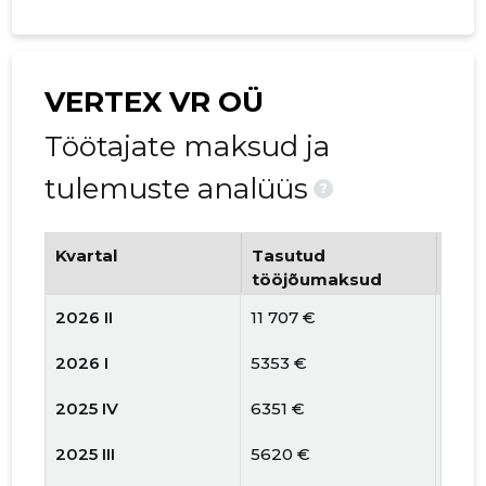
VERTEX VR OÜ
Töötajate maksud ja
tulemuste analüüs
?
Kvartal
Tasutud
Tööt
tööjõumaksud
arv
2026 II
11 707 €
7
2026 I
5353 €
5
2025 IV
6351 €
5
2025 III
5620 €
5