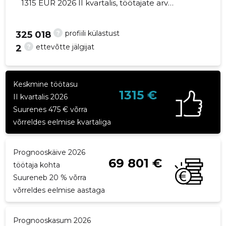
1315 EUR 2026 II kvartalis, töötajate arv
suurenes 2 võrra - 7 töötajat
?
profiili külastust
325 018
?
ettevõtte jälgijat
2
25
Keskmine töötasu
1315 €
II kvartalis 2026
Suurenes 475 € võrra
võrreldes eelmise kvartaliga
Prognooskäive 2026
69 801 €
töötaja kohta
Suureneb 20 % võrra
võrreldes eelmise aastaga
Prognooskasum 2026