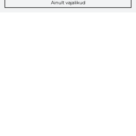
Ainult vajalikud
Storybook
Chrome laiendus
Storybooki laiendus ütleb Sulle, mis firma
veebilehel Sa parajasti viibid ja kui usaldusväärne
see firma täna on.
LAADI LAIENDUS ALLA