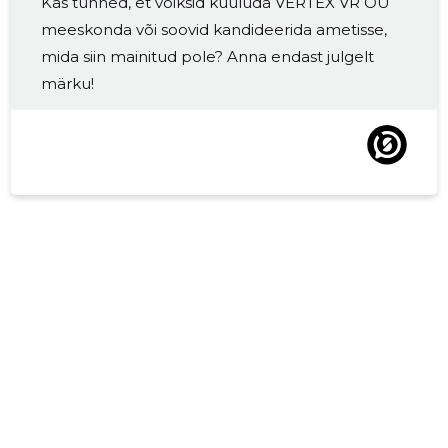
Kas tunned, et võiksid kuuluda VERTEX VR OÜ
meeskonda või soovid kandideerida ametisse,
mida siin mainitud pole? Anna endast julgelt
märku!