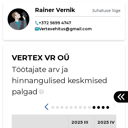
Rainer Vernik
Juhatuse liige
+372 5699 4747
Vertexehitus@gmail.com
VERTEX VR OÜ
Töötajate arv ja
hinnangulised keskmised
palgad
?
2025 III
2025 IV
2