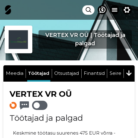
VERTEX VR OÜ | Töötajad ja
palgad
Meedia
Töötajad
Otsustajad
Finantsid
Seire
VERTEX VR OÜ
Töötajad ja palgad
Keskmine töötasu suurenes 475 EUR võrra -