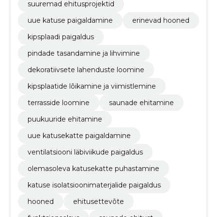
suuremad ehitusprojektid
uue katuse paigaldamine
erinevad hooned
kipsplaadi paigaldus
pindade tasandamine ja lihvimine
dekoratiivsete lahenduste loomine
kipsplaatide lõikamine ja viimistlemine
terrasside loomine
saunade ehitamine
puukuuride ehitamine
uue katusekatte paigaldamine
ventilatsiooni läbiviikude paigaldus
olemasoleva katusekatte puhastamine
katuse isolatsioonimaterjalide paigaldus
hooned
ehitusettevõte