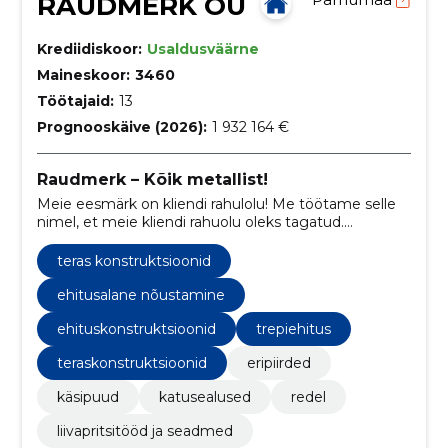
RAUDMERK OÜ
Krediidiskoor:
Usaldusväärne
Maineskoor:
3460
Töötajaid:
13
Prognooskäive (2026):
1 932 164 €
Raudmerk – Kõik metallist!
Meie eesmärk on kliendi rahulolu! Me töötame selle
nimel, et meie kliendi rahuolu oleks tagatud.
Koostöös mitmete koostööpartneritega saame
tagada kindlustunde, et kliendi soovid oleksid
teras konstruktsioonid
täidetud.
ehitusalane nõustamine
ehituskonstruktsioonid
trepiehitus
teraskonstruktsioonid
eripiirded
käsipuud
katusealused
redel
liivapritsitööd ja seadmed