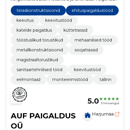
meeskond, lai teenuste valik ja rahvusvaheline
kogemus muudavad nad kindlaks partneriks
teraskonstruktsioonid
ehituspaigaldustööd
igasugustes metallitööde projektides.
keevitus
keevitustööd
katelde paigaldus
küttetrassid
tööstuslikud torustikud
mehaanilised tööd
metallkonstruktsioonid
soojatrassid
magistraaltorustikud
sanitaartehnilised tööd
keevitustööd
eelmontaaž
monteerimistööd
tallinn
5.0
3 hinnangut
AUF PAIGALDUS
Harjumaa
OÜ