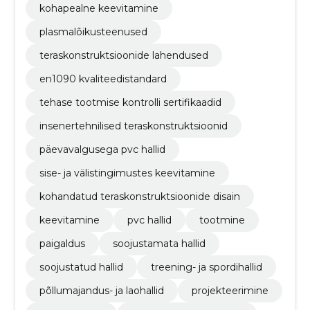
kohapealne keevitamine
plasmalõikusteenused
teraskonstruktsioonide lahendused
en1090 kvaliteedistandard
tehase tootmise kontrolli sertifikaadid
insenertehnilised teraskonstruktsioonid
päevavalgusega pvc hallid
sise- ja välistingimustes keevitamine
kohandatud teraskonstruktsioonide disain
keevitamine
pvc hallid
tootmine
paigaldus
soojustamata hallid
soojustatud hallid
treening- ja spordihallid
põllumajandus- ja laohallid
projekteerimine