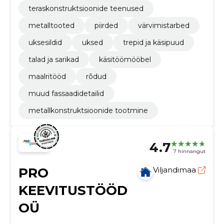
teraskonstruktsioonide teenused
metalltooted
piirded
värvimistarbed
uksesildid
uksed
trepid ja käsipuud
talad ja sarikad
käsitöömööbel
maalritööd
rõdud
muud fassaadidetailid
metallkonstruktsioonide tootmine
4.7
7 hinnangut
PRO
Viljandimaa
KEEVITUSTÖÖD
OÜ