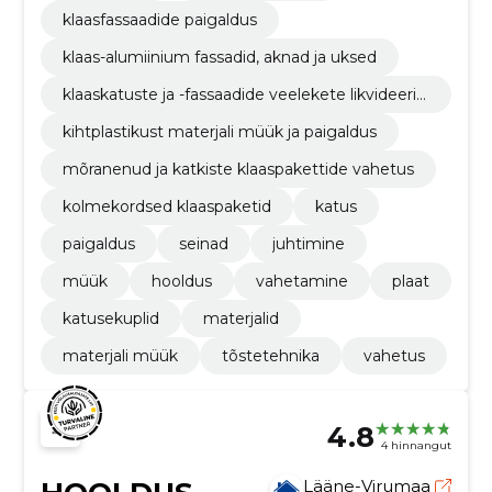
klaasfassaadide paigaldus
klaas-alumiinium fassadid, aknad ja uksed
klaaskatuste ja -fassaadide veelekete likvideeri
mine
kihtplastikust materjali müük ja paigaldus
mõranenud ja katkiste klaaspakettide vahetus
kolmekordsed klaaspaketid
katus
paigaldus
seinad
juhtimine
müük
hooldus
vahetamine
plaat
katusekuplid
materjalid
materjali müük
tõstetehnika
vahetus
4.8
4 hinnangut
Lääne-Virumaa