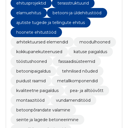
ehitusprojektid
terasstruktuurid
elamuehitus
betooni-ja üldehitustööd
ajutiste tugede ja tellingute ehitus
hoonete ehitustööd
arhitektuursed elemendid
moodulhooned
kokkupanekuteenused
katuse paigaldus
tööstushooned
fassaadisüsteemid
betoonipaigaldus
tehnilised nõuded
puidust raamid
metallkomponendid
kvaliteetne paigaldus
pea- ja alltöövõtt
montaazitööd
vundamenditööd
betoonpõrandate valamine
seinte ja lagede betoneerimine