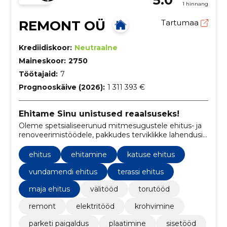
1 hinnang
REMONT OÜ
Tartumaa
Krediidiskoor:
Neutraalne
Maineskoor:
2750
Töötajaid:
7
Prognooskäive (2026):
1 311 393 €
Ehitame Sinu unistused reaalsuseks!
Oleme spetsialiseerunud mitmesugustele ehitus- ja
renoveerimistöödele, pakkudes terviklikke lahendusi
nii sise- kui ka välitöödele.
ehitus
ehitamine
katuse ehitus
vundamendi ehitus
terassi ehitus
maja ehitus
välitööd
torutööd
remont
elektritööd
krohvimine
parketi paigaldus
plaatimine
sisetööd