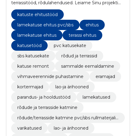
terrassitööd, rõdulahendused. Leiame Sinu projekti
jaoks parima lahenduse.
katuste ehitustööd
lamekatuse ehitus pvc/sbs
ehitus
lamekatuse ehitus
terassi ehitus
katusetööd
pvc katusekate
sbs katusekate
rõdud ja terrassid
katuse remont
sammalde eemaldamine
vihmaveerennide puhastamine
eramajad
kortermajad
lao-ja ärihooned
parandus- ja hooldustööd
lamekatused
rõdude ja terrasside katmine
rõdude/terrasside katmine pvc/sbs rullmaterjalig
a
varikatused
lao- ja ärihooned