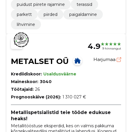
puidust piirete rajamine
terassid
parkett
piirded
paigaldamine
lihvimine
4.9
9 hinnangut
METALSET OÜ
Harjumaa
Krediidiskoor:
Usaldusväärne
Maineskoor:
3040
Töötajaid:
26
Prognooskäive (2026):
1 310 027 €
Metallispetsialistid teie tööde edukuse
heaks!
Metallitööstuse eksperdid, kes on valmis pakkuma
kõrgekvaliteedilisi metallitöid ja lahendusi. Kogenud