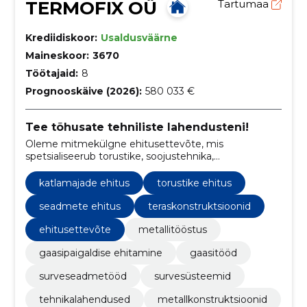
TERMOFIX OÜ
Tartumaa
Krediidiskoor:
Usaldusväärne
Maineskoor:
3670
Töötajaid:
8
Prognooskäive (2026):
580 033 €
Tee tõhusate tehniliste lahendusteni!
Oleme mitmekülgne ehitusettevõte, mis
spetsialiseerub torustike, soojustehnika,
metallkonstruktsioonide, katlamajade ning
tööstuslahenduste ehitamisele.
katlamajade ehitus
torustike ehitus
seadmete ehitus
teraskonstruktsioonid
ehitusettevõte
metallitööstus
gaasipaigaldise ehitamine
gaasitööd
surveseadmetööd
survesüsteemid
tehnikalahendused
metallkonstruktsioonid