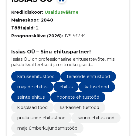
Krediidiskoor:
Usaldusväärne
Maineskoor:
2840
Töötajaid:
2
Prognooskäive (2026):
179 537 €
Issias OÜ – Sinu ehituspartner!
Issias OÜ on professionaalne ehitusettevõte, mis
pakub kvaliteetseid ja mitmekülgseid
ehitusteenuseid. Meil on pikaajaline kogemus ja
pühendumus kvaliteedile, mis tagab et ükski töö pole
katuseehitustööd
terasside ehitustööd
meie jaoks liiga väike.
majade ehitus
ehitus
katusetööd
seinte ehitus
hoonete ehitustööd
kipsplaaditööd
karkassiehitustööd
puukuuride ehitustööd
sauna ehitustööd
maja ümberkujundamistööd