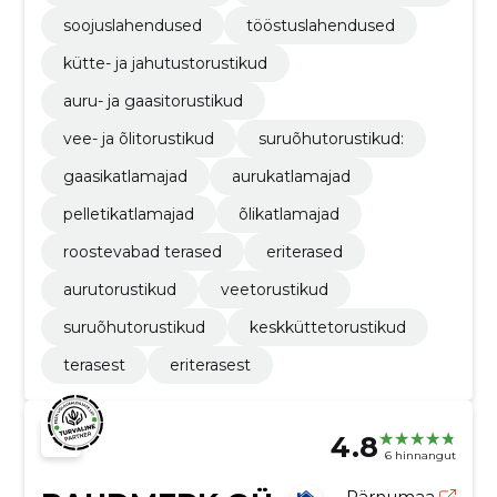
soojuslahendused
tööstuslahendused
kütte- ja jahutustorustikud
auru- ja gaasitorustikud
vee- ja õlitorustikud
suruõhutorustikud:
gaasikatlamajad
aurukatlamajad
pelletikatlamajad
õlikatlamajad
roostevabad terased
eriterased
aurutorustikud
veetorustikud
suruõhutorustikud
keskküttetorustikud
terasest
eriterasest
4.8
6 hinnangut
Pärnumaa