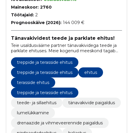
Maineskoor:
2760
Töötajaid:
2
Prognooskäive (2026):
144 009 €
Tänavakividest teede ja parklate ehitus!
Teie usaldusväärne partner tänavakividega teede ja
parklate ehituses. Meie kogenud meeskond tagab
kvaliteetse ja professionaalse lahenduse, toetades
teie projekti edukat elluviimist juba üle
treppide ja terasside ehitus
viieteistkümne aasta.
treppide ja terasside ehitus
ehitus
terasside ehitus
treppide ja terasside ehitus
teede- ja sillaehitus
tänavakivide paigaldus
lumelükkamine
drenaazide ja vihmeveerennide paigaldus
piirdeaedadeehitus
haljastus