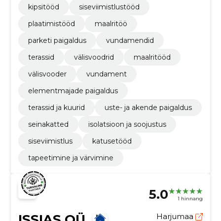
kipsitööd
siseviimistlustööd
plaatimistööd
maalritöö
parketi paigaldus
vundamendid
terassid
välisvoodrid
maalritööd
välisvooder
vundament
elementmajade paigaldus
terassid ja kuurid
uste- ja akende paigaldus
seinakatted
isolatsioon ja soojustus
siseviimistlus
katusetööd
tapeetimine ja värvimine
5.0
1 hinnang
ISSIAS OÜ
Harjumaa