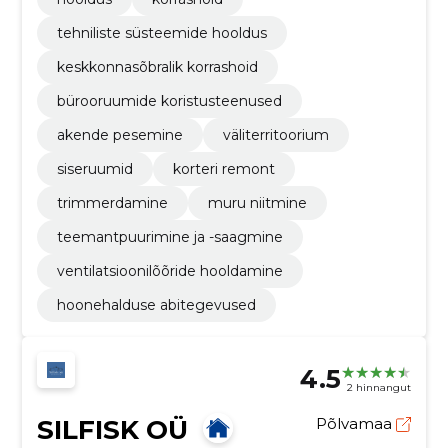
tehniliste süsteemide hooldus
keskkonnasõbralik korrashoid
bürooruumide koristusteenused
akende pesemine
väliterritoorium
siseruumid
korteri remont
trimmerdamine
muru niitmine
teemantpuurimine ja -saagmine
ventilatsioonilõõride hooldamine
hoonehalduse abitegevused
4.5
2 hinnangut
SILFISK OÜ
Põlvamaa