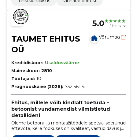
funktsionaalsus
saunade ehitust
5.0
1 hinnang
TAUMET EHITUS
Võrumaa
OÜ
Krediidiskoor:
Usaldusväärne
Maineskoor:
2810
Töötajaid:
10
Prognooskäive (2026):
732 581 €
Ehitus, millele võib kindlalt toetuda –
betoonist vundamendist viimistletud
detailideni
Oleme betooni- ja montaažitöödele spetsialiseerunud
ettevõte, kelle fookuses on kvaliteet, vastupidavus ja
professionaalne teostus.