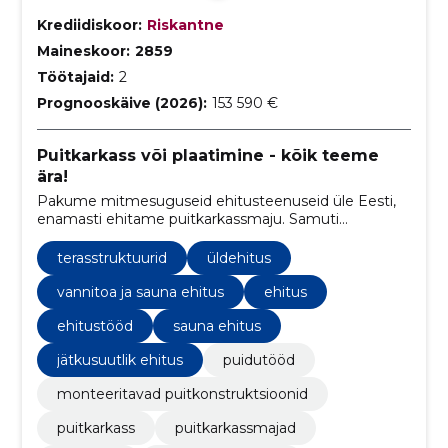
Krediidiskoor:
Riskantne
Maineskoor:
2859
Töötajaid:
2
Prognooskäive (2026):
153 590 €
Puitkarkass või plaatimine - kõik teeme
ära!
Pakume mitmesuguseid ehitusteenuseid üle Eesti,
enamasti ehitame puitkarkassmaju. Samuti
paigaldame elementmaju ja tegutseme
siseviimistluse alal.
terasstruktuurid
üldehitus
vannitoa ja sauna ehitus
ehitus
ehitustööd
sauna ehitus
jätkusuutlik ehitus
puidutööd
monteeritavad puitkonstruktsioonid
puitkarkass
puitkarkassmajad