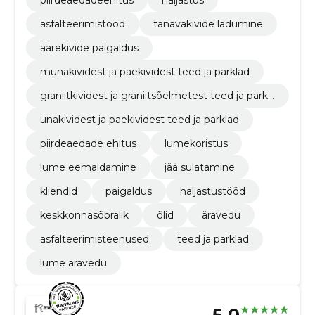
asfalteerimistööd
tänavakivide ladumine
äärekivide paigaldus
munakividest ja paekividest teed ja parklad
graniitkividest ja graniitsõelmetest teed ja parkl
ad
unakividest ja paekividest teed ja parklad
piirdeaedade ehitus
lumekoristus
lume eemaldamine
jää sulatamine
kliendid
paigaldus
haljastustööd
keskkonnasõbralik
õlid
äravedu
asfalteerimisteenused
teed ja parklad
lume äravedu
5.0