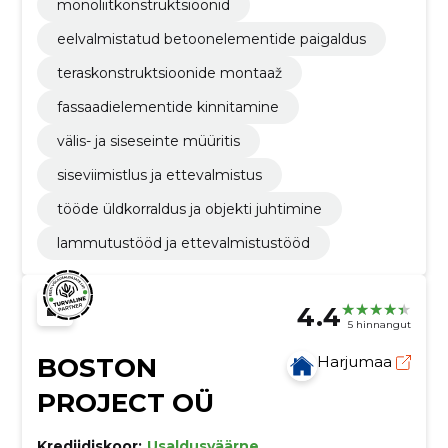
monoliitkonstruktsioonid
eelvalmistatud betoonelementide paigaldus
teraskonstruktsioonide montaaž
fassaadielementide kinnitamine
välis- ja siseseinte müüritis
siseviimistlus ja ettevalmistus
tööde üldkorraldus ja objekti juhtimine
lammutustööd ja ettevalmistustööd
4.4
5 hinnangut
BOSTON
Harjumaa
PROJECT OÜ
Krediidiskoor:
Usaldusväärne