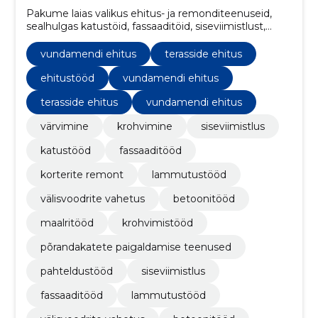
Pakume laias valikus ehitus- ja remonditeenuseid,
sealhulgas katustöid, fassaaditöid, siseviimistlust,
välisvoodrite vahetust ja soojustamist, betoonitöid,
lammutustöid, terasside ehitust ning korterite ja
vundamendi ehitus
terasside ehitus
trepikodade remonti.
ehitustööd
vundamendi ehitus
terasside ehitus
vundamendi ehitus
värvimine
krohvimine
siseviimistlus
katustööd
fassaaditööd
korterite remont
lammutustööd
välisvoodrite vahetus
betoonitööd
maalritööd
krohvimistööd
põrandakatete paigaldamise teenused
pahteldustööd
siseviimistlus
fassaaditööd
lammutustööd