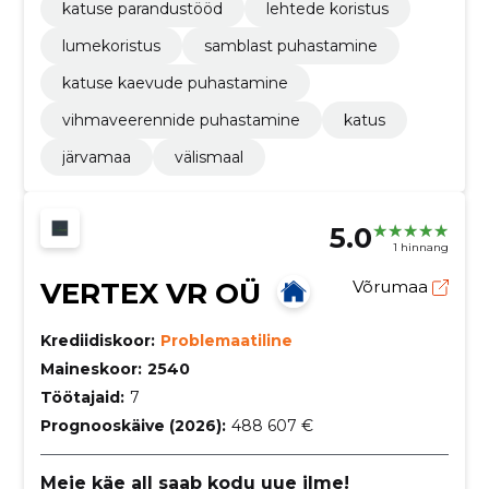
katuse parandustööd
lehtede koristus
lumekoristus
samblast puhastamine
katuse kaevude puhastamine
vihmaveerennide puhastamine
katus
järvamaa
välismaal
5.0
1 hinnang
VERTEX VR OÜ
Võrumaa
Krediidiskoor:
Problemaatiline
Maineskoor:
2540
Töötajaid:
7
Prognooskäive (2026):
488 607 €
Meie käe all saab kodu uue ilme!