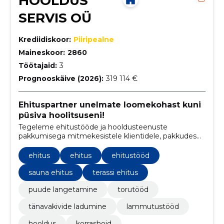
HOOLDUS
SERVIS OÜ
Krediidiskoor:
Piiripealne
Maineskoor:
2860
Töötajaid:
3
Prognooskäive (2026):
319 114 €
Ehituspartner unelmate loomekohast kuni
püsiva hoolitsuseni!
Tegeleme ehitustööde ja hooldusteenuste
pakkumisega mitmekesistele klientidele, pakkudes
terviklikke lahendusi nii ehituse täpsuse kui ka
keskkonnasõbraliku korrashoiu valdkonnas.
ehitus
ehitus
ehitustööd
sauna ehitus
terassi ehitus
puude langetamine
torutööd
tänavakivide ladumine
lammutustööd
hooldus
korrashoid