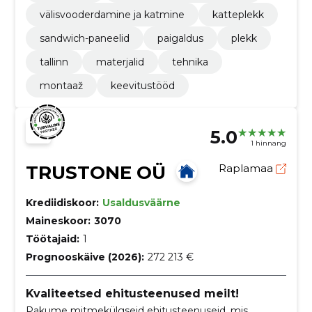
välisvooderdamine ja katmine
katteplekk
sandwich-paneelid
paigaldus
plekk
tallinn
materjalid
tehnika
montaaž
keevitustööd
5.0
1 hinnang
TRUSTONE OÜ
Raplamaa
Krediidiskoor:
Usaldusväärne
Maineskoor:
3070
Töötajaid:
1
Prognooskäive (2026):
272 213 €
Kvaliteetsed ehitusteenused meilt!
Pakume mitmekülgseid ehitusteenuseid, mis