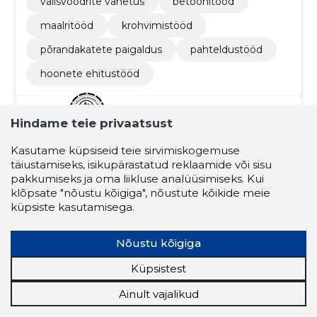
välisvoodrite vahetus
betoonitööd
maalritööd
krohvimistööd
põrandakatete paigaldus
pahteldustööd
hoonete ehitustööd
4.3
Hindame teie privaatsust
7 hinnangut
Kasutame küpsiseid teie sirvimiskogemuse
WORKEST OÜ
Võrumaa
täiustamiseks, isikupärastatud reklaamide või sisu
pakkumiseks ja oma liikluse analüüsimiseks. Kui
Krediidiskoor:
Usaldusväärne
klõpsate "nõustu kõigiga", nõustute kõikide meie
küpsiste kasutamisega.
Maineskoor:
2490
Töötajaid:
1
Nõustu kõigiga
Prognooskäive (2026):
111 190 €
Küpsistest
Ehitame kindla tuleviku ja aluse teie
Ainult vajalikud
projektidele!
Tegeleme mitmekülgsete ehitus- ja