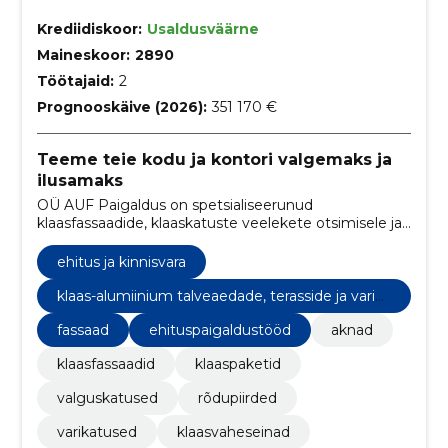
Krediidiskoor:
Usaldusväärne
Maineskoor:
2890
Töötajaid:
2
Prognooskäive (2026):
351 170 €
Teeme teie kodu ja kontori valgemaks ja
ilusamaks
OÜ AUF Paigaldus on spetsialiseerunud
klaasfassaadide, klaaskatuste veelekete otsimisele ja
nende kõrvaldamisele, ning klaaspakettide
vahetusele.
ehitus ja kinnisvara
klaas-alumiinium talveaedade, terasside ja varika
tuste ideed ja lahendused
fassaad
ehituspaigaldustööd
aknad
klaasfassaadid
klaaspaketid
valguskatused
rõdupiirded
varikatused
klaasvaheseinad