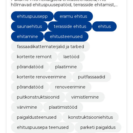
hõlmavad ehituspuusepatöid, terrasside ehitamist,
aedade rajamist, katuste renoveerimist, põrandatöid
ning puitfassaadide paigaldamist.
ehituspuusepp
eramu ehitus
saunaehitus
terasside ehitus
ehitus
ehitamine
ehitusteenused
fassaadikattematerjalid ja tarbed
korterite remont
laetööd
põrandatööd
plaatimine
korterite renoveerimine
puitfassaadid
põrandatööd
renoveerimine
puitkonstruktsioonid
viimistlemine
värvimine
plaatimistööd
paigaldusteenused
konstruktsiooniehitus
ehituspuusepa teenused
parketi paigaldus