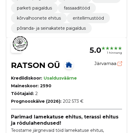
parketi paigaldus
fassaaditööd
kõrvalhoonete ehitus
eritellimustööd
põranda- ja seinakatete paigaldus
5.0
1 hinnang
RATSON OÜ
Järvamaa
Krediidiskoor:
Usaldusväärne
Maineskoor:
2590
Töötajaid:
2
Prognooskäive (2026):
202 573 €
Parimad lamekatuse ehitus, terassi ehitus
ja rõdulahendused!
Teostame järgnevaid töid lamekatuse ehitus,