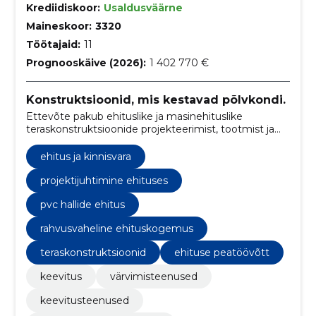
Krediidiskoor:
Usaldusväärne
Maineskoor:
3320
Töötajaid:
11
Prognooskäive (2026):
1 402 770 €
Konstruktsioonid, mis kestavad põlvkondi.
Ettevõte pakub ehituslike ja masinehituslike
teraskonstruktsioonide projekteerimist, tootmist ja
paigaldust. Lisaks valmistatakse PVC halle ning
teostatakse keevitus- ja lõiketöid.
ehitus ja kinnisvara
projektijuhtimine ehituses
pvc hallide ehitus
rahvusvaheline ehituskogemus
teraskonstruktsioonid
ehituse peatöövõtt
keevitus
värvimisteenused
keevitusteenused