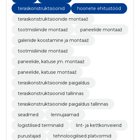
teraskonstruktsioonid
hoonete ehitustööd
teraskonstruktsioonide montaaž
tootmisliinide montaaž
paneelide montaaž
galeriide koostamine ja montaaž
tootmisliinide montaaž
paneelide, katuse jm. montaaž
paneelide, katuse montaaž
teraskonstruktsioonide paigaldus
teraskonstruktsioonid tallinnas
teraskonstruktsioonide paigaldus tallinnas
seadmed
lennujaamad
logistilised terminalid
lint- ja kettkonveierid
purustajad
tehnoloogilised platvormid