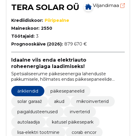
TERA SOLAR OÜ
Viljandimaa
Krediidiskoor:
Piiripealne
Maineskoor:
2550
Töötajaid:
3
Prognooskäive (2026):
879 670 €
Idaalne viis enda elektriauto
roheenergiaga laadimiseks!
Spetsialiseerume päikeseenergia lahenduste
pakkumisele, hõlmates endas päikesepaneelide
müüki ja paigaldust, samuti innovaatiliste Solar
Garaažide kavandamist ja ehitamist.
ärikliendid
päikesepaneelid
solar garaaž
akud
mikroinverterid
paigaldusteenused
inverterid
autolaadija
katusel päikesepark
lisa-elektri tootmine
corab encor