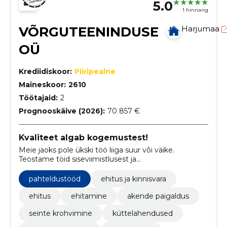
5.0
1 hinnang
VÕRGUTEENINDUSE
Harjumaa
OÜ
Krediidiskoor:
Piiripealne
Maineskoor:
2610
Töötajaid:
2
Prognooskäive (2026):
70 857 €
Kvaliteet algab kogemustest!
Meie jaoks pole ükski töö liiga suur või väike.
Teostame töid siseviimistlusest ja
põrandapaigaldusest, kuni projekti alusel hoone
ehitamiseni. Pakume ka võtmed-kätte lahendusi!
pahteldustööd
ehitus ja kinnisvara
ehitus
ehitamine
akende paigaldus
seinte krohvimine
küttelahendused