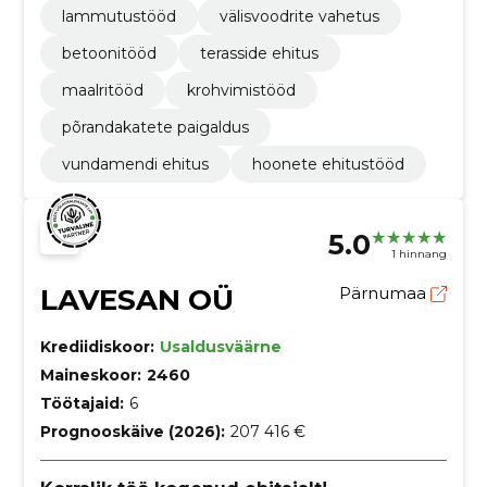
lammutustööd
välisvoodrite vahetus
betoonitööd
terasside ehitus
maalritööd
krohvimistööd
põrandakatete paigaldus
vundamendi ehitus
hoonete ehitustööd
5.0
1 hinnang
LAVESAN OÜ
Pärnumaa
Krediidiskoor:
Usaldusväärne
Maineskoor:
2460
Töötajaid:
6
Prognooskäive (2026):
207 416 €