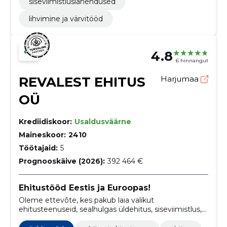
siseviimistluslahendused
lihvimine ja värvitööd
4.8
6 hinnangut
REVALEST EHITUS
Harjumaa
OÜ
Krediidiskoor:
Usaldusväärne
Maineskoor:
2410
Töötajaid:
5
Prognooskäive (2026):
392 464 €
Ehitustööd Eestis ja Euroopas!
Oleme ettevõte, kes pakub laia valikut
ehitusteenuseid, sealhulgas üldehitus, siseviimistlus,
elektri-, santehnilised- ja ventilatsioonitööd, ning