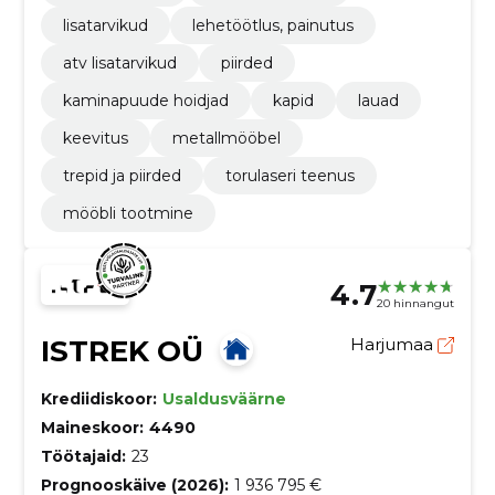
lisatarvikud
lehetöötlus, painutus
atv lisatarvikud
piirded
kaminapuude hoidjad
kapid
lauad
keevitus
metallmööbel
trepid ja piirded
torulaseri teenus
mööbli tootmine
4.7
20 hinnangut
ISTREK OÜ
Harjumaa
Krediidiskoor:
Usaldusväärne
Maineskoor:
4490
Töötajaid:
23
Prognooskäive (2026):
1 936 795 €