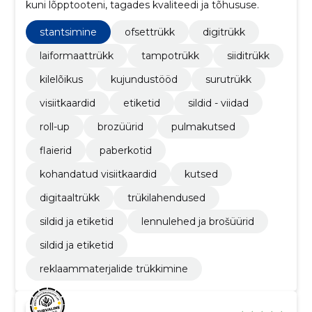
kuni lõpptooteni, tagades kvaliteedi ja tõhususe.
stantsimine
ofsettrükk
digitrükk
laiformaattrükk
tampotrükk
siiditrükk
kilelõikus
kujundustööd
surutrükk
visiitkaardid
etiketid
sildid - viidad
roll-up
brozüürid
pulmakutsed
flaierid
paberkotid
kohandatud visiitkaardid
kutsed
digitaaltrükk
trükilahendused
sildid ja etiketid
lennulehed ja brošüürid
sildid ja etiketid
reklaammaterjalide trükkimine