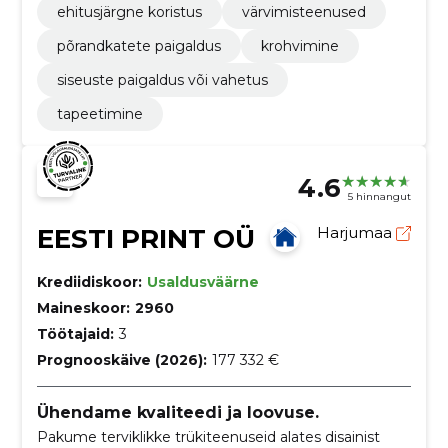
ehitusjärgne koristus
värvimisteenused
põrandkatete paigaldus
krohvimine
siseuste paigaldus või vahetus
tapeetimine
4.6
5 hinnangut
EESTI PRINT OÜ
Harjumaa
Krediidiskoor:
Usaldusväärne
Maineskoor:
2960
Töötajaid:
3
Prognooskäive (2026):
177 332 €
Ühendame kvaliteedi ja loovuse.
Pakume terviklikke trükiteenuseid alates disainist