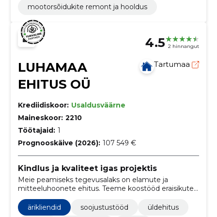
mootorsõidukite remont ja hooldus
4.5
2 hinnangut
LUHAMAA
Tartumaa
EHITUS OÜ
Krediidiskoor:
Usaldusväärne
Maineskoor:
2210
Töötajaid:
1
Prognooskäive (2026):
107 549 €
Kindlus ja kvaliteet igas projektis
Meie peamiseks tegevusalaks on elamute ja
mitteeluhoonete ehitus. Teeme koostööd eraisikute,
äriklientide kui ka korteriühistutega. Teostame töid
Lõuna-Eestis, kuid oleme avatud pakkumistele üle-
ärikliendid
soojustustööd
üldehitus
Eesti.