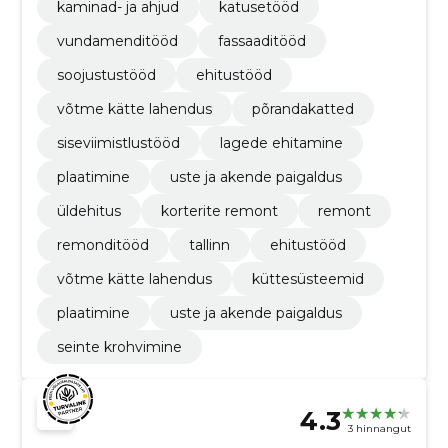
kaminad- ja ahjud
katusetööd
vundamenditööd
fassaaditööd
soojustustööd
ehitustööd
võtme kätte lahendus
põrandakatted
siseviimistlustööd
lagede ehitamine
plaatimine
uste ja akende paigaldus
üldehitus
korterite remont
remont
remonditööd
tallinn
ehitustööd
võtme kätte lahendus
küttesüsteemid
plaatimine
uste ja akende paigaldus
seinte krohvimine
4.3
3 hinnangut