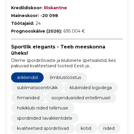
Krediidiskoor:
Riskantne
Maineskoor:
-20 098
Töötajaid:
24
Prognooskäive (2026):
695 004 €
Sportlik elegants - Teeb meeskonna
üheks!
Oleme spordirõivaste ja klubiriiete spetsialistid, kes
pakuvad kvaliteetseid tooteid Eesti ja
rahvusvahelistele spordiklubidele. Meie laias valikus
leiate spordirõivaid logodega, firmariideid ja
ärikliendid
õmblustööstus
soojendusriideid.
sublimatsioonitrükk
klubiriided logodega
firmariided
soojendusriided eritellimusel
hokiklubi riided tellimuse
spordiriided tavaklientidele
kvaliteetsed spordirõivad
kotid
riided