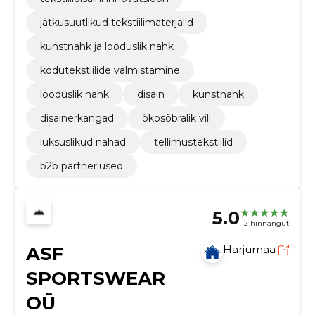
jätkusuutlikud tekstiilimaterjalid
kunstnahk ja looduslik nahk
kodutekstiilide valmistamine
looduslik nahk
disain
kunstnahk
disainerkangad
ökosõbralik vill
luksuslikud nahad
tellimustekstiilid
b2b partnerlused
5.0
2 hinnangut
ASF
Harjumaa
SPORTSWEAR
OÜ