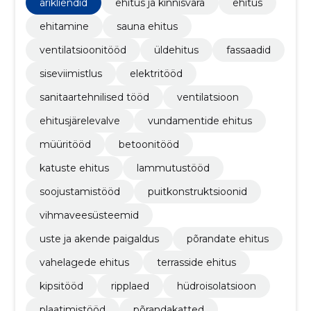
keskendume nii era- kui äriklientide projektidele.
ärikliendid
ehitus ja kinnisvara
ehitus
ehitamine
sauna ehitus
ventilatsioonitööd
üldehitus
fassaadid
siseviimistlus
elektritööd
sanitaartehnilised tööd
ventilatsioon
ehitusjärelevalve
vundamentide ehitus
müüritööd
betoonitööd
katuste ehitus
lammutustööd
soojustamistööd
puitkonstruktsioonid
vihmaveesüsteemid
uste ja akende paigaldus
põrandate ehitus
vahelagede ehitus
terrasside ehitus
kipsitööd
ripplaed
hüdroisolatsioon
plaatimistööd
põrandakatted