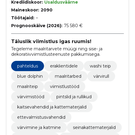
Krediidiskoor:
Usaldusväärne
Maineskoor:
2090
Töötajaid:
–
Prognooskäive (2026):
75 580 €
Täiuslik viimistlus igas ruumis!
Tegeleme maalritarvete müügi ning sise- ja
dekoratiivviimistlusteenuste pakkumisega.
pahteldus
eraklientidele
washi teip
blue dolphin
maalritarbed
värvirull
maalriteip
viimistlustööd
värvimistööd
pintslid ja rullikud
kaitsevahendid ja kattematerjalid
ettevalmistusvahendid
värvimine ja katmine
seinakattematerjalid