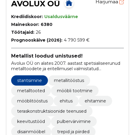
AVOLUX OÜ
Harjumaa
Krediidiskoor:
Usaldusväärne
Maineskoor:
6380
Töötajaid:
26
Prognooskäive (2026):
4 790 599 €
Metallist loodud unistused!
Avolux OÜ on alates 2007. aastast spetsialiseerunud
metalltoodete ja eritellimusel valmistatud
disainmööbli tootmisele, pakkudes laia valikut
metallmööblit, disainmööblit, metallkappe ja
stantsimine
metallitööstus
mitmesuguseid metallitöid.
metalltooted
mööbli tootmine
mööblitööstus
ehitus
ehitamine
teraskonstruktsioonide teenused
keevitustööd
pulbervärvimine
disainmööbel
trepid ja piirded