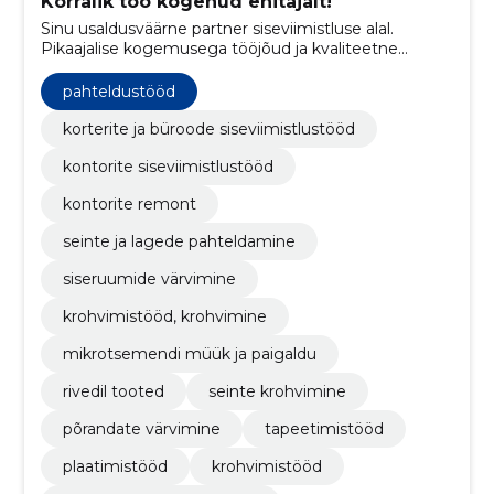
Korralik töö kogenud ehitajalt!
Sinu usaldusväärne partner siseviimistluse alal.
Pikaajalise kogemusega tööjõud ja kvaliteetne
lõpptulemus.
pahteldustööd
korterite ja büroode siseviimistlustööd
kontorite siseviimistlustööd
kontorite remont
seinte ja lagede pahteldamine
siseruumide värvimine
krohvimistööd, krohvimine
mikrotsemendi müük ja paigaldu
rivedil tooted
seinte krohvimine
põrandate värvimine
tapeetimistööd
plaatimistööd
krohvimistööd