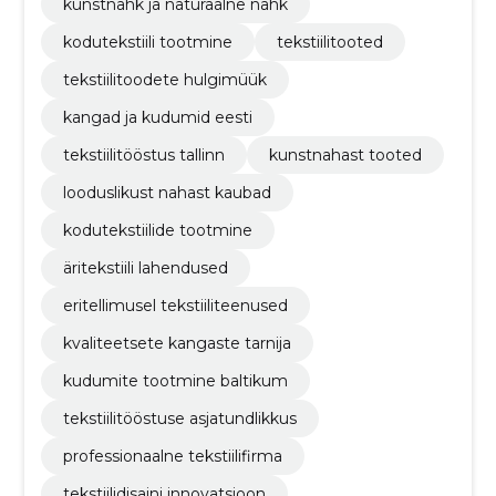
kunstnahk ja naturaalne nahk
kodutekstiili tootmine
tekstiilitooted
tekstiilitoodete hulgimüük
kangad ja kudumid eesti
tekstiilitööstus tallinn
kunstnahast tooted
looduslikust nahast kaubad
kodutekstiilide tootmine
äritekstiili lahendused
eritellimusel tekstiiliteenused
kvaliteetsete kangaste tarnija
kudumite tootmine baltikum
tekstiilitööstuse asjatundlikkus
professionaalne tekstiilifirma
tekstiilidisaini innovatsioon