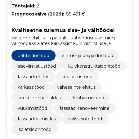
Töötajaid:
2
Prognooskäive (2026):
89 491 €
Kvaliteetne tulemus sise- ja välitöödel
Pakume ehitus- ja paigalduslahendusi sise- ning
välitöödeks alates karkassist kuni viimistluse ja
fassaadini. Täpne teostus aitab luua korrektse ja
kauakestva tulemuse.
pahteldustööd
ehitus- ja paigaldustööd
siseviimistlustööd
kuivkonstruktsioonitööd
fassaadi ehitus
soojustustööd
karkassitööd
vaheseinte ehitus
siseseinte paigaldus
krohvimistööd
vuukimistööd
fassaadi renoveerimine
fassaadi viimistlus
välisseinte tööd
isolatsioonitööd