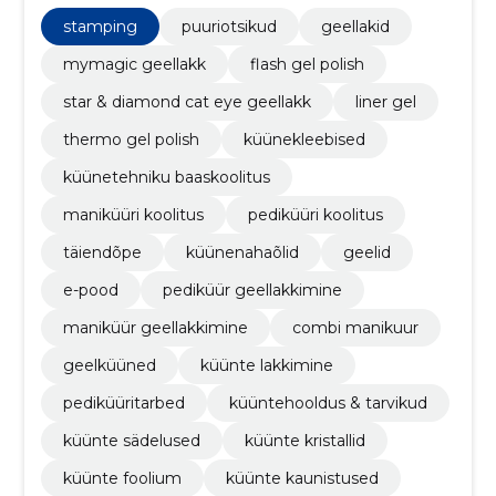
omaenda unikaalseid meisterdusi.
stamping
puuriotsikud
geellakid
mymagic geellakk
flash gel polish
star & diamond cat eye geellakk
liner gel
thermo gel polish
küünekleebised
küünetehniku baaskoolitus
maniküüri koolitus
pediküüri koolitus
täiendõpe
küünenahaõlid
geelid
e-pood
pediküür geellakkimine
maniküür geellakkimine
combi manikuur
geelküüned
küünte lakkimine
pediküüritarbed
küüntehooldus & tarvikud
küünte sädelused
küünte kristallid
küünte foolium
küünte kaunistused