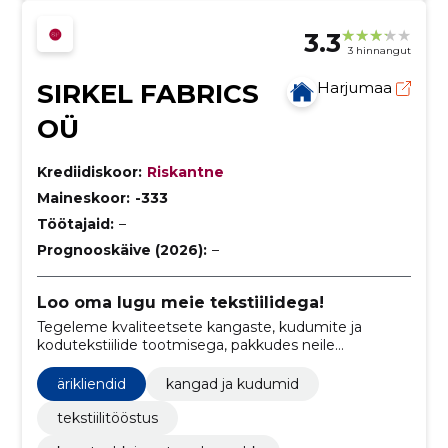
3.3
3 hinnangut
SIRKEL FABRICS
Harjumaa
OÜ
Krediidiskoor:
Riskantne
Maineskoor:
-333
Töötajaid:
–
Prognooskäive (2026):
–
Loo oma lugu meie tekstiilidega!
Tegeleme kvaliteetsete kangaste, kudumite ja
kodutekstiilide tootmisega, pakkudes neile
mitmekülgset valikut materjale.
ärikliendid
kangad ja kudumid
tekstiilitööstus