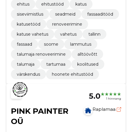
ehitus
ehitustööd
katus
siseviimistlus
seadmeid
fassaaditööd
katusetööd
renoveerimine
katuse vahetus
vahetus
tallinn
fassaad
soome
lammutus
talumaja renoveerimine
alltöövõtt
talumaja
tartumaa
koolitused
värskendus
hoonete ehitustööd
5.0
1 hinnang
PINK PAINTER
Raplamaa
OÜ