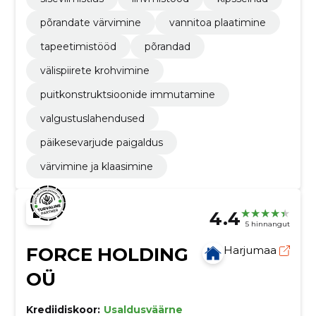
põrandate värvimine
vannitoa plaatimine
tapeetimistööd
põrandad
välispiirete krohvimine
puitkonstruktsioonide immutamine
valgustuslahendused
päikesevarjude paigaldus
värvimine ja klaasimine
4.4
5 hinnangut
FORCE HOLDING
Harjumaa
OÜ
Krediidiskoor:
Usaldusväärne