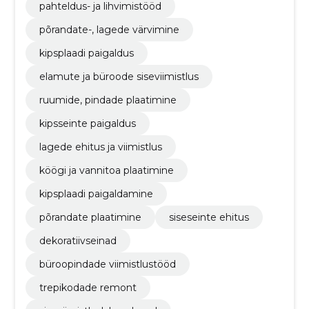
pahteldus- ja lihvimistööd
põrandate-, lagede värvimine
kipsplaadi paigaldus
elamute ja büroode siseviimistlus
ruumide, pindade plaatimine
kipsseinte paigaldus
lagede ehitus ja viimistlus
köögi ja vannitoa plaatimine
kipsplaadi paigaldamine
põrandate plaatimine
siseseinte ehitus
dekoratiivseinad
büroopindade viimistlustööd
trepikodade remont