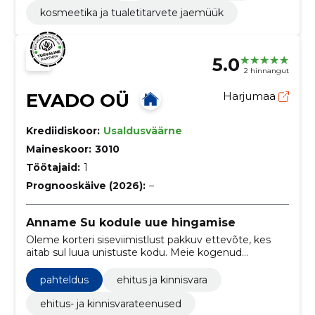
kosmeetika ja tualetitarvete jaemüük
5.0
2 hinnangut
EVADO OÜ
Harjumaa
Krediidiskoor:
Usaldusväärne
Maineskoor:
3010
Töötajaid:
1
Prognooskäive (2026):
–
Anname Su kodule uue hingamise
Oleme korteri siseviimistlust pakkuv ettevõte, kes
aitab sul luua unistuste kodu. Meie kogenud
meeskond aitab sul muuta oma korteri täielikult
uueks ja kaasaegseks elamispinnaks.
pahteldus
ehitus ja kinnisvara
ehitus- ja kinnisvarateenused