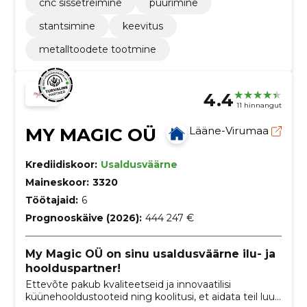
cnc sissetreimine
puurimine
stantsimine
keevitus
metalltoodete tootmine
4.4
11 hinnangut
MY MAGIC OÜ
Lääne-Virumaa
Krediidiskoor:
Usaldusväärne
Maineskoor:
3320
Töötajaid:
6
Prognooskäive (2026):
444 247 €
My Magic OÜ on sinu usaldusväärne ilu- ja
hoolduspartner!
Ettevõte pakub kvaliteetseid ja innovaatilisi
küünehooldustooteid ning koolitusi, et aidata teil luua