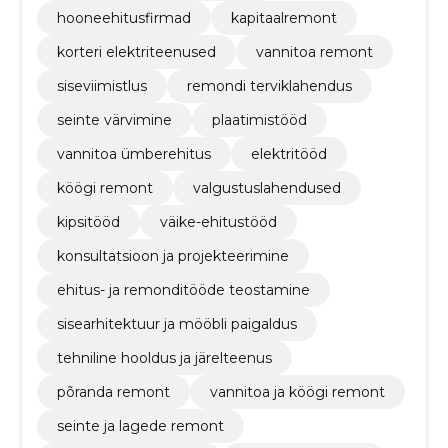
hooneehitusfirmad
kapitaalremont
korteri elektriteenused
vannitoa remont
siseviimistlus
remondi terviklahendus
seinte värvimine
plaatimistööd
vannitoa ümberehitus
elektritööd
köögi remont
valgustuslahendused
kipsitööd
väike-ehitustööd
konsultatsioon ja projekteerimine
ehitus- ja remonditööde teostamine
sisearhitektuur ja mööbli paigaldus
tehniline hooldus ja järelteenus
põranda remont
vannitoa ja köögi remont
seinte ja lagede remont