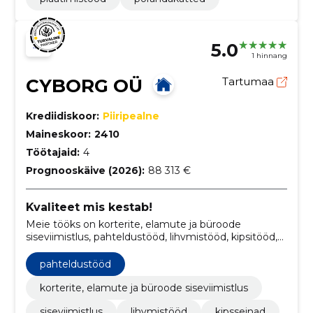
5.0
1 hinnang
CYBORG OÜ
Tartumaa
Krediidiskoor:
Piiripealne
Maineskoor:
2410
Töötajaid:
4
Prognooskäive (2026):
88 313 €
Kvaliteet mis kestab!
Meie tööks on korterite, elamute ja büroode
siseviimistlus, pahteldustööd, lihvmistööd, kipsitööd,
värvimistööd, plaatimistööd ja tapeedi paigaldamine
pahteldustööd
korterite, elamute ja büroode siseviimistlus
siseviimistlus
lihvmistööd
kipsseinad