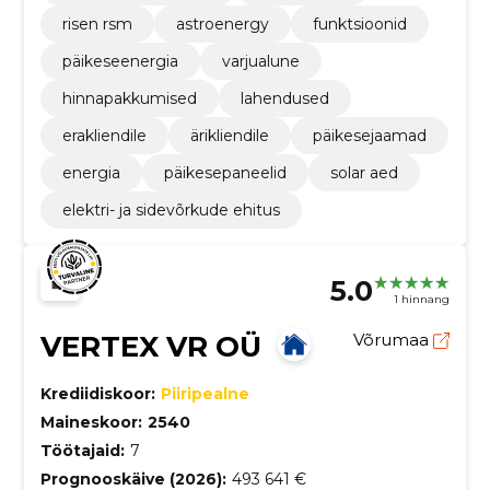
risen rsm
astroenergy
funktsioonid
päikeseenergia
varjualune
hinnapakkumised
lahendused
erakliendile
ärikliendile
päikesejaamad
energia
päikesepaneelid
solar aed
elektri- ja sidevõrkude ehitus
5.0
1 hinnang
VERTEX VR OÜ
Võrumaa
Krediidiskoor:
Piiripealne
Maineskoor:
2540
Töötajaid:
7
Prognooskäive (2026):
493 641 €