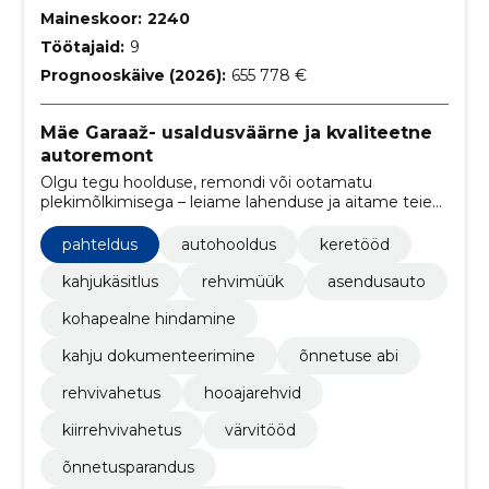
Maineskoor:
2240
Töötajaid:
9
Prognooskäive (2026):
655 778 €
Mäe Garaaž- usaldusväärne ja kvaliteetne
autoremont
Olgu tegu hoolduse, remondi või ootamatu
plekimõlkimisega – leiame lahenduse ja aitame teie
auto kiirelt tagasi teele.
pahteldus
autohooldus
keretööd
kahjukäsitlus
rehvimüük
asendusauto
kohapealne hindamine
kahju dokumenteerimine
õnnetuse abi
rehvivahetus
hooajarehvid
kiirrehvivahetus
värvitööd
õnnetusparandus