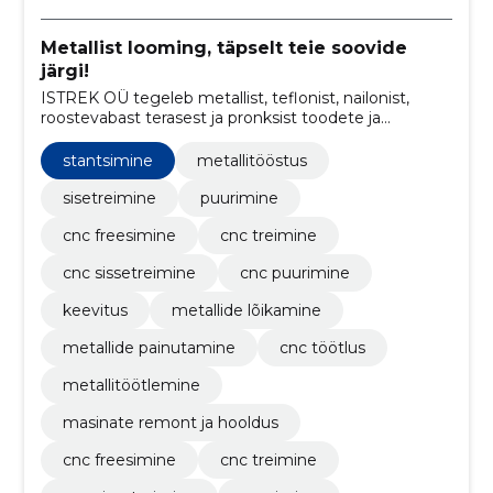
Metallist looming, täpselt teie soovide
järgi!
ISTREK OÜ tegeleb metallist, teflonist, nailonist,
roostevabast terasest ja pronksist toodete ja
konstruktsioonide valmistamisega, pakkudes
individuaalse projekti järgi tööd ja vanade
stantsimine
metallitööstus
metalldetailide restaureerimist.
sisetreimine
puurimine
cnc freesimine
cnc treimine
cnc sissetreimine
cnc puurimine
keevitus
metallide lõikamine
metallide painutamine
cnc töötlus
metallitöötlemine
masinate remont ja hooldus
cnc freesimine
cnc treimine