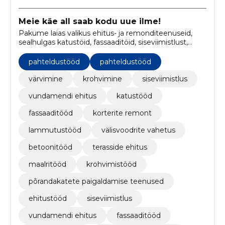
Meie käe all saab kodu uue ilme!
Pakume laias valikus ehitus- ja remonditeenuseid,
sealhulgas katustöid, fassaaditöid, siseviimistlust,
välisvoodrite vahetust ja soojustamist, betoonitöid,
lammutustöid, terasside ehitust ning korterite ja
pahteldustööd
pahteldustööd
trepikodade remonti.
värvimine
krohvimine
siseviimistlus
vundamendi ehitus
katustööd
fassaaditööd
korterite remont
lammutustööd
välisvoodrite vahetus
betoonitööd
terasside ehitus
maalritööd
krohvimistööd
põrandakatete paigaldamise teenused
ehitustööd
siseviimistlus
vundamendi ehitus
fassaaditööd