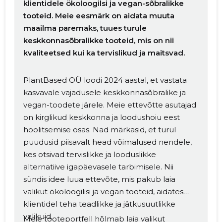
klientidele ökoloogilsi ja vegan-sõbralikke
tooteid. Meie eesmärk on aidata muuta
maailma paremaks, tuues turule
keskkonnasõbralikke tooteid, mis on nii
kvaliteetsed kui ka tervislikud ja maitsvad.
PlantBased OÜ loodi 2024 aastal, et vastata
kasvavale vajadusele keskkonnasõbralike ja
vegan-toodete järele. Meie ettevõtte asutajad
on kirglikud keskkonna ja loodushoiu eest
hoolitsemise osas. Nad märkasid, et turul
puudusid piisavalt head võimalused nendele,
kes otsivad tervislikke ja looduslikke
alternatiive igapäevasele tarbimisele. Nii
sündis idee luua ettevõte, mis pakub laia
valikut ökoloogilisi ja vegan tooteid, aidates
klientidel teha teadlikke ja jätkusuutlikke
valikuid.
Meie tooteportfell hõlmab laia valikut