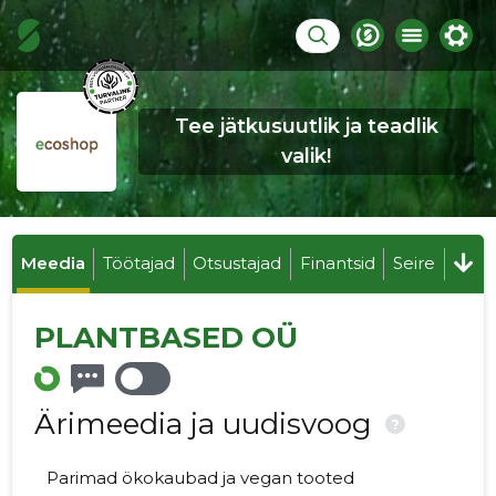
Tee jätkusuutlik ja teadlik
valik!
Meedia
Töötajad
Otsustajad
Finantsid
Seire
PLANTBASED OÜ
Ärimeedia ja uudisvoog
?
Parimad ökokaubad ja vegan tooted