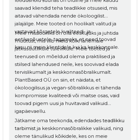
loodushoiu suunas on oluline ja meie kaudu
saavad kliendid teha teadlikke otsuseid, mis
aitavad vähendada nende ökoloogilist
jalajälge. Meie tooted on hoolikalt valitud ja
vastavad kõrgetele kvaliteedi- ja
Meie missiooniks on olla eeskujuks ja juhtida
eetikanõuetele, tagamaks, et need toovad
muutust, mis viib meid kõiki lähemale
kasu nii meie klientidele kui ka keskkonnale.
jätkusuutlikule tulevikule. Meie tooted ja
teenused on mõeldud olema praktilised ja
stiilsed lahendused neile, kes soovivad elada
tervislikumalt ja keskkonnasõbralikumalt.
PlantBased OÜ on siin, et näidata, et
ökoloogilisus ja vegan-sõbralikkus ei tähenda
kompromisse kvaliteedi või maitse osas, vaid
toovad pigem uusi ja huvitavaid valikuid
igapäevaellu.
Jätkame oma teekonda, edendades
teadlikku
tarbimist
ja keskkonnasõbralikke valikuid, ning
oleme tänulikud kõikidele, kes on meie