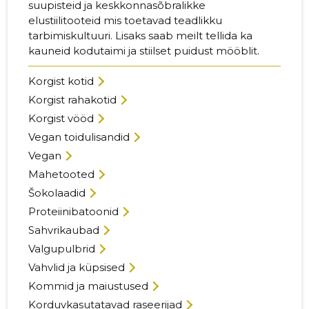
suupisteid ja keskkonnasõbralikke
elustiilitooteid mis toetavad teadlikku
tarbimiskultuuri. Lisaks saab meilt tellida ka
kauneid kodutaimi ja stiilset puidust mööblit.
Korgist kotid
Korgist rahakotid
Korgist vööd
Vegan toidulisandid
Vegan
Mahetooted
Šokolaadid
Proteiinibatoonid
Sahvrikaubad
Valgupulbrid
Vahvlid ja küpsised
Kommid ja maiustused
Korduvkasutatavad raseerijad