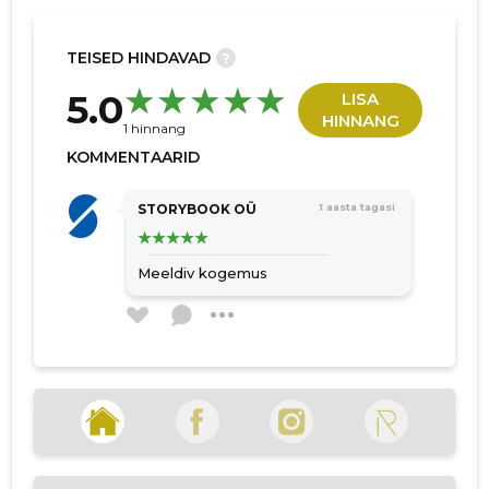
TEISED HINDAVAD
?
5.0
LISA
20
HINNANG
1 hinnang
KOMMENTAARID
STORYBOOK OÜ
1 aasta tagasi
Meeldiv kogemus