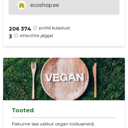
ecoshop.ee
p
?
profiili külastust
206 374
?
ettevõtte jälgijat
3
Tooted
Pakume laia valikut vegan toiduaineid,