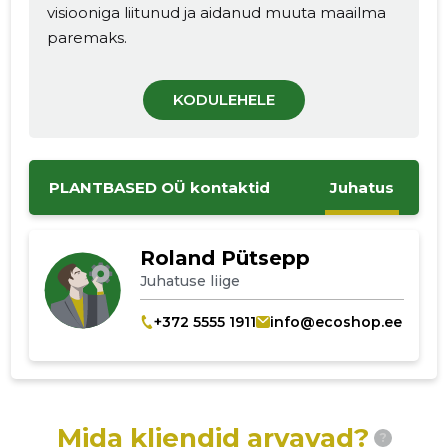
visiooniga liitunud ja aidanud muuta maailma
paremaks.
KODULEHELE
PLANTBASED OÜ kontaktid
Juhatus
Roland Pütsepp
Juhatuse liige
+372 5555 1911
info@ecoshop.ee
Mida kliendid arvavad?
?