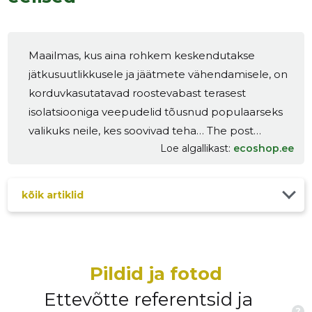
Maailmas, kus aina rohkem keskendutakse
jätkusuutlikkusele ja jäätmete vähendamisele, on
korduvkasutatavad roostevabast terasest
isolatsiooniga veepudelid tõusnud populaarseks
valikuks neile, kes soovivad teha… The post
Loe algallikast
ecoshop.ee
Roostevabast terasest korduvkasutatava
veepudeli eelised first appeared on Ecoshop.
kõik artiklid
Pildid ja fotod
Ettevõtte referentsid ja
?