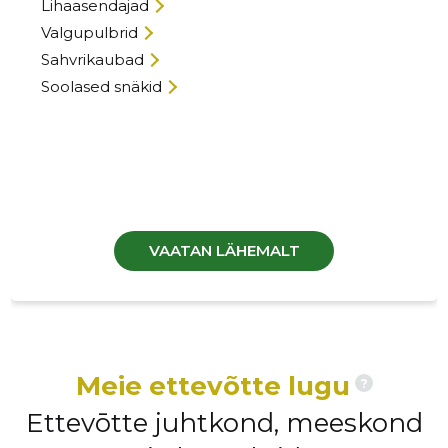
Lihaasendajad
Valgupulbrid
Sahvrikaubad
Soolased snäkid
VAATAN LÄHEMALT
Meie ettevõtte lugu
?
Ettevōtte juhtkond, meeskond