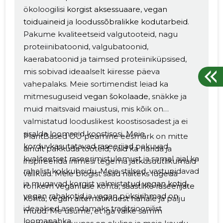
ökoloogilisi
korgist aksessuaare
,
vegan
toiduaineid
ja
loodussõbralikke kodutarbeid
.
Pakume kvaliteetseid valgutooteid, nagu
proteiinibatoonid, valgubatoonid,
kaerabatoonid ja taimsed proteiiniküpsised,
mis sobivad ideaalselt kiiresse päeva
vahepalaks. Meie sortimendist leiad ka
mitmesuguseid
vegan šokolaade
, snäkke ja
muid maitsvaid maiustusi, mis kõik on
valmistatud looduslikest koostisosadest ja ei
sisalda loomseid koostisosi. Meie
PlantBased OÜ peamine eesmärk on mitte
korduvkasutatavad raseerijad
pakuvad
ainult pakkuda tooteid, vaid ka harida ja
kvaliteetset raseerimistulemust ja samal ajal ka
inspireerida inimesi tegema jätkusuutlikumaid
rahalist kokkuhoidu. Meie stiilsed, vastupidavad
valikuid. Meie blogist saad näiteks lugeda
ja mugavad korgist valmistatud
vegan kotid
,
rohkem
veganluse
kohta,
säästlike raseerijate
vegan rahakotid
ja
vegan püksirihmad
on
kohta,
vegan alternatiividest nahale
ja palju
ideaalsed asendamaks traditsioonilist
muud. Me usume, et iga väike samm
loomanahka.