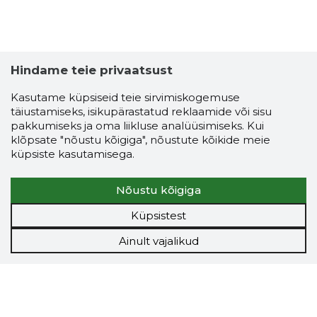
Hindame teie privaatsust
Kasutame küpsiseid teie sirvimiskogemuse
täiustamiseks, isikupärastatud reklaamide või sisu
pakkumiseks ja oma liikluse analüüsimiseks. Kui
klõpsate "nõustu kõigiga", nõustute kõikide meie
küpsiste kasutamisega.
Nõustu kõigiga
Küpsistest
Ainult vajalikud