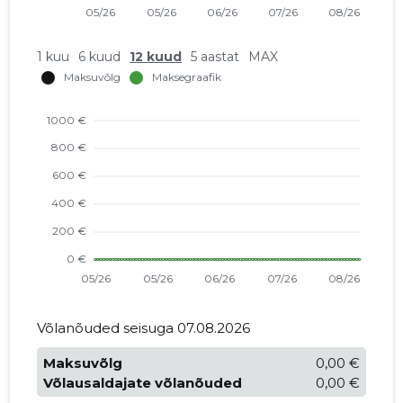
1 kuu
6 kuud
12 kuud
5 aastat
MAX
Võlanõuded seisuga 07.08.2026
Maksuvõlg
0,00 €
Võlausaldajate võlanõuded
0,00 €