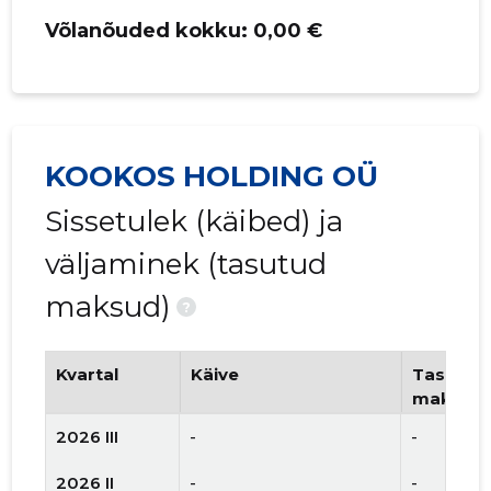
Võlanõuded kokku:
0,00 €
KOOKOS HOLDING OÜ
Sissetulek (käibed) ja
väljaminek (tasutud
maksud)
?
Kvartal
Käive
Tasutud 
maksud
2026 III
-
-
2026 II
-
-