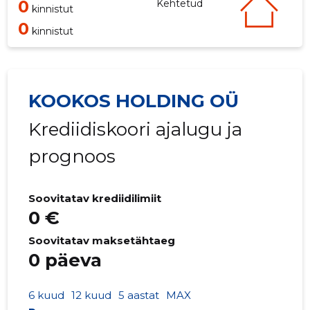
0
Kehtetud
kinnistut
0
kinnistut
KOOKOS HOLDING OÜ
Krediidiskoori ajalugu ja
prognoos
Soovitatav krediidilimiit
0 €
Soovitatav maksetähtaeg
0 päeva
6 kuud
12 kuud
5 aastat
MAX