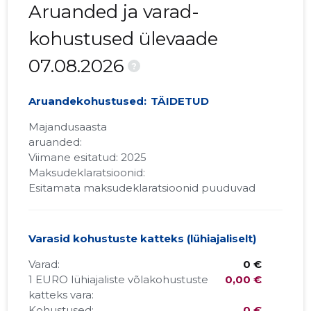
Aruanded ja varad-
kohustused ülevaade
07.08.2026
?
Aruandekohustused:
TÄIDETUD
Majandusaasta
aruanded:
Viimane esitatud: 2025
Maksudeklaratsioonid:
Esitamata maksudeklaratsioonid puuduvad
Varasid kohustuste katteks (lühiajaliselt)
Varad:
0 €
1 EURO lühiajaliste võlakohustuste
0,00 €
katteks vara:
Kohustused:
0 €