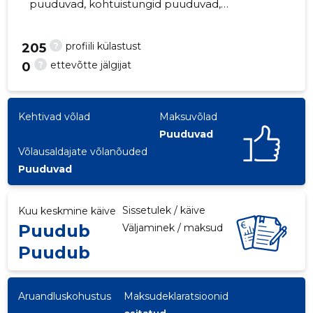
puuduvad, kohtuistungid puuduvad,
majandusaasta aruanded esitatud. Peamine
vastutav kõneisik, merike@avallone.ee,
?
profiili külastust
205
?
ettevõtte jälgijat
0
Kehtivad võlad
Maksuvõlad
Puuduvad
Võlausaldajate võlanõuded
Puuduvad
Sissetulek / käive
Kuu keskmine käive
Puudub
Väljaminek / maksud
Puudub
Aruandluskohustus
Maksudeklaratsioonid