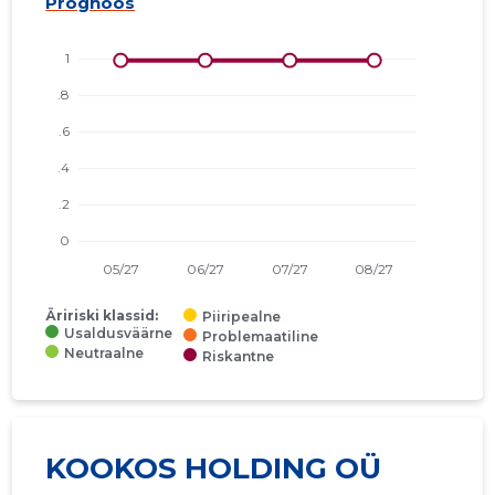
Prognoos
Äririski klassid:
Piiripealne
Usaldusväärne
Problemaatiline
Neutraalne
Riskantne
KOOKOS HOLDING OÜ