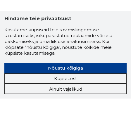
Hindame teie privaatsust
Kasutame küpsiseid teie sirvimiskogemuse
täiustamiseks, isikupärastatud reklaamide või sisu
pakkumiseks ja oma liikluse analüüsimiseks. Kui
klõpsate "nõustu kõigiga", nõustute kõikide meie
küpsiste kasutamisega.
Nõustu kõigiga
Küpsistest
Ainult vajalikud