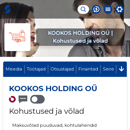
KOOKOS HOLDING OÜ |
Kohustused ja võlad
Meedia
Töötajad
Otsustajad
Finantsid
Seire
KOOKOS HOLDING OÜ
Kohustused ja võlad
Maksuvõlad puuduvad, kohtulahendid