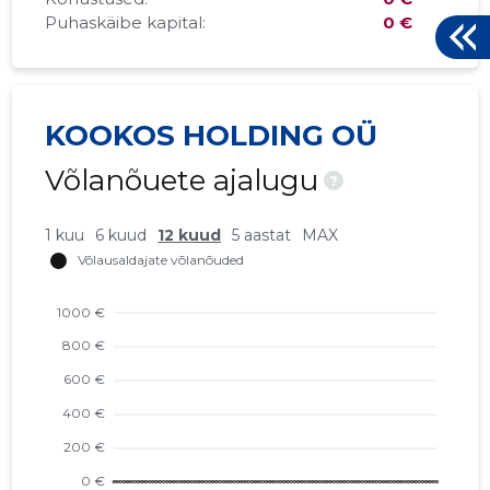
Puhaskäibe kapital:
0 €
KOOKOS HOLDING OÜ
Võlanõuete ajalugu
?
1 kuu
6 kuud
12 kuud
5 aastat
MAX