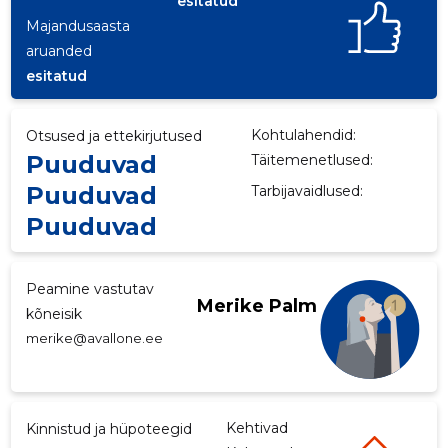
esitatud
Majandusaasta
p
aruanded
esitatud
Kohtulahendid:
Otsused ja ettekirjutused
Puuduvad
Täitemenetlused:
Puuduvad
Tarbijavaidlused:
Puuduvad
Peamine vastutav
Merike Palm
kõneisik
merike@avallone.ee
Kehtivad
Kinnistud ja hüpoteegid