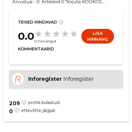
Arvustusi - 0; Artikleid 0 "Kirjuta KOOKOS
HOLDING OÜ kohta arvamuslugu!"
TEISED HINDAVAD
?
0.0
LISA
HINNANG
0 hinnangut
KOMMENTAARID
Inforegister
Inforegister
?
profiili külastust
209
?
ettevõtte jälgijat
0