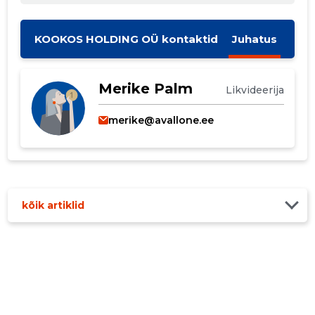
MUUDA
KOOKOS HOLDING OÜ kontaktid
Juhatus
Merike Palm
Likvideerija
merike@avallone.ee
kõik artiklid