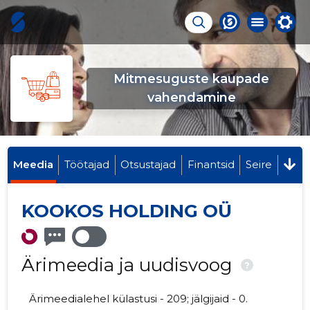
Mitmesuguste kaupade
vahendamine
Meedia
Töötajad
Otsustajad
Finantsid
Seire
KOOKOS HOLDING OÜ
Ärimeedia ja uudisvoog
?
Ärimeedialehel külastusi - 209; jälgijaid - 0.