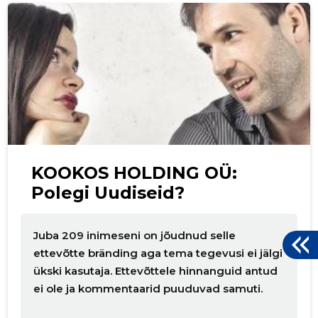
p
KOOKOS HOLDING OÜ:
Polegi Uudiseid?
Juba 209 inimeseni on jõudnud selle
ettevõtte bränding aga tema tegevusi ei jälgi
ükski kasutaja. Ettevõttele hinnanguid antud
ei ole ja kommentaarid puuduvad samuti.