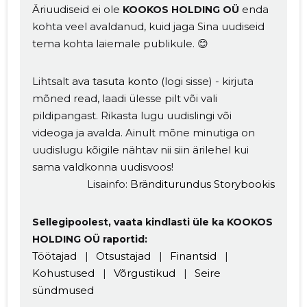
Äriuudiseid ei ole
enda
KOOKOS HOLDING OÜ
kohta veel avaldanud, kuid jaga Sina uudiseid
tema kohta laiemale publikule. 😊
Lihtsalt
ava tasuta konto
(logi sisse) - kirjuta
mõned read, laadi ülesse pilt või vali
pildipangast. Rikasta lugu uudislingi või
videoga ja avalda. Ainult mõne minutiga on
Muuda pildi
uudislugu kõigile nähtav nii siin ärilehel kui
sama valdkonna uudisvoos!
kirjeldust
Lisainfo:
Bränditurundus Storybookis
Sellegipoolest, vaata kindlasti üle ka KOOKOS
HOLDING OÜ raportid:
Töötajad
|
Otsustajad
|
Finantsid
|
Kohustused
|
Võrgustikud
|
Seire
sündmused