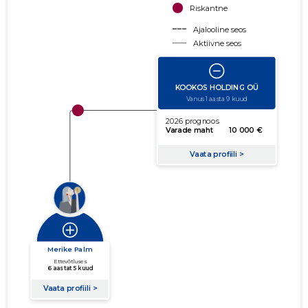
Riskantne
Ajalooline seos
Aktiivne seos
käibe suurus
võla suurus
Seoste laiendamine