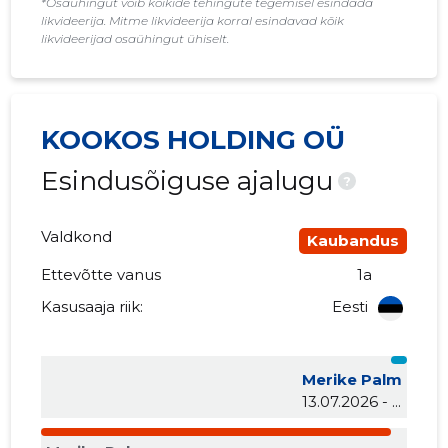
*Osaühingut võib kõikide tehingute tegemisel esindada
likvideerija. Mitme likvideerija korral esindavad kõik
likvideerijad osaühingut ühiselt.
KOOKOS HOLDING OÜ
Esindusõiguse ajalugu
?
Valdkond
Kaubandus
Ettevõtte vanus
1a
Kasusaaja riik:
Eesti
Merike Palm
13.07.2026 - ...