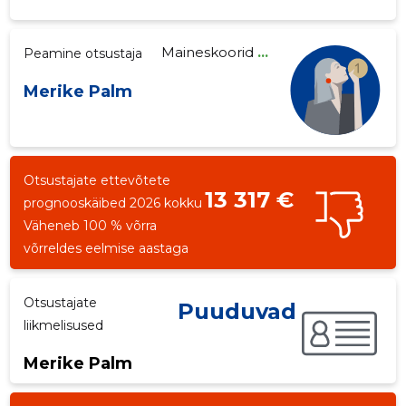
Maineskoorid
...
Peamine otsustaja
Merike Palm
Otsustajate ettevõtete
13 317 €
prognooskäibed 2026 kokku
Väheneb 100 % võrra
võrreldes eelmise aastaga
Otsustajate
Puuduvad
liikmelisused
Merike Palm