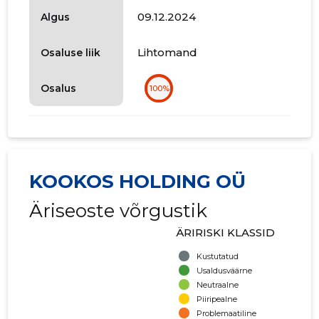
09.12.2024
Algus
Lihtomand
Osaluse liik
Osalus
100%
KOOKOS HOLDING OÜ
Äriseoste võrgustik
ÄRIRISKI KLASSID
Kustutatud
Usaldusväärne
Neutraalne
Piiripealne
Problemaatiline