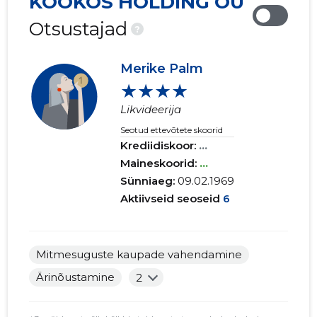
KOOKOS HOLDING OÜ
Otsustajad
?
Merike Palm
★★★★
Likvideerija
Seotud ettevõtete skoorid
Krediidiskoor:
...
Maineskoorid:
...
Sünniaeg:
09.02.1969
Aktiivseid seoseid
6
Mitmesuguste kaupade vahendamine
Ärinõustamine
2