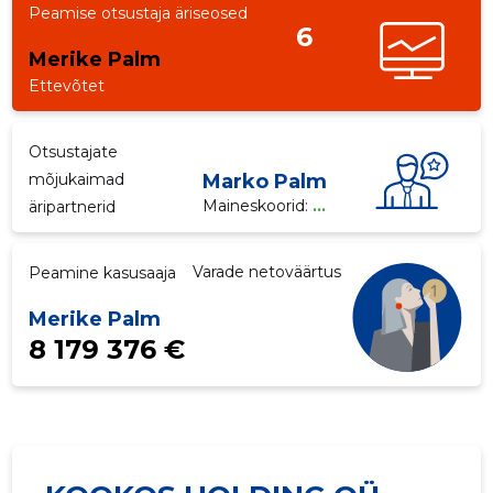
Peamise otsustaja äriseosed
6
p
Merike Palm
Ettevõtet
Otsustajate
mõjukaimad
Marko Palm
Maineskoorid:
...
äripartnerid
Varade netoväärtus
Peamine kasusaaja
Merike Palm
8 179 376 €