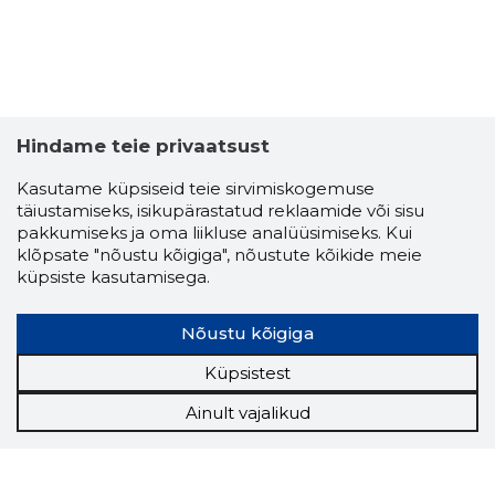
Hindame teie privaatsust
Kasutame küpsiseid teie sirvimiskogemuse
täiustamiseks, isikupärastatud reklaamide või sisu
pakkumiseks ja oma liikluse analüüsimiseks. Kui
klõpsate "nõustu kõigiga", nõustute kõikide meie
küpsiste kasutamisega.
Nõustu kõigiga
Küpsistest
Ainult vajalikud