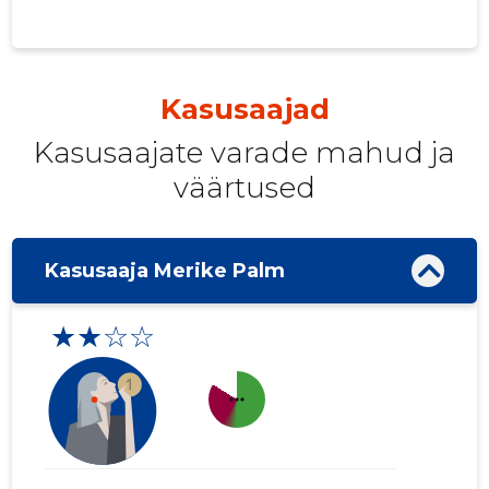
Kasusaajad
Kasusaajate varade mahud ja
väärtused
Kasusaaja Merike Palm
★★☆☆
more_horiz