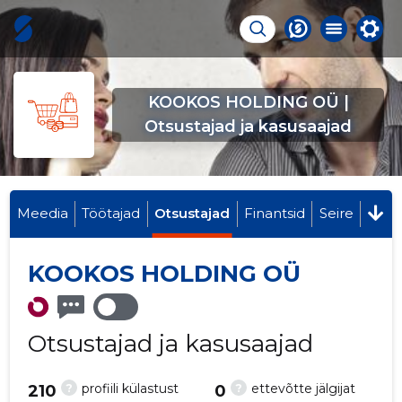
KOOKOS HOLDING OÜ |
Otsustajad ja kasusaajad
Meedia
Töötajad
Otsustajad
Finantsid
Seire
KOOKOS HOLDING OÜ
Otsustajad ja kasusaajad
?
?
profiili külastust
ettevõtte jälgijat
210
0