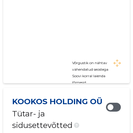
Võrgustik on nähtav
vähendatud seostega
Soovi korral laienda
lõimesid
KOOKOS HOLDING OÜ
Tütar- ja
sidusettevõtted
?