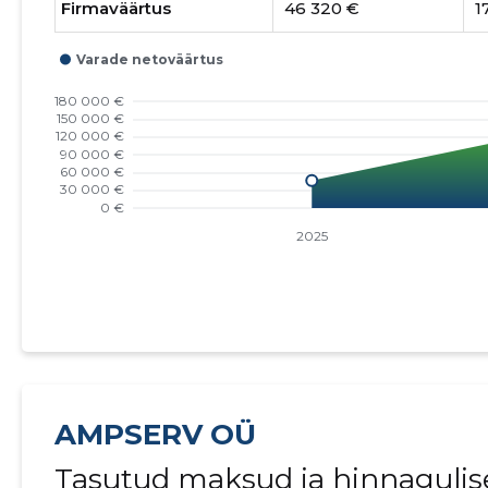
Firmaväärtus
46 320 €
1
AMPSERV OÜ
Tasutud maksud ja hinnagulis