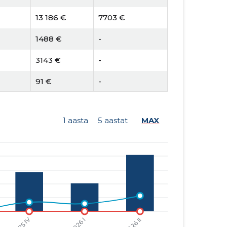
13 186 €
7703 €
1488 €
-
3143 €
-
91 €
-
1 aasta
5 aastat
MAX