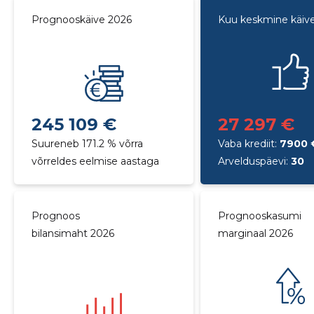
Prognooskäive 2026
Kuu keskmine käiv
245 109 €
27 297 €
Suureneb 171.2 % võrra
Vaba krediit:
7900 
võrreldes eelmise aastaga
Arvelduspäevi:
30
Prognoos
Prognooskasumi
bilansimaht 2026
marginaal 2026