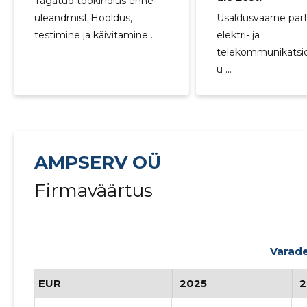
Tagatud töökindlus enne
üleandmist Hooldus,
Usaldusväärne par
testimine ja käivitamine ...
elektri- ja
telekommunikatsio
u ...
AMPSERV OÜ
Firmaväärtus
Varade
EUR
2025
2