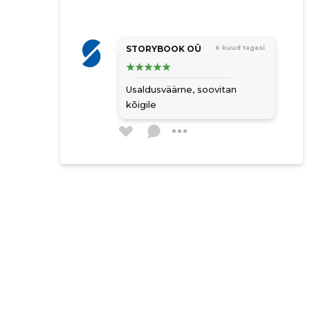
STORYBOOK OÜ
6 kuud tagasi
Usaldusväärne, soovitan
kõigile