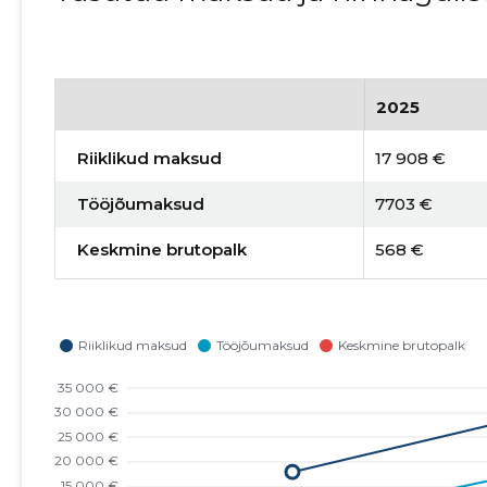
2025
Riiklikud maksud
17 908 €
Tööjõumaksud
7703 €
Keskmine brutopalk
568 €