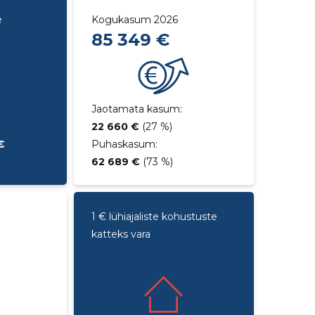
e
Kogukasum 2026
85 349 €
Jaotamata kasum:
22 660 €
(27 %)
€
Puhaskasum:
62 689 €
(73 %)
1 € lühiajaliste kohustuste
katteks vara