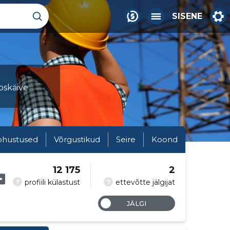
SISENE
oskäive
ohustused
Võrgustikud
Seire
Koond
12 175
2
?
?
profiili külastust
ettevõtte jälgijat
JÄLGI