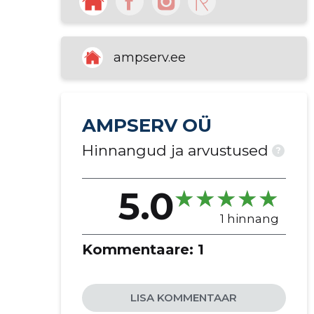
käivitamine
süsteemihooldus
võrgukontrollid
ampserv.ee
elektri- ja sidevõrkude ehitus
AMPSERV OÜ
Hinnangud ja arvustused
?
5.0
1 hinnang
Kommentaare:
1
LISA KOMMENTAAR