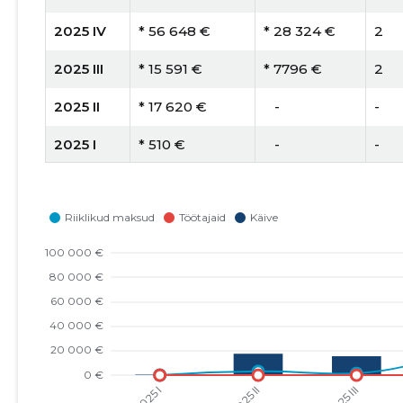
2025 IV
* 56 648 €
* 28 324 €
2
2025 III
* 15 591 €
* 7796 €
2
2025 II
* 17 620 €
   -
-
2025 I
* 510 €
   -
-