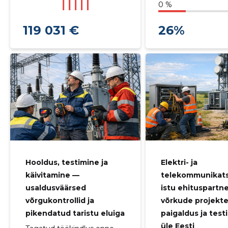
0 %
119 031 €
26%
Hooldus, testimine ja
Elektri- ja
käivitamine —
telekommunikats
usaldusväärsed
istu ehituspartn
võrgukontrollid ja
võrkude projekte
pikendatud taristu eluiga
paigaldus ja test
üle Eesti