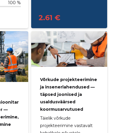
100 %
2.61 €
Võrkude projekteerimine
ja insenerlahendused —
täpsed joonised ja
usaldusväärsed
ioonitar
koormusarvutused
er —
erimine,
Täielik võrkude
imine
projekteerimine vastavalt