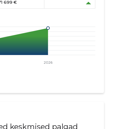
71 699 €
ed keskmised palgad