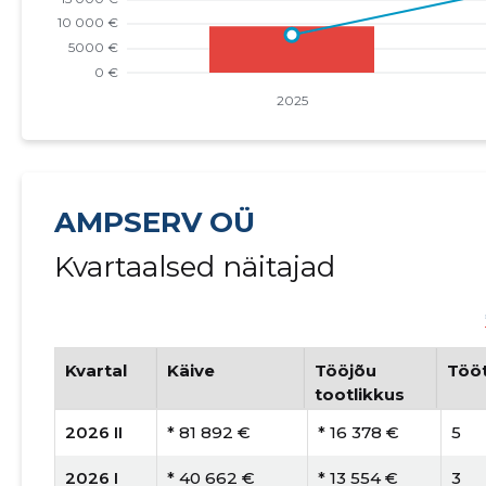
AMPSERV OÜ
Kvartaalsed näitajad
Kvartal
Käive
Tööjõu
Tööt
tootlikkus
2026 II
* 81 892 €
* 16 378 €
5
2026 I
* 40 662 €
* 13 554 €
3