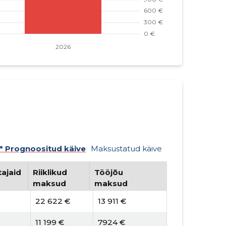
* Prognoositud käive
Maksustatud käive
ajaid
Riiklikud
Tööjõu
maksud
maksud
22 622 €
13 911 €
11 199 €
7924 €