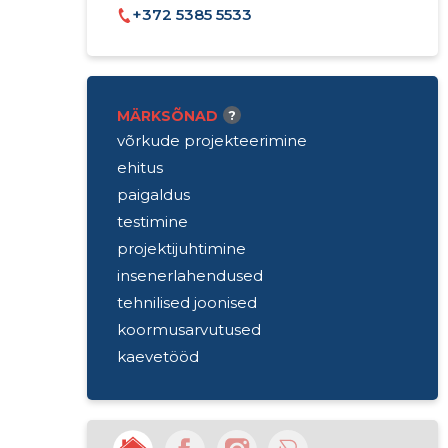
+372 5385 5533
MÄRKSÕNAD
?
võrkude projekteerimine
ehitus
paigaldus
testimine
projektijuhtimine
insenerlahendused
tehnilised joonised
koormusarvutused
kaevetööd
kaablipaigaldus
postide tõstmine
tehnoseadmete paigaldus