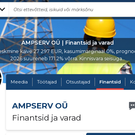
AMPSERV OÜ | Finantsid ja varad
skmine käive 27 297 EUR, kasumimarginaal 0%, progno
2026 suureneb 171.2% võrra. Kinnisvara seisuga...
Meedia
Töötajad
Otsustajad
Finantsid
K
AMPSERV OÜ
Finantsid ja varad