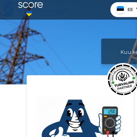
EE
Kuu ke