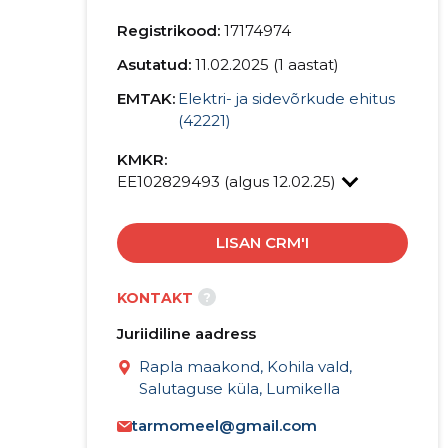
Registrikood:
17174974
Asutatud:
11.02.2025 (1 aastat)
EMTAK:
Elektri- ja sidevõrkude ehitus
(42221)
KMKR:
EE102829493 (algus 12.02.25)
LISAN CRM'I
?
KONTAKT
Juriidiline aadress
Rapla maakond, Kohila vald,
Salutaguse küla, Lumikella
tarmomeel@gmail.com