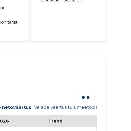
kohalikele nõuetele ...
tner
onitarist
 netoväärtus
Varade väärtus tulumeetodil
026
Trend