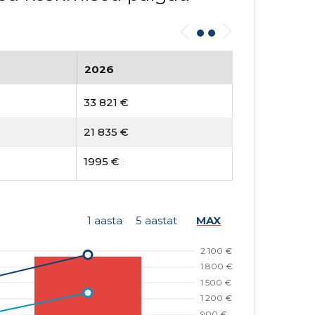
2026
33 821 €
21 835 €
1995 €
1 aasta
5 aastat
MAX