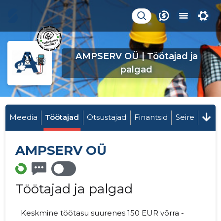
AMPSERV OÜ | Töötajad ja
palgad
Meedia
Töötajad
Otsustajad
Finantsid
Seire
AMPSERV OÜ
Töötajad ja palgad
Keskmine töötasu suurenes 150 EUR võrra -