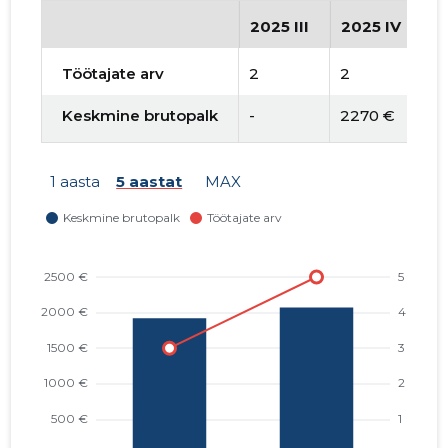
2025 III
2025 IV
2
Töötajate arv
2
2
3
Keskmine brutopalk
-
2270 €
1
1 aasta
5 aastat
MAX