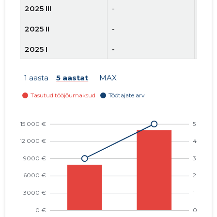
2025 III
-
2
2025 II
-
-
2025 I
-
-
1 aasta
5 aastat
MAX