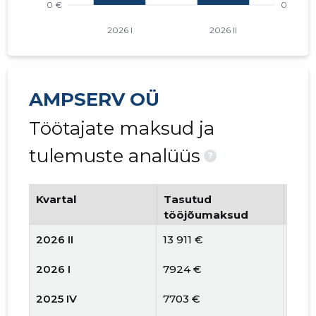
AMPSERV OÜ
Töötajate maksud ja
tulemuste analüüs
?
Kvartal
Tasutud
Tööt
tööjõumaksud
arv
2026 II
13 911 €
5
2026 I
7924 €
3
2025 IV
7703 €
2