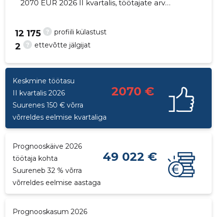
2070 EUR 2026 II kvartalis, töötajate arv
suurenes 2 võrra - 5 töötajat
?
profiili külastust
12 175
?
ettevõtte jälgijat
2
28
Keskmine töötasu
2070 €
II kvartalis 2026
Suurenes 150 € võrra
võrreldes eelmise kvartaliga
Prognooskäive 2026
49 022 €
töötaja kohta
Suureneb 32 % võrra
võrreldes eelmise aastaga
Prognooskasum 2026