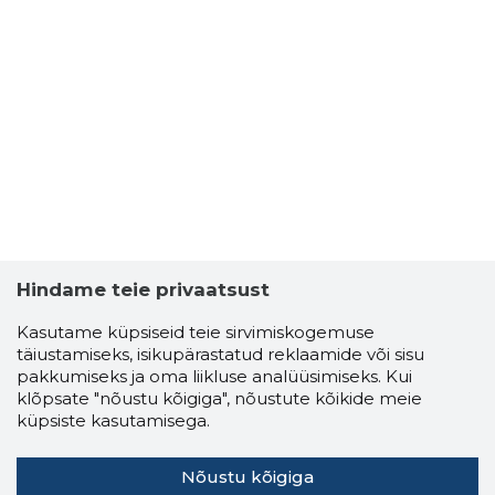
Hindame teie privaatsust
Kasutame küpsiseid teie sirvimiskogemuse
täiustamiseks, isikupärastatud reklaamide või sisu
pakkumiseks ja oma liikluse analüüsimiseks. Kui
klõpsate "nõustu kõigiga", nõustute kõikide meie
küpsiste kasutamisega.
Nõustu kõigiga