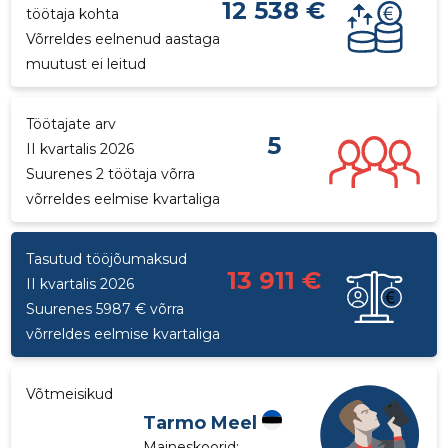
12 538 €
töötaja kohta
p
Võrreldes eelnenud aastaga
muutust ei leitud
Töötajate arv
5
II kvartalis 2026
Suurenes 2 töötaja võrra
võrreldes eelmise kvartaliga
Tasutud tööjõumaksud
13 911 €
II kvartalis 2026
Suurenes 5987 € võrra
võrreldes eelmise kvartaliga
Võtmeisikud
Tarmo Meel
Maineskoorid:
...