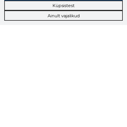
Küpsistest
Ainult vajalikud
Storybook
Chrome laiendus
Storybooki laiendus ütleb Sulle, mis firma
veebilehel Sa parajasti viibid ja kui usaldusväärne
see firma täna on.
LAADI LAIENDUS ALLA