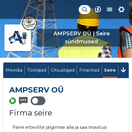
AMPSERV OÜ | Seire
sündmused
Meedia
Töötajad
Otsustajad
Finantsid
Seire
AMPSERV OÜ
Firma seire
Pane ettevõte jälgimise alla ja saa teavitusi