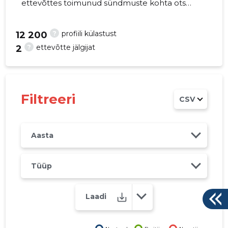
ettevõttes toimunud sündmuste kohta otse
oma mobiili, veebi või emailile. Õiged otsused
õigel ajal!
?
profiili külastust
12 200
?
ettevõtte jälgijat
2
28
Filtreeri
CSV
Aasta
Tüüp
Laadi