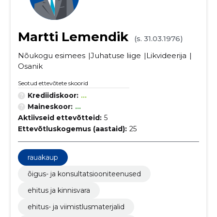
Martti Lemendik
(s. 31.03.1976)
Nõukogu esimees
Juhatuse liige
Likvideerija
Osanik
Seotud ettevõtete skoorid
Krediidiskoor:
...
Maineskoor:
...
Aktiivseid ettevõtteid:
5
Ettevõtluskogemus (aastaid):
25
rauakaup
õigus- ja konsultatsiooniteenused
ehitus ja kinnisvara
ehitus- ja viimistlusmaterjalid