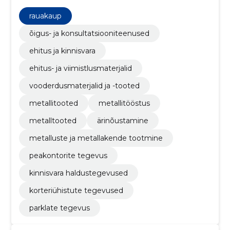
rauakaup
õigus- ja konsultatsiooniteenused
ehitus ja kinnisvara
ehitus- ja viimistlusmaterjalid
vooderdusmaterjalid ja -tooted
metallitooted
metallitööstus
metalltooted
ärinõustamine
metalluste ja metallakende tootmine
peakontorite tegevus
kinnisvara haldustegevused
korteriühistute tegevused
parklate tegevus