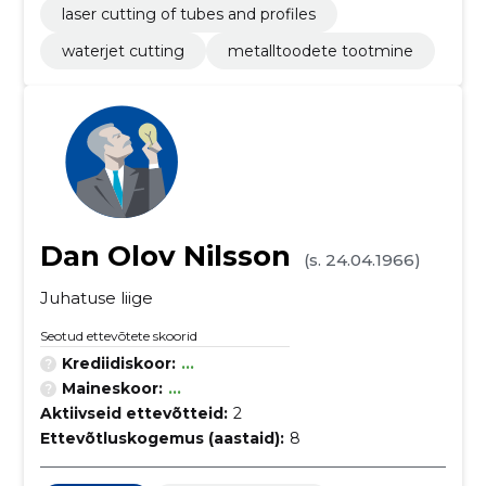
laser cutting of tubes and profiles
waterjet cutting
metalltoodete tootmine
Dan Olov Nilsson
(s. 24.04.1966)
Juhatuse liige
Seotud ettevõtete skoorid
Krediidiskoor:
...
Maineskoor:
...
Aktiivseid ettevõtteid:
2
Ettevõtluskogemus (aastaid):
8