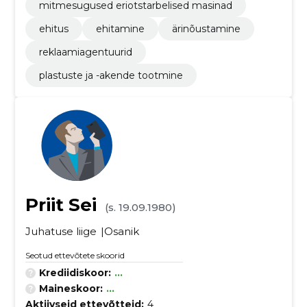
mitmesugused eriotstarbelised masinad
ehitus
ehitamine
ärinõustamine
reklaamiagentuurid
plastuste ja -akende tootmine
Priit Sei
(s. 19.09.1980)
Juhatuse liige
Osanik
Seotud ettevõtete skoorid
Krediidiskoor:
...
Maineskoor:
...
Aktiivseid ettevõtteid:
4