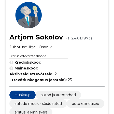
Artjom Sokolov
(s. 24.01.1973)
Juhatuse liige
Osanik
Seotud ettevõtete skoorid
Krediidiskoor:
...
Maineskoor:
...
Aktiivseid ettevõtteid:
2
Ettevõtluskogemus (aastaid):
25
rauakaup
autod ja autotarbed
autode müük - sõiduautod
auto esindused
ehitus ja kinnisvara