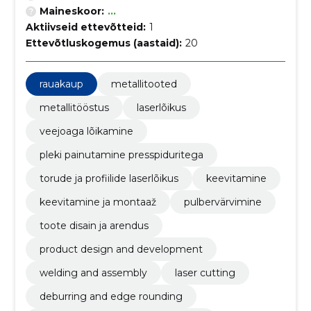
Maineskoor:
...
Aktiivseid ettevõtteid:
1
Ettevõtluskogemus (aastaid):
20
rauakaup
metallitooted
metallitööstus
laserlõikus
veejoaga lõikamine
pleki painutamine presspiduritega
torude ja profiilide laserlõikus
keevitamine
keevitamine ja montaaž
pulbervärvimine
toote disain ja arendus
product design and development
welding and assembly
laser cutting
deburring and edge rounding