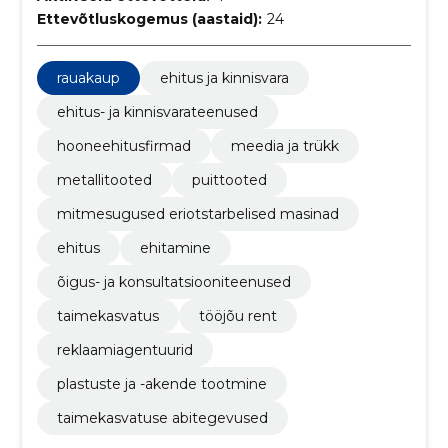
Ettevõtluskogemus (aastaid):
24
rauakaup
ehitus ja kinnisvara
ehitus- ja kinnisvarateenused
hooneehitusfirmad
meedia ja trükk
metallitooted
puittooted
mitmesugused eriotstarbelised masinad
ehitus
ehitamine
õigus- ja konsultatsiooniteenused
taimekasvatus
tööjõu rent
reklaamiagentuurid
plastuste ja -akende tootmine
taimekasvatuse abitegevused