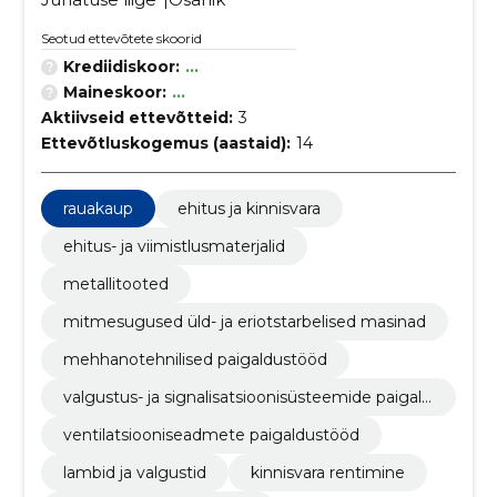
Seotud ettevõtete skoorid
Krediidiskoor:
...
Maineskoor:
...
Aktiivseid ettevõtteid:
3
Ettevõtluskogemus (aastaid):
14
rauakaup
ehitus ja kinnisvara
ehitus- ja viimistlusmaterjalid
metallitooted
mitmesugused üld- ja eriotstarbelised masinad
mehhanotehnilised paigaldustööd
valgustus- ja signalisatsioonisüsteemide paigald
amine
ventilatsiooniseadmete paigaldustööd
lambid ja valgustid
kinnisvara rentimine