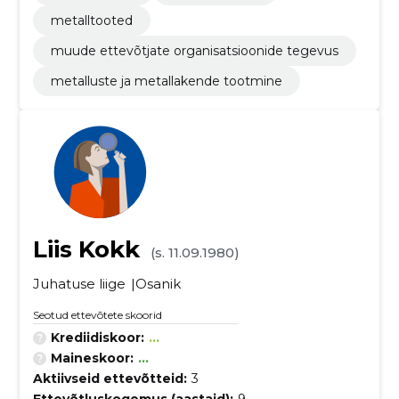
metalltooted
muude ettevõtjate organisatsioonide tegevus
metalluste ja metallakende tootmine
Liis Kokk
(s. 11.09.1980)
Juhatuse liige
Osanik
Seotud ettevõtete skoorid
Krediidiskoor:
...
Maineskoor:
...
Aktiivseid ettevõtteid:
3