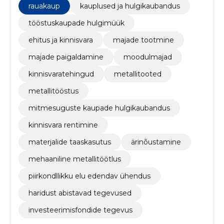
rauakaup
kauplused ja hulgikaubandus
tööstuskaupade hulgimüük
ehitus ja kinnisvara
majade tootmine
majade paigaldamine
moodulmajad
kinnisvaratehingud
metallitooted
metallitööstus
mitmesuguste kaupade hulgikaubandus
kinnisvara rentimine
materjalide taaskasutus
ärinõustamine
mehaaniline metallitöötlus
piirkondllikku elu edendav ühendus
haridust abistavad tegevused
investeerimisfondide tegevus