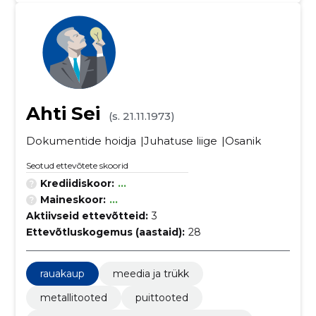
Ahti Sei
(s. 21.11.1973)
Dokumentide hoidja
Juhatuse liige
Osanik
Seotud ettevõtete skoorid
Krediidiskoor:
...
Maineskoor:
...
Aktiivseid ettevõtteid:
3
Ettevõtluskogemus (aastaid):
28
rauakaup
meedia ja trükk
metallitooted
puittooted