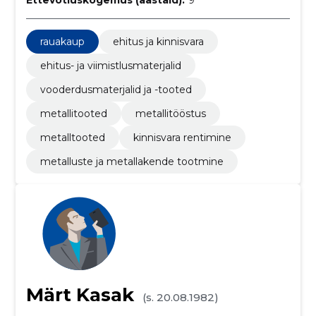
Ettevõtluskogemus (aastaid):
9
rauakaup
ehitus ja kinnisvara
ehitus- ja viimistlusmaterjalid
vooderdusmaterjalid ja -tooted
metallitooted
metallitööstus
metalltooted
kinnisvara rentimine
metalluste ja metallakende tootmine
Märt Kasak
(s. 20.08.1982)