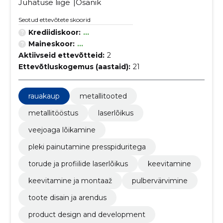
Juhatuse liige
Osanik
Seotud ettevõtete skoorid
Krediidiskoor:
...
Maineskoor:
...
Aktiivseid ettevõtteid:
2
Ettevõtluskogemus (aastaid):
21
rauakaup
metallitooted
metallitööstus
laserlõikus
veejoaga lõikamine
pleki painutamine presspiduritega
torude ja profiilide laserlõikus
keevitamine
keevitamine ja montaaž
pulbervärvimine
toote disain ja arendus
product design and development