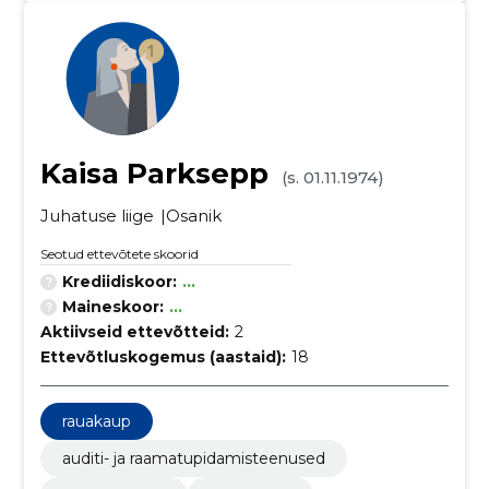
Kaisa Parksepp
(s. 01.11.1974)
Juhatuse liige
Osanik
Seotud ettevõtete skoorid
Krediidiskoor:
...
Maineskoor:
...
Aktiivseid ettevõtteid:
2
Ettevõtluskogemus (aastaid):
18
rauakaup
auditi- ja raamatupidamisteenused