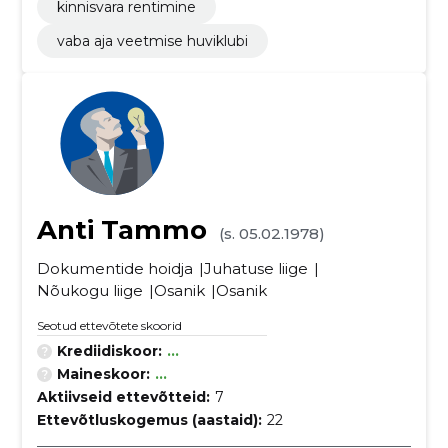
kinnisvara rentimine
vaba aja veetmise huviklubi
Anti Tammo
(s. 05.02.1978)
Dokumentide hoidja
Juhatuse liige
Nõukogu liige
Osanik
Osanik
Seotud ettevõtete skoorid
Krediidiskoor:
...
Maineskoor:
...
Aktiivseid ettevõtteid:
7
Ettevõtluskogemus (aastaid):
22