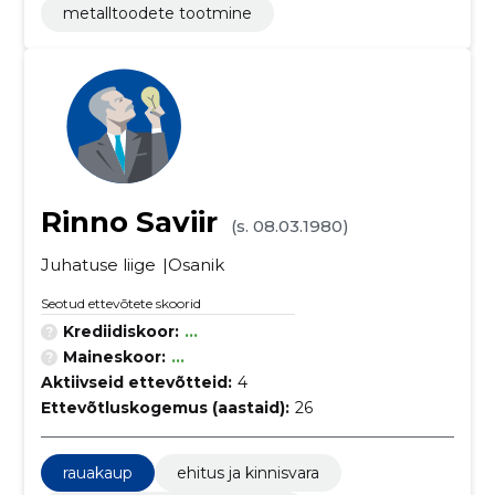
metalltoodete tootmine
Rinno Saviir
(s. 08.03.1980)
Juhatuse liige
Osanik
Seotud ettevõtete skoorid
Krediidiskoor:
...
Maineskoor:
...
Aktiivseid ettevõtteid:
4
Ettevõtluskogemus (aastaid):
26
rauakaup
ehitus ja kinnisvara