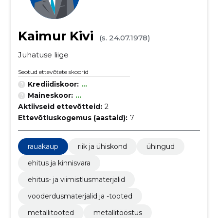
Kaimur Kivi
(s. 24.07.1978)
Juhatuse liige
Seotud ettevõtete skoorid
Krediidiskoor:
...
Maineskoor:
...
Aktiivseid ettevõtteid:
2
Ettevõtluskogemus (aastaid):
7
rauakaup
riik ja ühiskond
ühingud
ehitus ja kinnisvara
ehitus- ja viimistlusmaterjalid
vooderdusmaterjalid ja -tooted
metallitooted
metallitööstus