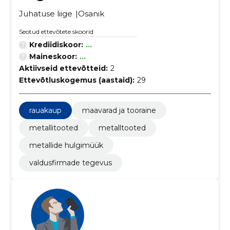
Juhatuse liige
Osanik
Seotud ettevõtete skoorid
Krediidiskoor:
...
Maineskoor:
...
Aktiivseid ettevõtteid:
2
Ettevõtluskogemus (aastaid):
29
rauakaup
maavarad ja tooraine
metallitooted
metalltooted
metallide hulgimüük
valdusfirmade tegevus