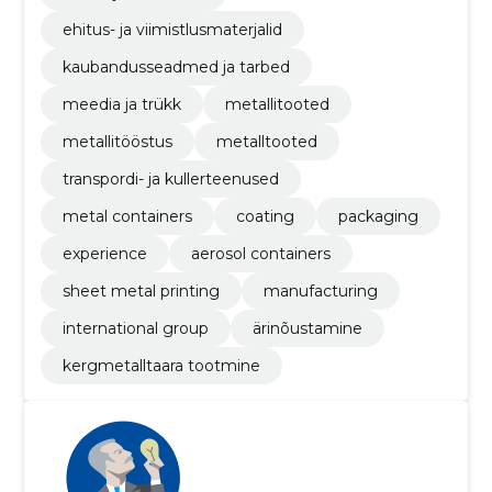
ehitus- ja viimistlusmaterjalid
kaubandusseadmed ja tarbed
meedia ja trükk
metallitooted
metallitööstus
metalltooted
transpordi- ja kullerteenused
metal containers
coating
packaging
experience
aerosol containers
sheet metal printing
manufacturing
international group
ärinõustamine
kergmetalltaara tootmine