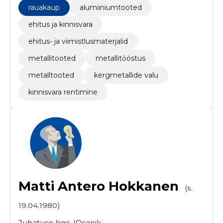
rauakaup
alumiiniumtooted
ehitus ja kinnisvara
ehitus- ja viimistlusmaterjalid
metallitooted
metallitööstus
metalltooted
kergmetallide valu
kinnisvara rentimine
Matti Antero Hokkanen
(s.
19.04.1980)
Juhatuse liige
Osanik