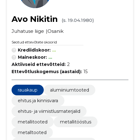
Avo Nikitin
(s. 19.04.1980)
Juhatuse liige
Osanik
Seotud ettevõtete skoorid
Krediidiskoor:
...
Maineskoor:
...
Aktiivseid ettevõtteid:
2
Ettevõtluskogemus (aastaid):
15
rauakaup
alumiiniumtooted
ehitus ja kinnisvara
ehitus- ja viimistlusmaterjalid
metallitooted
metallitööstus
metalltooted