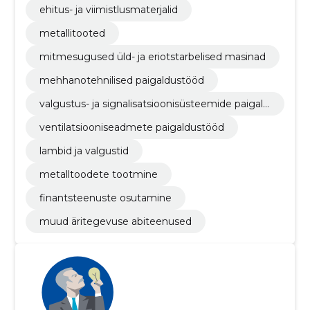
ehitus- ja viimistlusmaterjalid
metallitooted
mitmesugused üld- ja eriotstarbelised masinad
mehhanotehnilised paigaldustööd
valgustus- ja signalisatsioonisüsteemide paigald
amine
ventilatsiooniseadmete paigaldustööd
lambid ja valgustid
metalltoodete tootmine
finantsteenuste osutamine
muud äritegevuse abiteenused