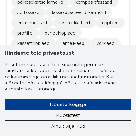
päikesekaitse lamellid
komposiitfassaad
3d fassaad
fassaadipaneelid; -lamellid
erilahendused
fassaadikatted
ripplaed
profiilid
paneelripplaed
kassettripplaed
lamell-laed
võrklaed
Hindame teie privaatsust
erikonstruktsioonidega laed
kergroovid
termoprofiilid
tuulutuvad roovid
Kasutame küpsiseid teie sirvimiskogemuse
täiustamiseks, isikupärastatud reklaamide või sisu
eriprofiilid
värvivalik
isikupärased
pakkumiseks ja oma liikluse analüüsimiseks. Kui
klõpsate "nõustu kõigiga", nõustute kõikide meie
roostevaba teras
küpsiste kasutamisega.
Nõustu kõigiga
Küpsistest
Ainult vajalikud