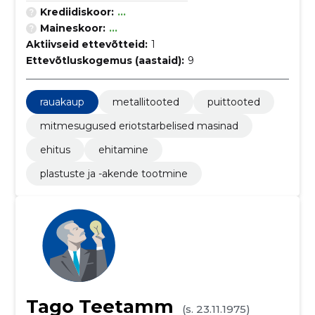
Krediidiskoor:
...
Maineskoor:
...
Aktiivseid ettevõtteid:
1
Ettevõtluskogemus (aastaid):
9
rauakaup
metallitooted
puittooted
mitmesugused eriotstarbelised masinad
ehitus
ehitamine
plastuste ja -akende tootmine
Tago Teetamm
(s. 23.11.1975)