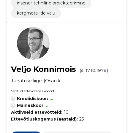
insener-tehniline projekteerimine
kergmetallide valu
Veljo Konnimois
(s. 17.10.1978)
Juhatuse liige
Osanik
Seotud ettevõtete skoorid
Krediidiskoor:
...
Maineskoor:
...
Aktiivseid ettevõtteid:
10
Ettevõtluskogemus (aastaid):
25