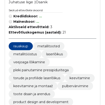
Juhatuse liige
Osanik
Seotud ettevõtete skoorid
Krediidiskoor:
...
Maineskoor:
...
Aktiivseid ettevõtteid:
3
Ettevõtluskogemus (aastaid):
21
rauakaup
metallitooted
metallitööstus
laserlõikus
veejoaga lõikamine
pleki painutamine presspiduritega
torude ja profiilide laserlõikus
keevitamine
keevitamine ja montaaž
pulbervärvimine
toote disain ja arendus
product design and development