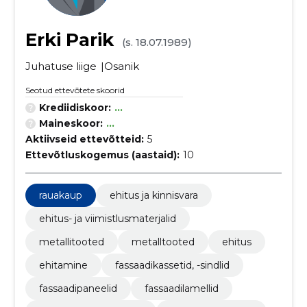
Erki Parik
(s. 18.07.1989)
Juhatuse liige
Osanik
Seotud ettevõtete skoorid
Krediidiskoor:
...
Maineskoor:
...
Aktiivseid ettevõtteid:
5
Ettevõtluskogemus (aastaid):
10
rauakaup
ehitus ja kinnisvara
ehitus- ja viimistlusmaterjalid
metallitooted
metalltooted
ehitus
ehitamine
fassaadikassetid, -sindlid
fassaadipaneelid
fassaadilamellid