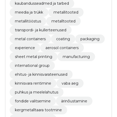
kaubandusseadmed ja tarbed
meedia ja trükk
metallitooted
metallitööstus
metalltooted
transpordi- ja kullerteenused
metal containers
coating
packaging
experience
aerosol containers
sheet metal printing
manufacturing
international group
ehitus- ja kinnisvarateenused
kinnisvara rentimine
vaba aeg
puhkus ja meelelahutus
fondide valitsemine
ärinõustamine
kergmetalltaara tootmine