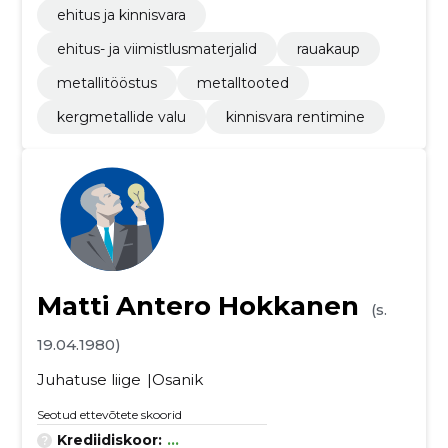
ehitus ja kinnisvara
ehitus- ja viimistlusmaterjalid
rauakaup
metallitööstus
metalltooted
kergmetallide valu
kinnisvara rentimine
Matti Antero Hokkanen
(s.
19.04.1980)
Juhatuse liige
Osanik
Seotud ettevõtete skoorid
Krediidiskoor:
...