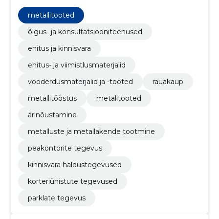
metallitooted
õigus- ja konsultatsiooniteenused
ehitus ja kinnisvara
ehitus- ja viimistlusmaterjalid
vooderdusmaterjalid ja -tooted
rauakaup
metallitööstus
metalltooted
ärinõustamine
metalluste ja metallakende tootmine
peakontorite tegevus
kinnisvara haldustegevused
korteriühistute tegevused
parklate tegevus