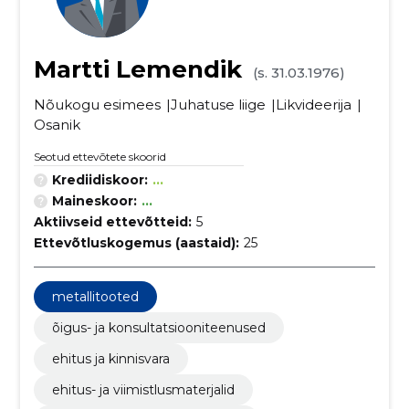
Martti Lemendik
(s. 31.03.1976)
Nõukogu esimees
Juhatuse liige
Likvideerija
Osanik
Seotud ettevõtete skoorid
Krediidiskoor:
...
Maineskoor:
...
Aktiivseid ettevõtteid:
5
Ettevõtluskogemus (aastaid):
25
metallitooted
õigus- ja konsultatsiooniteenused
ehitus ja kinnisvara
ehitus- ja viimistlusmaterjalid