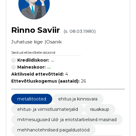
Rinno Saviir
(s. 08.03.1980)
Juhatuse liige
Osanik
Seotud ettevõtete skoorid
Krediidiskoor:
...
Maineskoor:
...
Aktiivseid ettevõtteid:
4
Ettevõtluskogemus (aastaid):
26
metallitooted
ehitus ja kinnisvara
ehitus- ja viimistlusmaterjalid
rauakaup
mitmesugused üld- ja eriotstarbelised masinad
mehhanotehnilised paigaldustööd