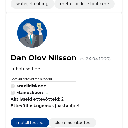
waterjet cutting
metalltoodete tootmine
Dan Olov Nilsson
(s. 24.04.1966)
Juhatuse liige
Seotud ettevõtete skoorid
Krediidiskoor:
...
Maineskoor:
...
Aktiivseid ettevõtteid:
2
Ettevõtluskogemus (aastaid):
8
metallitooted
alumiiniumtooted