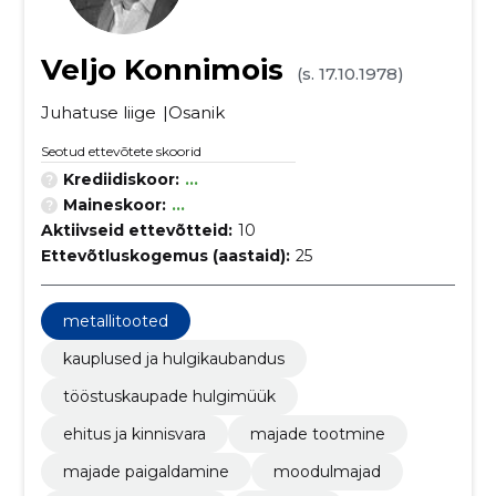
Veljo Konnimois
(s. 17.10.1978)
Juhatuse liige
Osanik
Seotud ettevõtete skoorid
Krediidiskoor:
...
Maineskoor:
...
Aktiivseid ettevõtteid:
10
Ettevõtluskogemus (aastaid):
25
metallitooted
kauplused ja hulgikaubandus
tööstuskaupade hulgimüük
ehitus ja kinnisvara
majade tootmine
majade paigaldamine
moodulmajad