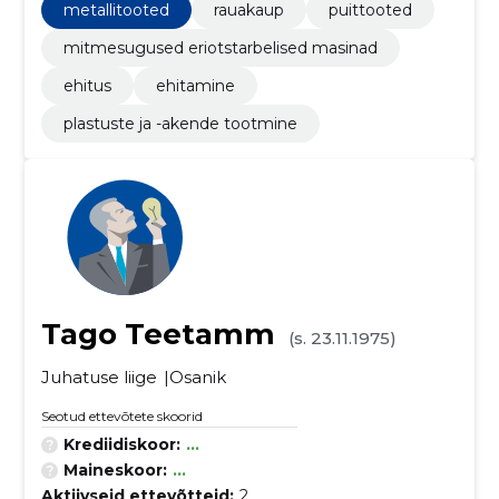
metallitooted
rauakaup
puittooted
mitmesugused eriotstarbelised masinad
ehitus
ehitamine
plastuste ja -akende tootmine
Tago Teetamm
(s. 23.11.1975)
Juhatuse liige
Osanik
Seotud ettevõtete skoorid
Krediidiskoor:
...
Maineskoor:
...
Aktiivseid ettevõtteid:
2