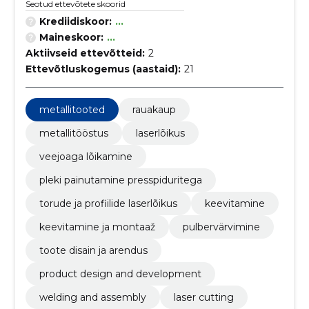
Seotud ettevõtete skoorid
Krediidiskoor:
...
Maineskoor:
...
Aktiivseid ettevõtteid:
2
Ettevõtluskogemus (aastaid):
21
metallitooted
rauakaup
metallitööstus
laserlõikus
veejoaga lõikamine
pleki painutamine presspiduritega
torude ja profiilide laserlõikus
keevitamine
keevitamine ja montaaž
pulbervärvimine
toote disain ja arendus
product design and development
welding and assembly
laser cutting