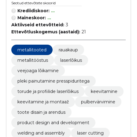
Seotud ettevõtete skoorid
Krediidiskoor:
...
Maineskoor:
...
Aktiivseid ettevõtteid:
3
Ettevõtluskogemus (aastaid):
21
metallitooted
rauakaup
metallitööstus
laserlõikus
veejoaga lõikamine
pleki painutamine presspiduritega
torude ja profiilide laserlõikus
keevitamine
keevitamine ja montaaž
pulbervärvimine
toote disain ja arendus
product design and development
welding and assembly
laser cutting