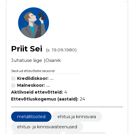
Priit Sei
(s. 19.09.1980)
Juhatuse liige
Osanik
Seotud ettevõtete skoorid
Krediidiskoor:
...
Maineskoor:
...
Aktiivseid ettevõtteid:
4
Ettevõtluskogemus (aastaid):
24
metallitooted
ehitus ja kinnisvara
ehitus- ja kinnisvarateenused