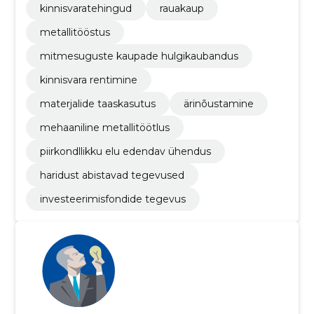
kinnisvaratehingud
rauakaup
metallitööstus
mitmesuguste kaupade hulgikaubandus
kinnisvara rentimine
materjalide taaskasutus
ärinõustamine
mehaaniline metallitöötlus
piirkondllikku elu edendav ühendus
haridust abistavad tegevused
investeerimisfondide tegevus