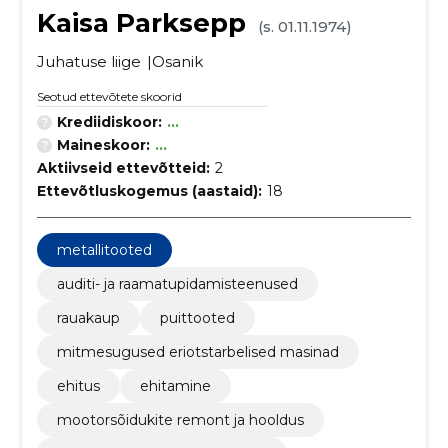
Kaisa Parksepp
(s. 01.11.1974)
Juhatuse liige
Osanik
Seotud ettevõtete skoorid
Krediidiskoor:
...
Maineskoor:
...
Aktiivseid ettevõtteid:
2
Ettevõtluskogemus (aastaid):
18
metallitooted
auditi- ja raamatupidamisteenused
rauakaup
puittooted
mitmesugused eriotstarbelised masinad
ehitus
ehitamine
mootorsõidukite remont ja hooldus