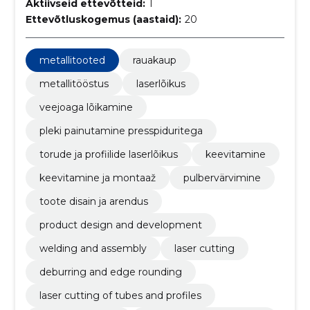
Aktiivseid ettevõtteid:
1
Ettevõtluskogemus (aastaid):
20
metallitooted
rauakaup
metallitööstus
laserlõikus
veejoaga lõikamine
pleki painutamine presspiduritega
torude ja profiilide laserlõikus
keevitamine
keevitamine ja montaaž
pulbervärvimine
toote disain ja arendus
product design and development
welding and assembly
laser cutting
deburring and edge rounding
laser cutting of tubes and profiles