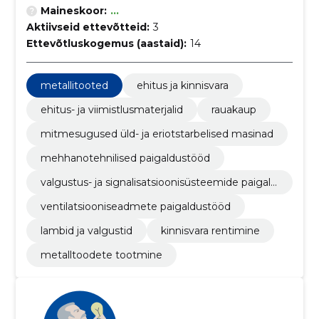
Maineskoor:
...
Aktiivseid ettevõtteid:
3
Ettevõtluskogemus (aastaid):
14
metallitooted
ehitus ja kinnisvara
ehitus- ja viimistlusmaterjalid
rauakaup
mitmesugused üld- ja eriotstarbelised masinad
mehhanotehnilised paigaldustööd
valgustus- ja signalisatsioonisüsteemide paigald
amine
ventilatsiooniseadmete paigaldustööd
lambid ja valgustid
kinnisvara rentimine
metalltoodete tootmine