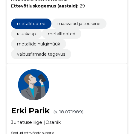
Ettevõtluskogemus (aastaid):
29
metallitooted
maavarad ja tooraine
rauakaup
metalltooted
metallide hulgimüük
valdusfirmade tegevus
Erki Parik
(s. 18.07.1989)
Juhatuse liige
Osanik
Seotud ettevõtete skoorid