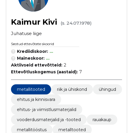
Kaimur Kivi
(s. 24.07.1978)
Juhatuse liige
Seotud ettevõtete skoorid
Krediidiskoor:
...
Maineskoor:
...
Aktiivseid ettevõtteid:
2
Ettevõtluskogemus (aastaid):
7
metallitooted
riik ja ühiskond
ühingud
ehitus ja kinnisvara
ehitus- ja viimistlusmaterjalid
vooderdusmaterjalid ja -tooted
rauakaup
metallitööstus
metalltooted