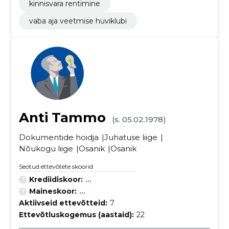
kinnisvara rentimine
vaba aja veetmise huviklubi
Anti Tammo
(s. 05.02.1978)
Dokumentide hoidja
Juhatuse liige
Nõukogu liige
Osanik
Osanik
Seotud ettevõtete skoorid
Krediidiskoor:
...
Maineskoor:
...
Aktiivseid ettevõtteid:
7
Ettevõtluskogemus (aastaid):
22