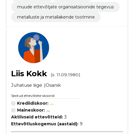
muude ettevõtjate organisatsioonide tegevus
metalluste ja metallakende tootmine
Liis Kokk
(s. 11.09.1980)
Juhatuse liige
Osanik
Seotud ettevõtete skoorid
Krediidiskoor:
...
Maineskoor:
...
Aktiivseid ettevõtteid:
3
Ettevõtluskogemus (aastaid):
9