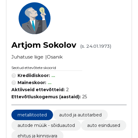
Artjom Sokolov
(s. 24.01.1973)
Juhatuse liige
Osanik
Seotud ettevõtete skoorid
Krediidiskoor:
...
Maineskoor:
...
Aktiivseid ettevõtteid:
2
Ettevõtluskogemus (aastaid):
25
metallitooted
autod ja autotarbed
autode müük - sõiduautod
auto esindused
ehitus ja kinnisvara