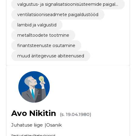
valgustus- ja signalisatsioonisüsteemide paigald
amine
ventilatsiooniseadmete paigaldustööd
lambid ja valgustid
metalltoodete tootmine
finantsteenuste osutamine
muud äritegevuse abiteenused
Avo Nikitin
(s. 19.04.1980)
Juhatuse liige
Osanik
Seotud ettevõtete skoorid