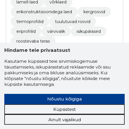
lamell-laed
võrklaed
erikonstruktsioonidega laed
kergroovid
termoprofiilid
tuulutuvad roovid
eriprofiilid
värvivalik
isikupärased
roostevaba teras
Hindame teie privaatsust
Kasutame küpsiseid teie sirvimiskogemuse
täiustamiseks, isikupärastatud reklaamide või sisu
pakkumiseks ja oma liikluse analüüsimiseks. Kui
klõpsate "nõustu kõigiga", nõustute kõikide meie
küpsiste kasutamisega.
Andrei Veršinin
(s. 01.09.1973)
Nõustu kõigiga
Juhatuse liige
Osanik
Küpsistest
Seotud ettevõtete skoorid
Ainult vajalikud
Krediidiskoor:
...