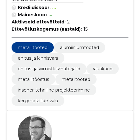
Krediidiskoor:
...
Maineskoor:
...
Aktiivseid ettevõtteid:
2
Ettevõtluskogemus (aastaid):
15
metallitooted
alumiiniumtooted
ehitus ja kinnisvara
ehitus- ja viimistlusmaterjalid
rauakaup
metallitööstus
metalltooted
insener-tehniline projekteerimine
kergmetallide valu