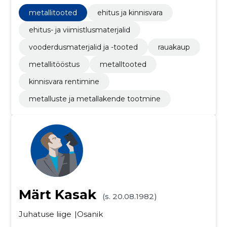
metallitooted
ehitus ja kinnisvara
ehitus- ja viimistlusmaterjalid
vooderdusmaterjalid ja -tooted
rauakaup
metallitööstus
metalltooted
kinnisvara rentimine
metalluste ja metallakende tootmine
Märt Kasak
(s. 20.08.1982)
Juhatuse liige
Osanik