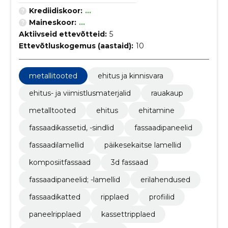
Krediidiskoor:
...
Maineskoor:
...
Aktiivseid ettevõtteid:
5
Ettevõtluskogemus (aastaid):
10
metallitooted
ehitus ja kinnisvara
ehitus- ja viimistlusmaterjalid
rauakaup
metalltooted
ehitus
ehitamine
fassaadikassetid, -sindlid
fassaadipaneelid
fassaadilamellid
päikesekaitse lamellid
komposiitfassaad
3d fassaad
fassaadipaneelid; -lamellid
erilahendused
fassaadikatted
ripplaed
profiilid
paneelripplaed
kassettripplaed