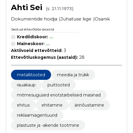
Ahti Sei
(s. 21.11.1973)
Dokumentide hoidja
Juhatuse liige
Osanik
Seotud ettevõtete skoorid
Krediidiskoor:
...
Maineskoor:
...
Aktiivseid ettevõtteid:
3
Ettevõtluskogemus (aastaid):
28
metallitooted
meedia ja trükk
rauakaup
puittooted
mitmesugused eriotstarbelised masinad
ehitus
ehitamine
ärinõustamine
reklaamiagentuurid
plastuste ja -akende tootmine