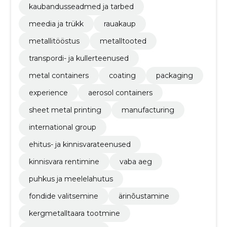
kaubandusseadmed ja tarbed
meedia ja trükk
rauakaup
metallitööstus
metalltooted
transpordi- ja kullerteenused
metal containers
coating
packaging
experience
aerosol containers
sheet metal printing
manufacturing
international group
ehitus- ja kinnisvarateenused
kinnisvara rentimine
vaba aeg
puhkus ja meelelahutus
fondide valitsemine
ärinõustamine
kergmetalltaara tootmine