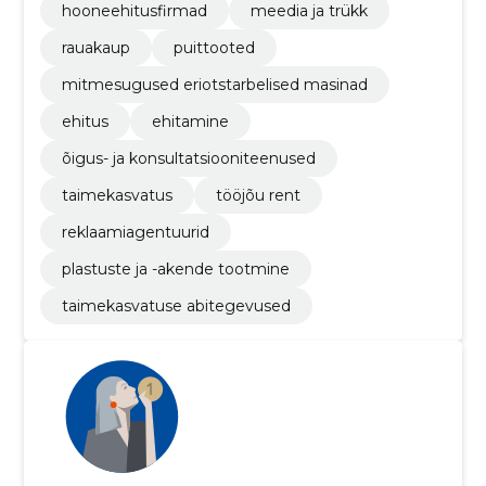
hooneehitusfirmad
meedia ja trükk
rauakaup
puittooted
mitmesugused eriotstarbelised masinad
ehitus
ehitamine
õigus- ja konsultatsiooniteenused
taimekasvatus
tööjõu rent
reklaamiagentuurid
plastuste ja -akende tootmine
taimekasvatuse abitegevused