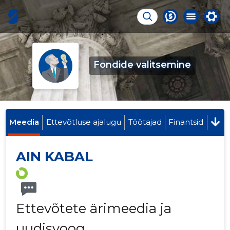
Fondide valitsemine
Meedia
Ettevõtluse ajalugu
Töötajad
Finantsid
AIN KABAL
Ettevõtete ärimeedia ja
uudisvoog