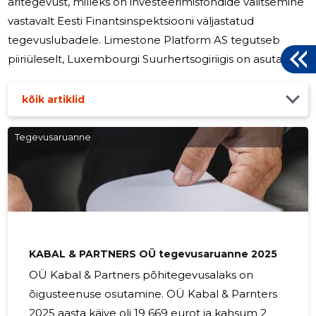
äritegevust, milleks on investeerimisfondide valitsemine
vastavalt Eesti Finantsinspektsiooni väljastatud
tegevuslubadele. Limestone Platform AS tegutseb
piiriüleselt, Luxembourgi Suurhertsogiriigis on asutatud
ja tegutseb äriühingu registreeritud filiaal. 2025 oli
Limestone Platform AS-i jaoks erakordne – algatati
kõik artiklid
ümberkorraldused jätkusuutliku kasvu saavutamiseks.
Vahetusid nõukogu liikmed ning tegevjuht. Vaatamata
Tegevusaruanne
juhtkonna vahetusele suutis ettevõte edukalt säilitada
kliendibaasi. Ettevõtte tugevdas juhtkonda, hea
valitsemistava printsiipide
KABAL & PARTNERS OÜ tegevusaruanne 2025
OÜ Kabal & Partners põhitegevusalaks on
õigusteenuse osutamine. OÜ Kabal & Parnters
2025 aasta käive oli 19 669 eurot ja kahsum 2