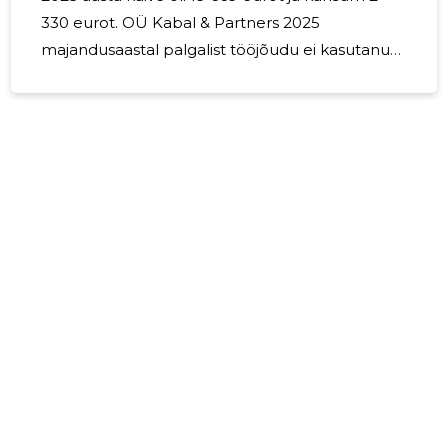
330 eurot. OÜ Kabal & Partners 2025
majandusaastal palgalist tööjõudu ei kasutanud
ja juhatuse liikmele tasusid ei makstud.