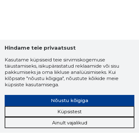
Hindame teie privaatsust
Kasutame küpsiseid teie sirvimiskogemuse
täiustamiseks, isikupärastatud reklaamide või sisu
pakkumiseks ja oma liikluse analüüsimiseks. Kui
klõpsate "nõustu kõigiga", nõustute kõikide meie
küpsiste kasutamisega.
Nõustu kõigiga
Küpsistest
Ainult vajalikud