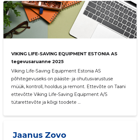
61
VIKING LIFE-SAVING EQUIPMENT ESTONIA AS
tegevusaruanne 2025
Viking Life-Saving Equipment Estonia AS
põhitegevuseks on pääste- ja ohutusvarustuse
müük, kontroll, hooldus ja remont. Ettevõte on Taani
ettevõtte Viking Life-Saving Equipment A/S
tütarettevõte ja kõigi toodete ...
Jaanus Zovo