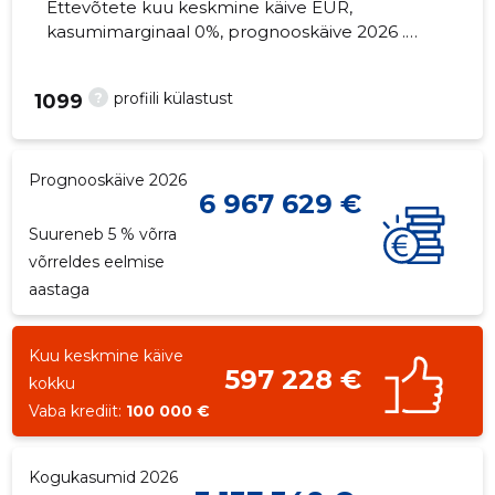
Ettevõtete kuu keskmine käive EUR,
kasumimarginaal 0%, prognooskäive 2026 .
Kinnisvara seisuga...
?
profiili külastust
1099
Prognooskäive 2026
6 967 629 €
Suureneb 5 % võrra
võrreldes eelmise
aastaga
Kuu keskmine käive
597 228 €
kokku
Vaba krediit:
100 000 €
Kogukasumid 2026