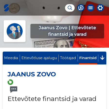
Jaanus Zovo | Ettevõtete
finantsid ja varad
Meedia
Ettevõtluse ajalugu
Töötajad
Finantsid
JAANUS ZOVO
Ettevõtete finantsid ja varad