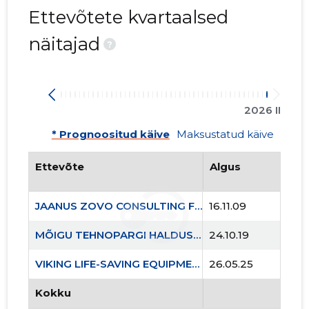
Ettevõtete kvartaalsed
VIKING L
näitajad
?
Usaldusv
2026 II
* Prognoositud käive
Maksustatud käive
Ettevõte
Algus
JAANUS ZOVO CONSULTING FIE
16.11.09
MÕIGU TEHNOPARGI HALDUS MTÜ
24.10.19
VIKING LIFE-SAVING EQUIPMENT ESTONIA AS
26.05.25
Kokku