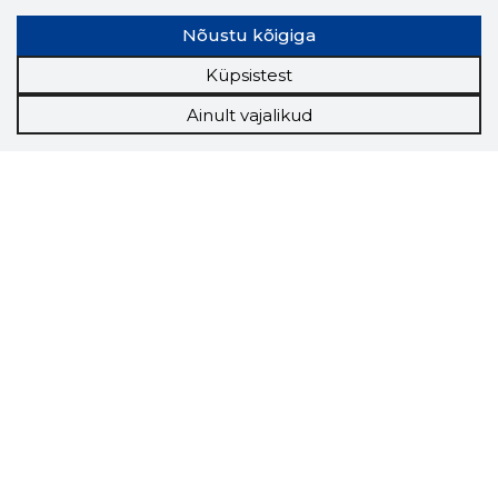
Nõustu kõigiga
Küpsistest
Ainult vajalikud
Storybook
Chrome laiendus
Storybooki laiendus ütleb Sulle, mis firma