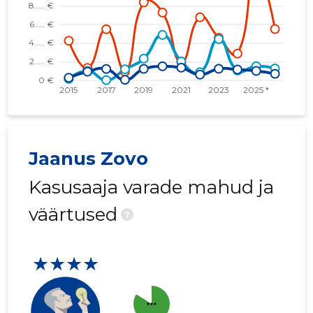
Jaanus Zovo
Kasusaaja varade mahud ja
väärtused
?
★★★★
more_horiz