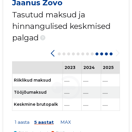
Jaanus Zovo
Tasutud maksud ja
hinnangulised keskmised
palgad
?
2023
2024
2025
202
Riiklikud maksud
......
......
......
......
Tööjõumaksud
......
......
......
......
Keskmine brutopalk
......
......
......
......
1 aasta
5 aastat
MAX