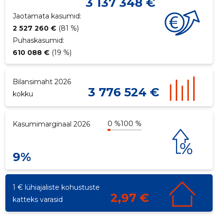
3 137 348 €
Jaotamata kasumid:
2 527 260 €
(81 %)
Puhaskasumid:
610 088 €
(19 %)
Bilansimaht 2026
3 776 524 €
kokku
0 %
100 %
Kasumimarginaal 2026
9%
1 € lühiajaliste kohustuste
2,97 €
katteks varasid