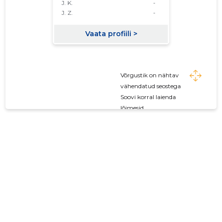
Võrgustik on nähtav
vähendatud seostega
Soovi korral laienda
lõimesid