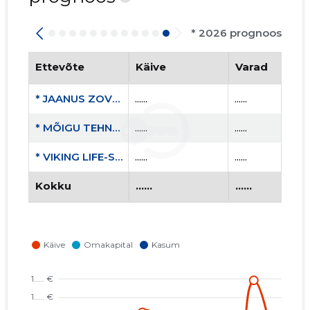
* 2026 prognoos
Ettevõte
Käive
Varad
* JAANUS ZOVO CONSULTING FIE
......
......
* MÕIGU TEHNOPARGI HALDUS MTÜ
......
......
* VIKING LIFE-SAVING EQUIPMENT ESTONIA AS
......
......
Kokku
......
......