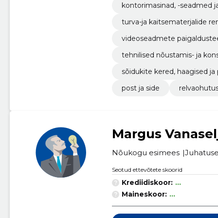
kontorimasinad, -seadmed ja -
turva-ja kaitsematerjalide 
videoseadmete paigaldust
tehnilised nõustamis- ja ko
sõidukite kered, haagised ja
post ja side
relvaohutu
Margus Vanasel
Nõukogu esimees
Juhatuse 
Seotud ettevõtete skoorid
Krediidiskoor:
...
Maineskoor:
...