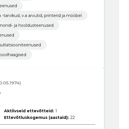
teenused
tarvikud, v.a arvutid, printerid ja mööbel
remondi- ja hooldusteenused
eenused
nsultatsiooniteenused
 poolhaagised
20.05.1974)
e
Aktiivseid ettevõtteid:
1
Ettevõtluskogemus (aastaid):
22