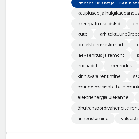
laevavarustuse ja muude se
nused
kauplused ja hulgikaubandu
merepatrullsõidukid
en
küte
arhitektuuribüroo
projekteerimisfirmad
t
laevaehitus ja remont
eripaadid
merendus
kinnisvara rentimine
sa
muude masinate hulgimüü
elektrienergia ülekanne
õhutranspordivahendite ren
ärinõustamine
valdusf