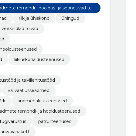
admete remondi-, hooldus- ja seonduvad tee
mad
riik ja ühiskond
ühingud
veekindlad rõivad
ed
 hooldusteenused
d
liikluskorraldusteenused
ustööd ja tsiviilehitustööd
välivaatlusseadmed
õrk
andmehaldusteenused
eadmete remondi- ja hooldusteenused
a tugivarustus
patrullteenused
tarkvarapakett