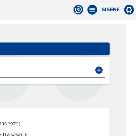
SISENE
31.10.1972)
e
Täisosanik