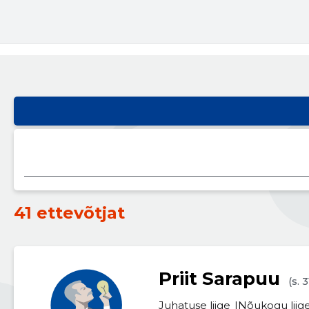
41 ettevõtjat
Priit Sarapuu
(s. 
Juhatuse liige
Nõukogu liig