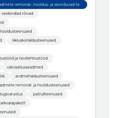
admete remondi-, hooldus- ja seonduvad tee
veekindlad rõivad
ed
 hooldusteenused
d
liikluskorraldusteenused
ustööd ja tsiviilehitustööd
välivaatlusseadmed
õrk
andmehaldusteenused
eadmete remondi- ja hooldusteenused
a tugivarustus
patrullteenused
tarkvarapakett
teenused