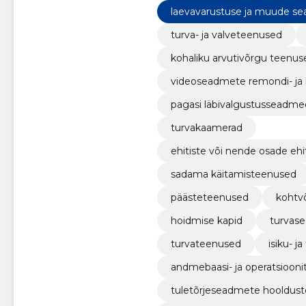
laevavarustuse ja muude se
nused
turva- ja valveteenused
kohaliku arvutivõrgu teenus
videoseadmete remondi- ja
pagasi läbivalgustusseadme
turvakaamerad
ehitiste või nende osade ehit
sadama käitamisteenused
päästeteenused
kohtv
hoidmise kapid
turvas
turvateenused
isiku- j
andmebaasi- ja operatsiooni
tuletõrjeseadmete hooldus