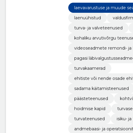
laevavarustuse ja muude se
nused
laenuühistud
valdusfir
turva- ja valveteenused
kohaliku arvutivõrgu teenus
videoseadmete remondi- ja
pagasi läbivalgustusseadme
turvakaamerad
ehitiste või nende osade ehit
sadama käitamisteenused
päästeteenused
kohtv
hoidmise kapid
turvas
turvateenused
isiku- j
andmebaasi- ja operatsiooni