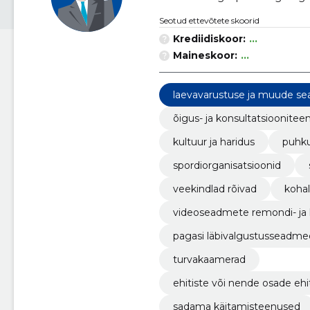
Seotud ettevõtete skoorid
Krediidiskoor:
...
Maineskoor:
...
laevavarustuse ja muude se
nused
õigus- ja konsultatsioonite
kultuur ja haridus
puhku
spordiorganisatsioonid
veekindlad rõivad
kohal
videoseadmete remondi- ja
pagasi läbivalgustusseadme
turvakaamerad
ehitiste või nende osade ehit
sadama käitamisteenused