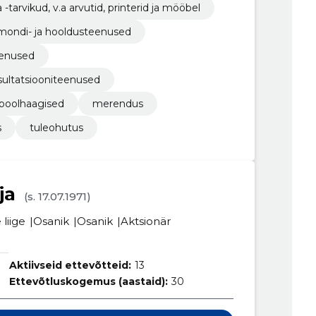
tarvikud, v.a arvutid, printerid ja mööbel
remondi- ja hooldusteenused
eenused
nsultatsiooniteenused
 poolhaagised
merendus
s
tuleohutus
ja
(s. 17.07.1971)
liige
Osanik
Osanik
Aktsionär
Aktiivseid ettevõtteid:
13
Ettevõtluskogemus (aastaid):
30