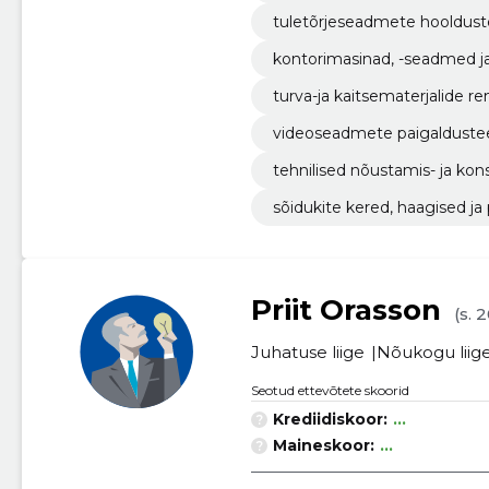
tuletõrjeseadmete hooldus
kontorimasinad, -seadmed ja -
turva-ja kaitsematerjalide 
videoseadmete paigaldust
tehnilised nõustamis- ja ko
sõidukite kered, haagised ja
Priit Orasson
(s. 
Juhatuse liige
Nõukogu liig
Seotud ettevõtete skoorid
Krediidiskoor:
...
Maineskoor:
...