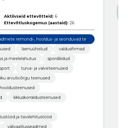
Aktiivseid ettevõtteid:
6
Ettevõtluskogemus (aastaid):
26
admete remondi-, hooldus- ja seonduvad tee
enused
laenuühistud
valdusfirmad
s ja meelelahutus
spordiliidud
sport
turva- ja valveteenused
iku arvutivõrgu teenused
 hooldusteenused
d
liikluskorraldusteenused
ustööd ja tsiviilehitustööd
välivaatlusseadmed