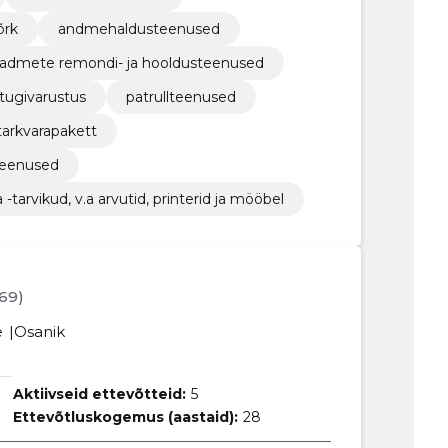
õrk
andmehaldusteenused
eadmete remondi- ja hooldusteenused
a tugivarustus
patrullteenused
tarkvarapakett
teenused
tarvikud, v.a arvutid, printerid ja mööbel
969)
e
Osanik
Aktiivseid ettevõtteid:
5
Ettevõtluskogemus (aastaid):
28