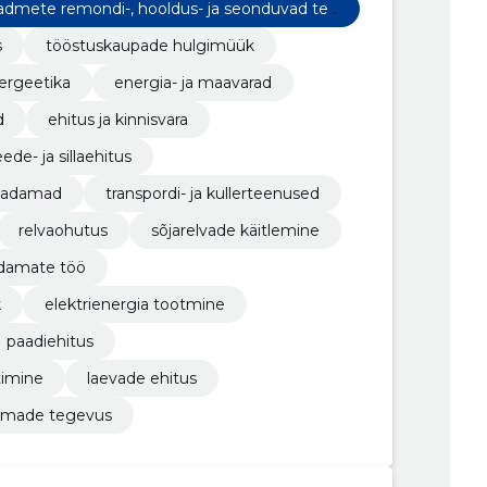
admete remondi-, hooldus- ja seonduvad tee
s
tööstuskaupade hulgimüük
ergeetika
energia- ja maavarad
d
ehitus ja kinnisvara
eede- ja sillaehitus
sadamad
transpordi- ja kullerteenused
relvaohutus
sõjarelvade käitlemine
damate töö
k
elektrienergia tootmine
paadiehitus
timine
laevade ehitus
irmade tegevus