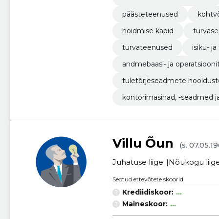
päästeteenused
kohtv
hoidmise kapid
turvas
turvateenused
isiku- j
andmebaasi- ja operatsiooni
tuletõrjeseadmete hooldus
kontorimasinad, -seadmed ja -
Villu Õun
(s. 07.05.1
Juhatuse liige
Nõukogu liig
Seotud ettevõtete skoorid
Krediidiskoor:
...
Maineskoor:
...