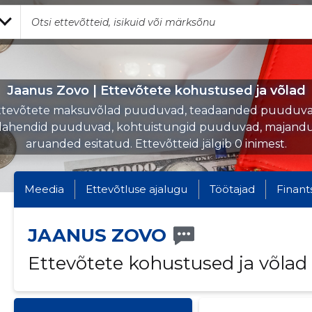
Jaanus Zovo | Ettevõtete kohustused ja võlad
ttevõtete maksuvõlad puuduvad, teadaanded puuduva
lahendid puuduvad, kohtuistungid puuduvad, majandu
aruanded esitatud. Ettevõtteid jälgib 0 inimest.
Meedia
Ettevõtluse ajalugu
Töötajad
Finant
JAANUS ZOVO
Ettevõtete kohustused ja võlad