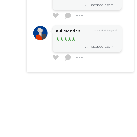
Allikas:google.com
Rui Mendes
7 aastat tagasi
Allikas:google.com