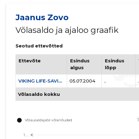
Jaanus Zovo
Võlasaldo ja ajaloo graafik
Seotud ettevõtted
AS
Ettevõte
Esindus
Esindus
algus
lõpp
VIKING LIFE-SAVING EQUIPMENT ESTONIA AS
05.07.2004
..
.
Võlasaldo kokku