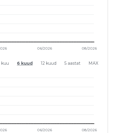
1 kuu
6 kuud
12 kuud
5 aastat
MAX