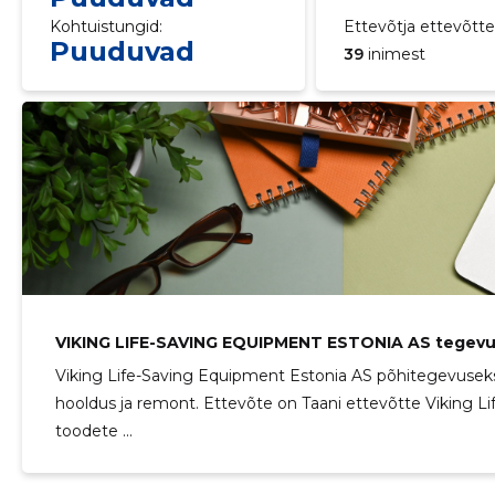
Kohtuistungid:
Ettevõtja ettevõttei
Puuduvad
39
inimest
VIKING LIFE-SAVING EQUIPMENT ESTONIA AS tegev
Viking Life-Saving Equipment Estonia AS põhitegevuseks
AS
hooldus ja remont. Ettevõte on Taani ettevõtte Viking Li
toodete ...