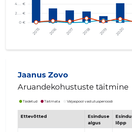
Jaanus Zovo
Aruandekohustuste täitmine
Täidetud
Täitmata
Väljaspool vastutusperioodi
Ettevõtted
Esinduse
Esindu
algus
lõpp