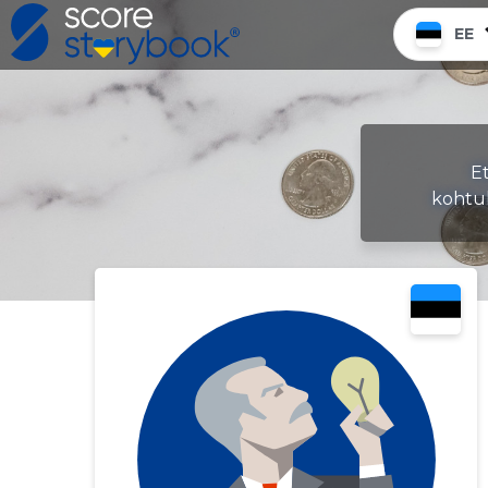
EE
E
kohtu