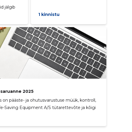
d jälgib
1 kinnistu
usaruanne 2025
 on pääste- ja ohutusvarustuse müük, kontroll,
fe-Saving Equipment A/S tütarettevõte ja kõigi