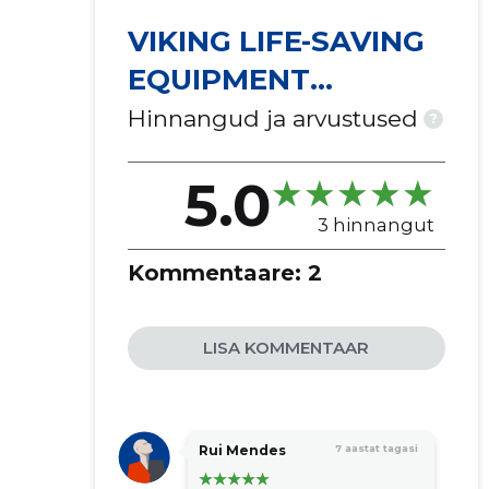
VIKING LIFE-SAVING
EQUIPMENT
ESTONIA AS
Hinnangud ja arvustused
?
5.0
3 hinnangut
Kommentaare:
2
LISA KOMMENTAAR
Rui Mendes
7 aastat tagasi