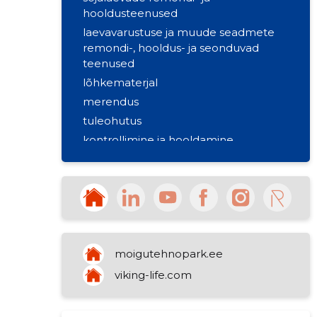
hooldusteenused
laevavarustuse ja muude seadmete
remondi-, hooldus- ja seonduvad
teenused
lõhkematerjal
merendus
tuleohutus
kontrollimine ja hooldamine
sõiduõpe
kinnisvara rentimine
veondust abistavad tegevusalad
moigutehnopark.ee
viking-life.com