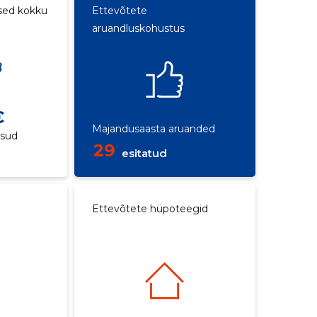
sed kokku
Ettevõtete
aruandluskohustus
e
€
Majandusaasta aruanded
ksud
29
esitatud
Ettevõtete hüpoteegid