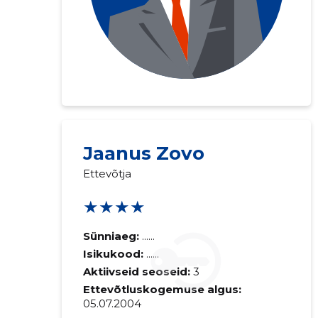
Jaanus Zovo
Ettevõtja
★★★★
Sünniaeg:
......
Isikukood:
......
Aktiivseid seoseid:
3
Ettevõtluskogemuse algus:
05.07.2004