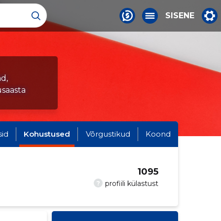
SISENE
d,
saasta
sid
Kohustused
Võrgustikud
Koond
1095
?
profiili külastust