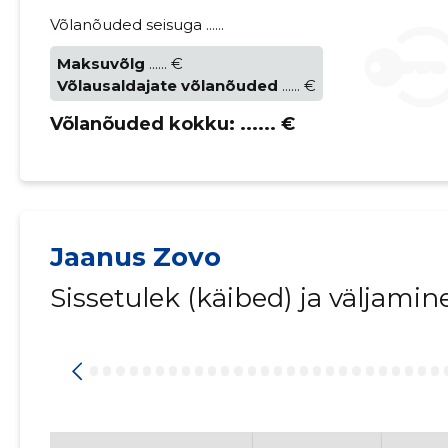
Võlanõuded seisuga ......
Maksuvõlg
...... €
Võlausaldajate võlanõuded
...... €
Võlanõuded kokku:
...... €
Jaanus Zovo
Sissetulek (käibed) ja väljami