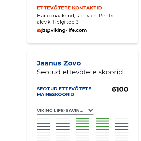
ETTEVÕTETE KONTAKTID
Harju maakond, Rae vald, Peetri
alevik, Helgi tee 3
jz@viking-life.com
Jaanus Zovo
Seotud ettevõtete skoorid
6100
SEOTUD ETTEVÕTETE
MAINESKOORID
VIKING LIFE-SAVING EQUIPMENT ESTONIA 