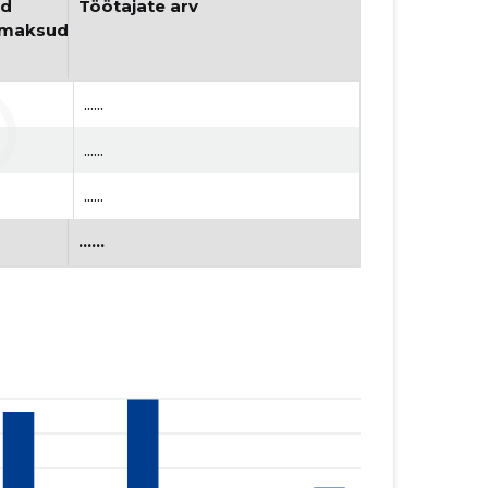
d 
Töötajate arv
umaksud
......
......
......
......