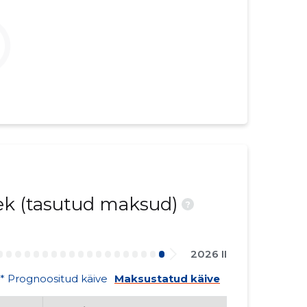
nek (tasutud maksud)
?
2026 II
* Prognoositud käive
Maksustatud käive