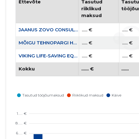
Ettevõte
Tasutud 
Tasutu
riiklikud 
tööjõ
maksud
JAANUS ZOVO CONSULTING FIE
...... €
...... €
MÕIGU TEHNOPARGI HALDUS MTÜ
...... €
...... €
VIKING LIFE-SAVING EQUIPMENT ESTONIA AS
...... €
...... €
Kokku
...... €
......