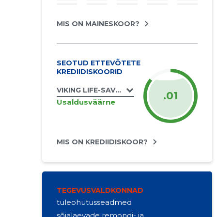
MIS ON MAINESKOOR?
SEOTUD ETTEVÕTETE
KREDIIDISKOORID
VIKING LIFE-SAVING EQUIPMENT ESTONIA 
.01
Usaldusväärne
MIS ON KREDIIDISKOOR?
TEGEVUSVALDKONNAD
tuleohutusseadmed
sõjalaevade remondi- ja