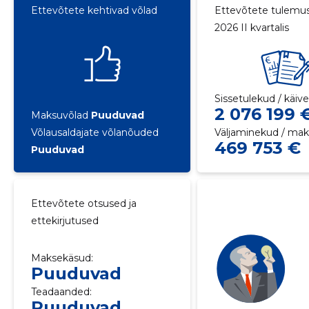
Ettevõtete kehtivad võlad
Ettevõtete tulemu
2026 II kvartalis
Sissetulekud / käiv
2 076 199 
Maksuvõlad
Puuduvad
Võlausaldajate võlanõuded
Väljaminekud / ma
469 753 €
Puuduvad
Ettevõtete otsused ja
ettekirjutused
Maksekäsud:
Puuduvad
Teadaanded:
Puuduvad