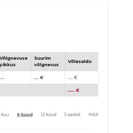
Võlgnevuse
Suurim
Võlasaldo
pikkus
võlgnevus
.....
...... €
...... €
...... €
1 kuu
6 kuud
12 kuud
5 aastat
MAX