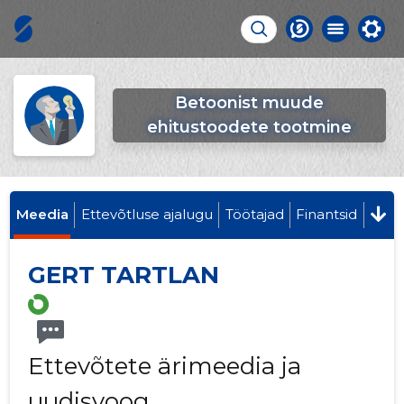
Betoonist muude
ehitustoodete tootmine
Meedia
Ettevõtluse ajalugu
Töötajad
Finantsid
GERT TARTLAN
Ettevõtete ärimeedia ja
uudisvoog