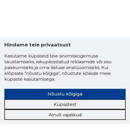
Hindame teie privaatsust
Kasutame küpsiseid teie sirvimiskogemuse
täiustamiseks, isikupärastatud reklaamide või sisu
pakkumiseks ja oma liikluse analüüsimiseks. Kui
klõpsate "nõustu kõigiga", nõustute kõikide meie
küpsiste kasutamisega.
Nõustu kõigiga
Küpsistest
Ainult vajalikud