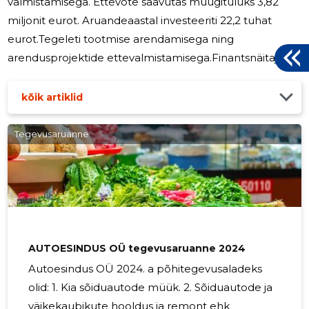
valmistamisega. Ettevõte saavutas müügituluks 3,82
miljonit eurot. Aruandeaastal investeeriti 22,2 tuhat
eurot.Tegeleti tootmise arendamisega ning
arendusprojektide ettevalmistamisega.Finantsnäitajad
on vastavuses turu langusega. 2026.aastal on kavas
jätkata samadel tegevussuundadel. Keskkonna ja
kõik artiklid
sotsiaalsed mõjud on väheolulised. OÜ Liisbet Betoon
peamised suhtarvud: 2024 2025 Varade rentaablus 0,12
Tegevusaruanne
0,02 Maksevõime üldine tase 1,99 1,59 Omakapitali
rentaablus ROE 0,22 0,05 Suhtarvude arvutamise
metoodika: Varade rentaablus -puhaskasum/varad
AUTOESINDUS OÜ tegevusaruanne 2024
Autoesindus OÜ 2024. a põhitegevusaladeks
olid: 1. Kia sõiduautode müük. 2. Sõiduautode ja
väikekaubikute hooldus ja remont ehk