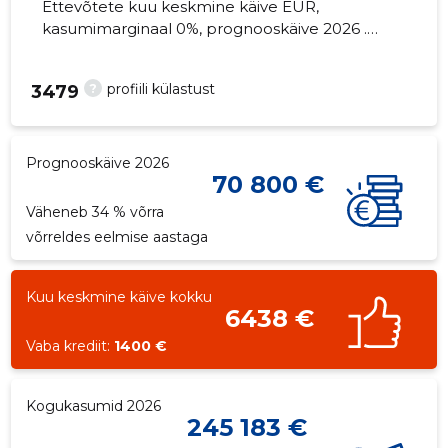
Ettevõtete kuu keskmine käive EUR,
kasumimarginaal 0%, prognooskäive 2026 .
Kinnisvara seisuga...
?
profiili külastust
3479
Prognooskäive 2026
70 800 €
Väheneb 34 % võrra
võrreldes eelmise aastaga
Kuu keskmine käive kokku
6438 €
Vaba krediit:
1400 €
Kogukasumid 2026
245 183 €