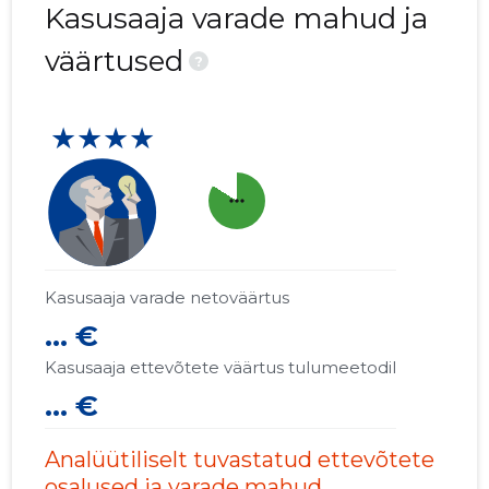
Kasusaaja varade mahud ja
väärtused
?
★★★★
more_horiz
Kasusaaja varade netoväärtus
... €
Kasusaaja ettevõtete väärtus tulumeetodil
... €
Analüütiliselt tuvastatud ettevõtete
osalused ja varade mahud