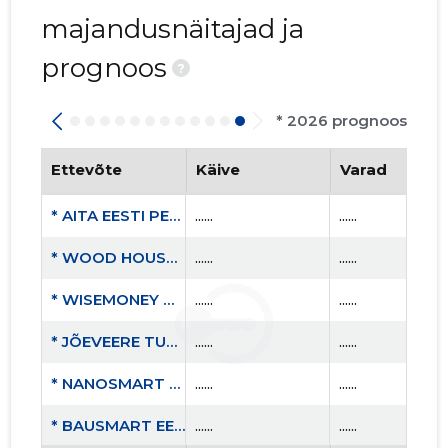
majandusnäitajad ja
prognoos
?
* 2026 prognoos
Ettevõte
Käive
Varad
* AITA EESTI PERET MTÜ
......
......
* WOOD HOUSE OÜ
......
......
* WISEMONEY OÜ
......
......
* JÕEVEERE TURISMITALU OÜ
......
......
* NANOSMART OÜ
......
......
* BAUSMART EESTI OÜ
......
......