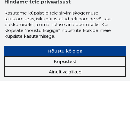
Hindame teie privaatsust
Kasutame küpsiseid teie sirvimiskogemuse
täiustamiseks, isikupärastatud reklaamide või sisu
pakkumiseks ja oma liikluse analüüsimiseks. Kui
klõpsate "nõustu kõigiga", nõustute kõikide meie
küpsiste kasutamisega.
Nõustu kõigiga
Küpsistest
Ainult vajalikud