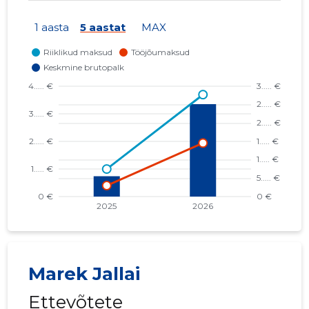
1 aasta
5 aastat
MAX
Marek Jallai
Ettevõtete