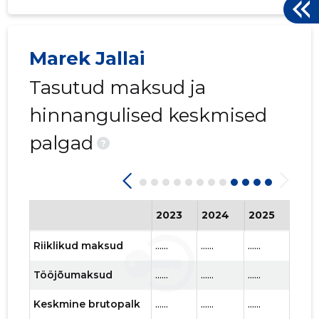
Marek Jallai
Tasutud maksud ja
hinnangulised keskmised
palgad
?
2023
2024
2025
202
Riiklikud maksud
......
......
......
......
Tööjõumaksud
......
......
......
......
Keskmine brutopalk
......
......
......
......