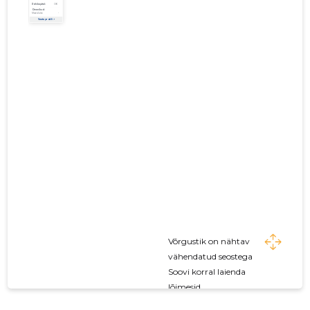
Võrgustik on nähtav
vähendatud seostega
Soovi korral laienda
lõimesid