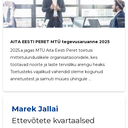
AITA EESTI PERET MTÜ tegevusaruanne 2025
2025.a jagas MTÜ Aita Eesti Peret toetusi
mittetulunduslikele organisatsioonidele, kes
töötavad noorte ja laste tervisliku arengu heaks.
Toetusteks vajalikud vahendid oleme kogunud
annetustest ja samuti müües ühingule ...
Marek Jallai
Ettevõtete kvartaalsed