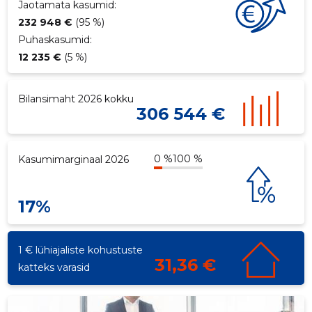
Jaotamata kasumid:
232 948 €
(95 %)
Puhaskasumid:
12 235 €
(5 %)
Bilansimaht 2026 kokku
306 544 €
0 %
100 %
Kasumimarginaal 2026
17%
1 € lühiajaliste kohustuste
31,36 €
katteks varasid