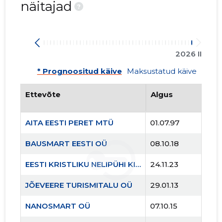
näitajad
?
9
2026 II
* Prognoositud käive
Maksustatud käive
Ettevõte
Algus
AITA EESTI PERET MTÜ
01.07.97
BAUSMART EESTI OÜ
08.10.18
EESTI KRISTLIKU NELIPÜHI KIRIKU RAE KOGUDUS MTÜ
24.11.23
JÕEVEERE TURISMITALU OÜ
29.01.13
NANOSMART OÜ
07.10.15
AITA EES