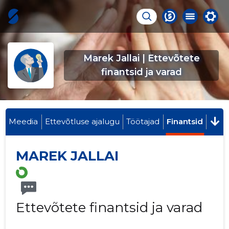
Marek Jallai | Ettevõtete
finantsid ja varad
Meedia
Ettevõtluse ajalugu
Töötajad
Finantsid
MAREK JALLAI
Ettevõtete finantsid ja varad