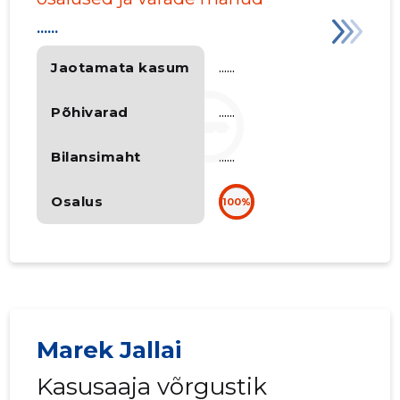
......
Jaotamata kasum
......
Põhivarad
......
Bilansimaht
......
Osalus
100%
Marek Jallai
Kasusaaja võrgustik