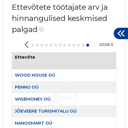
Ettevõtete töötajate arv ja
hinnangulised keskmised
9
palgad
?
2026 II
Ettevõte
WOOD HOUSE OÜ
PENNO OÜ
WISEMONEY OÜ
JÕEVEERE TURISMITALU OÜ
NANOSMART OÜ
AITA EES