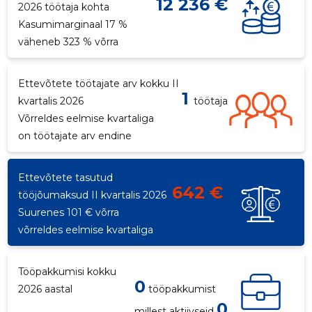
12 236 €
2026 töötaja kohta
Kasumimarginaal 17 %
väheneb 323 % võrra
Ettevõtete töötajate arv kokku II
1
kvartalis 2026
töötaja
Võrreldes eelmise kvartaliga
on töötajate arv endine
Ettevõtete tasutud
642 €
tööjõumaksud II kvartalis 2026
Suurenes 101 € võrra
võrreldes eelmise kvartaliga
Tööpakkumisi kokku
0
2026 aastal
tööpakkumist
0
millest aktiivseid