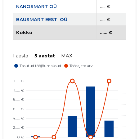
NANOSMART OÜ
...... €
BAUSMART EESTI OÜ
...... €
AITA EESTI PERET MTÜ
Kokku
...... €
...... €
RAHVUSVAHELINE KRISTLIK
...... €
KAUBANDUSKODA EESTIS MTÜ
1 aasta
5 aastat
MAX
EESTI KRISTLIKU NELIPÜHI
...... €
KIRIKU RAE KOGUDUS MTÜ