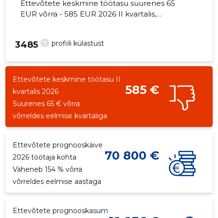
Ettevõtete keskmine töötasu suurenes 65
EUR võrra - 585 EUR 2026 II kvartalis,
töötajate arv - 1 töötajat.
?
profiili külastust
3485
Ettevõtete keskmine töötasu II
585 €
kvartalis 2026
Suurenes 65 € võrra
võrreldes eelmise kvartaliga
Ettevõtete prognooskäive
70 800 €
2026 töötaja kohta
Väheneb 154 % võrra
võrreldes eelmise aastaga
Ettevõtete prognooskasum