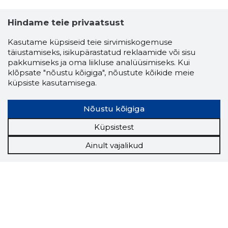
Hindame teie privaatsust
Kasutame küpsiseid teie sirvimiskogemuse
täiustamiseks, isikupärastatud reklaamide või sisu
pakkumiseks ja oma liikluse analüüsimiseks. Kui
klõpsate "nõustu kõigiga", nõustute kõikide meie
küpsiste kasutamisega.
Nõustu kõigiga
Küpsistest
Ainult vajalikud