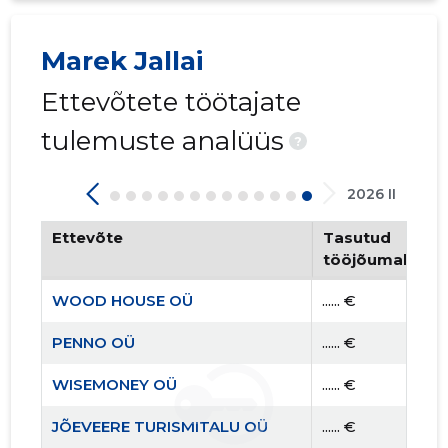
Marek Jallai
Ettevõtete töötajate
tulemuste analüüs
?
2026 II
Ettevõte
Tasutud
tööjõumaksud
WOOD HOUSE OÜ
...... €
PENNO OÜ
...... €
WISEMONEY OÜ
...... €
JÕEVEERE TURISMITALU OÜ
...... €