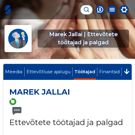
Marek Jallai | Ettevõtete
töötajad ja palgad
Meedia
Ettevõtluse ajalugu
Töötajad
Finantsid
MAREK JALLAI
Ettevõtete töötajad ja palgad