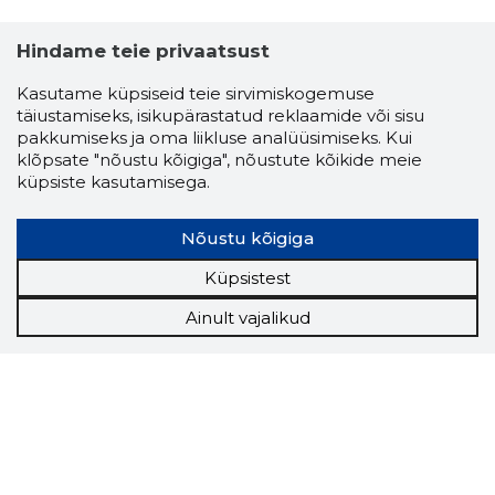
Hindame teie privaatsust
Kasutame küpsiseid teie sirvimiskogemuse
täiustamiseks, isikupärastatud reklaamide või sisu
pakkumiseks ja oma liikluse analüüsimiseks. Kui
klõpsate "nõustu kõigiga", nõustute kõikide meie
küpsiste kasutamisega.
ENEFIT I
Usaldusv
Nõustu kõigiga
Küpsistest
Ainult vajalikud