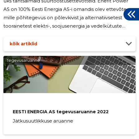
üks tähtsaimaid suurtööstusettevõtteid. Enefit Power
AS on 100% Eesti Energia AS-i omandis olev ettevõte,
mille põhitegevus on põlevkivist ja alternatiivsetest
toorainetest elektri-, soojusenergia ja vedelkütuste
tootmine ja müük. Ettevõtte strateegiline eesmärk on
areneda põlevkiviõli tootjast keemiatööstusele vajalike
kõik artiklid
toorainete tarnijaks, mida kasutatakse igapäevaeluks
vajalike toodete valmistamiseks. Uue keemiatööstuse
Tegevusaruanne
suuna juurde kuulub innovatsioon läbi teadusarenduse
ning uute toorainete piloottestimine partnerlaborites ja
meie
EESTI ENERGIA AS tegevusaruanne 2022
Jätkusuutlikkuse aruanne