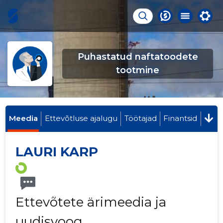
Puhastatud naftatoodete
tootmine
Meedia
Ettevõtluse ajalugu
Töötajad
Finantsid
LAURI KARP
Ettevõtete ärimeedia ja
uudisvoog