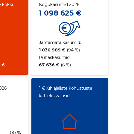
e kokku
Kogukasumid 2026
1 098 625 €
Jaotamata kasumid:
1 030 989 €
(94 %)
Puhaskasumid:
0 €
67 636 €
(6 %)
026
1 € lühiajaliste kohustuste
katteks varasid
100 %