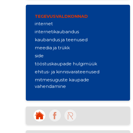
TEGEVUSVALDKONNAD
internet
internetikaubandus
kaubandus ja teenused
meedia ja trükk
side
tööstuskaupade hulgimüük
ehitus- ja kinnisvarateenused
mitmesuguste kaupade
vahendamine
muude ehitusmaterjalide jaemüük
puidu esmatöötlustoodete
hulgimüük
muud äritegevuse abiteenused
kinnisvara rentimine