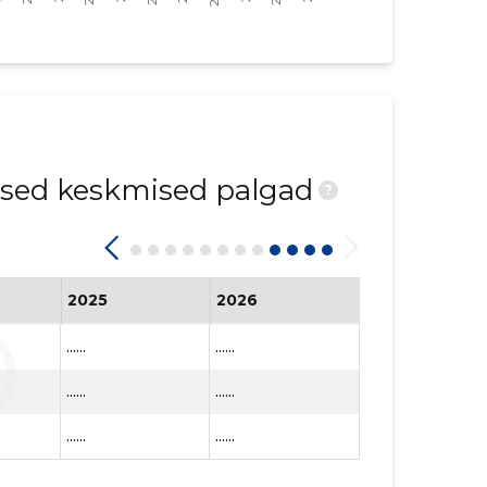
ised keskmised palgad
?
2025
2026
......
......
......
......
......
......