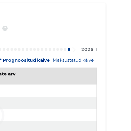
d
?
2026 II
* Prognoositud käive
Maksustatud käive
ate arv