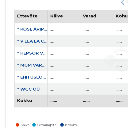
Ettevõte
Käive
Varad
Kohu
* KOSE ÄRIPARK OÜ
......
......
......
* VILLA LA CALA OÜ
......
......
......
* HEPSOR V7 OÜ
......
......
......
* MGM VARA OÜ
......
......
......
* EHITUSLOGISTIK OÜ
......
......
......
* WGC OÜ
......
......
......
Kokku
......
......
......
* VÕISTLUSE 7 OÜ
......
......
......