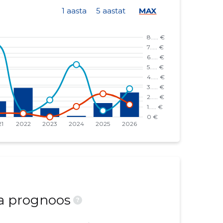
1 aasta
5 aastat
MAX
ja prognoos
?