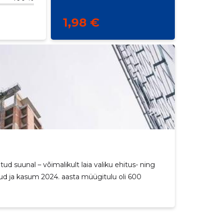
1,98 €
ud suunal – võimalikult laia valiku ehitus- ning
ulud ja kasum 2024. aasta müügitulu oli 600