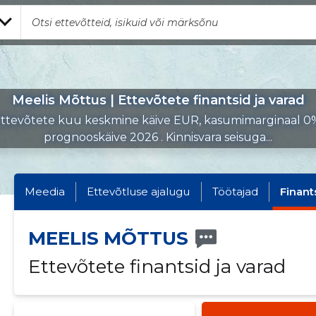
Meelis Mõttus | Ettevõtete finantsid ja varad
ttevõtete kuu keskmine käive EUR, kasumimarginaal 0
prognooskäive 2026 . Kinnisvara seisuga...
Meedia
Ettevõtluse ajalugu
Töötajad
Finant
MEELIS MÕTTUS
Ettevõtete finantsid ja varad