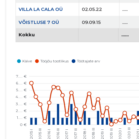
VILLA LA CALA OÜ
02.05.22
......
VÕISTLUSE 7 OÜ
09.09.15
......
Kokku
......
WGC OÜ
02.06.15
......