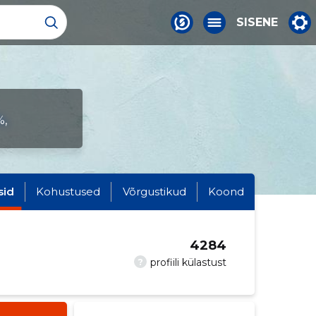
SISENE
%,
sid
Kohustused
Võrgustikud
Koond
4284
?
profiili külastust