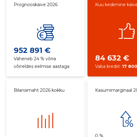
Prognooskäive 2026
Kuu keskmine käiv
952 891 €
84 632 €
Väheneb 24 % võrra
võrreldes eelmise aastaga
Vaba krediit:
17 80
Bilansimaht 2026 kokku
Kasumimarginaal 2
0 %