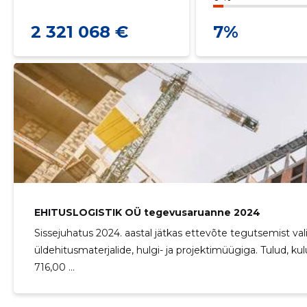
2 321 068 €
7%
EHITUSLOGISTIK OÜ tegevusaruanne 2024
Sissejuhatus 2024. aastal jätkas ettevõte tegutsemist valit
üldehitusmaterjalide, hulgi- ja projektimüügiga. Tulud, k
716,00 ...