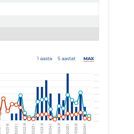
1 aasta
5 aastat
MAX