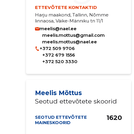
ETTEVÕTETE KONTAKTID
Harju maakond, Tallinn, Nõmme
linnaosa, Väike-Männiku tn 11/1
meelis@nael.ee
meelis.mottus@gmail.com
meelis.mottus@nael.ee
+372 509 9706
+372 679 1556
+372 520 3330
Meelis Mõttus
Seotud ettevõtete skoorid
1620
SEOTUD ETTEVÕTETE
MAINESKOORID