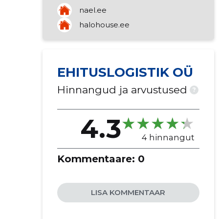
nael.ee
halohouse.ee
EHITUSLOGISTIK OÜ
Hinnangud ja arvustused
?
4.3
4 hinnangut
Kommentaare:
0
LISA KOMMENTAAR