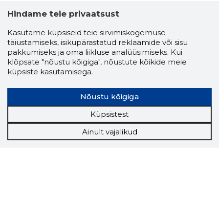
Hindame teie privaatsust
Kasutame küpsiseid teie sirvimiskogemuse
täiustamiseks, isikupärastatud reklaamide või sisu
pakkumiseks ja oma liikluse analüüsimiseks. Kui
klõpsate "nõustu kõigiga", nõustute kõikide meie
küpsiste kasutamisega.
Nõustu kõigiga
Küpsistest
Ainult vajalikud