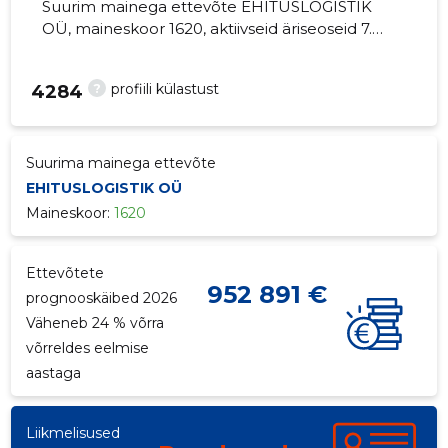
Suurim mainega ettevõte EHITUSLOGISTIK
OÜ, maineskoor 1620, aktiivseid äriseoseid 7.
Muude ehitusmaterjalide jaemüük.
?
profiili külastust
4284
Suurima mainega ettevõte
EHITUSLOGISTIK OÜ
Maineskoor:
1620
Ettevõtete
952 891 €
prognooskäibed 2026
Väheneb 24 % võrra
võrreldes eelmise
aastaga
Liikmelisused