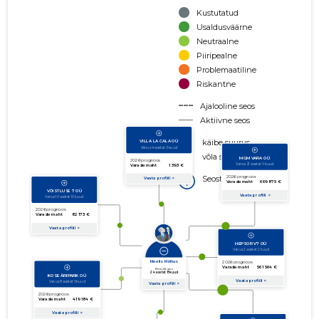
Kustutatud
Usaldusväärne
Neutraalne
Piiripealne
Problemaatiline
Riskantne
Ajalooline seos
Aktiivne seos
käibe suurus
võla suurus
Seoste laiendamine