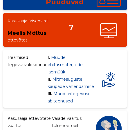
Puuduvad
Kasusaaja äriseosed
7
Meelis Mõttus
ettevõtet
Peamised
I.
Muude
tegevusvaldkonnad
ehitusmaterjalide
jaemüük
II.
Mitmesuguste
kaupade vahendamine
III.
Muud äritegevuse
abiteenused
Kasusaaja ettevõtete
Varade väärtus
väärtus
tulumeetodil