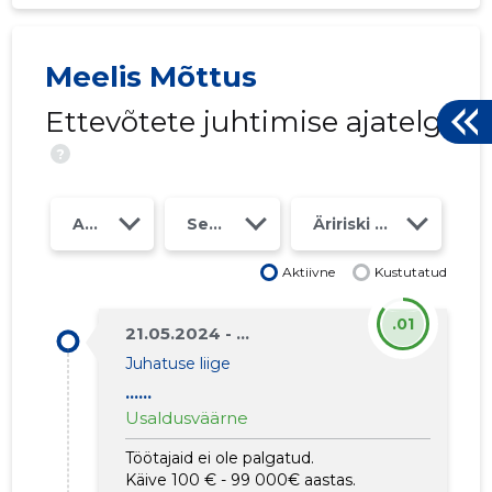
Meelis Mõttus
16
Ettevõtete juhtimise ajatelg
?
Aasta
Seosed
Äririski klass
Aktiivne
Kustutatud
.01
21.05.2024 - ...
Juhatuse liige
......
Usaldusväärne
Töötajaid ei ole palgatud.
EHITUSLO
Käive 100 € - 99 000€ aastas.