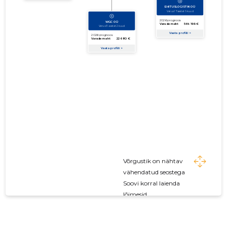
Võrgustik on nähtav
vähendatud seostega
Soovi korral laienda
lõimesid