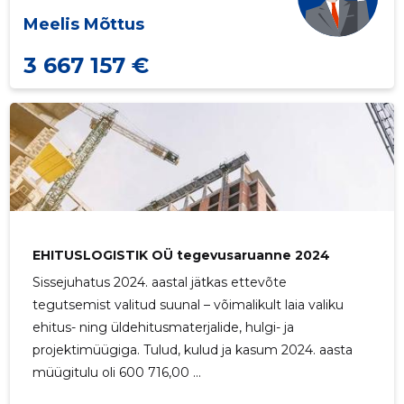
Meelis Mõttus
3 667 157 €
EHITUSLOGISTIK OÜ tegevusaruanne 2024
Sissejuhatus 2024. aastal jätkas ettevõte
tegutsemist valitud suunal – võimalikult laia valiku
ehitus- ning üldehitusmaterjalide, hulgi- ja
projektimüügiga. Tulud, kulud ja kasum 2024. aasta
müügitulu oli 600 716,00 ...