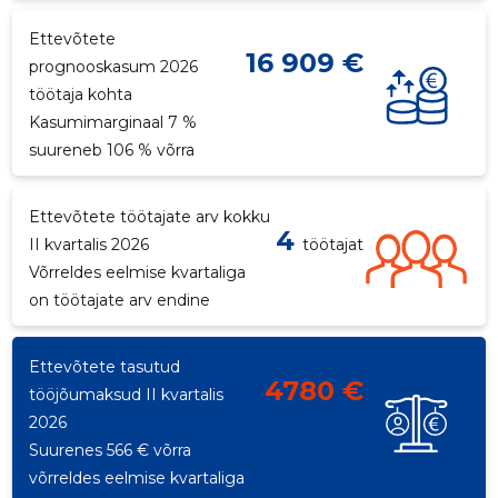
Ettevõtete
16 909 €
prognooskasum 2026
töötaja kohta
Kasumimarginaal 7 %
suureneb 106 % võrra
Ettevõtete töötajate arv kokku
4
II kvartalis 2026
töötajat
Võrreldes eelmise kvartaliga
on töötajate arv endine
Ettevõtete tasutud
4780 €
tööjõumaksud II kvartalis
2026
Suurenes 566 € võrra
võrreldes eelmise kvartaliga