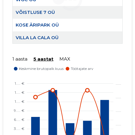
Usaldusv
VÕISTLUSE 7 OÜ
KOSE ÄRIPARK OÜ
VILLA LA CALA OÜ
HEPSOR V7 OÜ
1 aasta
5 aastat
MAX