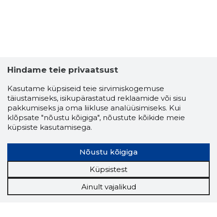
Hindame teie privaatsust
Kasutame küpsiseid teie sirvimiskogemuse
täiustamiseks, isikupärastatud reklaamide või sisu
pakkumiseks ja oma liikluse analüüsimiseks. Kui
klõpsate "nõustu kõigiga", nõustute kõikide meie
küpsiste kasutamisega.
Nõustu kõigiga
Küpsistest
Ainult vajalikud