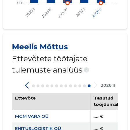
Meelis Mõttus
Ettevõtete töötajate
tulemuste analüüs
?
2026 II
Ettevõte
Tasutud
tööjõumaksud
MGM VARA OÜ
...... €
EHITUSLOGISTIK OÜ
...... €