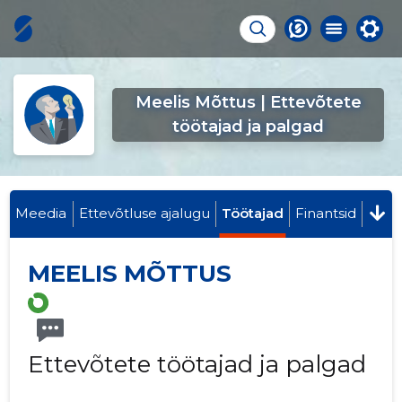
Meelis Mõttus | Ettevõtete
töötajad ja palgad
Meedia
Ettevõtluse ajalugu
Töötajad
Finantsid
MEELIS MÕTTUS
Ettevõtete töötajad ja palgad