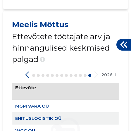
Meelis Mõttus
16
Ettevõtete töötajate arv ja
hinnangulised keskmised
palgad
?
2026 II
Ettevõte
MGM VARA OÜ
EHITUSLOGISTIK OÜ
EHITUSLO
WGC OÜ