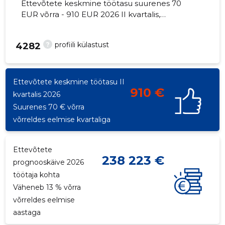
Ettevõtete keskmine töötasu suurenes 70
EUR võrra - 910 EUR 2026 II kvartalis,
töötajate arv - 4 töötajat.
?
profiili külastust
4282
Ettevõtete keskmine töötasu II
910 €
kvartalis 2026
Suurenes 70 € võrra
võrreldes eelmise kvartaliga
Ettevõtete
238 223 €
prognooskäive 2026
töötaja kohta
Väheneb 13 % võrra
võrreldes eelmise
aastaga