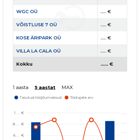
WGC OÜ
...... €
VÕISTLUSE 7 OÜ
...... €
KOSE ÄRIPARK OÜ
...... €
VILLA LA CALA OÜ
...... €
HEPSOR V7 OÜ
Kokku
...... €
...... €
1 aasta
5 aastat
MAX