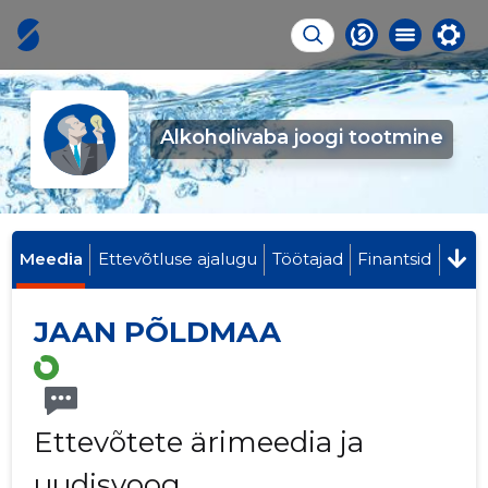
Alkoholivaba joogi tootmine
Meedia
Ettevõtluse ajalugu
Töötajad
Finantsid
JAAN PÕLDMAA
Ettevõtete ärimeedia ja
uudisvoog