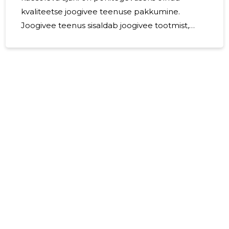
kvaliteetse joogivee teenuse pakkumine.
Joogivee teenus sisaldab joogivee tootmist,
tarnimist ja veeautomaatide rentimist.
Kvaliteetse teenuse ja kliendisuhte pikaajalisuse
tagamiseks keskendume klienditeekonna ja
kliendikogemuse arendamisele. Pakume
klientidele 36 erinevat veeautomaati, kaasa
arvatud uue põlvkonna innovatiivse sarja
„CoolTouch“ veeautomaate. Antud sarja
veeautomaatide peamisteks eelisteks on
viiruse- ja bakterivabad süsteemid, kaasaegne
disain,
100