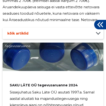
summas 2 706€ (eelmisel aastal kahjum 2 706€).
Aruandekuupäeva seisuga ei vasta ettevõtte netovara
seaduses toodud nõuetele, kuna netovara on väiksem
kui Äriseadustikus nõutud minimaalne tase. Netovara
vähenemine on tingitud eelkõige aruandeaasta
kahjumist. Kahjum tulenes peamiselt
kõik artiklid
finantseerimistehingutest. Ettevõte on võtnud laenu
emaettevõttelt, millelt arvestatakse igaaastast
Tegevusaruanne
intressikulu. Samas on saadud vahendid edasi laenatud
Soome tütarettevõttele intressivaba nõudena.
Tulenevalt sellest, et tütarettevõte on kahjumis ning
laen on
SAKU LÄTE OÜ tegevusaruanne 2024
Sissejuhatus Saku Läte OÜ asutati 1997.a. Samal
aastal alustati ka majandustegevusega ning
käesoleva ajani on põhitegevuseks olnud