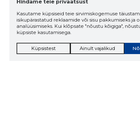
Hindame teie privaatsust
Kasutame küpsiseid teie sirvimiskogemuse täiustami
isikupärastatud reklaamide või sisu pakkumiseks ja o
analüüsimiseks. Kui klõpsate "nõustu kõigiga", nõust
küpsiste kasutamisega.
Küpsistest
Ainult vajalikud
Nõ