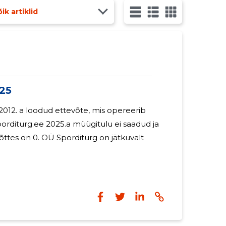
ik artiklid
25
012. a loodud ettevõte, mis opereerib
orditurg.ee 2025.a müügitulu ei saadud ja
orditurg on jätkuvalt