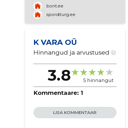
valdusfirmade tegevus
bont.ee
kinnisvarabüroode tegevus
sporditurg.ee
suhtekorraldus
kinnisvara rentimine
K VARA OÜ
Hinnangud ja arvustused
?
3.8
5 hinnangut
Kommentaare:
1
LISA KOMMENTAAR