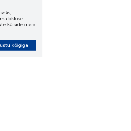
seks,
ma liikluse
ute kõikide meie
ustu kõigiga