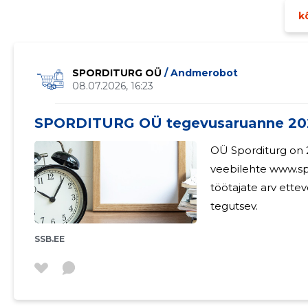
kõ
SPORDITURG OÜ
/ Andmerobot
08.07.2026, 16:23
SPORDITURG OÜ tegevusaruanne 20
OÜ Sporditurg on 2
veebilehte www.sp
töötajate arv ettevõttes on 0. OÜ Sp
tegutsev.
SSB.EE