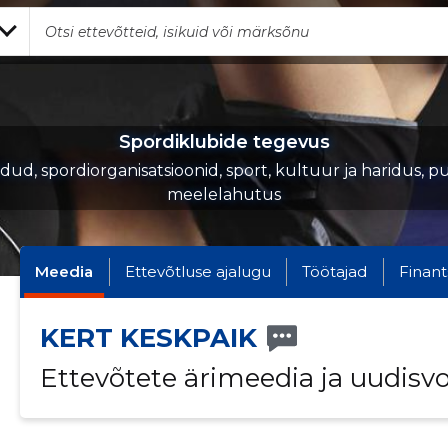
Spordiklubide tegevus
iidud, spordiorganisatsioonid, sport, kultuur ja haridus, p
meelelahutus
Meedia
Ettevõtluse ajalugu
Töötajad
Finant
KERT KESKPAIK
Ettevõtete ärimeedia ja uudisv