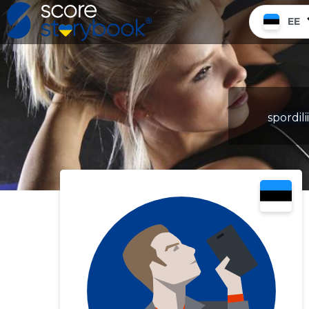
EE
spordil