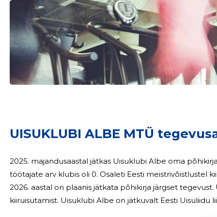
Sinu nimi
UISUKLUBI ALBE MTÜ tegevusa
taar
2025. majandusaastal jätkas Uisuklubi Albe oma põhikirja
töötajate arv klubis oli 0. Osaleti Eesti meistrivõistlustel 
2026. aastal on plaanis jätkata põhikirja järgset tegevus
kiiruisutamist. Uisuklubi Albe on jätkuvalt Eesti Uisuliidu l