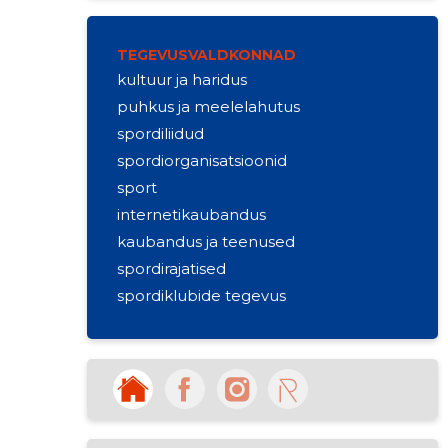
TEGEVUSVALDKONNAD
kultuur ja haridus
puhkus ja meelelahutus
spordiliidud
spordiorganisatsioonid
sport
internetikaubandus
kaubandus ja teenused
spordirajatised
spordiklubide tegevus
enda kinnisvara ost ja müük
muu jaemüük
muu liigitamata kutse-, teadus- ja
tehnikaalane tegevus
ärinõustamine