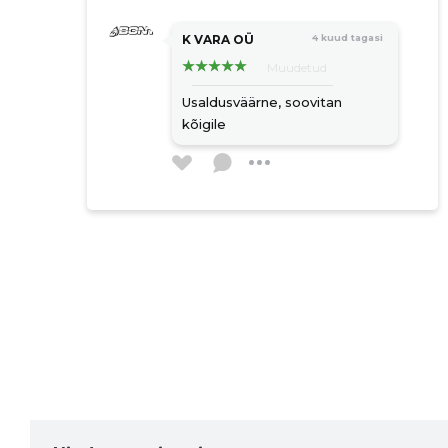
K VARA OÜ
4 kuud tagasi
Muudetud
Usaldusväärne, soovitan
kõigile