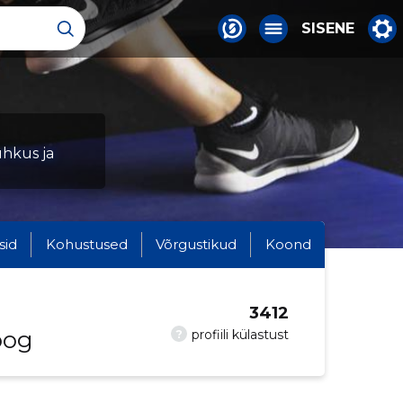
SISENE
uhkus ja
sid
Kohustused
Võrgustikud
Koond
3412
oog
?
profiili külastust