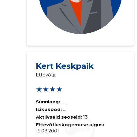
Saaja e-mail
Kert Keskpaik
Ettevõtja
Sinu kommen
★★★★
Sünniaeg:
......
Isikukood:
......
Aktiivseid seoseid:
13
Ettevõtluskogemuse algus:
15.08.2001