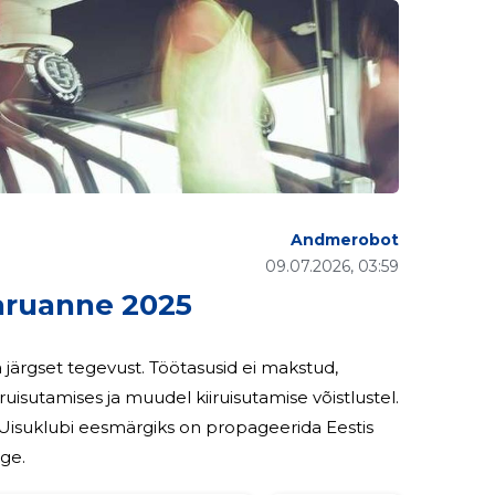
Andmerobot
09.07.2026, 03:59
ruanne 2025
 järgset tegevust. Töötasusid ei makstud,
kiiruisutamises ja muudel kiiruisutamise võistlustel.
t. Uisuklubi eesmärgiks on propageerida Eestis
iige.