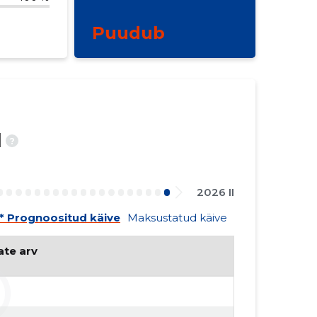
Puudub
d
?
2026 II
* Prognoositud käive
Maksustatud käive
ate arv