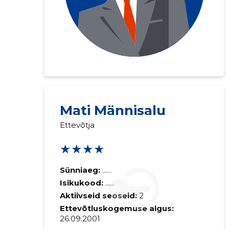
Mati Männisalu
Ettevõtja
★★★★
Sünniaeg:
......
Isikukood:
......
Aktiivseid seoseid:
2
Ettevõtluskogemuse algus:
26.09.2001