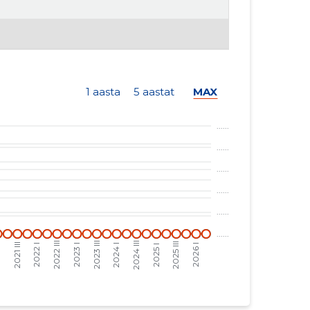
1 aasta
5 aastat
MAX