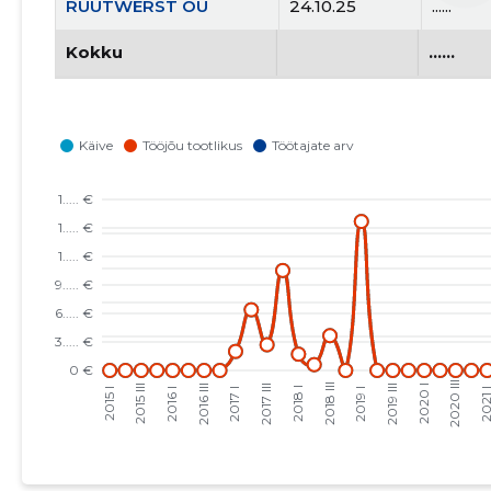
RUUTWERST OÜ
24.10.25
......
Kokku
......