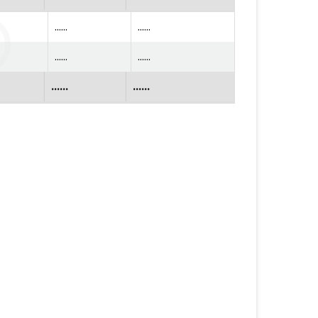
......
......
......
......
......
......