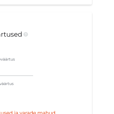
ärtused
?
oväärtus
väärtus
alused ja varade mahud