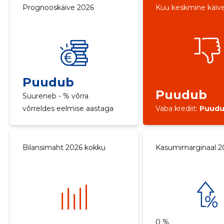
Prognooskäive 2026
Kuu keskmine käiv
Puudub
Puudub
Suureneb - % võrra
võrreldes eelmise aastaga
Vaba krediit:
Puud
Bilansimaht 2026 kokku
Kasumimarginaal 2
0 %