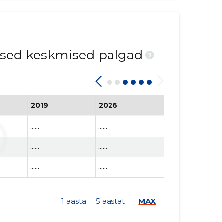
ised keskmised palgad
?
2019
2026
......
......
......
......
......
......
1 aasta
5 aastat
MAX