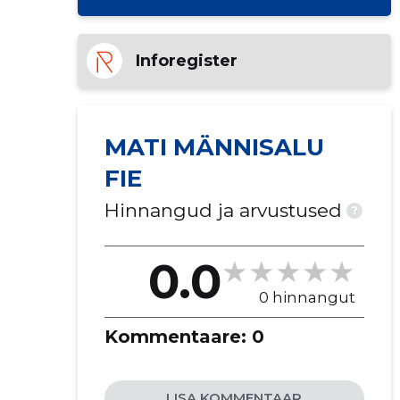
Inforegister
MATI MÄNNISALU
FIE
Hinnangud ja arvustused
?
0.0
0 hinnangut
Kommentaare:
0
LISA KOMMENTAAR