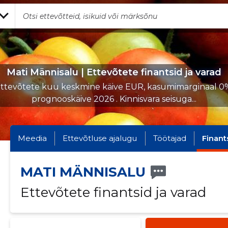
Mati Männisalu | Ettevõtete finantsid ja varad
ttevõtete kuu keskmine käive EUR, kasumimarginaal 0
prognooskäive 2026 . Kinnisvara seisuga...
Meedia
Ettevõtluse ajalugu
Töötajad
Finant
MATI MÄNNISALU
Ettevõtete finantsid ja varad