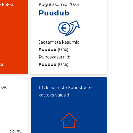
e kokku
Kogukasumid 2026
Puudub
Jaotamata kasumid:
Puudub
(0 %)
Puhaskasumid:
ub
Puudub
(0 %)
026
1 € lühiajaliste kohustuste
katteks varasid
100 %