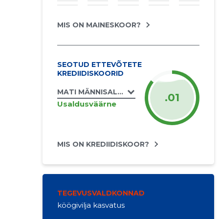
MIS ON MAINESKOOR?
SEOTUD ETTEVÕTETE
KREDIIDISKOORID
MATI MÄNNISALU FIE
.01
Usaldusväärne
MIS ON KREDIIDISKOOR?
TEGEVUSVALDKONNAD
köögivilja kasvatus