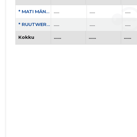
* MATI MÄNNISALU FIE
......
......
......
* RUUTWERST OÜ
......
......
......
Kokku
......
......
......