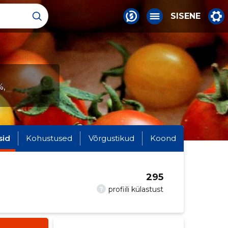
SISENE
%,
sid
Kohustused
Võrgustikud
Koond
295
?
profiili külastust