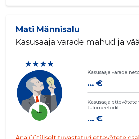
Mati Männisalu
Kasusaaja varade mahud ja vä
★★★★
Kasusaaja varade net
... €
Kasusaaja ettevõtete 
tulumeetodil
more_horiz
... €
Analüütiliselt tuvastatud ettevõtete os