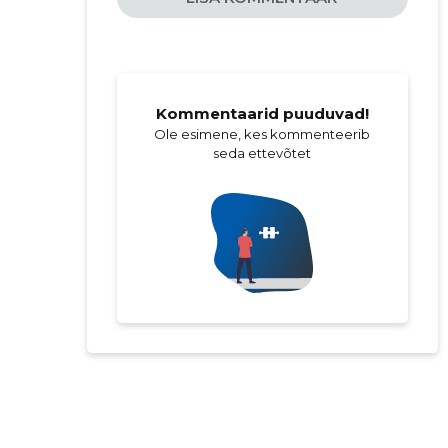
Kommentaarid puuduvad!
Ole esimene, kes kommenteerib
seda ettevõtet